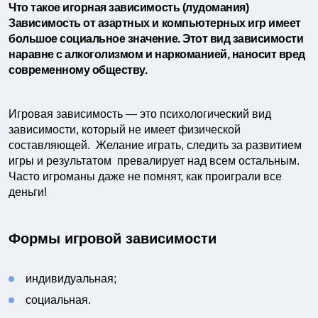
Что такое игорная зависимость (лудомания)
Зависимость от азартных и компьютерных игр имеет
большое социальное значение. Этот вид зависимости
наравне с алкоголизмом и наркоманией, наносит вред
современному обществу.
Игровая зависимость — это психологический вид
зависимости, который не имеет физической
составляющей. Желание играть, следить за развитием
игры и результатом превалирует над всем остальным.
Часто игроманы даже не помнят, как проиграли все
деньги!
Формы игровой зависимости
индивидуальная;
социальная.