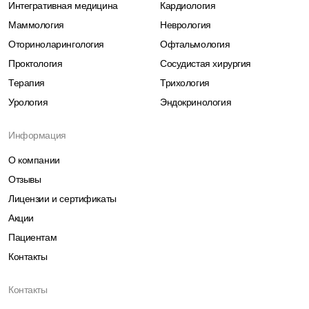
Интегративная медицина
Кардиология
Маммология
Неврология
Оториноларингология
Офтальмология
Проктология
Сосудистая хирургия
Терапия
Трихология
Урология
Эндокринология
Информация
О компании
Отзывы
Лицензии и сертификаты
Акции
Пациентам
Контакты
Контакты