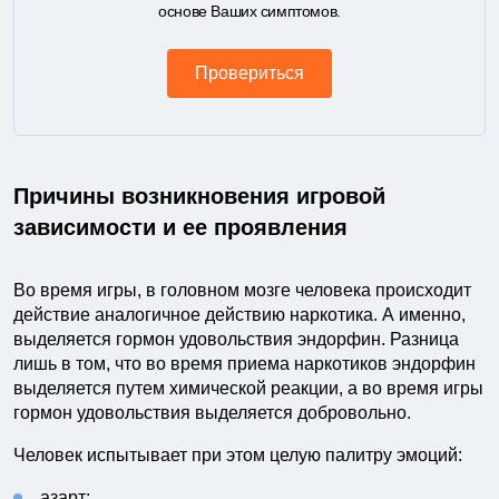
основе Ваших симптомов.
Провериться
Причины возникновения игровой
зависимости и ее проявления
Во время игры, в головном мозге человека происходит
действие аналогичное действию наркотика. А именно,
выделяется гормон удовольствия эндорфин. Разница
лишь в том, что во время приема наркотиков эндорфин
выделяется путем химической реакции, а во время игры
гормон удовольствия выделяется добровольно.
Человек испытывает при этом целую палитру эмоций:
азарт;