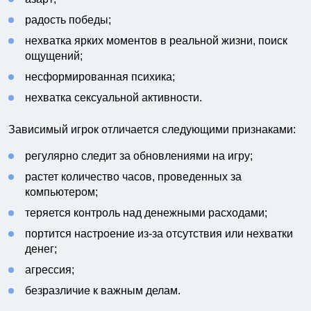
радость победы;
нехватка ярких моментов в реальной жизни, поиск
ощущений;
несформированная психика;
нехватка сексуальной активности.
Зависимый игрок отличается следующими признаками:
регулярно следит за обновлениями на игру;
растет количество часов, проведенных за
компьютером;
теряется контроль над денежными расходами;
портится настроение из-за отсутствия или нехватки
денег;
агрессия;
безразличие к важным делам.