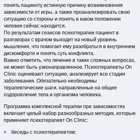
понять пациенту истинную причину возникновения
зависимости от игры, а также проанализировать свою
ситуацию со стороны и понять в каком положении
человек сейчас находится.
По результатам сеансов психотерапии пациент в
разговорах с врачом выходит на новый уровень
мышления, что помогает ему разобраться в внутреннем
дискомфорте и понять суть конфликта.
Важно отметить, что лечение в таких сложных вопросах,
не может быть узконаправленное. Психотерапевты On
Clinic оценивают ситуацию, анализирует все стадии
заболевания. Обязательно необходимы
терапевтические шаги, направленные на общее
оздоровление тела и организма человека.
Программа комплексной терапии при зависимостях
включает целый набор разнообразных методик, которые
применяет психотерапевт On Clinic:
беседы с психотерапевтом;