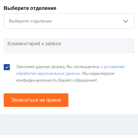
Выберите отделение
Выберите отделение
Заполняя данную форму, Вы соглашаетесь c
условиями
обработки персональных данных
. Мы гарантируем
конфиденциальность Вашего обращения!
Записаться на прием