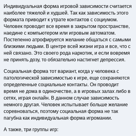
Индивидуальная форма игровой зависимости считается
наиболее тяжелой и худшей. Так как зависимость этого
формата приводит к утрате контактов с социумом.
Человек проводит все время в закрытом пространстве,
наедине с компьютером или игровым автоматом.
Постепенно атрофируется желание общаться с самыми
близкими людьми. В центре всей жизни игра и все, что с
ней связано. Это своего рода наркотик, и если вовремя
не принять дозу, то обязательно настигнет депрессия.
Социальная форма тот вариант, когда у человека с
патологической зависимостью к игре, еще сохраняются
определенные социальные контакты. Он проводит
время не дома в одиночестве, а в игровых залах либо в
сетях, играя онлайн. В данном случае зависимость
немного другая. Человек испытывает больше желание
соревноваться, поэтому социальная форма не так
пагубна как индивидуальная форма игромании.
А также, три группы игр: