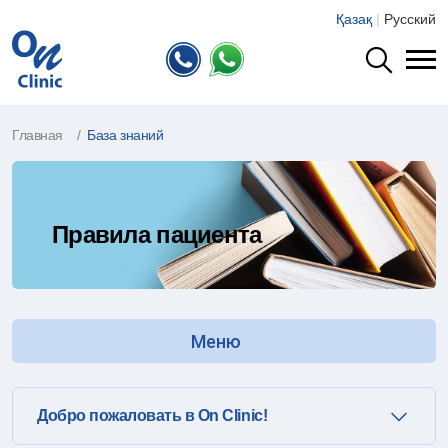
Қазақ
|
Русский
Главная
База знаний
Правила пациента
Меню
Добро пожаловать в On Clinic!