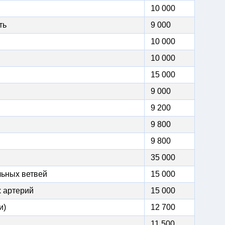
10 000
ть
9 000
10 000
10 000
15 000
9 000
9 200
9 800
9 800
35 000
льных ветвей
15 000
 артерий
15 000
и)
12 700
11 500