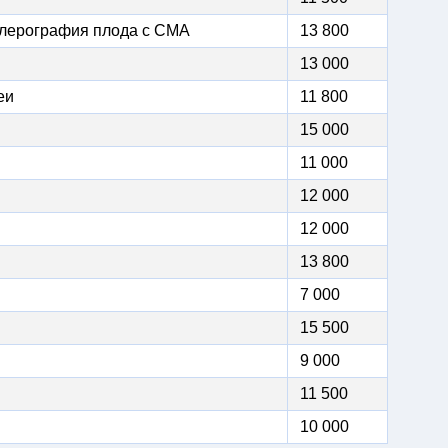
плерография плода с СМА
13 800
13 000
еи
11 800
15 000
11 000
12 000
12 000
13 800
7 000
15 500
9 000
11 500
10 000