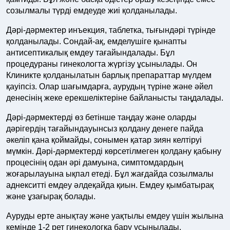
созылмалы түрді емдеуде жиі қолданылады.
Дәрі-дәрмектер инъекция, таблетка, тығындәрі түрінде
қолданылады. Сондай-ақ, емделушіге қынапты
антисептикалық емдеу тағайындалады. Бұл
процедураны гинекологта жүргізу ұсынылады. Он
Клиникте қолданылатын барлық препараттар мүлдем
қауіпсіз. Олар шағымдарға, аурудың түріне және әйел
денесінің жеке ерекшеліктеріне байланысты таңдалады.
Дәрі-дәрмектерді өз бетінше таңдау және оларды
дәрігердің тағайындауынсыз қолдану денеге пайда
әкеліп қана қоймайды, сонымен қатар зиян келтіруі
мүмкін. Дәрі-дәрмектерді көрсетілмеген қолдану қабыну
процесінің одан әрі дамуына, симптомдардың
жоғарылауына ықпал етеді. Бұл жағдайда созылмалы
аднекситті емдеу әлдеқайда қиын. Емдеу қымбатырақ
және ұзағырақ болады.
Ауруды ерте анықтау және уақтылы емдеу үшін жылына
кемінде 1-2 рет гинекологқа бару ұсынылады.