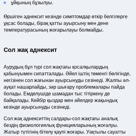
ұйқының бұзылуы.
Өршіген аднексит кезінде симптомдар өткір белгілерге
ұқсас болады, бірақ қатты ауырсыну мен дене
температурасының жоғарылауы болмайды.
Сол жақ аднексит
Аурудың бұл түрі сол жақтағы қосалқылардың
қабынуымен сипатталады. Әйел іштің төменгі бөлігінде,
негізінен сол жағынан ауырсынуды сезінеді. Жалпы әл-
ауқат нашарлайды, зәр шығару проблемалары пайда
болады. Емделушіде шамадан тыс тітіркену де
байқалады. Кейбір қыздар мен әйелдер жақындық
кезінде ауырсынуды сезінеді.
Сол жақ аднекситтің салдары-сол жақтағы аналық
бездің физиологиялық функцияларының жоғалуы.
Жатыр түтігінің бітелу қаупі жоғары. Уақтылы сауатты