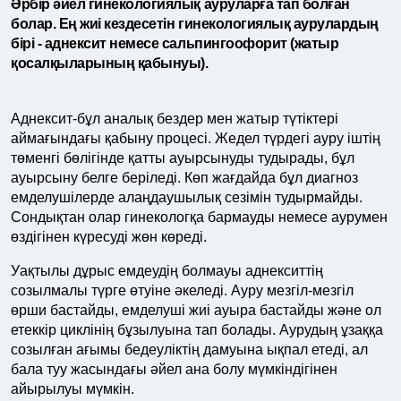
Әрбір әйел гинекологиялық ауруларға тап болған
болар. Ең жиі кездесетін гинекологиялық аурулардың
бірі - аднексит немесе сальпингоофорит (жатыр
қосалқыларының қабынуы).
Аднексит-бұл аналық бездер мен жатыр түтіктері
аймағындағы қабыну процесі. Жедел түрдегі ауру іштің
төменгі бөлігінде қатты ауырсынуды тудырады, бұл
ауырсыну белге беріледі. Көп жағдайда бұл диагноз
емделушілерде алаңдаушылық сезімін тудырмайды.
Сондықтан олар гинекологқа бармауды немесе аурумен
өздігінен күресуді жөн көреді.
Уақтылы дұрыс емдеудің болмауы аднекситтің
созылмалы түрге өтуіне әкеледі. Ауру мезгіл-мезгіл
өрши бастайды, емделуші жиі ауыра бастайды және ол
етеккір циклінің бұзылуына тап болады. Аурудың ұзаққа
созылған ағымы бедеуліктің дамуына ықпал етеді, ал
бала туу жасындағы әйел ана болу мүмкіндігінен
айырылуы мүмкін.