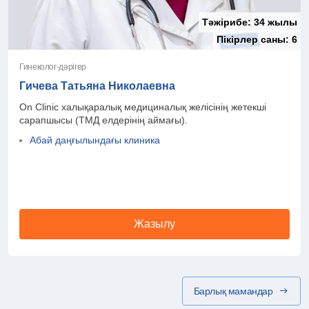
Тәжірибе:
34 жылы
Пікірлер саны:
6
Гинеколог-дәрігер
Гичева Татьяна Николаевна
On Clinic халықаралық медициналық желісінің жетекші
сарапшысы (ТМД елдерінің аймағы).
Абай даңғылындағы клиника
Жазылу
Барлық мамандар