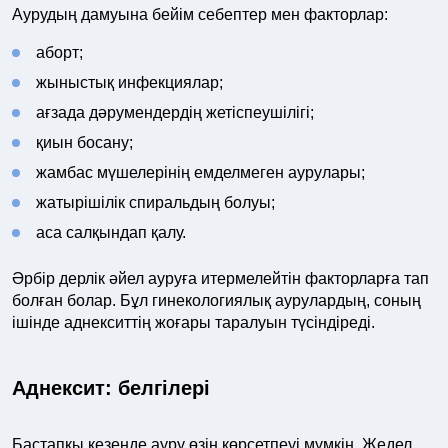
Аурудың дамуына бейім себептер мен факторлар:
аборт;
жыныстық инфекциялар;
ағзада дәрумендердің жетіспеушілігі;
қиын босану;
жамбас мүшелерінің емделмеген аурулары;
жатырішілік спиральдың болуы;
аса салқындап қалу.
Әрбір дерлік әйел ауруға итермелейтін факторларға тап
болған болар. Бұл гинекологиялық аурулардың, соның
ішінде аднекситтің жоғары таралуын түсіндіреді.
Аднексит: белгілері
Бастапқы кезеңде ауру өзін көрсетпеуі мүмкін. Жедел