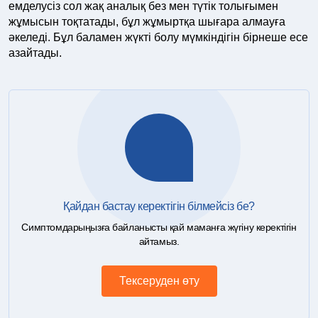
емделусіз сол жақ аналық без мен түтік толығымен
жұмысын тоқтатады, бұл жұмыртқа шығара алмауға
әкеледі. Бұл баламен жүкті болу мүмкіндігін бірнеше есе
азайтады.
Қайдан бастау керектігін білмейсіз бе?
Симптомдарыңызға байланысты қай маманға жүгіну керектігін
айтамыз.
Тексеруден өту