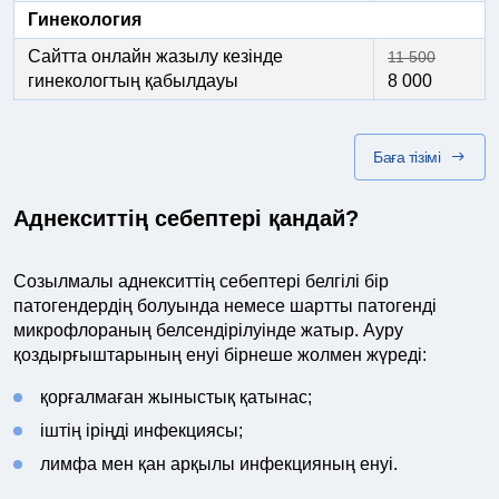
Гинекология
Сайтта онлайн жазылу кезінде
11 500
гинекологтың қабылдауы
8 000
Баға тізімі
Аднекситтің себептері қандай?
Созылмалы аднекситтің себептері белгілі бір
патогендердің болуында немесе шартты патогенді
микрофлораның белсендірілуінде жатыр. Ауру
қоздырғыштарының енуі бірнеше жолмен жүреді:
қорғалмаған жыныстық қатынас;
іштің іріңді инфекциясы;
лимфа мен қан арқылы инфекцияның енуі.