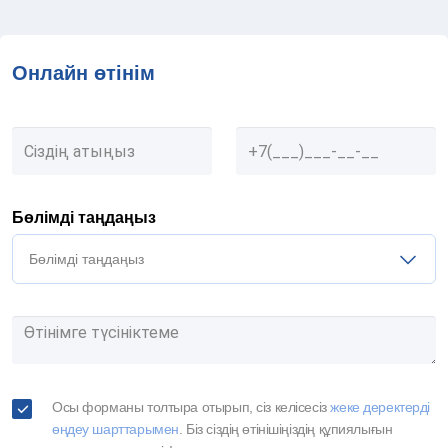
Онлайн өтінім
Бөлімді таңдаңыз
Бөлімді таңдаңыз
Осы форманы толтыра отырып, сіз келісесіз
жеке деректерді
өңдеу шарттарымен
. Біз сіздің өтінішіңіздің құпиялығын