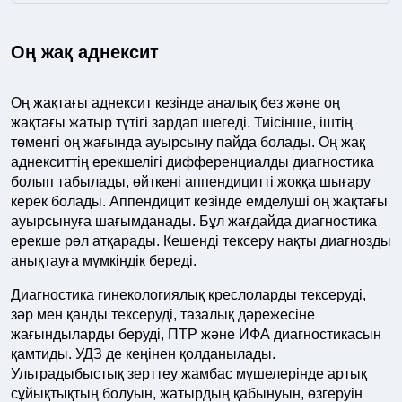
Оң жақ аднексит
Оң жақтағы аднексит кезінде аналық без және оң
жақтағы жатыр түтігі зардап шегеді. Тиісінше, іштің
төменгі оң жағында ауырсыну пайда болады. Оң жақ
аднекситтің ерекшелігі дифференциалды диагностика
болып табылады, өйткені аппендицитті жоққа шығару
керек болады. Аппендицит кезінде емделуші оң жақтағы
ауырсынуға шағымданады. Бұл жағдайда диагностика
ерекше рөл атқарады. Кешенді тексеру нақты диагнозды
анықтауға мүмкіндік береді.
Диагностика гинекологиялық креслоларды тексеруді,
зәр мен қанды тексеруді, тазалық дәрежесіне
жағындыларды беруді, ПТР және ИФА диагностикасын
қамтиды. УДЗ де кеңінен қолданылады.
Ультрадыбыстық зерттеу жамбас мүшелерінде артық
сұйықтықтың болуын, жатырдың қабынуын, өзгеруін