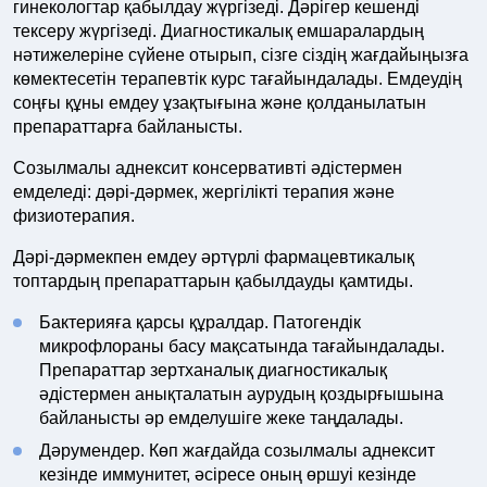
гинекологтар қабылдау жүргізеді. Дәрігер кешенді
тексеру жүргізеді. Диагностикалық емшаралардың
нәтижелеріне сүйене отырып, сізге сіздің жағдайыңызға
көмектесетін терапевтік курс тағайындалады. Емдеудің
соңғы құны емдеу ұзақтығына және қолданылатын
препараттарға байланысты.
Созылмалы аднексит консервативті әдістермен
емделеді: дәрі-дәрмек, жергілікті терапия және
физиотерапия.
Дәрі-дәрмекпен емдеу әртүрлі фармацевтикалық
топтардың препараттарын қабылдауды қамтиды.
Бактерияға қарсы құралдар. Патогендік
микрофлораны басу мақсатында тағайындалады.
Препараттар зертханалық диагностикалық
әдістермен анықталатын аурудың қоздырғышына
байланысты әр емделушіге жеке таңдалады.
Дәрумендер. Көп жағдайда созылмалы аднексит
кезінде иммунитет, әсіресе оның өршуі кезінде