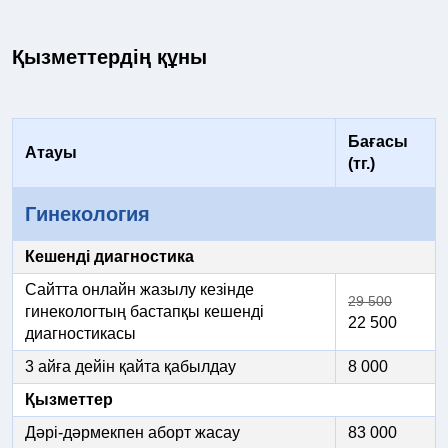
Қызметтердің құны
Бағасы
Атауы
(тг.)
Гинекология
Кешенді диагностика
Сайтта онлайн жазылу кезінде
29 500
гинекологтың бастапқы кешенді
22 500
диагностикасы
3 айға дейін қайта қабылдау
8 000
Қызметтер
Дәрі-дәрмекпен аборт жасау
83 000