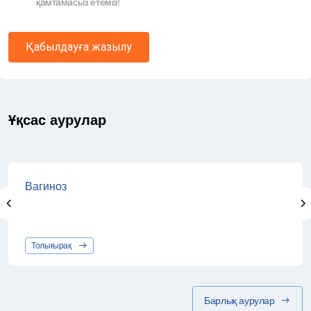
қамтамасыз етеміз!
Қабылдауға жазылу
Ұқсас аурулар
Вагиноз
Толығырақ
Барлық аурулар