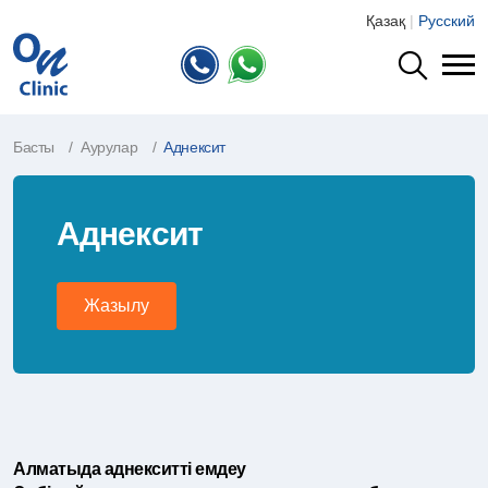
Қазақ
|
Русский
Басты
Аурулар
Аднексит
Аднексит
Жазылу
Алматыда аднекситті емдеу