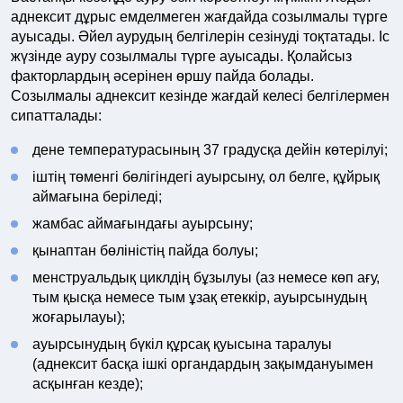
аднексит дұрыс емделмеген жағдайда созылмалы түрге
ауысады. Әйел аурудың белгілерін сезінуді тоқтатады. Іс
жүзінде ауру созылмалы түрге ауысады. Қолайсыз
факторлардың әсерінен өршу пайда болады.
Созылмалы аднексит кезінде жағдай келесі белгілермен
сипатталады:
дене температурасының 37 градусқа дейін көтерілуі;
іштің төменгі бөлігіндегі ауырсыну, ол белге, құйрық
аймағына беріледі;
жамбас аймағындағы ауырсыну;
қынаптан бөліністің пайда болуы;
менструальдық циклдің бұзылуы (аз немесе көп ағу,
тым қысқа немесе тым ұзақ етеккір, ауырсынудың
жоғарылауы);
ауырсынудың бүкіл құрсақ қуысына таралуы
(аднексит басқа ішкі органдардың зақымдануымен
асқынған кезде);