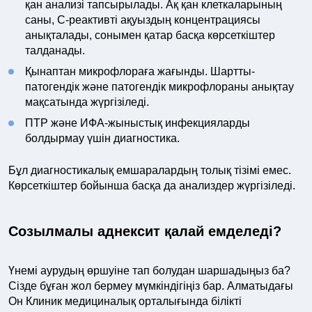
қан анализі тапсырылады. Ақ қан клеткаларының
саны, С-реактивті ақуыздың концентрациясы
анықталады, сонымен қатар басқа көрсеткіштер
талданады.
Қынаптан микрофлораға жағынды. Шартты-
патогендік және патогендік микрофлораны анықтау
мақсатында жүргізіледі.
ПТР және ИФА-жыныстық инфекцияларды
болдырмау үшін диагностика.
Бұл диагностикалық емшаралардың толық тізімі емес.
Көрсеткіштер бойынша басқа да анализдер жүргізіледі.
Созылмалы аднексит қалай емделеді?
Үнемі аурудың өршуіне тап болудан шаршадыңыз ба?
Сізде бұған жол бермеу мүмкіндігіңіз бар. Алматыдағы
Он Клиник медициналық орталығында білікті