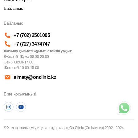
Байланыс
Байланыс
+7 (702) 2501005
+7 (727) 3474747
Жазылу қызметі жұмыс істейтін уақыт:
Дүйсенбі-Жұма 08:00-20:00
Сенбі 08:00-17:00
Жексенбі 10:00-15:00
almaty@onclinic.kz
Бізге қосылыңыз!
© Халықаралық медициналық орталық On Clinic (Он Клиник) 2002 - 2024