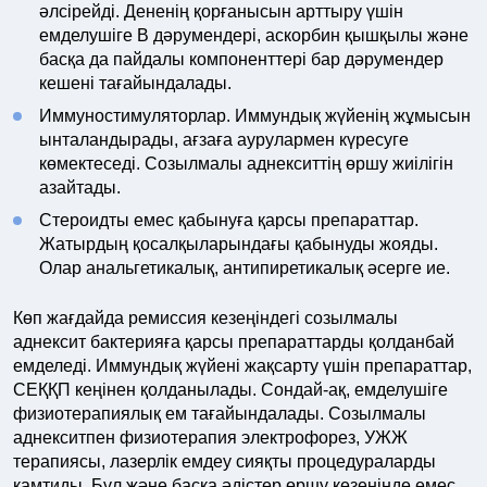
әлсірейді. Дененің қорғанысын арттыру үшін
емделушіге В дәрумендері, аскорбин қышқылы және
басқа да пайдалы компоненттері бар дәрумендер
кешені тағайындалады.
Иммуностимуляторлар. Иммундық жүйенің жұмысын
ынталандырады, ағзаға аурулармен күресуге
көмектеседі. Созылмалы аднекситтің өршу жиілігін
азайтады.
Стероидты емес қабынуға қарсы препараттар.
Жатырдың қосалқыларындағы қабынуды жояды.
Олар анальгетикалық, антипиретикалық әсерге ие.
Көп жағдайда ремиссия кезеңіндегі созылмалы
аднексит бактерияға қарсы препараттарды қолданбай
емделеді. Иммундық жүйені жақсарту үшін препараттар,
СЕҚҚП кеңінен қолданылады. Сондай-ақ, емделушіге
физиотерапиялық ем тағайындалады. Созылмалы
аднекситпен физиотерапия электрофорез, УЖЖ
терапиясы, лазерлік емдеу сияқты процедураларды
қамтиды. Бұл және басқа әдістер өршу кезеңінде емес