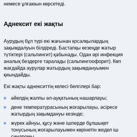
немесе ұлғаюын көрсетеді.
Аднексит екі жақты
Аурудың бұл түрі екі жағынан қосалқылардың
зақымдалуын білдіреді. Бастапқы кезеңде жатыр
түтіктері (сальпингит) қабынады. Одан әрі инфекция
аналық бездерге таралады (сальпингоофорит). Көп
жағдайда аурулар жатырдың зақымдануымен
қиындайды.
Екі жақты аднекситтің келесі белгілері бар:
әйелдің жалпы әл-ауқатының нашарлауы;
дене температурасының жоғарылауы, әсіресе
жатырдың зақымдануы кезінде;
жүрек айнуы, құсу және ішперде бұлшықет
тонусының жоғарылауымен көрінетін жедел іш
синдромы.