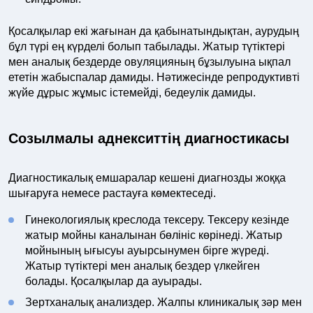
Қосалқылар екі жағынан да қабынатындықтан, аурудың
бұл түрі ең күрделі болып табылады. Жатыр түтіктері
мен аналық бездерде овуляцияның бұзылуына ықпал
ететін жабыспалар дамиды. Нәтижесінде репродуктивті
жүйе дұрыс жұмыс істемейді, бедеулік дамиды.
Созылмалы аднекситтің диагностикасы
Диагностикалық емшаралар кешені диагнозды жоққа
шығаруға немесе растауға көмектеседі.
Гинекологиялық креслода тексеру. Тексеру кезінде
жатыр мойны каналынан бөлініс көрінеді. Жатыр
мойнының ығысуы ауырсынумен бірге жүреді.
Жатыр түтіктері мен аналық бездер үлкейген
болады. Қосалқылар да ауырады.
Зертханалық анализдер. Жалпы клиникалық зәр мен