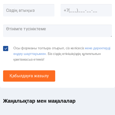
Осы форманы толтыра отырып, сіз келісесіз
жеке деректерді
өңдеу шарттарымен
. Біз сіздің өтінішіңіздің құпиялығын
қамтамасыз етеміз!
Қабылдауға жазылу
Жаңалықтар мен мақалалар