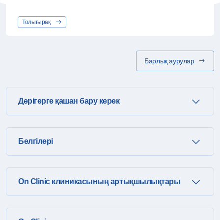
Толығырақ
Барлық аурулар
Дәрігерге қашан бару керек
Белгілері
On Clinic клиникасының артықшылықтары