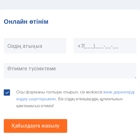
Онлайн өтінім
Осы форманы толтыра отырып, сіз келісесіз
жеке деректерді
өңдеу шарттарымен
. Біз сіздің өтінішіңіздің құпиялығын
қамтамасыз етеміз!
Қабылдауға жазылу