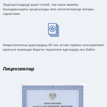
Эндопротездеуді қажет етпей, тізе және жамбас
буындарындағы ауырсынуды жою мәселелерінде жоғары
сараптама.
Неврологиялық аурулардың 40-тан астам түрімен консервативті
күресуге мүмкіндік беретін терапевтік әдістердің кең бейіні.
Лицензиялар