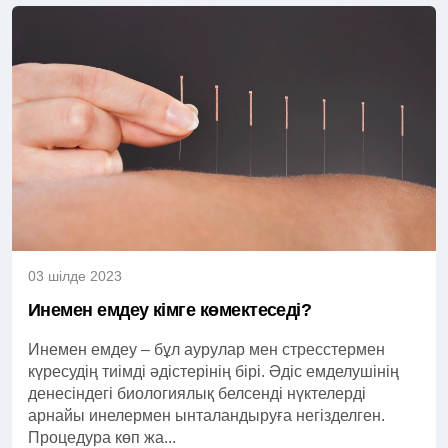
03 шілде 2023
Инемен емдеу кімге көмектеседі?
Инемен емдеу – бұл аурулар мен стресстермен
күресудің тиімді әдістерінің бірі. Әдіс емделушінің
денесіндегі биологиялық белсенді нүктелерді
арнайы инелермен ынталандыруға негізделген.
Процедура көп жа...