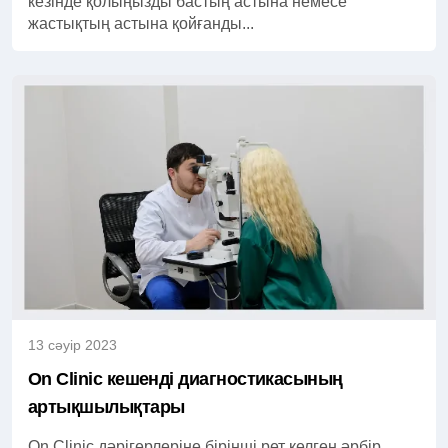
кезінде қолыңызды бастың астына немесе
жастықтың астына қойғанды...
13 сәуір 2023
On Clinic кешенді диагностикасының
артықшылықтары
On Clinic дәрігерлеріне бірінші рет келген әрбір