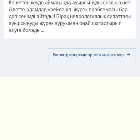
Кенеттен кеуде аймағында ауырсынуды сездіңіз бе?
Әдетте адамдар үрейленіп, жүрек проблемасы бар
деп сенімді айтады! Бірақ неврологиялық сипаттағы
ауырсынуды жүрек ауруымен оңай шатастырып
алуға болады...
Барлық жаңалықтар мен мақалалар
Маршрут картасы