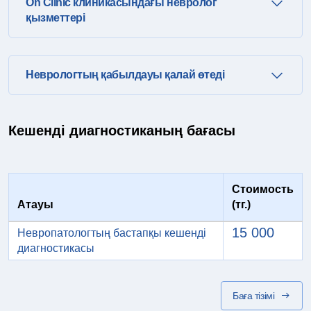
On Clinic клиникасындағы невролог
қызметтері
Неврологтың қабылдауы қалай өтеді
Кешенді диагностиканың бағасы
Стоимость
Атауы
(тг.)
15 000
Невропатологтың бастапқы кешенді
диагностикасы
Баға тізімі