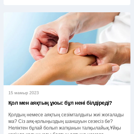
15 мамыр 2023
Қол мен аяқтың ұюы: бұл нені білдіреді?
Қолдың немесе аяқтың сезімталдығы жиі жоғалады
ма? Сіз аяқ-қолыңыздың шаншуын сезесіз бе?
Неліктен бұлай болып жатқанын талқылайық.Ұйқы