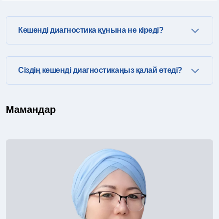
Жиі қойылатын сұрақтар
Кешенді диагностика құнына не кіреді?
Сіздің кешенді диагностикаңыз қалай өтеді?
Мамандар