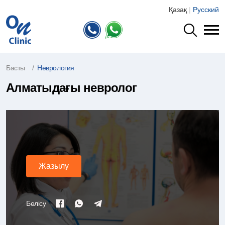
Қазақ
|
Русский
Басты
Неврология
Алматыдағы невролог
Алматыдағы невролог
Жазылу
Бөлісу