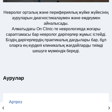
Невролог орталық және перифериялық жүйке жүйесінің
ауруларын диагностикалаумен және емдеумен
айналысады.
Алматыдағы On Clinic-те неврологияда жоғары
сараптамасы бар невролог дәрігерлер жұмыс істейді.
Біздің дәрігерлердің практикалық дағдылары бар, бұл
оларға ең күрделі клиникалық жағдайларды тиімді
шешуге мүмкіндік береді.
Аурулар
Артроз