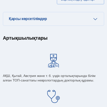
Қарсы көрсетілімдер
Артықшылықтары
АҚШ, Қытай, Австрия және т. б. үздік орталықтарында білім
алған ТОП-санаттағы неврологтардың докторлық құрамы.