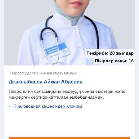
Тәжірибе:
20 жылдар
Пікірлер саны:
16
Невролог дәрігер, инемен емдеу маманы
Джаксыбаева Айжан Абаевна
Неврология саласындағы емдеудің соңғы әдістерін жетік
меңгерген сертификатталған әмбебап-маман.
Пчеловодная көшесіндегі клиника