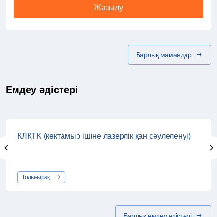
Жазылу
Барлық мамандар
Емдеу әдістері
КЛҚТK (көктамыр ішіне лазерлік қан сәулеленуі)
Толығырақ
Барлық емдеу әдістері