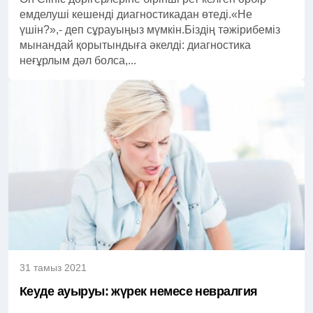
емделуші кешенді диагностикадан өтеді.«Не
үшін?»,- деп сұрауыңыз мүмкін.Біздің тәжірибеміз
мынандай қорытындыға әкелді: диагностика
неғұрлым дәл болса,...
31 тамыз 2021
Кеуде ауыруы: жүрек немесе невралгия