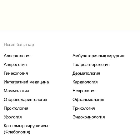
Негізгі бағыттар
Аллергология
Амбулаториялық хирургия
Андрология
Гастроэнтерология
Гинекология
Дерматология
Интегративті медицина
Кардиология
Маммология
Неврология
Оториноларингология
Офтальмология
Проктология
Трихология
Урология
Эндокринология
Қан тамыр хирургиясы
(Флебология)