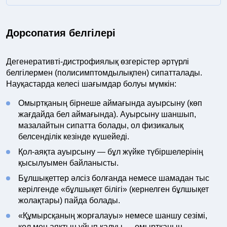
Дорсопатия белгілері
Дегенеративті-дистрофиялық өзгерістер әртүрлі
белгілермен (полисимптомдылықпен) сипатталады.
Науқастарда келесі шағымдар болуы мүмкін:
Омыртқаның бірнеше аймағында ауырсыну (көп
жағдайда бел аймағында). Ауырсыну шаншып,
мазалайтын сипатта болады, ол физикалық
белсенділік кезінде күшейеді.
Қол-аяқта ауырсыну — бұл жүйке түбіршелерінің
қысылуымен байланысты.
Бұлшықеттер әлсіз болғанда немесе шамадан тыс
керілгенде «бұлшықет білігі» (кернелген бұлшықет
жолақтары) пайда болады.
«Құмырсқаның жорғалауы» немесе шаншу сезімі,
қол мен аяқтың ұйып қалуы — омыртқаның