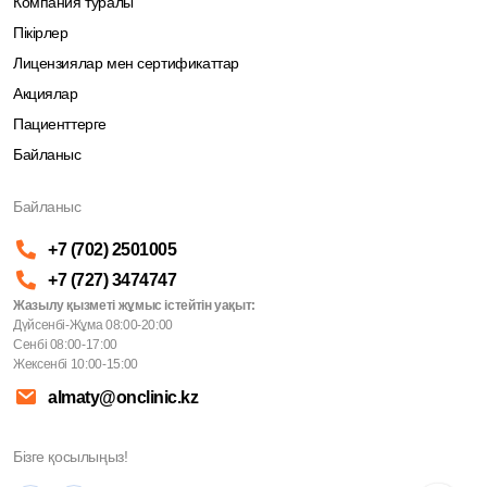
Компания туралы
Пікірлер
Лицензиялар мен сертификаттар
Акциялар
Пациенттерге
Байланыс
Байланыс
+7 (702) 2501005
+7 (727) 3474747
Жазылу қызметі жұмыс істейтін уақыт:
Дүйсенбі-Жұма 08:00-20:00
Сенбі 08:00-17:00
Жексенбі 10:00-15:00
almaty@onclinic.kz
Бізге қосылыңыз!