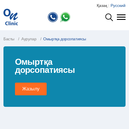
Қазақ
|
Русский
Басты
Аурулар
Омыртқа дорсопатиясы
Омыртқа
дорсопатиясы
Жазылу