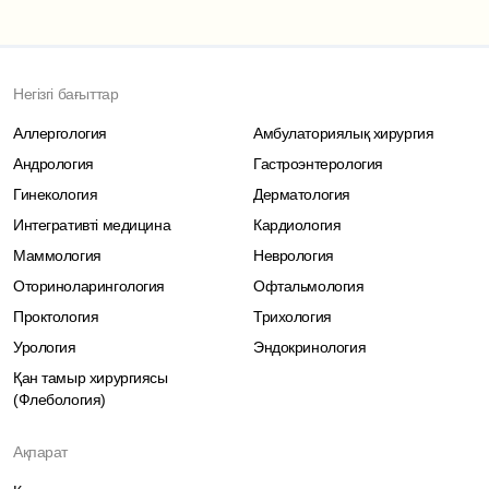
Негізгі бағыттар
Аллергология
Амбулаториялық хирургия
Андрология
Гастроэнтерология
Гинекология
Дерматология
Интегративті медицина
Кардиология
Маммология
Неврология
Оториноларингология
Офтальмология
Проктология
Трихология
Урология
Эндокринология
Қан тамыр хирургиясы
(Флебология)
Ақпарат