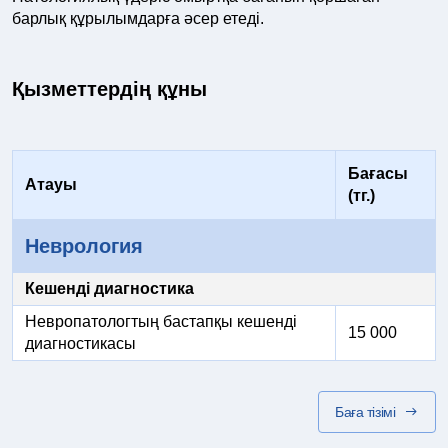
барлық құрылымдарға әсер етеді.
Қызметтердің құны
Бағасы
Атауы
(тг.)
Неврология
Кешенді диагностика
Невропатологтың бастапқы кешенді
15 000
диагностикасы
Баға тізімі