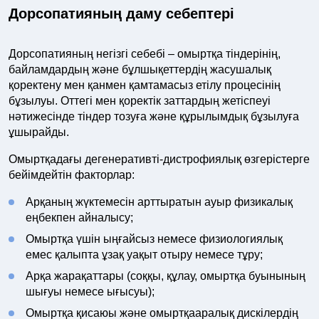
Дорсопатияның даму себептері
Дорсопатияның негізгі себебі – омыртқа тіндерінің,
байламдардың және бұлшықеттердің жасушалық
қоректену мен қанмен қамтамасыз етілу процесінің
бұзылуы. Оттегі мен қоректік заттардың жетіспеуі
нәтижесінде тіндер тозуға және құрылымдық бұзылуға
ұшырайды.
Омыртқадағы дегенеративті-дистрофиялық өзгерістерге
бейімдейтін факторлар:
Арқаның жүктемесін арттыратын ауыр физикалық
еңбекпен айналысу;
Омыртқа үшін ыңғайсыз немесе физиологиялық
емес қалыпта ұзақ уақыт отыру немесе тұру;
Арқа жарақаттары (соққы, құлау, омыртқа буынының
шығуы немесе ығысуы);
Омыртқа қисаюы және омыртқааралық дискілердің