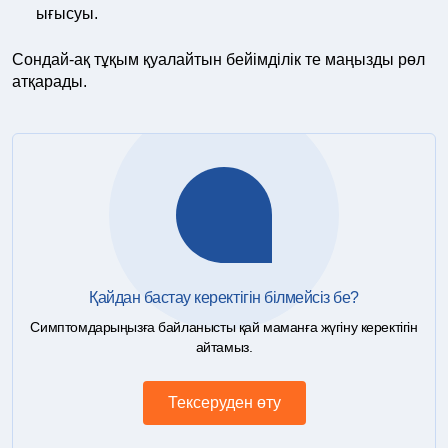
ығысуы.
Сондай-ақ тұқым қуалайтын бейімділік те маңызды рөл
атқарады.
Қайдан бастау керектігін білмейсіз бе?
Симптомдарыңызға байланысты қай маманға жүгіну керектігін
айтамыз.
Тексеруден өту