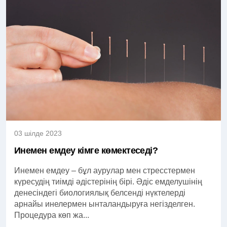
03 шілде 2023
Инемен емдеу кімге көмектеседі?
Инемен емдеу – бұл аурулар мен стресстермен
күресудің тиімді әдістерінің бірі. Әдіс емделушінің
денесіндегі биологиялық белсенді нүктелерді
арнайы инелермен ынталандыруға негізделген.
Процедура көп жа...