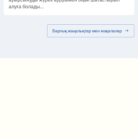
алуға болады...
Барлық жаңалықтар мен мақалалар
Маршрут картасы