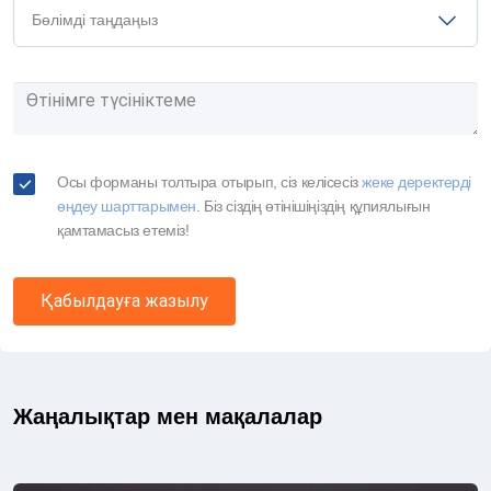
Бөлімді таңдаңыз
Осы форманы толтыра отырып, сіз келісесіз
жеке деректерді
өңдеу шарттарымен
. Біз сіздің өтінішіңіздің құпиялығын
қамтамасыз етеміз!
Қабылдауға жазылу
Жаңалықтар мен мақалалар