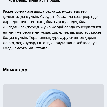
қозғалғыштығын арттырады.
Қажет болған жағдайда басқа да емдеу әдістері
қолданылуы мүмкін. Аурудың бастапқы кезеңдерінде
дәрігерге жүгінген жағдайда сауығу әлдеқайда
жылдамырақ жүреді. Ауыр жағдайларда консервативті
ем нәтиже бермеген кезде, хирургиялық араласу қажет
болуы мүмкін. Терапиялық курс ауру симптомдарын
жоюға, асқынулардың алдын алуға және қайталануын
болдырмауға бағытталған.
Мамандар