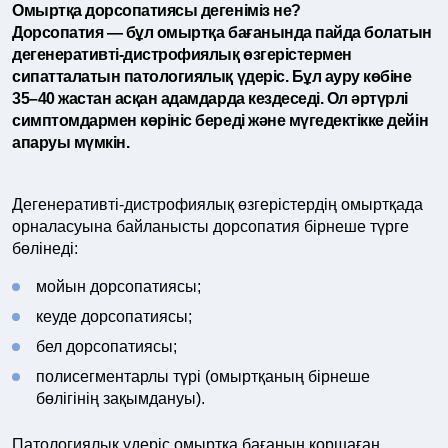
Омыртқа дорсопатиясы дегеніміз не?
Дорсопатия — бұл омыртқа бағанында пайда болатын
дегенеративті-дистрофиялық өзгерістермен
сипатталатын патологиялық үдеріс. Бұл ауру көбіне
35–40 жастан асқан адамдарда кездеседі. Ол әртүрлі
симптомдармен көрініс береді және мүгедектікке дейін
апаруы мүмкін.
Дегенеративті-дистрофиялық өзгерістердің омыртқада
орналасуына байланысты дорсопатия бірнеше түрге
бөлінеді:
мойын дорсопатиясы;
кеуде дорсопатиясы;
бел дорсопатиясы;
полисегментарлы түрі (омыртқаның бірнеше
бөлігінің зақымдануы).
Патологиялық үдеріс омыртқа бағанын қоршаған