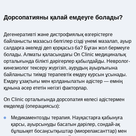
Дорсопатияны қалай емдеуге болады?
Дегенеративті және дистрофиялық өзгерістерге
байланысты мазасыз белгілер сізді үнемі мазалап, ауыр
салдарға әкеледі деп қорқасыз ба? Бұған жол бермеуге
болады. Алматы қаласындағы On Clinic медициналық
орталығында білікті дәрігерлер қабылдайды. Невролог-
кинезиолог тексеру жүргізіп, аурудың ауырлығына
байланысты тиімді терапевтік емдеу курсын ұсынады.
Емдеу ұзақтығы мен қолданылатын әдістер — емнің
құнына әсер ететін негізгі факторлар.
On Clinic орталығында дорсопатия келесі әдістермен
емделеді (операциясыз):
Медикаментозды терапия. Науқастарға қабынуға
қарсы, ауырсынуды басатын дәрілер, сондай-ақ
бұлшықет босаңсытқыштар (миорелаксанттар) мен