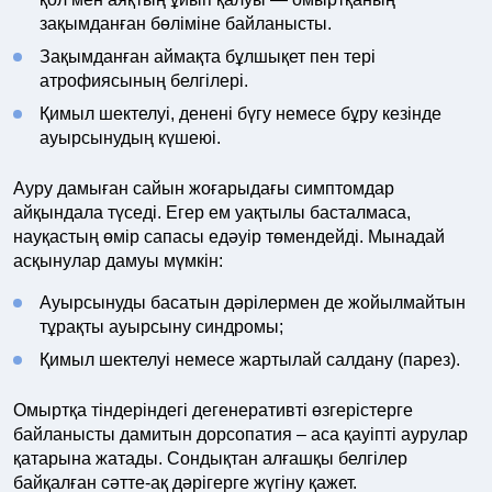
зақымданған бөліміне байланысты.
Зақымданған аймақта бұлшықет пен тері
атрофиясының белгілері.
Қимыл шектелуі, денені бүгу немесе бұру кезінде
ауырсынудың күшеюі.
Ауру дамыған сайын жоғарыдағы симптомдар
айқындала түседі. Егер ем уақтылы басталмаса,
науқастың өмір сапасы едәуір төмендейді. Мынадай
асқынулар дамуы мүмкін:
Ауырсынуды басатын дәрілермен де жойылмайтын
тұрақты ауырсыну синдромы;
Қимыл шектелуі немесе жартылай салдану (парез).
Омыртқа тіндеріндегі дегенеративті өзгерістерге
байланысты дамитын дорсопатия – аса қауіпті аурулар
қатарына жатады. Сондықтан алғашқы белгілер
байқалған сәтте-ақ дәрігерге жүгіну қажет.