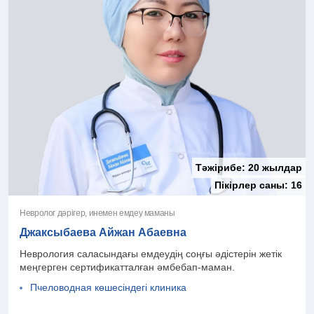
Тәжірибе:
20 жылдар
Пікірлер саны:
16
Невролог дәрігер, инемен емдеу маманы
Джаксыбаева Айжан Абаевна
Неврология саласындағы емдеудің соңғы әдістерін жетік
меңгерген сертификатталған әмбебап-маман.
Пчеловодная көшесіндегі клиника