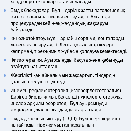
хондропротекторлар тағайындалады.
Емдік блокадалар. Бұл – дәрілік затты патологиялық
өзгеріс ошағына тікелей енгізу әдісі. Алғашқы
процедурадан кейін-ақ жағдайдың жақсаруы
байқалады.
Кинезиотейптеу. Бұл – арнайы серпімді ленталарды
денеге жапсыру әдісі. Лента қозғалысқа кедергі
келтірмей, тірек-қимыл жүйесін қолдауға көмектеседі.
Физиотерапия. Ауырсынуды басуға және қабынуды
азайтуға бағытталған.
Жергілікті қан айналымын жақсартып, тіндердің
қалпына келуін тездетеді.
Инемен рефлексотерапия (иглорефлексотерапия).
Дәрігер биологиялық белсенді нүктелерге өте жұқа
инелер арқылы әсер етеді. Бұл ауырсынуды
жеңілдетіп, жалпы жағдайды жақсартады.
Емдік дене шынықтыру (ЕДШ). Бұлшықет корсетін
нығайтады, тірек-қимыл аппаратының