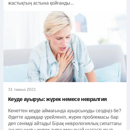
жастықтың астына қойғанды...
31 тамыз 2021
Кеуде ауыруы: жүрек немесе невралгия
Кенеттен кеуде аймағында ауырсынуды сездіңіз бе?
Әдетте адамдар үрейленіп, жүрек проблемасы бар
деп сенімді айтады! Бірақ неврологиялық сипаттағы
ауырсынуды жүрек ауруымен оңай шатастырып