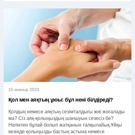
15 мамыр 2023
Қол мен аяқтың ұюы: бұл нені білдіреді?
Қолдың немесе аяқтың сезімталдығы жиі жоғалады
ма? Сіз аяқ-қолыңыздың шаншуын сезесіз бе?
Неліктен бұлай болып жатқанын талқылайық.Ұйқы
кезінде қолыңызды бастың астына немесе