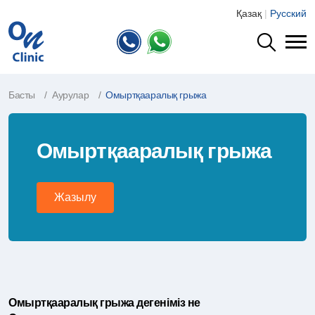
Қазақ
|
Русский
Басты
Аурулар
Омыртқааралық грыжа
Омыртқааралық грыжа
Жазылу
Омыртқааралық грыжа дегеніміз не