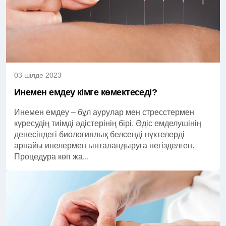
03 шілде 2023
Инемен емдеу кімге көмектеседі?
Инемен емдеу – бұл аурулар мен стресстермен
күресудің тиімді әдістерінің бірі. Әдіс емделушінің
денесіндегі биологиялық белсенді нүктелерді
арнайы инелермен ынталандыруға негізделген.
Процедура көп жа...