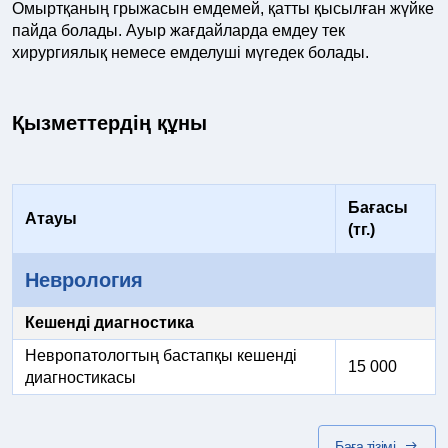
Омыртқаның грыжасын емдемей, қатты қысылған жүйке
пайда болады. Ауыр жағдайларда емдеу тек
хирургиялық немесе емделуші мүгедек болады.
Қызметтердің құны
Бағасы
Атауы
(тг.)
Неврология
Кешенді диагностика
Невропатологтың бастапқы кешенді
15 000
диагностикасы
Баға тізімі