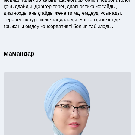
қабылдайды. Дәрігер терең диагностика жасайды,
диагнозды анықтайды және тиімді емдеуді ұсынады.
Терапевтік курс жеке таңдалады. Бастапқы кезеңде
грыжаны емдеу консервативті болып табылады.
Мамандар