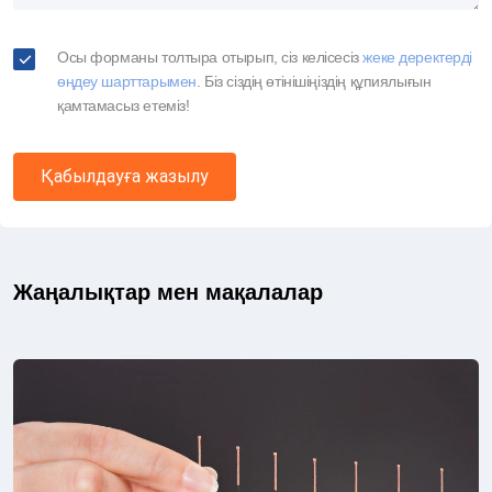
Осы форманы толтыра отырып, сіз келісесіз
жеке деректерді
өңдеу шарттарымен
. Біз сіздің өтінішіңіздің құпиялығын
қамтамасыз етеміз!
Қабылдауға жазылу
Жаңалықтар мен мақалалар