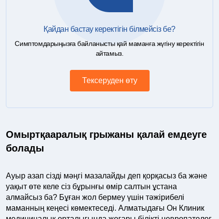
Қайдан бастау керектігін білмейсіз бе?
Симптомдарыңызға байланысты қай маманға жүгіну керектігін
айтамыз.
Тексеруден өту
Омыртқааралық грыжаны қалай емдеуге
болады
Ауыр азап сізді мәңгі мазалайды деп қорқасыз ба және
уақыт өте келе сіз бұрынғы өмір салтын ұстана
алмайсыз ба? Бұған жол бермеу үшін тәжірибелі
маманның кеңесі көмектеседі. Алматыдағы Он Клиник
медициналық орталығында жоғары білікті невропатолог