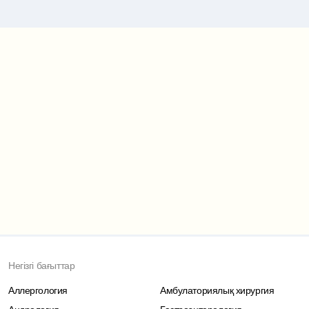
Маршрут картасы
Негізгі бағыттар
Аллергология
Амбулаториялық хирургия