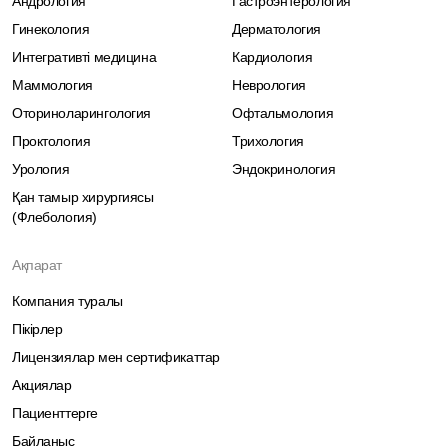
Андрология
Гастроэнтерология
Гинекология
Дерматология
Интегративті медицина
Кардиология
Маммология
Неврология
Оториноларингология
Офтальмология
Проктология
Трихология
Урология
Эндокринология
Қан тамыр хирургиясы
(Флебология)
Ақпарат
Компания туралы
Пікірлер
Лицензиялар мен сертификаттар
Акциялар
Пациенттерге
Байланыс