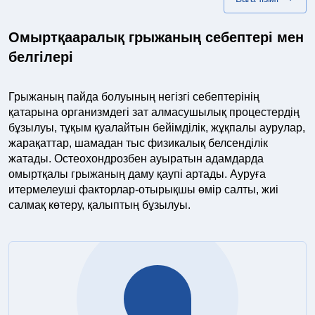
Омыртқааралық грыжаның себептері мен
белгілері
Грыжаның пайда болуының негізгі себептерінің
қатарына организмдегі зат алмасушылық процестердің
бұзылуы, тұқым қуалайтын бейімділік, жұқпалы аурулар,
жарақаттар, шамадан тыс физикалық белсенділік
жатады. Остеохондрозбен ауыратын адамдарда
омыртқалы грыжаның даму қаупі артады. Ауруға
итермелеуші факторлар-отырықшы өмір салты, жиі
салмақ көтеру, қалыптың бұзылуы.