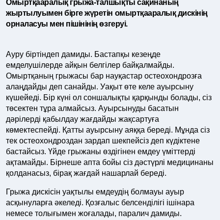
Омыртқааралық грыжа-талшықты сақинаның
жыртылуымен бірге жүретін омыртқааралық дискінің
орналасуы мен пішінінің өзгеруі.
Ауру біртіндеп дамиды. Бастапқы кезеңде
емделушілерде айқын белгілер байқалмайды.
Омыртқаның грыжасы бар науқастар остеохондрозға
алаңдайды деп санайды. Уақыт өте келе ауырсыну
күшейеді. Бір күні ол соншалықты қарқынды болады, сіз
төсектен тұра алмайсыз. Ауырсынуды басатын
дәрілерді қабылдау жағдайды жақсартуға
көмектеспейді. Қатты ауырсыну аяққа береді. Мұнда сіз
тек остеохондроздан зардап шекпейсіз деп күдіктене
бастайсыз. Үйде грыжаны өздігінен емдеу үміттерді
ақтамайды. Бірнеше апта бойы сіз дәстүрлі медицинаны
қолданасыз, бірақ жағдай нашарлай береді.
Грыжа дискісін уақтылы емдеудің болмауы ауыр
асқынуларға әкеледі. Қозғалыс белсенділігі ішінара
немесе толығымен жоғалады, паралич дамиды.