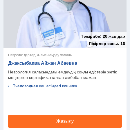
Тәжірибе:
20 жылдар
Пікірлер саны:
16
Невролог дәрігер, инемен емдеу маманы
Джаксыбаева Айжан Абаевна
Неврология саласындағы емдеудің соңғы әдістерін жетік
меңгерген сертификатталған әмбебап-маман.
Пчеловодная көшесіндегі клиника
Жазылу