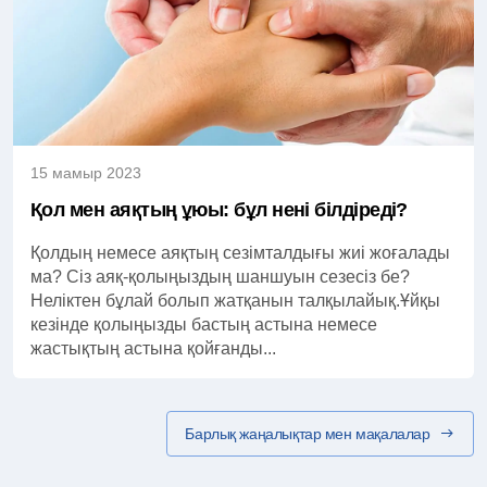
15 мамыр 2023
Қол мен аяқтың ұюы: бұл нені білдіреді?
Қолдың немесе аяқтың сезімталдығы жиі жоғалады
ма? Сіз аяқ-қолыңыздың шаншуын сезесіз бе?
Неліктен бұлай болып жатқанын талқылайық.Ұйқы
кезінде қолыңызды бастың астына немесе
жастықтың астына қойғанды...
Барлық жаңалықтар мен мақалалар