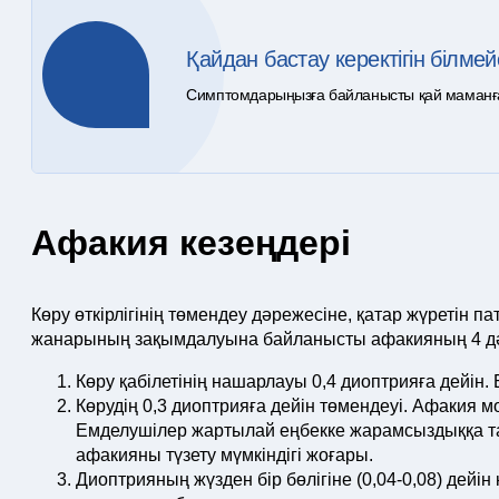
Қайдан бастау керектігін білмей
Симптомдарыңызға байланысты қай маманға ж
Афакия кезеңдері
Көру өткірлігінің төмендеу дәрежесіне, қатар жүретін 
жанарының зақымдалуына байланысты афакияның 4 д
Көру қабілетінің нашарлауы 0,4 диоптрияға дейін. 
Көрудің 0,3 диоптрияға дейін төмендеуі. Афакия 
Емделушілер жартылай еңбекке жарамсыздыққа тап
афакияны түзету мүмкіндігі жоғары.
Диоптрияның жүзден бір бөлігіне (0,04-0,08) дейін