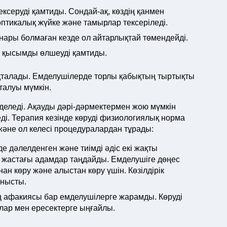
ексеруді қамтиды. Сондай-ақ, көздің қанмен
оптикалық жүйке және тамырлар тексеріледі.
жанары болмаған кезде ол айтарлықтай төмендейді.
к қысымды өлшеуді қамтиды.
ықталады. Емделушілерде торлы қабықтың тыртықты
талуы мүмкін.
деледі. Ақауды дәрі-дәрмектермен жою мүмкін
ді. Терапия кезінде көруді физиологиялық норма
 және ол келесі процедуралардан тұрады:
де дәлелденген және тиімді әдіс екі жақты
е жастағы адамдар таңдайды. Емделушіге дөңес
нан көру және алыстан көру үшін. Көзілдірік
анысты.
здің афакиясы бар емделушілерге жарамды. Көруді
алар мен ересектерге ыңғайлы.