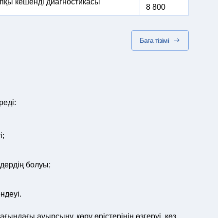
пқы кешенді диагностикасы
8 800
Баға тізімі
реді:
і;
дердің болуы;
ндеуі.
ағындағы ауырсыну, көру өрістерінің өзгеруі, көз