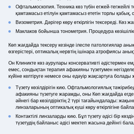
Офтальмоскопия. Техника көз түбін егжей-тегжейлі т
қамтамасыз етілуін қамтамасыз ететін торлы қабық, 
Визометрия. Дәрігер көру өткірлігін тексереді. Көз 
Маклаков бойынша тонометрия. Процедура көзішілі
Көп жағдайда тексеру кезінде ілеспе патологиялар ан
өзгерістері, оптикалық нервтің ішінара атрофиясы анық
Он Клиникте көз аурулары консервативті әдістермен ем
емес, сондықтан терапия афакияны түзетумен негізделе
күйіне келтіруге немесе оны едәуір жақсартуға болады
Түзету көзілдірігін кию. Офтальмологиялық тәжірибе
афакияны түзетуге жарамды, оны Көп жағдайда егд
әйнегі бар көзілдіріктің 2 түрі тағайындалады: жақын
линзаларының оптикалық күші көру өткірлігіне байл
Контактілі линзаларды кию. Бұл түзету әдісі бір кө
түзетудің байланыс әдісі мектеп жасына дейінгі бал