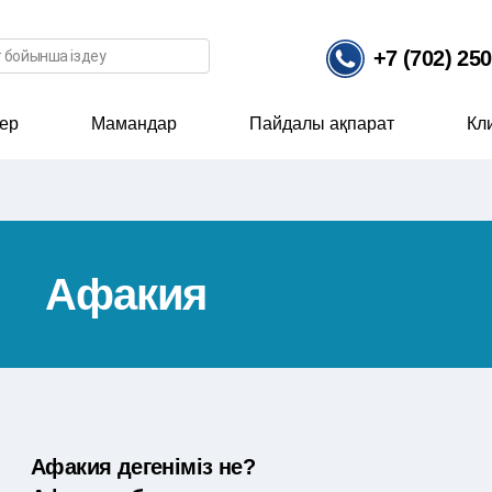
ісі
+7 (702) 25
ер
Мамандар
Пайдалы ақпарат
Кл
Афакия
Афакия дегеніміз не?