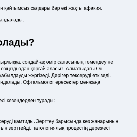
ен қайтымсыз салдары бар екі жақты афакия.
таңдалады.
олады?
қырлыққа, сондай-ақ өмір сапасының төмендеуіне
 өзіңізді одан қорғай аласыз. Алматыдағы Он
былдауды жүргізеді. Дәрігер тексеруді өткізеді.
йындалады. Офтальмолог ересектер менжаңа
есі кезеңдерден тұрады:
серуді қамтиды. Зерттеу барысында көз жанарының
ығын зерттейді, патологиялық процестің дәрежесі