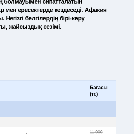
ың болмауымен сипатталатын
 мен ересектерде кездеседі. Афакия
Негізгі белгілердің бірі-көру
ғы, жайсыздық сезімі.
Бағасы
(тг.)
11 000