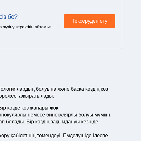
сіз бе?
Тексеруден өту
үгіну керектігін айтамыз.
патологиялардың болуына және басқа көздің көз
әрежесі ажыратылады:
Бір көзде көз жанары жоқ.
монокулярлы немесе бинокулярлы болуы мүмкін.
 болады. Бір көздің зақымдануы кезінде
 көру қабілетінің төмендеуі. Емделушіде ілеспе