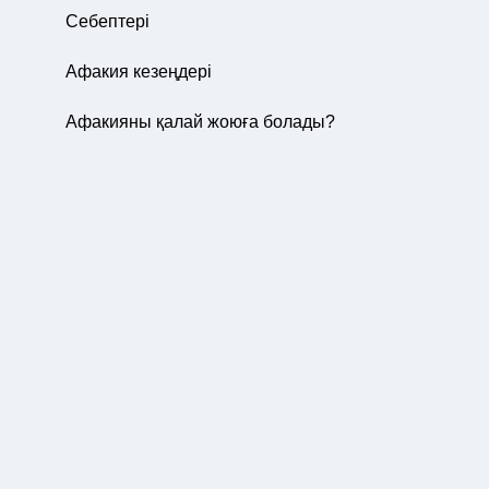
Себептері
Афакия кезеңдері
Афакияны қалай жоюға болады?