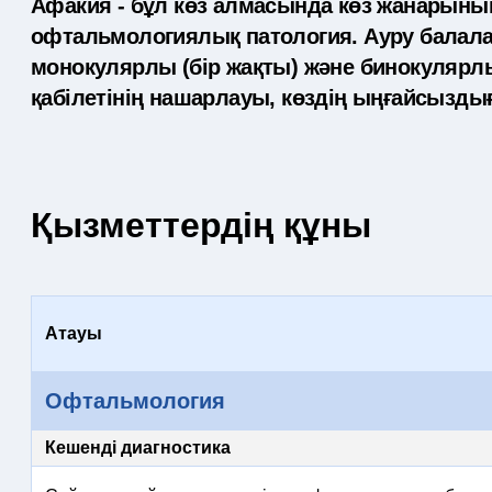
Афакия - бұл көз алмасында көз жанарын
офтальмологиялық патология. Ауру балалар
монокулярлы (бір жақты) және бинокулярлы. 
қабілетінің нашарлауы, көздің ыңғайсызды
Қызметтердің құны
Атауы
Офтальмология
Кешенді диагностика