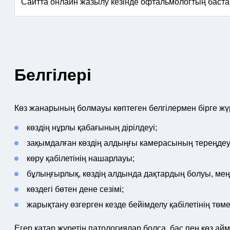
Сайтта онлайн жазылу кезінде офтальмологтың баста
Белгілері
Көз жанарының болмауы көптеген белгілермен бірге жү
көздің нұрлы қабағының дірілдеуі;
зақымдалған көздің алдыңғы камерасының тереңдеу
көру қабілетінің нашарлауы;
бұлыңғырлық, көздің алдында дақтардың болуы, мең
көздегі бөтен дене сезімі;
жарықтану өзгерген кезде бейімделу қабілетінің төме
Егер қатар жүретін патологиялар болса, бас пен көз айм