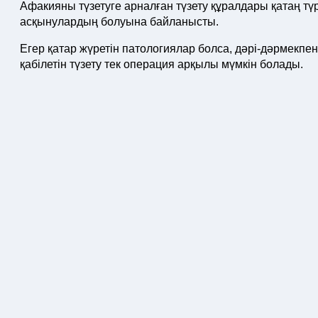
Афакияны түзетуге арналған түзету құралдары қатаң тү
асқынулардың болуына байланысты.
Егер қатар жүретін патологиялар болса, дәрі-дәрмекпе
қабілетін түзету тек операция арқылы мүмкін болады.