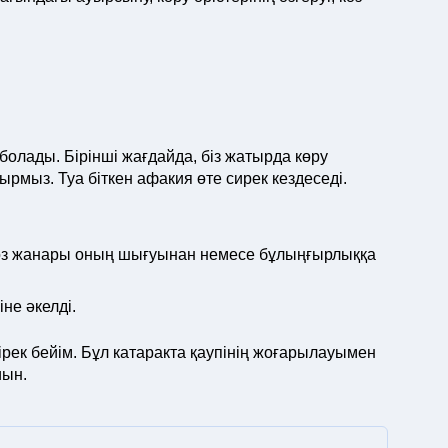
олады. Бірінші жағдайда, біз жатырда көру
мыз. Туа біткен афакия өте сирек кездеседі.
көз жанары оның шығуынан немесе бұлыңғырлыққа
не әкелді.
рек бейім. Бұл катаракта қаупінің жоғарылауымен
иын.