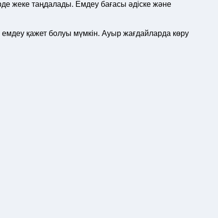
рде жеке таңдалады. Емдеу бағасы әдіске және
н емдеу қажет болуы мүмкін. Ауыр жағдайларда көру