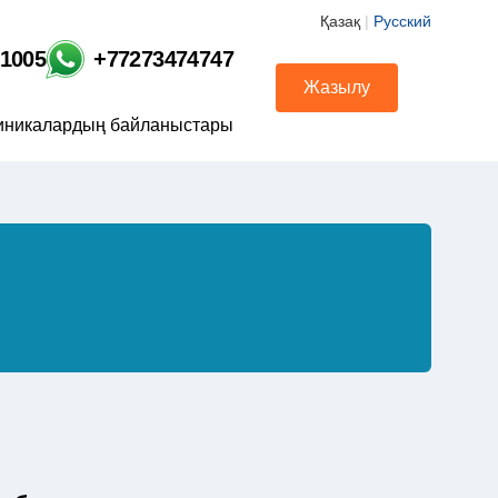
Қазақ
|
Русский
01005
+77273474747
Жазылу
иникалардың байланыстары