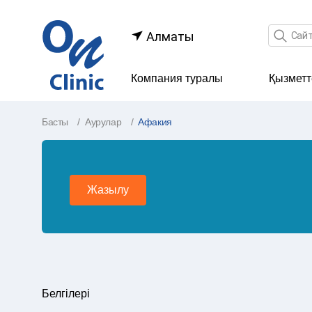
Іздеу өр
Алматы
Компания туралы
Қызметт
Басты
Аурулар
Афакия
Жазылу
Белгілері