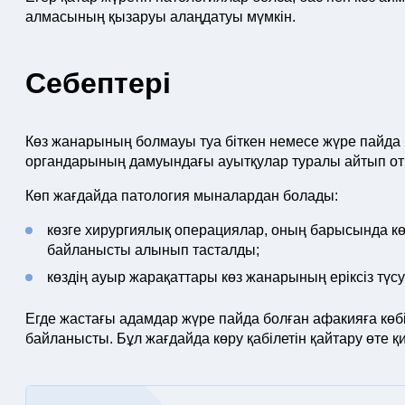
алмасының қызаруы алаңдатуы мүмкін.
Себептері
Көз жанарының болмауы туа біткен немесе жүре пайда б
органдарының дамуындағы ауытқулар туралы айтып отыр
Көп жағдайда патология мыналардан болады:
көзге хирургиялық операциялар, оның барысында 
байланысты алынып тасталды;
көздің ауыр жарақаттары көз жанарының еріксіз түсуі
Егде жастағы адамдар жүре пайда болған афакияға көбі
байланысты. Бұл жағдайда көру қабілетін қайтару өте қ