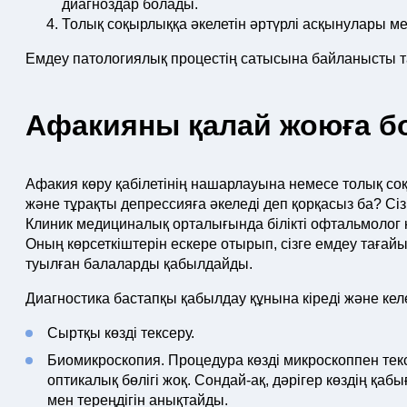
диагноздар болады.
Толық соқырлыққа әкелетін әртүрлі асқынулары м
Емдеу патологиялық процестің сатысына байланысты 
Афакияны қалай жоюға б
Афакия көру қабілетінің нашарлауына немесе толық со
және тұрақты депрессияға әкеледі деп қорқасыз ба? Сіз
Клиник медициналық орталығында білікті офтальмолог қа
Оның көрсеткіштерін ескере отырып, сізге емдеу таға
туылған балаларды қабылдайды.
Диагностика бастапқы қабылдау құнына кіреді және кел
Сыртқы көзді тексеру.
Биомикроскопия. Процедура көзді микроскоппен тек
оптикалық бөлігі жоқ. Сондай-ақ, дәрігер көздің қаб
мен тереңдігін анықтайды.