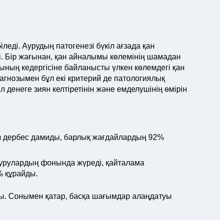
леді. Аурудың патогенезі бүкіл ағзада қан
. Бір жағынан, қан айналымы көлемінің шамадан
ының кедергісіне байланысты үлкен көлемдегі қан
гнозымен бұл екі критерий де патологиялық
 денеге зиян келтіретінін және емделушінің өмірін
ыз дербес дамиды, барлық жағдайлардың 92%
урулардың фонында жүреді, қайталама
 құрайды.
ы. Сонымен қатар, басқа шағымдар алаңдатуы