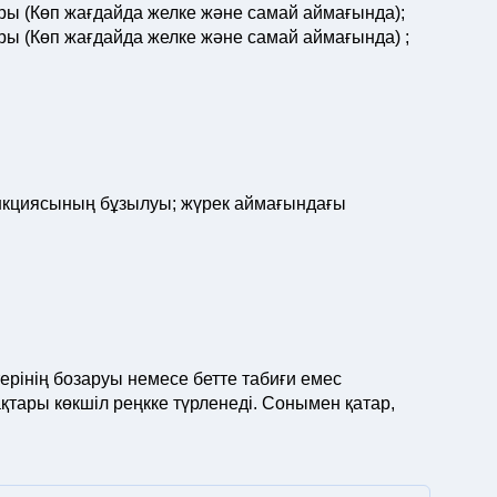
ры (Көп жағдайда желке және самай аймағында);
ы (Көп жағдайда желке және самай аймағында) ;
ункциясының бұзылуы; жүрек аймағындағы
ерінің бозаруы немесе бетте табиғи емес
қтары көкшіл реңкке түрленеді. Сонымен қатар,