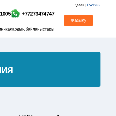
Қазақ
|
Русский
01005
+77273474747
Жазылу
иникалардың байланыстары
ния