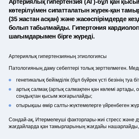
Артериялық гипертензия (AГ)-бұл қан қысы
көтерілуімен сипатталатын жүрек-қан тамы
(35 жастан асқан) және жасөспірімдерде кез
болып табылмайды. Гипертония кардиологи
шағымдарымен бірге жүреді.
Артериялық гипертензияның этиологиясы
Патологияның даму себептері толық зерттелмеген. Ме
генетикалық бейімділік (бұл бүйрек үсті безінің туа б
артық салмақ (артық салмақпен қан көлемі артады, о
сондықтан қысым жоғарылайды;
отырықшы өмір салты-жүктемелерге үйренбеген жүре
Сондай-ақ, Итермелеуші факторлары-жиі стресс және д
жағдайларда қан тамырларының жағдайы нашарлайды,