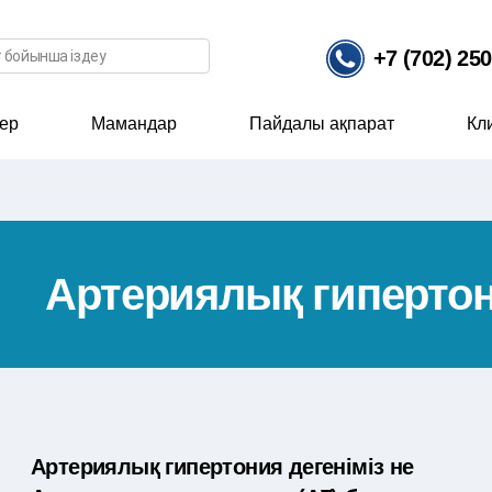
ісі
+7 (702) 25
ер
Мамандар
Пайдалы ақпарат
Кл
Артериялық гиперто
Артериялық гипертония дегеніміз не