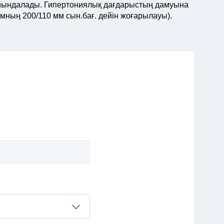
ғайындалады. Гипертониялық дағдарыстың дамуына
мның 200/110 мм сын.бағ. дейін жоғарылауы).