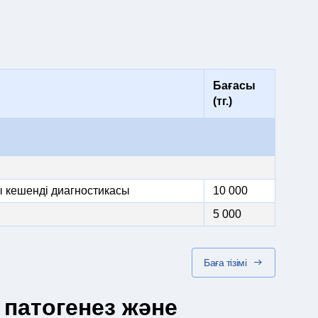
Бағасы
(тг.)
ы кешенді диагностикасы
10 000
5 000
Баға тізімі
 патогенез және