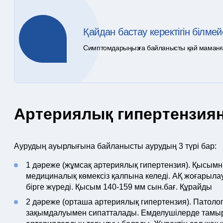
Қайдан бастау керектігін білмей
Симптомдарыңызға байланысты қай маманға ж
Артериялық гипертензиян
Аурудың ауырлығына байланысты аурудың 3 түрі бар:
1 дәреже (жұмсақ артериялық гипертензия). Қысымн
медициналық көмексіз қалпына келеді. АҚ жоғарыл
бірге жүреді. Қысым 140-159 мм сын.бағ. Құрайды
2 дәреже (орташа артериялық гипертензия). Патоло
зақымдалуымен сипатталады. Емделушілерде тамыр