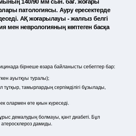
мының 140/90 мм сын. бағ. жоғары
рлары патологиясы. Ауру ересектерде
деседі. АҚ жоғарылауы - жалғыз белгі
я мен неврологияның көптеген басқа
дицинада бірнеше өзара байланысты себептер бар:
іткен ауытқуы туралы);
л тұтқыр, тамырлардың серпімділігі бұзылады,
к олармен өте қиын күреседі.
ұрыс демалудың болмауы, қант диабеті. Бұл
 атеросклероз дамиды.