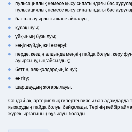
пульсациялық немесе қысу сипатындағы бас аурула
пульсациялық немесе қысу сипатындағы бас аурулар
бастың ауырлығы және айналуы;
құлақ шуы;
ұйқының бұзылуы;
көңіл-күйдің жиі өзгеруі;
перде, көздің алдында меңнің пайда болуы, көру ф
ауырсыну, ыңғайсыздық;
беттің, аяқ-қолдардың ісінуі;
ентігу;
шаршаудың жоғарылауы.
Сондай-ақ, артериялық гипертензиясы бар адамдарда т
қызарудың пайда болуы байқалады. Терінің кейбір айма
жүрек ырғағының бұзылуы болады.