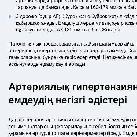
артериялардың тарылуы болады. Жүректің сол жақ 
тарлануы да байқалады. Қысым 160-179 мм сын.бағ.
3 дәреже (ауыр AГ). Жүрек және бүйрек жеткіліксізді
қабыршақтанады. Емделушілерде мидың ауыр асқын
бұзылуы болады. АҚ 180 мм сын.бағ. Жоғары.
Патологиялық процесс дамыған сайын шағымдар айқыны
артериялық гипертензия қайғылы салдарға әкеледі. Қы
тамырларына, бүйрекке теріс әсер етеді. Нәтижесінде ин
асқынулардың даму қаупі артады.
Артериялық гипертензиян
емдеудің негізгі әдістері
Дәрілік терапия-артериялық гипертензияны емдеудің негі
сонымен қатар оның жоғарылауына себеп болатын себе
құрамына әр түрлі топтағы дәрі-дәрмектер кіреді. Емде