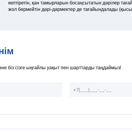
келтіретін, қан тамырларын босаңсытатын дәрілер та
жол бермейтін дәрі-дәрмектер де тағайындалады (қысы
нім
әне біз сізге ыңғайлы уақыт пен шарттарды таңдаймыз!