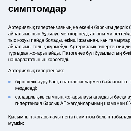
симптомдар
Артериялық гипертензияның не екенін барлығы дерлік бі
айналымының бұзылуымен көрінеді, ал оны ми реттейді
тыс қозуы пайда болады, екінші жағынан, қан тамырлар
айналымы толық жүрмейді. Артериялық гипертензия диа
тұрғыдан жоғарылайды. Патогенез бұл бұзылыстың бүкіл
нашарлататынын көрсетеді.
Артериялық гипертензия:
біріншілік-ауру басқа патологиялармен байланысс
кездеседі;
салдарлық-қысымның жоғарылауы ағзадағы басқа а
гипертензия барлық АГ жағдайларының шамамен 8%
Қысымның жоғарылауы негізгі симптом болып табылад
мүмкін: