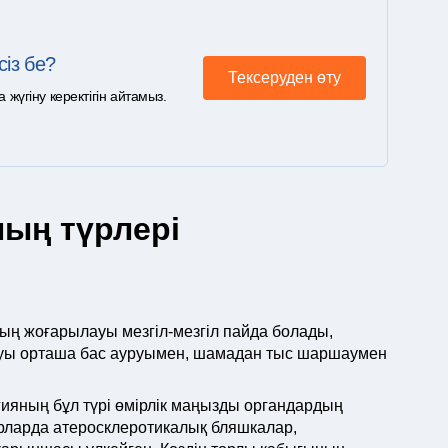
сіз бе?
Тексеруден өту
үгіну керектігін айтамыз.
ың түрлері
ың жоғарылауы мезгіл-мезгіл пайда болады,
ауы орташа бас ауруымен, шамадан тыс шаршаумен
гияның бұл түрі өмірлік маңызды органдардың
ларда атеросклеротикалық бляшкалар,