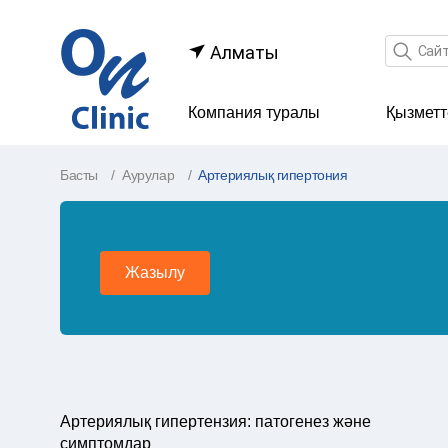
Іздеу өр
Алматы
Компания туралы
Қызметт
Басты
Аурулар
Артериялық гипертония
Жазылу
Артериялық гипертензия: патогенез және
симптомдар