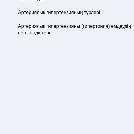
Артериялық гипертензияның түрлері
Артериялық гипертензияны (гипертония) емдеудің
негізгі әдістері