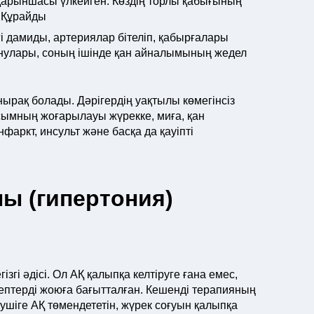
қарыншасы үлкейген. Көздің торлы қабығының
 Құрайды
гі дамиды, артериялар бітеліп, қабырғалары
улары, соның ішінде қан айналымының жедел
рақ болады. Дәрігердің уақтылы көмегінсіз
сымның жоғарылауы жүрекке, миға, қан
фаркт, инсульт және басқа да қауіпті
ы (гипертония)
згі әдісі. Ол АҚ қалыпқа келтіруге ғана емес,
птерді жоюға бағытталған. Кешенді терапияның
лушіге АҚ төмендететін, жүрек соғуын қалыпқа