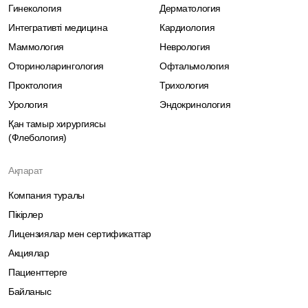
Гинекология
Дерматология
Интегративті медицина
Кардиология
Маммология
Неврология
Оториноларингология
Офтальмология
Проктология
Трихология
Урология
Эндокринология
Қан тамыр хирургиясы
(Флебология)
Ақпарат
Компания туралы
Пікірлер
Лицензиялар мен сертификаттар
Акциялар
Пациенттерге
Байланыс