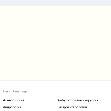
Маршрут картасы
Негізгі бағыттар
Аллергология
Амбулаториялық хирургия
Андрология
Гастроэнтерология