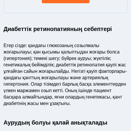
Диабеттік ретинопатияның себептері
Егер сізде: қандағы глюкозаның созылмалы
жоғарылауы; қан қысымы қалыптыдан жоғары болса
(гипертония); темекі шегу; бүйрек ауруы; жүктілік;
генетикалық бейімділік; диабеттік ретинопатия қаупі жас
ұлғайған сайын жоғарылайды. Негізгі қауіп факторлары-
қандағы қанттың жоғарылауы және артериялық
гипертония. Олар тізімдегі барлық басқа элементтерден
үлкен маржамен озып кетті. Оның ішінде пациент
басқара алмайтындар, яғни олардың генетикасы, қант
диабетінің жасы мен ұзақтығы.
Аурудың болуы қалай анықталады