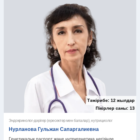
Тәжірибе:
12 жылдар
Пікірлер саны:
13
Эндокринолог-дәрігер (ересектер мен балалар), нутрициолог
Нурланова Гульжан Сапаргалиевна
Генетикалық паспорт және нутригенетика негізінде