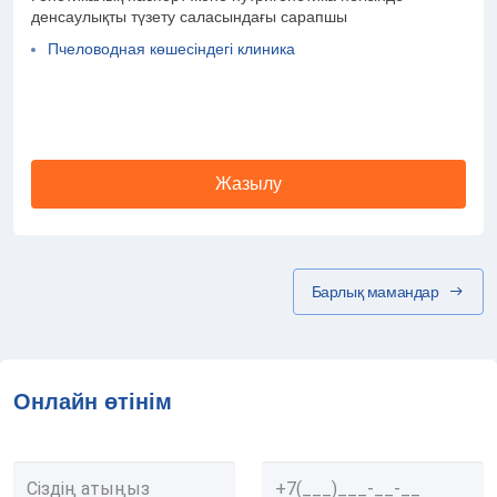
денсаулықты түзету саласындағы сарапшы
Пчеловодная көшесіндегі клиника
Жазылу
Барлық мамандар
Онлайн өтінім