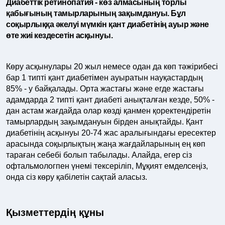
Диабеттік ретинопатия - көз алмасының торлы
қабығының тамырларының зақымдануы. Бұл
соқырлыққа әкелуі мүмкін қант диабетінің ауыр және
өте жиі кездесетін асқынуы.
Көру асқынулары 20 жыл немесе одан да көп тәжірибесі
бар 1 типті қант диабетімен ауыратын науқастардың
85% - у байқалады. Орта жастағы және егде жастағы
адамдарда 2 типті қант диабеті анықталған кезде, 50% -
дан астам жағдайда олар көзді қанмен қоректендіретін
тамырлардың зақымдануын бірден анықтайды. Қант
диабетінің асқынуы 20-74 жас аралығындағы ересектер
арасында соқырлықтың жаңа жағдайларының ең көп
тараған себебі болып табылады. Алайда, егер сіз
офтальмологпен үнемі тексеріліп, Мұқият емделсеңіз,
онда сіз көру қабілетін сақтай аласыз.
Қызметтердің құны