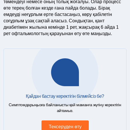
төмендеуі немесе оның толық жоғалуы. Олар процесс
өте терең болған кезде ғана пайда болады. Бірақ
емдеуді неғұрлым ерте бастасаңыз, көру қабілетін
соғұрлым ұзақ сақтай аласыз. Сондықтан, қант
диабетімен жылына кемінде 1 рет, жақсырақ 6 айда 1
рет офтальмологтың қарауынан өту өте маңызды.
Қайдан бастау керектігін білмейсіз бе?
Симптомдарыңызға байланысты қай маманға жүгіну керектігін
айтамыз.
Тексеруден өту