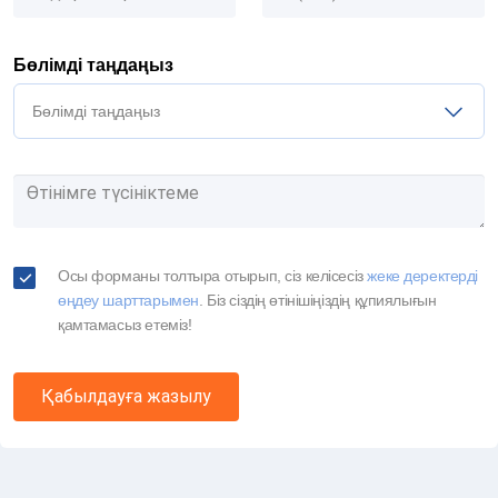
Бөлімді таңдаңыз
Бөлімді таңдаңыз
Осы форманы толтыра отырып, сіз келісесіз
жеке деректерді
өңдеу шарттарымен
. Біз сіздің өтінішіңіздің құпиялығын
қамтамасыз етеміз!
Қабылдауға жазылу