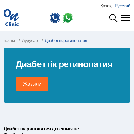
Қазақ
|
Русский
Басты
Аурулар
Диабеттік ретинопатия
Диабеттік ретинопатия
Жазылу
Диабеттік ринопатия дегеніміз не