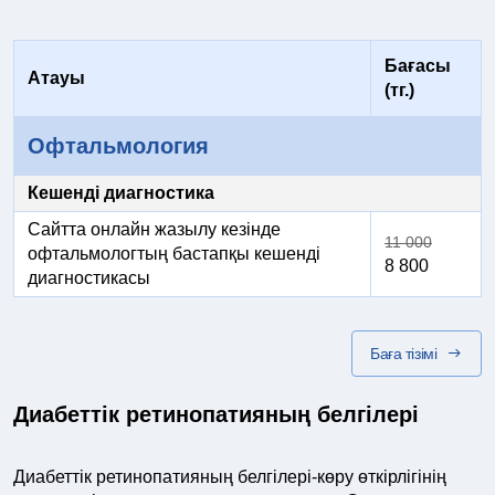
Бағасы
Атауы
(тг.)
Офтальмология
Кешенді диагностика
Сайтта онлайн жазылу кезінде
11 000
офтальмологтың бастапқы кешенді
8 800
диагностикасы
Баға тізімі
Диабеттік ретинопатияның белгілері
Диабеттік ретинопатияның белгілері-көру өткірлігінің