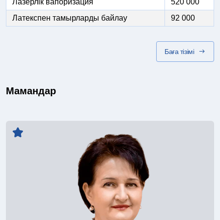
Лазерлік вапоризация
520 000
Латекспен тамырларды байлау
92 000
Баға тізімі
Мамандар