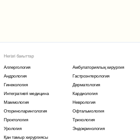
Негізгі бағыттар
Аллергология
Амбулаториялық хирургия
Андрология
Гастроэнтерология
Гинекология
Дерматология
Интегративті медицина
Кардиология
Маммология
Неврология
Оториноларингология
Офтальмология
Проктология
Трихология
Урология
Эндокринология
Қан тамыр хирургиясы