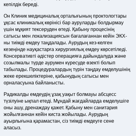
кепілдік береді.
Он Клиник медициналық орталығының проктологтары
ұқсас клиникалық көрінісі бар ауруларды болдырмау
үшін мұқият тексеруден өтеді. Қабыну процесінің
сатысы мен локализациясын бағалағаннан кейін ЭКХ-
ны тиімді емдеу таңдалады. Аурудың кез-келген
кезеңінде науқастарға хирургиялық емдеу көрсетіледі.
Консервативті әдістер операцияға дайындалуда және
созылмалы түрде аурумен күресуде өзекті болып
табылады. Процедуралардың түрін таңдау емделушінің
жеке ерекшеліктеріне, қабынудың сатысы мен
орналасуына байланысты.
Радикалды емдеудің ұзақ уақыт болмауы абсцесс
түзілуіне ықпал етеді. Мұндай жағдайларда емделушіге
оны ашу, дренаждау қажет. Қабыну мен санитария
жойылғаннан кейін киста жойылады. Аурудың
ауырлығына қарамастан, сіз тиімді емдеуге сене
аласыз.