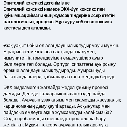
Эпителий коксиксі дегеніміз не
Эпителий коксиксі немесе ЭКХ-бұл коксикс пен
құйымшақ аймағының жұмсақ тіндеріне әсер ететін
патологиялық процесс. Бұл ауру көбінесе коксикс
кистасы деп аталады.
Ұзақ уақыт бойы ол алаңдаушылық тудырмауы мүмкін.
Бірақ мезгіл-мезгіл аса салқындап қалумен,
иммунитеттің төмендеуімен емделушілер ауыр
белгілерге тап болады. Әр түрлі сипаттағы ауырсыну
ерекше алаңдаушылық тудырады. Ауырсынуды
басатын дәрілерді қабылдау аз ғана жеңілдік береді.
ЭКХ емделмеген жағдайда жедел қабыну процесі
дамиды. Денеде салдарлық жыланкөздер пайда
болады. Аурудың ұзақ ағымымен скамозды жасушалық
карциноманың даму қаупі артады. Асқынулар мен
пайдасыз емдеуге ақша жұмсамауды қалайсыз ба?
Сіздің проблемаңыз шешіледі: проктологқа бару
жеткілікті. Мұқият тексеру аурудан толық арылуға