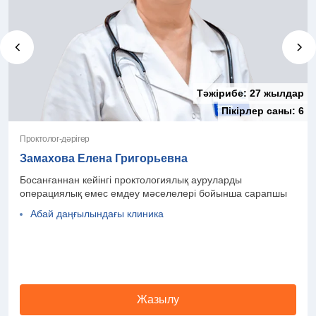
Тәжірибе:
27 жылдар
Пікірлер саны:
6
Проктолог-дәрігер
Замахова Елена Григорьевна
Босанғаннан кейінгі проктологиялық ауруларды
операциялық емес емдеу мәселелері бойынша сарапшы
Абай даңғылындағы клиника
Жазылу