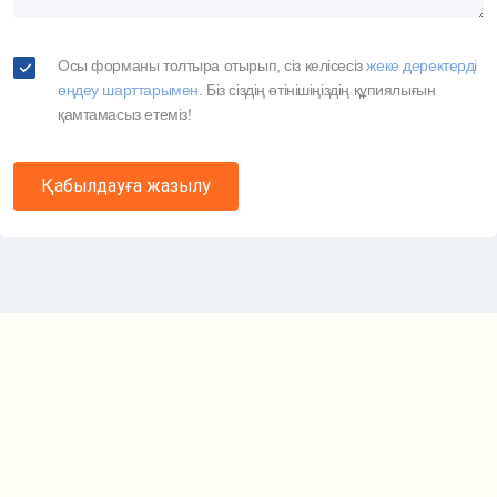
Осы форманы толтыра отырып, сіз келісесіз
жеке деректерді
өңдеу шарттарымен
. Біз сіздің өтінішіңіздің құпиялығын
қамтамасыз етеміз!
Қабылдауға жазылу
Маршрут картасы