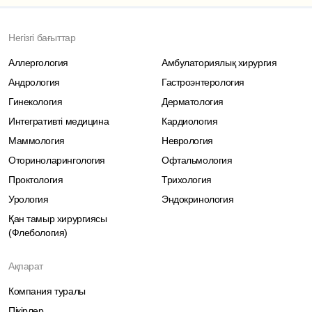
Негізгі бағыттар
Аллергология
Амбулаториялық хирургия
Андрология
Гастроэнтерология
Гинекология
Дерматология
Интегративті медицина
Кардиология
Маммология
Неврология
Оториноларингология
Офтальмология
Проктология
Трихология
Урология
Эндокринология
Қан тамыр хирургиясы
(Флебология)
Ақпарат
Компания туралы
Пікірлер