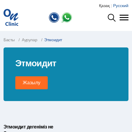
Қазақ
|
Русский
Басты
Аурулар
Этмоидит
Этмоидит
Жазылу
Этмоидит дегеніміз не