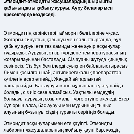
Этмоидит-этмоидты жасушалардың шырышты
қабығындағы қабыну ауруы. Ауру балалар мен
ересектерде кездеседі.
Этмоидиттің көріністері гайморит белгілеріне ұқсас.
Жоғарғы синустың қабынуымен салыстырғанда, бұл
қабыну ауруы өте тез дамиды және ауыр асқынулар
тудырады. Аурудың өткір түрі дене температурасының
жоғарылауынан басталады. Сіз ауаны жұтуда қиындық
сезінесіз. Сіз бұл белгілерді суықпен байланыстырасыз.
Лимон қосылған шай, антипиретикалық препараттар
күтілетін әсер етпейді. Жағдай айтарлықтай
нашарлайды. Бас ауруы және мұрыннан су ағу пайда
болады, сіз иіс сезе алмайсыз. Уақтылы емдеудің
болмауы аурудың созылмалы түрге өтуіне әкеледі. Егер
бұл орын алса, бас ауруы мен мұрынның тыныс
алуының бұзылуы сіздің тұрақты серігіңіз болады.
Этмоидит асқынуларымен өте қауіпті. Этмоидты
лабиринт жасушаларының жойылу қаупі бар, көздің