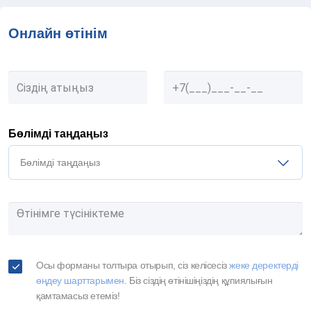
Онлайн өтінім
Бөлімді таңдаңыз
Бөлімді таңдаңыз
Осы форманы толтыра отырып, сіз келісесіз
жеке деректерді
өңдеу шарттарымен
. Біз сіздің өтінішіңіздің құпиялығын
қамтамасыз етеміз!