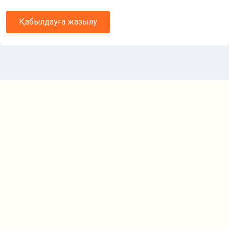
Қабылдауға жазылу
Маршрут картасы