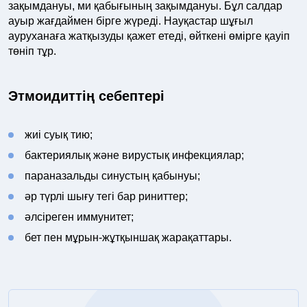
зақымдануы, ми қабығының зақымдануы. Бұл салдар
ауыр жағдаймен бірге жүреді. Науқастар шұғыл
ауруханаға жатқызуды қажет етеді, өйткені өмірге қауіп
төніп тұр.
Этмоидиттің себептері
жиі суық тию;
бактериялық және вирустық инфекциялар;
параназальды синустың қабынуы;
әр түрлі шығу тегі бар риниттер;
әлсіреген иммунитет;
бет пен мұрын-жұтқыншақ жарақаттары.