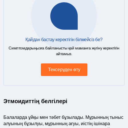
Қайдан бастау керектігін білмейсіз бе?
Симптомдарыңызға байланысты қай маманға жүгіну керектігін
айтамыз.
Тексеруден өту
Этмоидиттің белгілері
Балаларда ұйқы мен тәбет бұзылады. Мұрынның тыныс
алуының бұзылуы, мұрынның ағуы, иістің ішінара