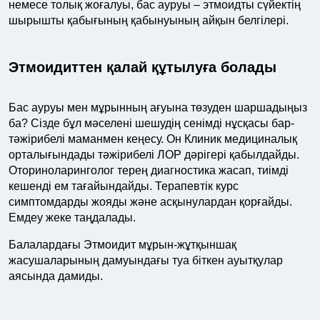
немесе толық жоғалуы, бас ауруы – этмоидты сүйектің
шырышты қабығының қабынуының айқын белгілері.
Этмоидиттен қалай құтылуға болады
Бас ауруы мен мұрынның ағуына төзуден шаршадыңыз
ба? Сізде бұл мәселені шешудің сенімді нұсқасы бар-
тәжірибелі маманмен кеңесу. Он Клиник медициналық
орталығындады тәжірибелі ЛОР дәрігері қабылдайды.
Оториноларинголог терең диагностика жасап, тиімді
кешенді ем тағайындайды. Терапевтік курс
симптомдарды жояды және асқынулардан қорғайды.
Емдеу жеке таңдалады.
Балалардағы Этмоидит мұрын-жұтқыншақ
жасушаларының дамуындағы туа біткен ауытқулар
аясында дамиды.