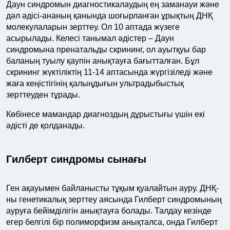
Даун синдромын диагностикалаудың ең заманауи және
дәл әдісі-ананың қанында шоғырланған ұрықтың ДНҚ
молекулаларын зерттеу. Ол 10 аптада жүзеге
асырылады. Келесі танымал әдістер – Даун
синдромына пренатальды скрининг, ол ауытқуы бар
баланың туылу қаупін анықтауға бағытталған. Бұл
скрининг жүктіліктің 11-14 аптасында жүргізіледі және
жаға кеңістігінің қалыңдығын ультрадыбыстық
зерттеуден тұрады.
Көбінесе мамандар диагноздың дұрыстығы үшін екі
әдісті де қолданады.
Гилберт синдромы сынағы
Ген ақауымен байланысты тұқым қуалайтын ауру. ДНҚ-
ны генетикалық зерттеу аясында Гилберт синдромының
ауруға бейімділігін анықтауға болады. Талдау кезінде
егер белгілі бір полиморфизм анықталса, онда Гилберт