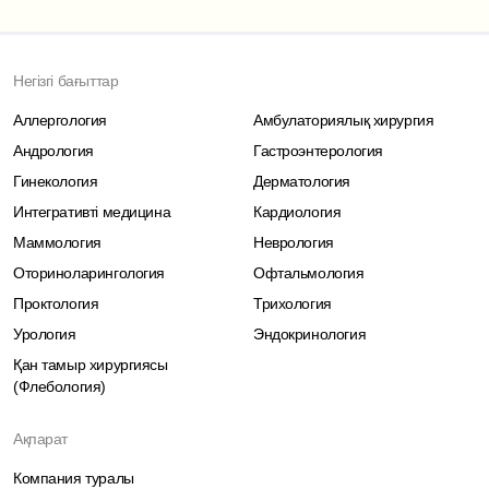
Негізгі бағыттар
Аллергология
Амбулаториялық хирургия
Андрология
Гастроэнтерология
Гинекология
Дерматология
Интегративті медицина
Кардиология
Маммология
Неврология
Оториноларингология
Офтальмология
Проктология
Трихология
Урология
Эндокринология
Қан тамыр хирургиясы
(Флебология)
Ақпарат
Компания туралы