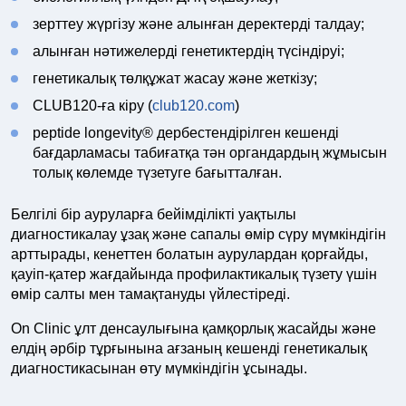
зерттеу жүргізу және алынған деректерді талдау;
алынған нәтижелерді генетиктердің түсіндіруі;
генетикалық төлқұжат жасау және жеткізу;
CLUB120-ға кіру (
club120.com
)
peptide longevity® дербестендірілген кешенді
бағдарламасы табиғатқа тән органдардың жұмысын
толық көлемде түзетуге бағытталған.
Белгілі бір ауруларға бейімділікті уақтылы
диагностикалау ұзақ және сапалы өмір сүру мүмкіндігін
арттырады, кенеттен болатын аурулардан қорғайды,
қауіп-қатер жағдайында профилактикалық түзету үшін
өмір салты мен тамақтануды үйлестіреді.
On Clinic ұлт денсаулығына қамқорлық жасайды және
елдің әрбір тұрғынына ағзаның кешенді генетикалық
диагностикасынан өту мүмкіндігін ұсынады.