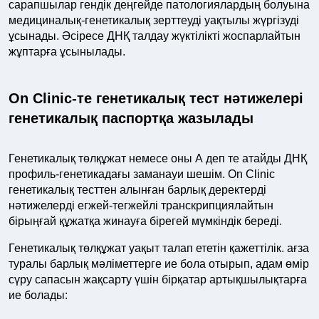
сарапшылар гендік деңгейде патологиялардың болуына
медициналық-генетикалық зерттеуді уақтылы жүргізуді
ұсынады. Әсіресе ДНҚ талдау жүктілікті жоспарлайтын
жұптарға ұсынылады.
On Clinic-те генетикалық тест нәтижелері
генетикалық паспортқа жазылады
Генетикалық төлқұжат немесе оны А деп те атайды ДНҚ
профиль-генетикадағы заманауи шешім. On Clinic
генетикалық тесттен алынған барлық деректерді
нәтижелерді егжей-тегжейлі транскрипциялайтын
бірыңғай құжатқа жинауға бірегей мүмкіндік береді.
Генетикалық төлқұжат уақыт талап ететін қажеттілік. ағза
туралы барлық мәліметтерге ие бола отырып, адам өмір
сүру сапасын жақсарту үшін бірқатар артықшылықтарға
ие болады: