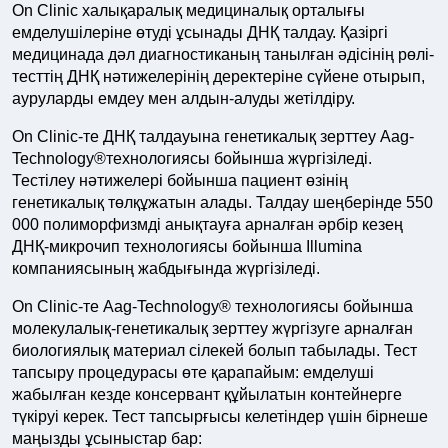
On Clinic халықаралық медициналық орталығы
емделушілеріне өтуді ұсынады ДНҚ талдау. Қазіргі
медицинада дәл диагностиканың танылған әдісінің рөлі-
тесттің ДНҚ нәтижелерінің деректеріне сүйене отырып,
ауруларды емдеу мен алдын-алуды жетілдіру.
On Clinic-те ДНҚ талдауына генетикалық зерттеу Aag-
Technology®технологиясы бойынша жүргізіледі.
Тестілеу нәтижелері бойынша пациент өзінің
генетикалық төлқұжатын алады. Талдау шеңберінде 550
000 полиморфизмді анықтауға арналған әрбір кезең
ДНҚ-микрочип технологиясы бойынша Illumina
компаниясының жабдығында жүргізіледі.
On Clinic-те Aag-Technology® технологиясы бойынша
молекулалық-генетикалық зерттеу жүргізуге арналған
биологиялық материал сілекей болып табылады. Тест
тапсыру процедурасы өте қарапайым: емделуші
жабылған кезде консервант құйылатын контейнерге
түкіруі керек. Тест тапсырғысы келетіндер үшін бірнеше
маңызды ұсыныстар бар: