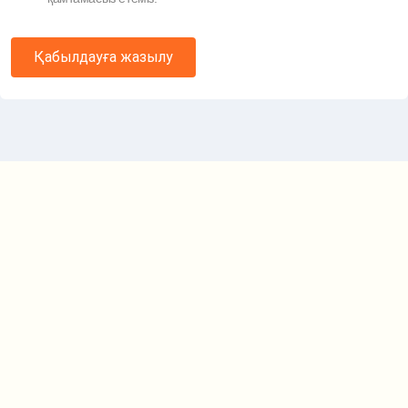
Қабылдауға жазылу
Маршрут картасы