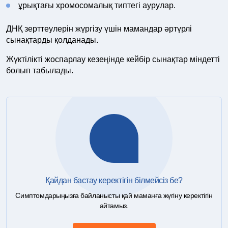
ұрықтағы хромосомалық типтегі аурулар.
ДНҚ зерттеулерін жүргізу үшін мамандар әртүрлі
сынақтарды қолданады.
Жүктілікті жоспарлау кезеңінде кейбір сынақтар міндетті
болып табылады.
Қайдан бастау керектігін білмейсіз бе?
Симптомдарыңызға байланысты қай маманға жүгіну керектігін
айтамыз.