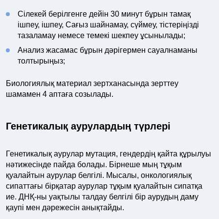
Сілекей берілгенге дейін 30 минут бұрын тамақ
ішпеу, ішпеу, Сағыз шайнамау, сүймеу, тістеріңізді
тазаламау немесе темекі шекпеу ұсынылады;
Анализ жасамас бұрын дәрігермен сауалнаманы
толтырыңыз;
Биологиялық материал зертханасында зерттеу
шамамен 4 аптаға созылады.
Генетикалық аурулардың түрлері
Генетикалық аурулар мутация, гендердің қайта құрылуы
нәтижесінде пайда болады. Бірнеше мың тұқым
қуалайтын аурулар белгілі. Мысалы, онкологиялық
сипаттағы бірқатар аурулар тұқым қуалайтын сипатқа
ие. ДНҚ-ны уақтылы талдау белгілі бір аурудың даму
қаупі мен дәрежесін анықтайды.