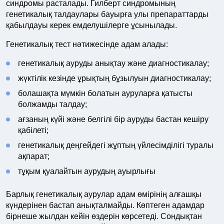
синдромы расталады. Гилберт синдромының
генетикалық талдаулары бауырға улы препараттарды
қабылдауы керек емделушілерге ұсынылады.
Генетикалық тест нәтижесінде адам алады:
генетикалық ауруды анықтау және диагностикалау;
жүктілік кезінде ұрықтың бұзылуын диагностикалау;
болашақта мүмкін болатын ауруларға қатысты
болжамды талдау;
ағзаның күйі және белгілі бір ауруды бастан кешіру
қабілеті;
генетикалық деңгейдегі жұптың үйлесімділігі туралы
ақпарат;
тұқым қуалайтын аурудың ауырлығы
Барлық генетикалық аурулар адам өмірінің алғашқы
күндерінен бастап анықталмайды. Көптеген адамдар
бірнеше жылдан кейін өздерін көрсетеді. Сондықтан