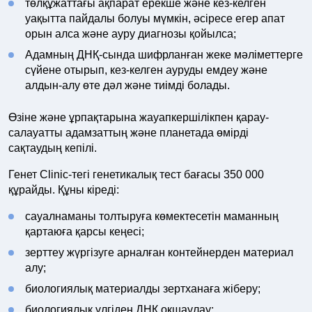
төлқұжаттағы ақпарат ерекше және кез-келген
уақытта пайдалы болуы мүмкін, әсіресе егер апат
орын алса және ауру диагнозы қойылса;
Адамның ДНҚ-сында шифрланған жеке мәліметтерге
сүйене отырып, кез-келген ауруды емдеу және
алдын-алу өте дәл және тиімді болады.
Өзіне және ұрпақтарына жауапкершілікпен қарау-
салауатты адамзаттың және планетада өмірді
сақтаудың кепілі.
Генет Clinic-тегі генетикалық тест бағасы 350 000
құрайды. Құны кіреді:
сауалнаманы толтыруға көмектесетін маманның
қартаюға қарсы кеңесі;
зерттеу жүргізуге арналған контейнерден материал
алу;
биологиялық материалды зертханаға жіберу;
биологиялық үлгіден ДНҚ оқшаулау;