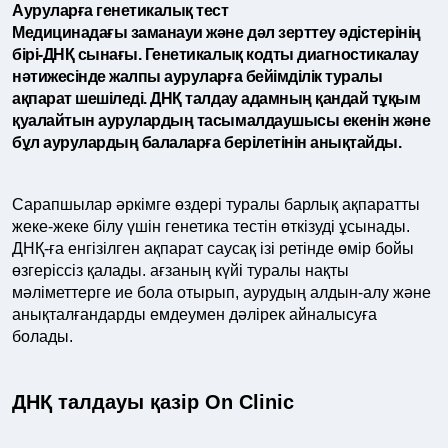
Ауруларға генетикалық тест
Медицинадағы заманауи және дәл зерттеу әдістерінің
бірі-ДНҚ сынағы. Генетикалық кодты диагностикалау
нәтижесінде жалпы ауруларға бейімділік туралы
ақпарат шешіледі. ДНҚ талдау адамның қандай тұқым
қуалайтын аурулардың тасымалдаушысы екенін және
бұл аурулардың балаларға берілетінін анықтайды.
Сарапшылар әркімге өздері туралы барлық ақпаратты
жеке-жеке білу үшін генетика тестін өткізуді ұсынады.
ДНҚ-ға енгізілген ақпарат саусақ ізі ретінде өмір бойы
өзгеріссіз қалады. ағзаның күйі туралы нақты
мәліметтерге ие бола отырып, аурудың алдын-алу және
анықталғандарды емдеумен дәлірек айналысуға
болады.
ДНҚ талдауы қазір On Clinic