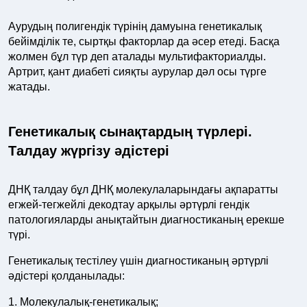
Аурудың полигендік түрінің дамуына генетикалық
бейімділік те, сыртқы факторлар да әсер етеді. Басқа
жолмен бұл түр деп аталады мультифакториалды.
Артрит, қант диабеті сияқты аурулар дәл осы түрге
жатады.
Генетикалық сынақтардың түрлері.
Талдау жүргізу әдістері
ДНҚ талдау бұл ДНҚ молекулаларындағы ақпаратты
егжей-тегжейлі декодтау арқылы әртүрлі гендік
патологияларды анықтайтын диагностиканың ерекше
түрі.
Генетикалық тестілеу үшін диагностиканың әртүрлі
әдістері қолданылады:
1. Молекулалық-генетикалық;