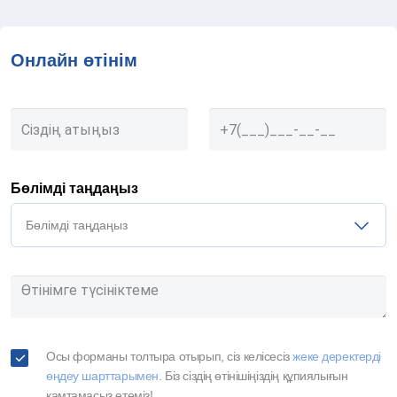
Онлайн өтінім
Бөлімді таңдаңыз
Бөлімді таңдаңыз
Осы форманы толтыра отырып, сіз келісесіз
жеке деректерді
өңдеу шарттарымен
. Біз сіздің өтінішіңіздің құпиялығын
қамтамасыз етеміз!