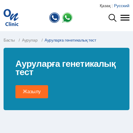
Қазақ
|
Русский
Басты
Аурулар
Ауруларға генетикалық тест
Ауруларға генетикалық
тест
Жазылу