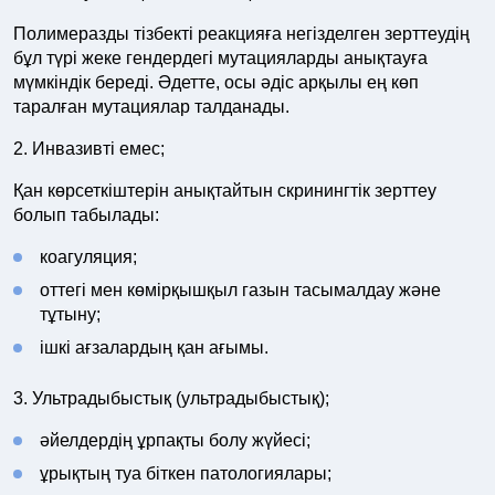
Полимеразды тізбекті реакцияға негізделген зерттеудің
бұл түрі жеке гендердегі мутацияларды анықтауға
мүмкіндік береді. Әдетте, осы әдіс арқылы ең көп
таралған мутациялар талданады.
2. Инвазивті емес;
Қан көрсеткіштерін анықтайтын скринингтік зерттеу
болып табылады:
коагуляция;
оттегі мен көмірқышқыл газын тасымалдау және
тұтыну;
ішкі ағзалардың қан ағымы.
3. Ультрадыбыстық (ультрадыбыстық);
әйелдердің ұрпақты болу жүйесі;
ұрықтың туа біткен патологиялары;