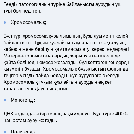
Гендік патологияның түріне байланысты аурудың үш
түрі бөлінеді ген:
Хромосомалық;
Бұл түрі хромосома құрылымының бұзылуымен тікелей
байланысты. Тұқым қуалайтын ақпараттың сақталуын,
көбеюін және берілуін қамтамасыз етуі керек гендердегі
Материал хромосомалардың жарылуы нәтижесінде
қайта бөлінеді немесе жоғалады, бұл көптеген гендердің
қызметін бұзады. Хромосомалық бұзылыстың фонында
теңгерімсіздік пайда болады, бұл ауруларға әкеледі.
Хромосомалық тұқым қуалайтын аурудың ең көп
таралған түрі-Даун синдромы.
Моногенді;
ДНҚ кодындағы бір геннің зақымдануы. Бұл түрге 4000-
нан астам ауру жатады.
Полигендік;