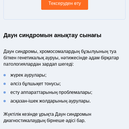
Тексеруден өту
Даун синдромын анықтау сынағы
Даун синдромы, хромосомалардың бұзылуының туа
біткен генетикалық ауруы, нәтижесінде адам бірқатар
патологиялардан зардап шегеді:
жүрек аурулары;
әлсіз бұлшықет тонусы;
есту аппараттарының проблемалары;
асқазан-ішек жолдарының аурулары.
Жүктілік кезінде ұрықта Даун синдромын
диагностикалаудың бірнеше әдісі бар.