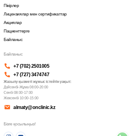
Пікірлер
Лицензиялар мен сертификаттар
Акциялар
Пациенттерге
Байланыс
Байланыс
+7 (702) 2501005
+7 (727) 3474747
Жазылу қызметі жұмыс істейтін уақыт:
Дүйсенбі-Жұма 08:00-20:00
Сенбі 08:00-17:00
Жексенбі 10:00-15:00
almaty@onclinic.kz
Бізге қосылыңыз!