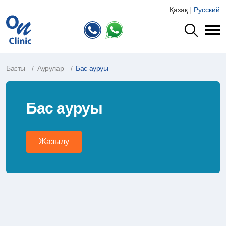
Қазақ
|
Русский
Басты
Аурулар
Бас ауруы
Бас ауруы
Жазылу