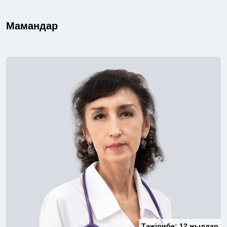
Мамандар
Тәжірибе:
12 жылдар