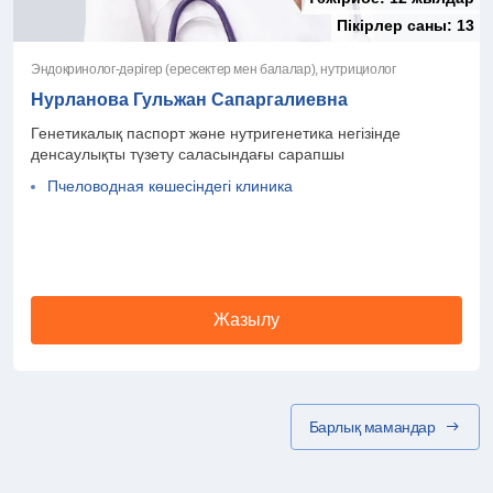
Пікірлер саны:
13
Эндокринолог-дәрігер (ересектер мен балалар), нутрициолог
Нурланова Гульжан Сапаргалиевна
Генетикалық паспорт және нутригенетика негізінде
денсаулықты түзету саласындағы сарапшы
Пчеловодная көшесіндегі клиника
Жазылу
Барлық мамандар