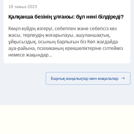
18 тамыз 2023
Қалқанша безінің ұлғаюы: бұл нені білдіреді?
Көңіл-күйдің өзгеруі, себеппен және себепсіз көз
жасы, терлеудің жоғарылауы, ашуланшақтық,
ұйқысыздық, осының барлығын біз Көп жағдайда
ауа-райына, психиканың ерекшеліктеріне сілтейміз
немесе жақындар...
Барлық жаңалықтар мен мақалалар
Маршрут картасы