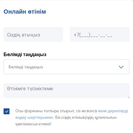
Онлайн өтінім
Бөлімді таңдаңыз
Бөлімді таңдаңыз
Осы форманы толтыра отырып, сіз келісесіз
жеке деректерді
өңдеу шарттарымен
. Біз сіздің өтінішіңіздің құпиялығын
қамтамасыз етеміз!