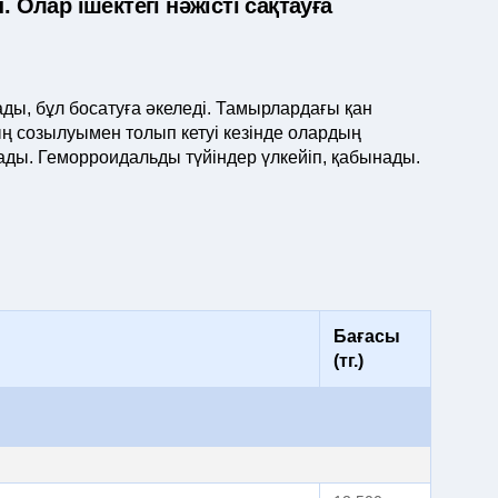
 Олар ішектегі нәжісті сақтауға
лады, бұл босатуға әкеледі. Тамырлардағы қан
 созылуымен толып кетуі кезінде олардың
ды. Геморроидальды түйіндер үлкейіп, қабынады.
Бағасы
(тг.)