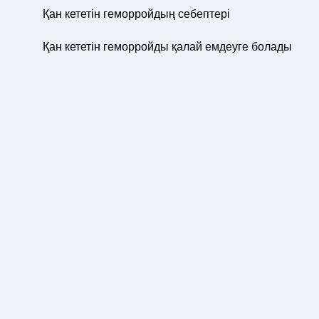
Қан кететін геморройдың себептері
Қан кететін геморройды қалай емдеуге болады