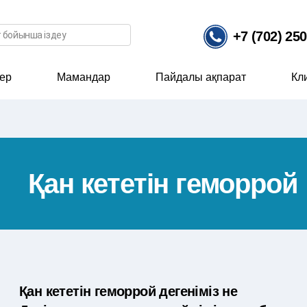
ісі
+7 (702) 25
ер
Мамандар
Пайдалы ақпарат
Кл
Қан кететін геморрой
Қан кететін геморрой дегеніміз не