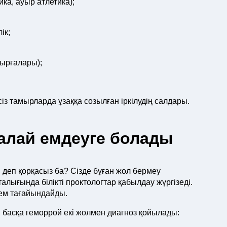
ка, ауыр атлетика);
ік;
бырғалары);
із тамырларда ұзаққа созылған іркілудің салдары.
қалай емдеуге болады
 деп қорқасыз ба? Сізде бұған жол бермеу
лығында білікті проктологтар қабылдау жүргізеді.
і ем тағайындайды.
 басқа геморрой екі жолмен диагноз қойылады: