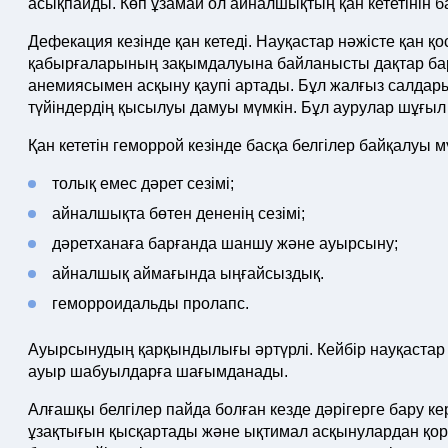
асықпайды. Көп ұзамай ол айналшықтың қан кететінін б
Дефекация кезінде қан кетеді. Науқастар нәжісте қан
қабырғаларының зақымдалуына байланысты дақтар ба
анемиясымен асқыну қаупі артады. Бұл жалғыз салдар
түйіндердің қысылуы дамуы мүмкін. Бұл аурулар шұғыл к
Қан кететін геморрой кезінде басқа белгілер байқалуы м
толық емес дәрет сезімі;
айналшықта бөтен дененің сезімі;
дәретханаға барғанда шаншу және ауырсыну;
айналшық аймағында ыңғайсыздық.
геморроидальды пролапс.
Ауырсынудың қарқындылығы әртүрлі. Кейбір науқастар
ауыр шабуылдарға шағымданады.
Алғашқы белгілер пайда болған кезде дәрігерге бару ке
ұзақтығын қысқартады және ықтимал асқынулардан қо