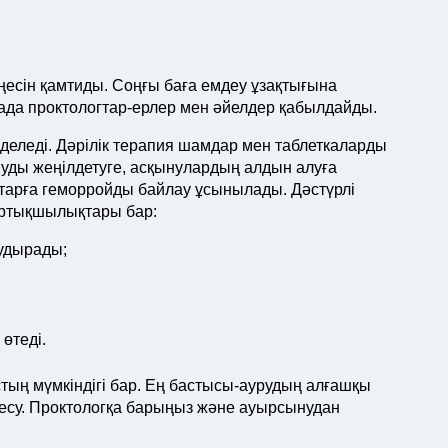
ңесін қамтиды. Соңғы баға емдеу ұзақтығына
ада проктологтар-ерлер мен әйелдер қабылдайды.
деледі. Дәрілік терапия шамдар мен таблеткаларды
ынуды жеңілдетуге, асқынулардың алдын алуға
старға геморройды байлау ұсынылады. Дәстүрлі
артықшылықтары бар:
удырады;
 өтеді.
тың мүмкіндігі бар. Ең бастысы-аурудың алғашқы
еңесу. Проктологқа барыңыз және ауырсынудан