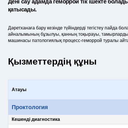
Дені сау адамда геморрой тік ішекте болады.
қатысады.
Дәретханаға бару кезінде түйіндерді тегістеу пайда бо
айналымының бұзылуы, қанның тоқырауы, тамырлардың
машинасы патологиялық процесс-геморрой туралы айта
Қызметтердің құны
Атауы
Проктология
Кешенді диагностика