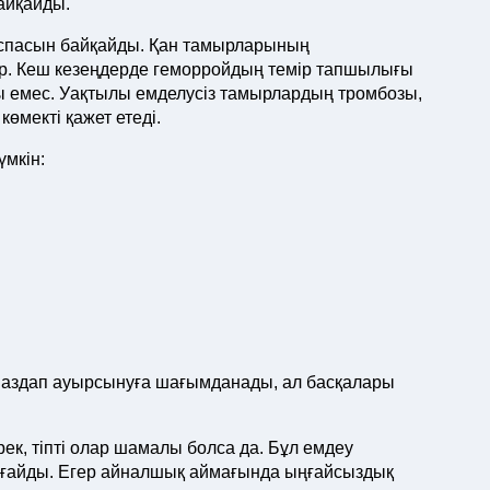
айқайды.
 қоспасын байқайды. Қан тамырларының
р. Кеш кезеңдерде геморройдың темір тапшылығы
ы емес. Уақтылы емделусіз тамырлардың тромбозы,
өмекті қажет етеді.
үмкін:
 аздап ауырсынуға шағымданады, ал басқалары
рек, тіпті олар шамалы болса да. Бұл емдеу
рғайды. Егер айналшық аймағында ыңғайсыздық