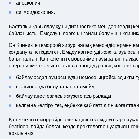
аноскопия;
сигмоидоскопия.
Бастапқы қабылдау құны диагностика мен дәрігердің ке
байланысты. Емделушілерге ыңғайлы болу үшін клиник
Он Клиникте геморрой хирургиялық емес әдістермен ем
қолдануға негізделген. Емдеу қан кетуді жоюға, ауырс
бағытталған. Қан кететін геморроймен ауыратын науқа
операциямен салыстырғанда процедураның көптеген 
байлау аздап ауырсынуды немесе ыңғайсыздықты т
стационарда болу талап етілмейді;
байлау анестезиясыз жүзеге асырылады;
қалпына келтіру тез, еңбекке қабілеттілігін жоғалтпай
Қан кететін геморройды операциясыз емдеуге әр науқас
белгілері пайда болған кезде проктологпен уақтылы к
арылыңыз.