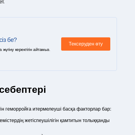
ет.
сіз бе?
Тексеруден өту
үгіну керектігін айтамыз.
себептері
етін геморройға итермелеуші басқа факторлар бар:
жемістердің жетіспеушілігін қамтитын толыққанды