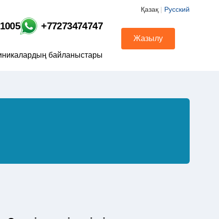
Қазақ
|
Русский
01005
+77273474747
Жазылу
иникалардың байланыстары