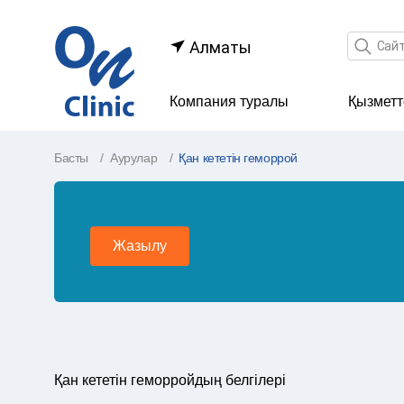
Іздеу өр
Алматы
Компания туралы
Қызметт
Басты
Аурулар
Қан кететін геморрой
Жазылу
Қан кететін геморройдың белгілері