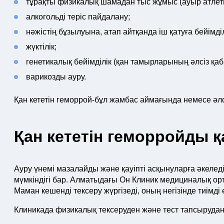
тұрақты физикалық шамадан тыс жұмыс (ауыр атлети
алкогольді теріс пайдалану;
нәжістің бұзылуына, атап айтқанда іш қатуға бейімділ
жүктілік;
генетикалық бейімділік (қан тамырларының әлсіз қа
варикозды ауру.
Қан кететін геморрой-бұл жамбас аймағында немесе әлс
Қан кететін геморройды 
Ауру үнемі мазалайды және қауіпті асқынуларға әкеледі
мүмкіндігі бар. Алматыдағы Он Клиник медициналық орта
Маман кешенді тексеру жүргізеді, оның негізінде тиімд
Клиникада физикалық тексеруден және тест тапсырудан