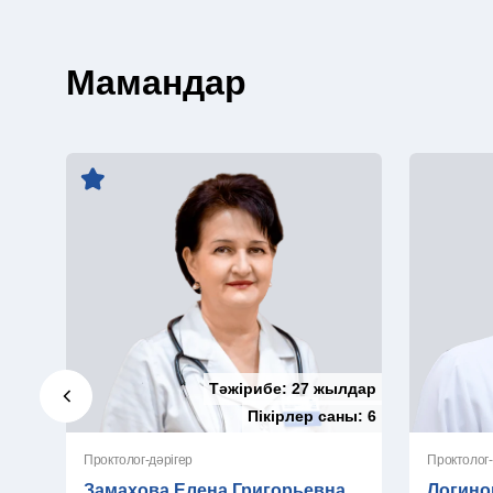
Мамандар
Тәжірибе:
27 жылдар
Пікірлер саны:
6
Проктолог-дәрігер
Замахова Елена Григорьевна
Логино