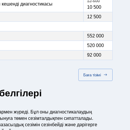
12 500
ы кешенді диагностикасы
10 500
12 500
552 000
520 000
92 000
Баға тізімі
белгілері
дармен жүреді. Бұл оны диагностикалаудың
рсынуға төмен сезімталдықпен сипатталады.
засыздық сезімін сезінбейді және дәрігерге