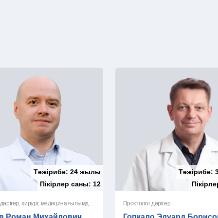
Тәжірибе:
24 жылы
Тәжірибе:
Пікірлер саны:
12
Пікірл
Проктолог-дәрігер, хирург, медицина ғылымдарының магистрі
Проктолог дәрігер
в Роман Михайлович
Гопкало Эдуард Борисо