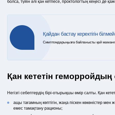
болса, түйін әлі қан кетпесе, проктологтың кеңесі де қаж
Қайдан бастау керектігін білмей
Симптомдарыңызға байланысты қай маманға ж
Қан кететін геморройдың 
Негізгі себептердің бірі-отырықшы өмір салты. Қан кет
ащы тағамның көптігін, жаңа піскен көкөністер мен 
емес тамақтану рационы;