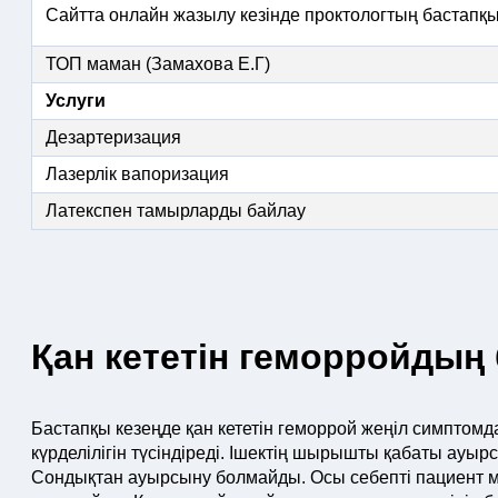
Сайтта онлайн жазылу кезінде проктологтың бастапқ
ТОП маман (Замахова Е.Г)
Услуги
Дезартеризация
Лазерлік вапоризация
Латекспен тамырларды байлау
Қан кететін геморройдың 
Бастапқы кезеңде қан кететін геморрой жеңіл симптом
күрделілігін түсіндіреді. Ішектің шырышты қабаты ауы
Сондықтан ауырсыну болмайды. Осы себепті пациент ма