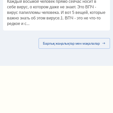
Каждый восьмой человек прямо сейчас носит в
себе вирус, о котором даже не знает. Это ВПЧ -
вирус папилломы человека. И вот 5 вещей, которые
важно знать об этом вирусе.1. ВПЧ - это не что-то
редкое и с...
Барлық жаңалықтар мен мақалалар
Маршрут картасы