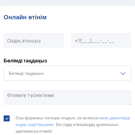
Онлайн өтінім
Бөлімді таңдаңыз
Бөлімді таңдаңыз
Осы форманы толтыра отырып, сіз келісесіз
жеке деректерді
өңдеу шарттарымен
. Біз сіздің өтінішіңіздің құпиялығын
қамтамасыз етеміз!