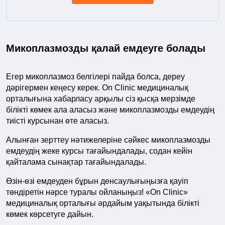
Микоплазмозды қалай емдеуге болады
Егер микоплазмоз белгілері пайда болса, дереу
дәрігермен кеңесу керек. On Clinic медициналық
орталығына хабарласу арқылы сіз қысқа мерзімде
білікті көмек ала аласыз және микоплазмозды емдеудің
тиісті курсынан өте аласыз.
Алынған зерттеу нәтижелеріне сәйкес микоплазмозды
емдеудің жеке курсы тағайындалады, содан кейін
қайталама сынақтар тағайындалады.
Өзін-өзі емдеуден бұрын денсаулығыңызға қауіп
төндіретін нәрсе туралы ойланыңыз! «On Clinic»
медициналық орталығы әрдайым уақытында білікті
көмек көрсетуге дайын.