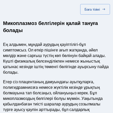
Баға тізімі
Микоплазмоз белгілерін қалай тануға
болады
Ең алдымен, мұндай аурудың қауіптілігі-бұл
симптомсыз. Ол өткір пішінге ағып жатқанда, әйел
мөлдір және сарғыш түстің көп бөлінуін байқай алады.
Күшті физикалық белсенділікпен немесе жыныстық
қатынас кезінде іштің төменгі бөлігінде ауырсыну пайда
болады.
Егер сіз плацентаның дамуындағы ауытқуларға,
полигидрамниозға немесе жүктілік кезінде ұрықтың
болмауына тап болсаңыз, ойлануыңыз керек. Бұл
микоплазмоздың белгілері болуы мүмкін. Уақытында
қабылданбаған тиісті шаралар аурудың созылмалы
түрге ауысу қаупін арттырады, бұл салдарлық