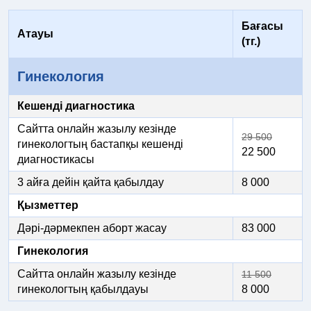
Бағасы
Атауы
(тг.)
Гинекология
Кешенді диагностика
Сайтта онлайн жазылу кезінде
29 500
гинекологтың бастапқы кешенді
22 500
диагностикасы
3 айға дейін қайта қабылдау
8 000
Қызметтер
Дәрі-дәрмекпен аборт жасау
83 000
Гинекология
Сайтта онлайн жазылу кезінде
11 500
гинекологтың қабылдауы
8 000