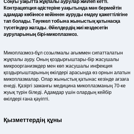
Соңғы уақытта жұқпалы аурулар жиілеп кетті.
Контрацепция әдістеріне уақытында мән бермейтін
адамдар көбінесе кейіннен ауруды емдеу қажеттілігіне
тап болады. Тәуекел тобына жыныстық қатынасқа
түсетіндер жатады. Әйелдердің жиі кездесетін
ауруларының бірі-микоплазмоз.
Микоплазмоз-бұл созылмалы ағыммен сипатталатын
жұқпалы ауру. Оның қоздырғыштары-бір жасушалы
микроорганизмдер мен көп жасушалы инфекция
қоздырғыштарының өкілдері арасында өз орнын алатын
микоплазмалар. Олар жыныстық қатынас кезінде ағзаға
енеді. Қазіргі заманғы медицина микоплазманың 70-ке
жуық түрін біледі. Адамдар үшін олардың кейбір
өкілдері ғана қауіпті.
Қызметтердің құны