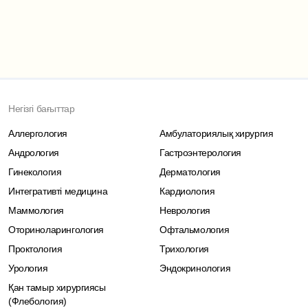
Негізгі бағыттар
Аллергология
Амбулаториялық хирургия
Андрология
Гастроэнтерология
Гинекология
Дерматология
Интегративті медицина
Кардиология
Маммология
Неврология
Оториноларингология
Офтальмология
Проктология
Трихология
Урология
Эндокринология
Қан тамыр хирургиясы
(Флебология)