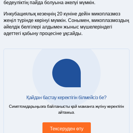
бедеуліктің пайда болуына әкелуі мүмкін.
Инкубациялық кезеңнің 20 күніне дейін микоплазмоз
жеңіл түрінде көрінуі мүмкін. Сонымен, микоплазмоздың
әйелдік белгілері алдымен жыныс мүшелеріндегі
әдеттегі қабыну процесіне ұқсайды.
Қайдан бастау керектігін білмейсіз бе?
Симптомдарыңызға байланысты қай маманға жүгіну керектігін
айтамыз.
Тексеруден өту