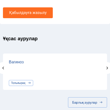
Қабылдауға жазылу
Ұқсас аурулар
Вагиноз
Толығырақ
Барлық аурулар