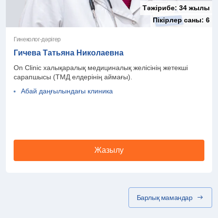
Тәжірибе:
34 жылы
Пікірлер саны:
6
Гинеколог-дәрігер
Гичева Татьяна Николаевна
On Clinic халықаралық медициналық желісінің жетекші
сарапшысы (ТМД елдерінің аймағы).
Абай даңғылындағы клиника
Жазылу
Барлық мамандар