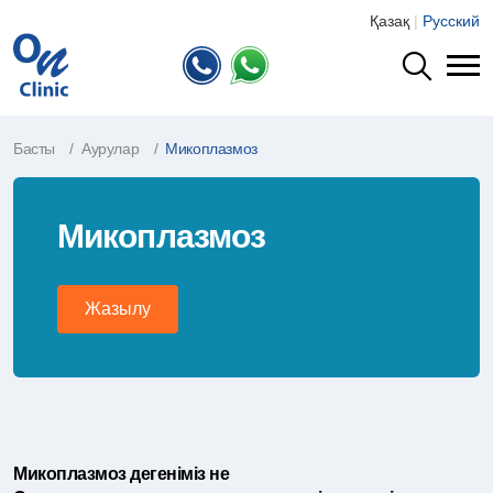
Қазақ
|
Русский
Басты
Аурулар
Микоплазмоз
Микоплазмоз
Жазылу
Микоплазмоз дегеніміз не