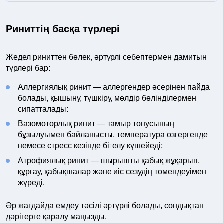
Риниттің басқа түрлері
Жедел риниттен бөлек, әртүрлі себептермен дамитын
түрлері бар:
Аллергиялық ринит — аллергендер әсерінен пайда
болады, қышыну, түшкіру, мөлдір бөлінділермен
сипатталады;
Вазомоторлық ринит — тамыр тонусының
бұзылуымен байланысты, температура өзгергенде
немесе стресс кезінде бітелу күшейеді;
Атрофиялық ринит — шырышты қабық жұқарып,
құрғау, қабықшалар және иіс сезудің төмендеуімен
жүреді.
Әр жағдайда емдеу тәсілі әртүрлі болады, сондықтан
дәрігерге қаралу маңызды.