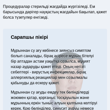
Процедуралар стерильді жағдайда жүргізіледі. Ем
барысында дәрігер науқастың жағдайын бақылап, қажет
болса түзетулер енгізеді.
Сарапшы пікірі
Мұрыннан су ағу көбінесе зиянсыз симптом
болып саналады, бірақ әсіресе мұрын бітелуі
бір аптадан астам уақытқа созылса, мұқият
назар аударуды қажет етеді. Оның негізгі
себептері - вирустық инфекциялар, бірақ
аллергиялық реакциялар мен созылмалы
қабынуды да ескеру қажет.
Мұрыннан су ағуды емдеу тек бөлінділерді
жоюмен қатар, қорғаныс тосқауылын және
мұрынның еркін тыныс алуын қалпына келтіруі
керек. Қою бөлінділер, синусит ауруы немесе