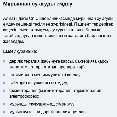
Мұрыннан су ағуды емдеу
Алматыдағы On Clinic клиникасында мұрыннан су ағуды
емдеу кешенді тәсілмен жүргізіледі. Пациент тек дәрігер
кеңесін емес, толық емдеу курсын алады. Барлық
тағайындаулар жеке клиникалық жағдайға байланысты
жасалады.
Емдеу құрамына:
дәрілік терапия (қабынуға қарсы, бактерияға қарсы
және тамыр тарылтатын препараттар);
витаминдер мен иммунитетті қолдау;
гайморитті пункциясыз емдеу;
физиотерапия (магнитотерапия, термотерапия,
электрофорез);
мұрынды «кукушка» әдісімен жуу;
мұрын қуысына дәрілік аппликациялар.