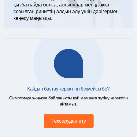
қызба пайда болса, асқынулар мен ұзаққа
созылған риниттің алдын алу үшін дәрігермен
кеңесу маңызды.
Қайдан бастау керектігін білмейсіз бе?
Симптомдарыңызға байланысты қай маманға жүгіну керектігін
айтамыз.
Тексеруден өту