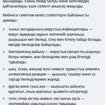
қиындайды. Емнің тиімді болуы және белгілердің
қайталанбауы үшін себепті анықтау маңызды.
Көбінесе симптом келесі себептерге байланысты
дамиды:
тыныс жолдарының вирустық инфекциялары —
вирус жұққанда мұрын эпителийі қорғаныш
шырышын көп бөледі, ісіну мен бітелу пайда болады,
мөлдір бөлінділер байқалады;
бактериялық қабыну — вирустық процестің асқынуы
болуы мүмкін, қою бөлінділер мен ұзақ бітелуді
тудырады;
шаң, тозаң, жануар жүні немесе тұрмыстық химияға
аллергиялық реакция — қышыну, түшкіру және су
тәрізді бөлінділермен жүреді;
құрғақ және суық ауа — шырышты қабықты
құрғатып, оның қорғаныс қызметін әлсіретеді;
түтін, өткір иістер немесе ластанған орта —
эпителийдің уақытша ісінуін тудырады;