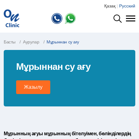
Қазақ
|
Русский
Басты
Аурулар
Мұрыннан су ағу
Мұрыннан су ағу
Жазылу
Мұрынның ағуы мұрынның бітелуімен, бөлінділердің