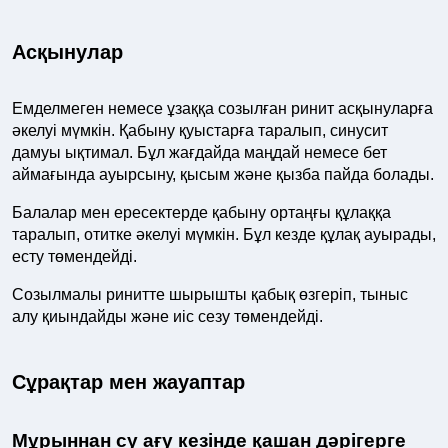
Асқынулар
Емделмеген немесе ұзаққа созылған ринит асқынуларға
әкелуі мүмкін. Қабыну қуыстарға таралып, синусит
дамуы ықтимал. Бұл жағдайда маңдай немесе бет
аймағында ауырсыну, қысым және қызба пайда болады.
Балалар мен ересектерде қабыну ортаңғы құлаққа
таралып, отитке әкелуі мүмкін. Бұл кезде құлақ ауырады,
есту төмендейді.
Созылмалы ринитте шырышты қабық өзгеріп, тыныс
алу қиындайды және иіс сезу төмендейді.
Сұрақтар мен жауаптар
Мұрыннан су ағу кезінде қашан дәрігерге