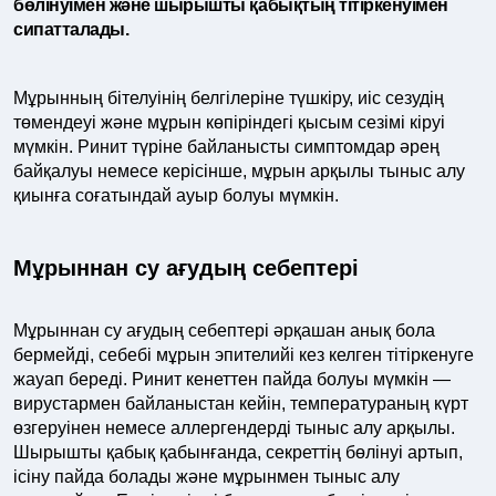
бөлінуімен және шырышты қабықтың тітіркенуімен
сипатталады.
Мұрынның бітелуінің белгілеріне түшкіру, иіс сезудің
төмендеуі және мұрын көпіріндегі қысым сезімі кіруі
мүмкін. Ринит түріне байланысты симптомдар әрең
байқалуы немесе керісінше, мұрын арқылы тыныс алу
қиынға соғатындай ауыр болуы мүмкін.
Мұрыннан су ағудың себептері
Мұрыннан су ағудың себептері әрқашан анық бола
бермейді, себебі мұрын эпителийі кез келген тітіркенуге
жауап береді. Ринит кенеттен пайда болуы мүмкін —
вирустармен байланыстан кейін, температураның күрт
өзгеруінен немесе аллергендерді тыныс алу арқылы.
Шырышты қабық қабынғанда, секреттің бөлінуі артып,
ісіну пайда болады және мұрынмен тыныс алу