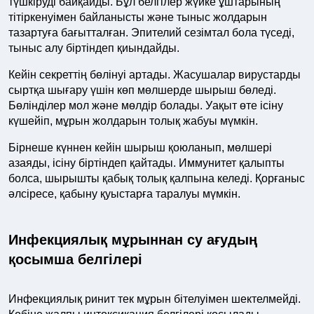
түшкіруді байқайды. Бұл белгілер жүйке ұштарының
тітіркенуімен байланысты және тыныс жолдарын
тазартуға бағытталған. Эпителий сезімтал бола түседі,
тыныс алу біртіндеп қиындайды.
Кейін секреттің бөлінуі артады. Жасушалар вирустарды
сыртқа шығару үшін көп мөлшерде шырыш бөледі.
Бөлінділер мол және мөлдір болады. Уақыт өте ісіну
күшейіп, мұрын жолдарын толық жабуы мүмкін.
Бірнеше күннен кейін шырыш қоюланып, мөлшері
азаяды, ісіну біртіндеп қайтады. Иммунитет қалыпты
болса, шырышты қабық толық қалпына келеді. Қорғаныс
әлсіресе, қабыну қуыстарға таралуы мүмкін.
Инфекциялық мұрыннан су ағудың
қосымша белгілері
Инфекциялық ринит тек мұрын бітелуімен шектелмейді.