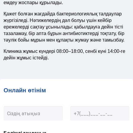
емдеу жоспары құрылады.
Қажет болған жағдайда бактериологиялық талдаулар
жүргізіледі. Нәтижелердің дәл болуы үшін кейбір
ережелерді сақтау ұсынылады: қабылдауға дейін тісті
тазаламау, бір апта бұрын антибиотиктерді тоқтату, бір
тәулік бойы мұрын мен құлақты жумау және тамызбау.
Клиника жұмыс күндері 08:00–18:00, сенбі күні 14:00-ге
дейін жұмыс істейді.
Онлайн өтінім