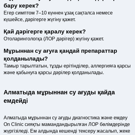
бару керек?
Егер симптом 7–10 күннен ұзақ сақталса немесе
күшейсе, дәрігерге жүгіну қажет.
Қай дәрігерге қаралу керек?
Отоларингологқа (ЛОР дәрігер) жүгіну қажет.
Мұрыннан су ағуға қандай препараттар
қолданылады?
Тамыр тарылтатын, тұзды ерітінділер, аллергияға қарсы
және қабынуға қарсы дәрілер қолданылады.
Алматыда мұрыннан су ағуды қайда
емдейді
Алматыда мұрыннан су ағуды диагностика және емдеу
On Clinic сияқты мамандандырылған ЛОР бөлімдерінде
жүргізіледі. Ем алдында кешенді тексеру жасалып, жеке