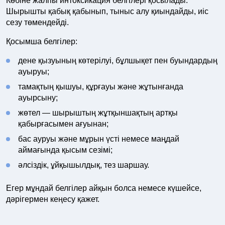
Көбіне жалпы интоксикация белгілері қосылады.
Шырышты қабық қабынып, тыныс алу қиындайды, иіс
сезу төмендейді.
Қосымша белгілер:
дене қызуының көтерілуі, бұлшықет пен буындардың
ауыруы;
тамақтың қышуы, құрғауы және жұтынғанда
ауырсыну;
жөтел — шырыштың жұтқыншақтың артқы
қабырғасымен ағуынан;
бас ауруы және мұрын үсті немесе маңдай
аймағында қысым сезімі;
әлсіздік, ұйқышылдық, тез шаршау.
Егер мұндай белгілер айқын болса немесе күшейсе,
дәрігермен кеңесу қажет.