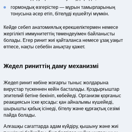
гормондық өзгерістер — мұрын тамырларының
тонусына әсер етіп, бітелуді күшейтуі мүмкін.
Кейде себеп анатомиялық ерекшеліктермен немесе
жергілікті иммунитеттің төмендеуімен байланысты
болады. Егер ринит жиі қайталанса немесе ұзақ уақыт
өтпесе, нақты себебін анықтау қажет.
Жедел риниттің даму механизмі
Жедел ринит көбіне жоғарғы тыныс жолдарына
вирустар түскеннен кейін басталады. Қоздырғыштар
эпителий бетіне бекініп, көбейеді. Организм қорғаныс
реакциясын іске қосады: қан айналымы күшейеді,
шырышты қабық ісінеді, бітелу және құрғақтық сезімі
пайда болады.
Алғашқы сағаттарда адам күйдіру, қышыну және жиі