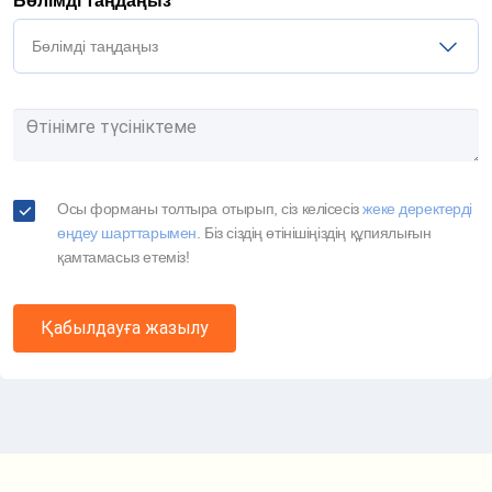
Бөлімді таңдаңыз
Бөлімді таңдаңыз
Осы форманы толтыра отырып, сіз келісесіз
жеке деректерді
өңдеу шарттарымен
. Біз сіздің өтінішіңіздің құпиялығын
қамтамасыз етеміз!
Қабылдауға жазылу
Маршрут картасы