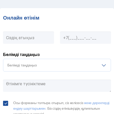
Онлайн өтінім
Бөлімді таңдаңыз
Бөлімді таңдаңыз
Осы форманы толтыра отырып, сіз келісесіз
жеке деректерді
өңдеу шарттарымен
. Біз сіздің өтінішіңіздің құпиялығын