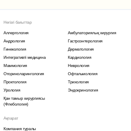
Негізгі бағыттар
Аллергология
Амбулаториялық хирургия
Андрология
Гастроэнтерология
Гинекология
Дерматология
Интегративті медицина
Кардиология
Маммология
Неврология
Оториноларингология
Офтальмология
Проктология
Трихология
Урология
Эндокринология
Қан тамыр хирургиясы
(Флебология)
Ақпарат
Компания туралы