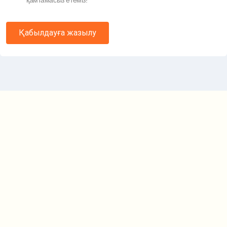
қамтамасыз етеміз!
Қабылдауға жазылу
Маршрут картасы