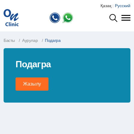
Қазақ
|
Русский
Басты
Аурулар
Подагра
Подагра
Жазылу