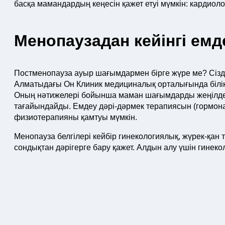
басқа мамандардың кеңесін қажет етуі мүмкін: кардиолог
Менопаузадан кейінгі емд
Постменопауза ауыр шағымдармен бірге жүре ме? Сіздің
Алматыдағы Он Клиник медициналық орталығында білікті
Оның нәтижелері бойынша маман шағымдарды жеңілдет
тағайындайды. Емдеу дәрі-дәрмек терапиясын (гормон
физиотерапияны қамтуы мүмкін.
Менопауза белгілері кейбір гинекологиялық, жүрек-қан
сондықтан дәрігерге бару қажет. Алдын алу үшін гинеко