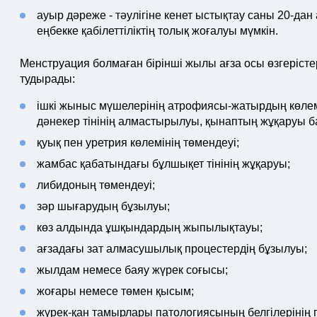
ауыр дәреже - тәулігіне кенет ыстықтау саны 20-д
еңбекке қабілеттіліктің толық жоғалуы мүмкін.
Менструация болмаған бірінші жылы ағза осы өзгерістер
тудырады:
ішкі жыныс мүшелерінің атрофиясы-жатырдың көлемі
дәнекер тінінің алмастырылуы, қынаптың жұқаруы б
қуық пен уретрия көлемінің төмендеуі;
жамбас қабатындағы бұлшықет тінінің жұқаруы;
либидоның төмендеуі;
зәр шығарудың бұзылуы;
көз алдында ұшқындардың жыпылықтауы;
ағзадағы зат алмасушылық процестердің бұзылуы;
жылдам немесе баяу жүрек соғысы;
жоғары немесе төмен қысым;
жүрек-қан тамырлары патологиясының белгілерінің 