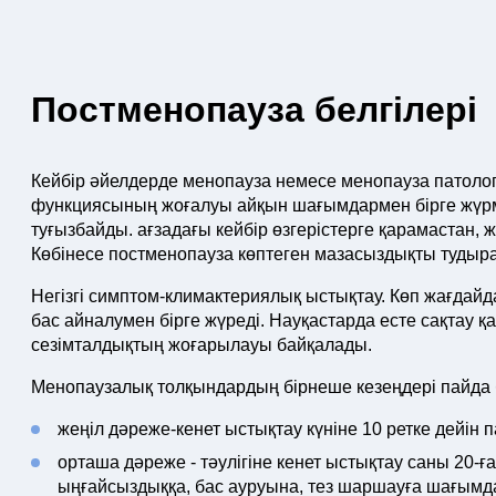
Постменопауза белгілері
Кейбір әйелдерде менопауза немесе менопауза патол
функциясының жоғалуы айқын шағымдармен бірге жүрм
туғызбайды. ағзадағы кейбір өзгерістерге қарамастан, 
Көбінесе постменопауза көптеген мазасыздықты тудыра
Негізгі симптом-климактериялық ыстықтау. Көп жағдайд
бас айналумен бірге жүреді. Науқастарда есте сақтау қаб
сезімталдықтың жоғарылауы байқалады.
Менопаузалық толқындардың бірнеше кезеңдері пайда б
жеңіл дәреже-кенет ыстықтау күніне 10 ретке дейі
орташа дәреже - тәулігіне кенет ыстықтау саны 20-
ыңғайсыздыққа, бас ауруына, тез шаршауға шағымд