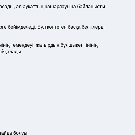
ан асады, әл-ауқаттың нашарлауына байланысты
ге бейімделеді. Бұл көптеген басқа белгілерді
нің төмендеуі, жатырдың бұлшықет тінінің
айқалады;
пайда болуы;