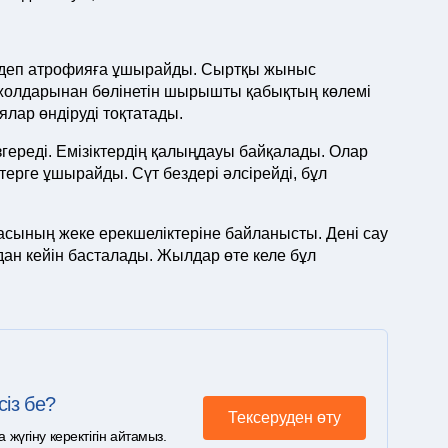
індеп атрофияға ұшырайды. Сыртқы жыныс
 жолдарынан бөлінетін шырышты қабықтың көлемі
лар өндіруді тоқтатады.
згереді. Емізіктердің қалыңдауы байқалады. Олар
терге ұшырайды. Сүт бездері әлсірейді, бұл
асының жеке ерекшеліктеріне байланысты. Дені сау
лдан кейін басталады. Жылдар өте келе бұл
сіз бе?
Тексеруден өту
үгіну керектігін айтамыз.