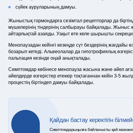
сүйек ауруларының дамуы.
Жыныстық гормондарға сезімтал рецепторлар да бірт
мүшелерінің тіндерінің салбырауы байқалады. Жыныс
айтарлықтай азаяды. Уақыт өте келе шырышты секреция
Менопаузадан кейінгі кезеңде сүт бездерінің жағдайы ө
бозарып кетеді. Альвеолалар да гипотрофиялық өзгеріс
пальпация кезінде оңай анықталады.
Симптомдар көбінесе менопауза жасына және әйел ағз
әйелдерде өзгерістер етеккір тоқтағаннан кейін 3-5 жы
процестің біртіндеп дамуы байқалады.
Қайдан бастау керектігін білмей
Симптомдарыңызға байланысты қай маманға ж