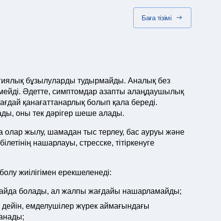
Баға тізімі
огиялық бұзылуларды тудырмайды. Аналық без
ейді. Әдетте, симптомдар азапты алаңдаушылық
жағдай қанағаттанарлық болып қала береді.
ды, оны тек дәрігер шеше алады.
а олар жылу, шамадан тыс терлеу, бас ауруы және
ілетінің нашарлауы, стресске, тітіркенуге
олу жиілігімен ерекшеленеді:
н пайда болады, ал жалпы жағдайы нашарламайды;
ға дейін, емделушілер жүрек аймағындағы
анады;