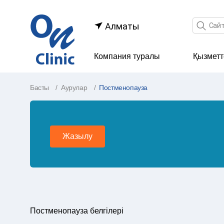
Іздеу өр
Алматы
Компания туралы
Қызметт
Басты
Аурулар
Постменопауза
Жазылу
Постменопауза белгілері