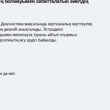
дің болмауымен сипатталатын әйелдің
. Диагностика мақсатында зертханалық зерттеулер
ың деңгейі анықталады. Эстрадиол
уымен менопауза туралы айтып отырмыз.
еткіштің өсу үрдісі байқалды.
н да көп.