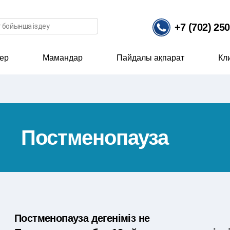
ісі
+7 (702) 25
ер
Мамандар
Пайдалы ақпарат
Кл
Постменопауза
Постменопауза дегеніміз не