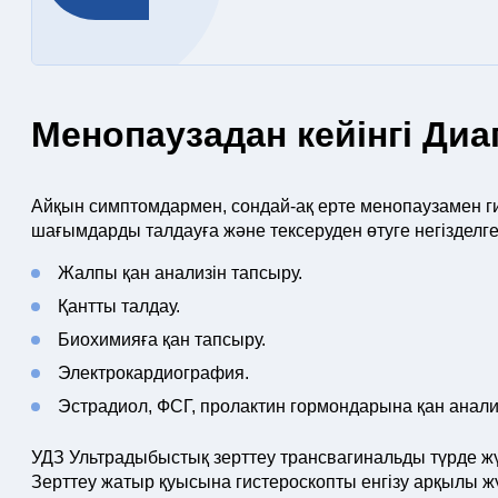
Менопаузадан кейінгі Диа
Айқын симптомдармен, сондай-ақ ерте менопаузамен ги
шағымдарды талдауға және тексеруден өтуге негізделге
Жалпы қан анализін тапсыру.
Қантты талдау.
Биохимияға қан тапсыру.
Электрокардиография.
Эстрадиол, ФСГ, пролактин гормондарына қан анали
УДЗ Ультрадыбыстық зерттеу трансвагинальды түрде жүрг
Зерттеу жатыр қуысына гистероскопты енгізу арқылы ж