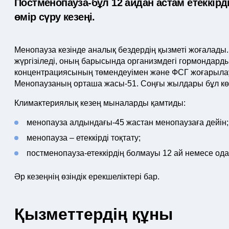
Постменопауза-бұл 12 айдан астам етеккір
өмір сүру кезеңі.
Менопауза кезінде аналық бездердің қызметі жоғалады
жүргізіледі, оның барысында организмдегі гормондард
концентрациясының төмендеуімен және ФСГ жоғарыла
Менопаузаның орташа жасы-51. Соңғы жылдары бұл көрс
Климактериялық кезең мыналарды қамтиды:
менопауза алдындағы-45 жастан менопаузаға дейін;
менопауза – етеккірді тоқтату;
постменопауза-етеккірдің болмауы 12 ай немесе ода
Әр кезеңнің өзіндік ерекшеліктері бар.
Қызметтердің құны