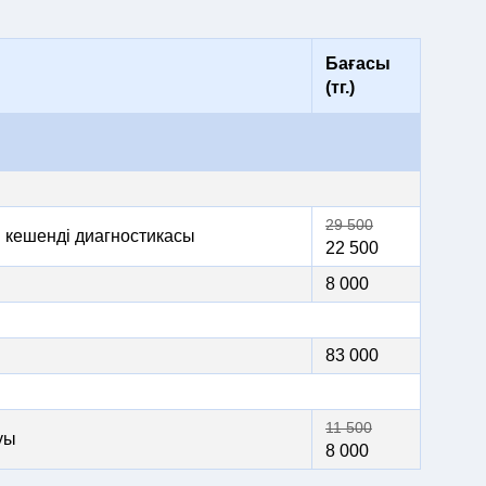
Бағасы
(тг.)
29 500
ы кешенді диагностикасы
22 500
8 000
83 000
11 500
уы
8 000