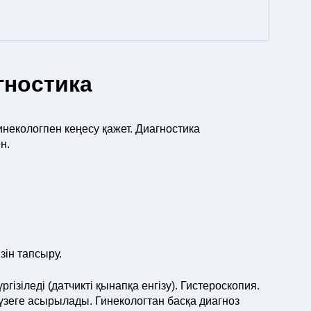
гностика
некологпен кеңесу қажет. Диагностика
н.
зін тапсыру.
ізіледі (датчикті қынапқа енгізу). Гистероскопия.
үзеге асырылады. Гинекологтан басқа диагноз