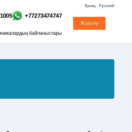
Қазақ
|
Русский
01005
+77273474747
Жазылу
иникалардың байланыстары