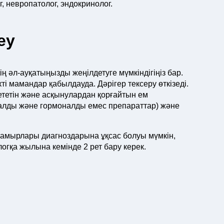
, невропатолог, эндокринолог.
еу
 әл-ауқатыңызды жеңілдетуге мүмкіндігіңіз бар.
 мамандар қабылдауда. Дәрігер тексеру өткізеді.
етін және асқынулардан қорғайтын ем
алды және гормоналды емес препараттар) және
 тамырлары диагноздарына ұқсас болуы мүмкін,
логқа жылына кемінде 2 рет бару керек.