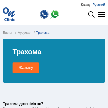
Қазақ
|
Русский
Басты
Аурулар
Трахома
Трахома
Жазылу
Трахома дегеніміз не?