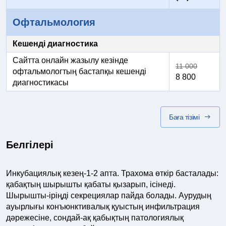
Офтальмология
Кешенді диагностика
Сайтта онлайн жазылу кезінде
11 000
офтальмологтың бастапқы кешенді
8 800
диагностикасы
Баға тізімі
Белгілері
Инкубациялық кезең-1-2 апта. Трахома өткір басталады:
қабақтың шырышты қабаты қызарып, ісінеді.
Шырышты-іріңді секрециялар пайда болады. Аурудың
ауырлығы конъюнктивалық қуыстың инфильтрация
дәрежесіне, сондай-ақ қабықтың патологиялық