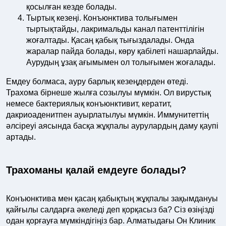
қосылған кезде болады.
Тыртық кезеңі. Конъюнктива толығымен
тыртықтайды, лакримальды канал патенттілігін
жоғалтады. Қасаң қабық тығыздалады. Онда
жаралар пайда болады, көру қабілеті нашарлайды.
Аурудың ұзақ ағымымен ол толығымен жоғалады.
Емдеу болмаса, ауру барлық кезеңдерден өтеді.
Трахома бірнеше жылға созылуы мүмкін. Ол вирустық
немесе бактериялық конъюнктивит, кератит,
дакриоаденитпен ауырлатылуы мүмкін. Иммунитеттің
әлсіреуі аясында басқа жұқпалы аурулардың даму қаупі
артады.
Трахоманы қалай емдеуге болады?
Конъюнктива мен қасаң қабықтың жұқпалы зақымдануы
қайғылы салдарға әкеледі деп қорқасыз ба? Сіз өзіңізді
одан қорғауға мүмкіндігіңіз бар. Алматыдағы Он Клиник