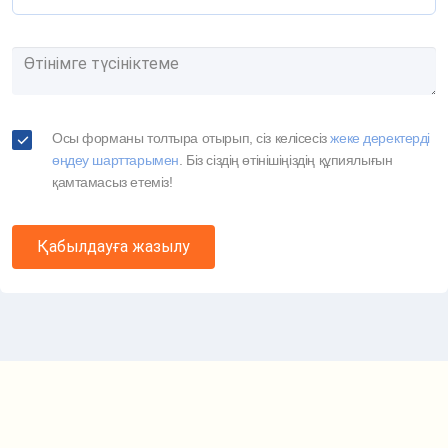
Осы форманы толтыра отырып, сіз келісесіз
жеке деректерді
өңдеу шарттарымен
. Біз сіздің өтінішіңіздің құпиялығын
қамтамасыз етеміз!
Қабылдауға жазылу
Маршрут картасы