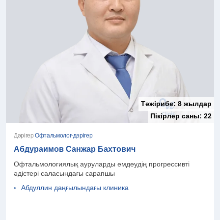
Тәжірибе:
8 жылдар
Пікірлер саны:
22
Дәрігер
Офтальмолог-дәрігер
Абдураимов Санжар Бахтович
Офтальмологиялық ауруларды емдеудің прогрессивті
әдістері саласындағы сарапшы
Абдуллин даңғылындағы клиника