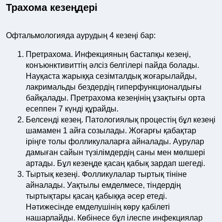
Трахома кезеңдері
Офтальмологияда аурудың 4 кезеңі бар:
Претрахома. Инфекцияның бастапқы кезеңі,
конъюнктивиттің әлсіз белгілері пайда болады.
Науқаста жарыққа сезімталдық жоғарылайды,
лакримальды бездердің гиперфункционалдығы
байқалады. Претрахома кезеңінің ұзақтығы орта
есеппен 7 күнді құрайды.
Белсенді кезең. Патологиялық процестің бұл кезеңі
шамамен 1 айға созылады. Жоғарғы қабақтар
іріңге толы фолликулаларға айналады. Аурулар
дамыған сайын түзілімдердің саны мен мөлшері
артады. Бұл кезеңде қасаң қабық зардап шегеді.
Тыртық кезеңі. Фолликулалар тыртық тініне
айналады. Уақтылы емделмесе, тіндердің
тыртықтары қасаң қабыққа әсер етеді.
Нәтижесінде емделушінің көру қабілеті
нашарлайды. Көбінесе бұл ілеспе инфекциялар