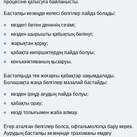
процесіне қатысуға байланысты.
Бастапқы кезеңде келесі белгілер пайда болады:
көздегі бөтен дененің сезімі;
көзден шырышты қабықтың бөлінуі;
жарықтан қорқу;
қабақта көпіршіктердің пайда болуы;
конъюнктиваның қызаруы.
Бастапқыда тек жоғарғы қабақтар зақымдалады.
Болашақта жаңа белгілер мазалай бастайды:
көзден іріңді ағудың пайда болуы;
қабақты орау;
көзді толығымен жаба алмау.
Егер аталған белгілер болса, офтальмологқа бару керек.
Аурудың бастапқы кезеңінде трахоманы емдеу