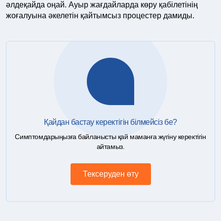
әлдеқайда оңай. Ауыр жағдайларда көру қабілетінің
жоғалуына әкелетін қайтымсыз процестер дамиды.
Қайдан бастау керектігін білмейсіз бе?
Симптомдарыңызға байланысты қай маманға жүгіну керектігін
айтамыз.
Тексеруден өту