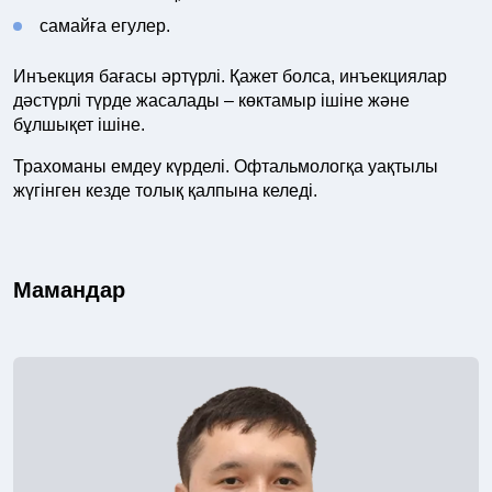
самайға егулер.
Инъекция бағасы әртүрлі. Қажет болса, инъекциялар
дәстүрлі түрде жасалады – көктамыр ішіне және
бұлшықет ішіне.
Трахоманы емдеу күрделі. Офтальмологқа уақтылы
жүгінген кезде толық қалпына келеді.
Мамандар