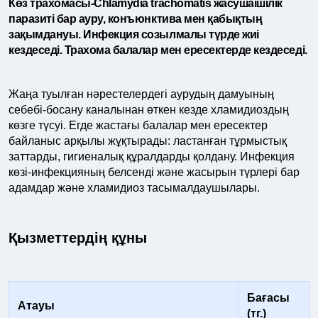
Көз трахомасы-Chlamydia trachomatis жасушаішілік
паразиті бар ауру, конъюнктива мен қабықтың
зақымдануы. Инфекция созылмалы түрде жиі
кездеседі. Трахома балалар мен ересектерде кездеседі.
Жаңа туылған нәрестелердегі аурудың дамуының
себебі-босану каналынан өткен кезде хламидиоздың
көзге түсуі. Егде жастағы балалар мен ересектер
байланыс арқылы жұқтырады: ластанған тұрмыстық
заттарды, гигиеналық құралдарды қолдану. Инфекция
көзі-инфекцияның белсенді және жасырын түрлері бар
адамдар және хламидиоз тасымалдаушылары.
Қызметтердің құны
Бағасы
Атауы
(тг.)