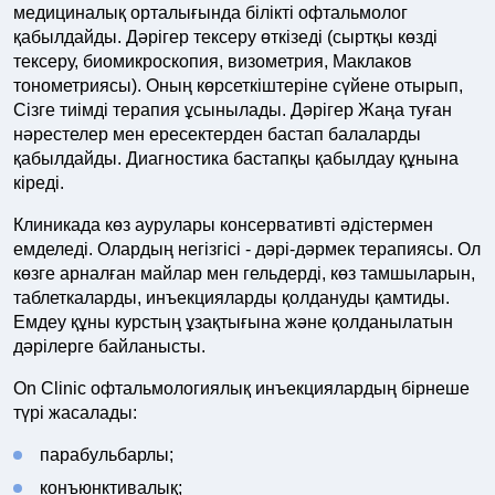
медициналық орталығында білікті офтальмолог
қабылдайды. Дәрігер тексеру өткізеді (сыртқы көзді
тексеру, биомикроскопия, визометрия, Маклаков
тонометриясы). Оның көрсеткіштеріне сүйене отырып,
Сізге тиімді терапия ұсынылады. Дәрігер Жаңа туған
нәрестелер мен ересектерден бастап балаларды
қабылдайды. Диагностика бастапқы қабылдау құнына
кіреді.
Клиникада көз аурулары консервативті әдістермен
емделеді. Олардың негізгісі - дәрі-дәрмек терапиясы. Ол
көзге арналған майлар мен гельдерді, көз тамшыларын,
таблеткаларды, инъекцияларды қолдануды қамтиды.
Емдеу құны курстың ұзақтығына және қолданылатын
дәрілерге байланысты.
On Clinic офтальмологиялық инъекциялардың бірнеше
түрі жасалады:
парабульбарлы;
конъюнктивалық;