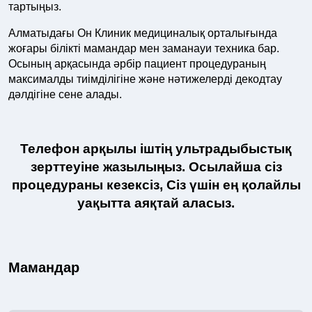
тартыңыз.
Алматыдағы Он Клиник медициналық орталығында
жоғары білікті мамандар мен заманауи техника бар.
Осының арқасында әрбір пациент процедураның
максималды тиімділігіне және нәтижелерді декодтау
дәлдігіне сене алады.
Телефон арқылы іштің ультрадыбыстық
зерттеуіне жазылыңыз. Осылайша сіз
процедураны кезексіз, Сіз үшін ең қолайлы
уақытта аяқтай аласыз.
Мамандар