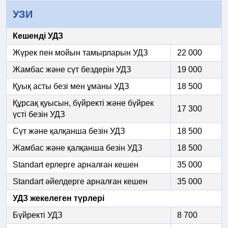
УЗИ
Кешенді УДЗ
Жүрек пен мойын тамырларын УДЗ
22 000
Жамбас және сүт бездерін УДЗ
19 000
Қуық асты безі мен ұманы УДЗ
18 500
Құрсақ қуысын, бүйректі және бүйрек
17 300
үсті безін УДЗ
Сүт және қалқанша безін УДЗ
18 500
Жамбас және қалқанша безін УДЗ
18 500
Standart ерлерге арналған кешен
35 000
Standart әйелдерге арналған кешен
35 000
УДЗ жекелеген түрлері
Бүйректі УДЗ
8 700