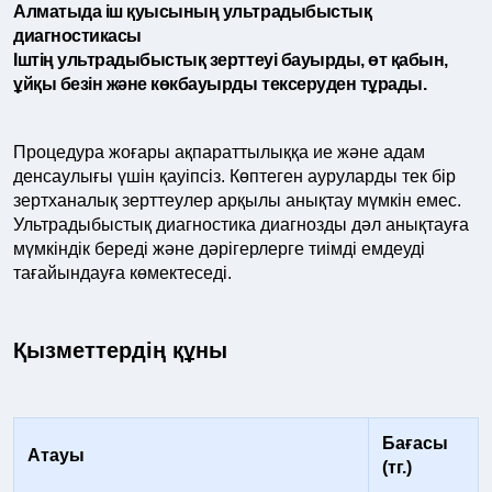
Алматыда іш қуысының ультрадыбыстық
диагностикасы
Іштің ультрадыбыстық зерттеуі бауырды, өт қабын,
ұйқы безін және көкбауырды тексеруден тұрады.
Процедура жоғары ақпараттылыққа ие және адам
денсаулығы үшін қауіпсіз. Көптеген ауруларды тек бір
зертханалық зерттеулер арқылы анықтау мүмкін емес.
Ультрадыбыстық диагностика диагнозды дәл анықтауға
мүмкіндік береді және дәрігерлерге тиімді емдеуді
тағайындауға көмектеседі.
Қызметтердің құны
Бағасы
Атауы
(тг.)