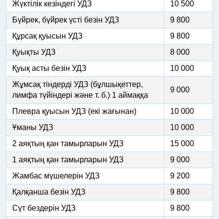
Жүктілік кезіндегі УДЗ
10 500
Бүйрек, бүйрек үсті безін УДЗ
9 800
Құрсақ қуысын УДЗ
9 800
Қуықты УДЗ
8 000
Қуық асты безін УДЗ
10 000
Жұмсақ тіндерді УДЗ (бұлшықеттер,
9 000
лимфа түйіндері және т. б.) 1 аймаққа
Плевра қуысын УДЗ (екі жағынан)
10 000
Ұманы УДЗ
10 000
2 аяқтың қан тамырларын УДЗ
15 000
1 аяқтың қан тамырларын УДЗ
9 000
Жамбас мүшелерін УДЗ
9 200
Қалқанша безін УДЗ
9 800
Сүт бездерін УДЗ
9 800