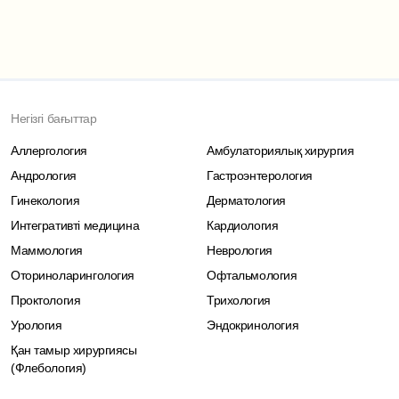
Негізгі бағыттар
Аллергология
Амбулаториялық хирургия
Андрология
Гастроэнтерология
Гинекология
Дерматология
Интегративті медицина
Кардиология
Маммология
Неврология
Оториноларингология
Офтальмология
Проктология
Трихология
Урология
Эндокринология
Қан тамыр хирургиясы
(Флебология)