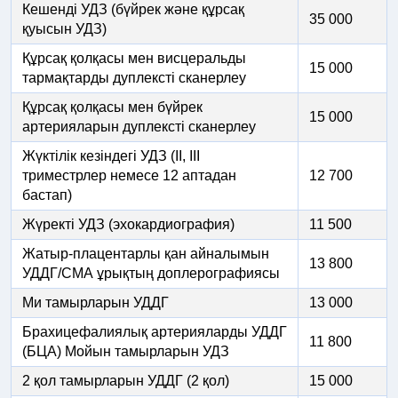
Кешенді УДЗ (бүйрек және құрсақ
35 000
қуысын УДЗ)
Құрсақ қолқасы мен висцеральды
15 000
тармақтарды дуплексті сканерлеу
Құрсақ қолқасы мен бүйрек
15 000
артерияларын дуплексті сканерлеу
Жүктілік кезіндегі УДЗ (II, III
триместрлер немесе 12 аптадан
12 700
бастап)
Жүректі УДЗ (эхокардиография)
11 500
Жатыр-плацентарлы қан айналымын
13 800
УДДГ/СМА ұрықтың доплерографиясы
Ми тамырларын УДДГ
13 000
Брахицефалиялық артерияларды УДДГ
11 800
(БЦА) Мойын тамырларын УДЗ
2 қол тамырларын УДДГ (2 қол)
15 000