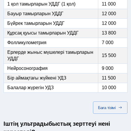
1 қол тамырларын УДДГ (1 қол)
11 000
Бауыр тамырларын УДДГ
12 000
Бүйрек тамырларын УДДГ
12 000
Құрсақ қуысы тамырларын УДДГ
13 800
Фолликулометрия
7 000
Ерлерде жыныс мүшелері тамырларын
15 500
УДДГ
Нейросонография
9 000
Бір аймақтағы жүйкені УДЗ
11 500
Балалар жүрегін УДЗ
10 000
Баға тізімі
Іштің ультрадыбыстық зерттеуі нені