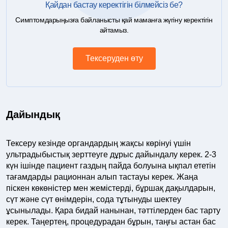
Қайдан бастау керектігін білмейсіз бе?
Симптомдарыңызға байланысты қай маманға жүгіну керектігін
айтамыз.
Тексеруден өту
Дайындық
Тексеру кезінде органдардың жақсы көрінуі үшін
ультрадыбыстық зерттеуге дұрыс дайындалу керек. 2-3
күн ішінде пациент газдың пайда болуына ықпал ететін
тағамдарды рационнан алып тастауы керек. Жаңа
піскен көкөністер мен жемістерді, бұршақ дақылдарын,
сүт және сүт өнімдерін, сода тұтынуды шектеу
ұсынылады. Қара бидай нанынан, тәттілерден бас тарту
керек. Таңертең, процедурадан бұрын, таңғы астан бас