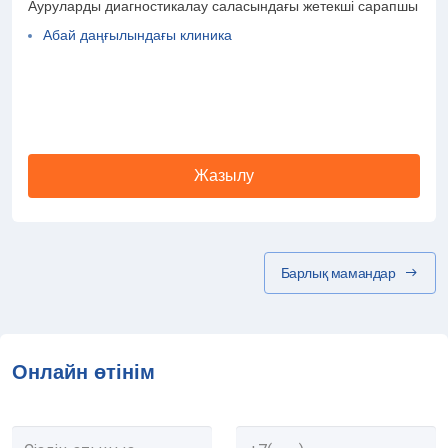
Ауруларды диагностикалау саласындағы жетекші сарапшы
Абай даңғылындағы клиника
Жазылу
Барлық мамандар
Онлайн өтінім