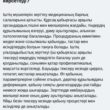
көрсетеді?
Іштің мүшелерін зерттеу медицинаның барлық
салаларына қатысты. Құрсақ қабырғасы арқылы
органдардың пішіні мен мөлшерінің жағдайы, тіндердің
құрылымының өзгеруі, даму ауытқулары, алынған
патологиялар бағаланады. Процедураның көмегімен
жедел және созылмалы қабынуды, тастар мен
өсінділердің болуын тануға болады. Іштің
ультрадыбыстық зерттеуі (іш қабырғасы арқылы
тексеру) емдеудің тиімділігін бағалау үшін де
қолданылады, сонымен қатар профилактикалық
мақсатта жүргізіледі. Бауырды тексеру кезінде цирроз,
гепатит, кисталар анықталады. Өт қабының
параметрлеріне сүйене отырып, дәрігер құрылымдағы
деформация, қабыну сияқты диагноздарды растайды
немесе жоққа шығарады. Зерттеуде көкбауырдың
мөлшері және оның даму ауытқулары анықталады.
Ұйқы безін тексеру кезінде қабыну процестері мен
өсінділер де анықталады.