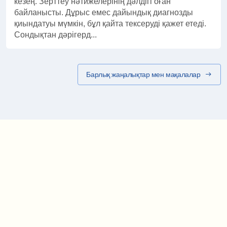
кезең. Зерттеу нәтижелерінің дәлдігі оған
байланысты. Дұрыс емес дайындық диагнозды
қиындатуы мүмкін, бұл қайта тексеруді қажет етеді.
Сондықтан дәрігерд...
Барлық жаңалықтар мен мақалалар
Маршрут картасы