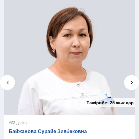
Тәжірибе:
25 жылдар
УДЗ-дәрігер
Байжанова Сурайе Зиябековна