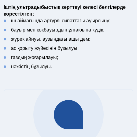
Іштің ультрадыбыстық зерттеуі келесі белгілерде
көрсетілген:
іш аймағында әртүрлі сипаттағы ауырсыну;
бауыр мен көкбауырдың ұлғаюына күдік;
жүрек айнуы, аузындағы ащы дәм;
ас қорыту жүйесінің бұзылуы;
газдың жоғарылауы;
нәжістің бұзылуы.