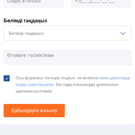
Бөлімді таңдаңыз
Бөлімді таңдаңыз
Осы форманы толтыра отырып, сіз келісесіз
жеке деректерді
өңдеу шарттарымен
. Біз сіздің өтінішіңіздің құпиялығын
қамтамасыз етеміз!
Қабылдауға жазылу