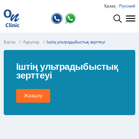
Қазақ
|
Русский
Басты
Аурулар
Іштің ультрадыбыстық зерттеуі
Іштің ультрадыбыстық
зерттеуі
Жазылу