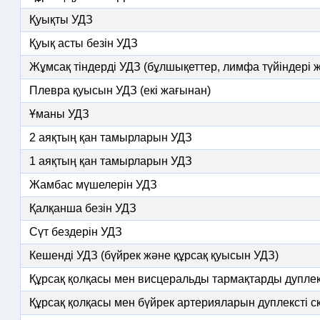
Қуықты УДЗ
Қуық асты безін УДЗ
Жұмсақ тіндерді УДЗ (бұлшықеттер, лимфа түйіндері жә
Плевра қуысын УДЗ (екі жағынан)
Ұманы УДЗ
2 аяқтың қан тамырларын УДЗ
1 аяқтың қан тамырларын УДЗ
Жамбас мүшелерін УДЗ
Қалқанша безін УДЗ
Сүт бездерін УДЗ
Кешенді УДЗ (бүйрек және құрсақ қуысын УДЗ)
Құрсақ қолқасы мен висцеральды тармақтарды дуплек
Құрсақ қолқасы мен бүйрек артерияларын дуплексті с