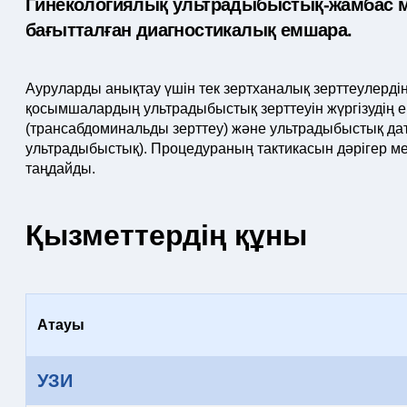
Гинекологиялық ультрадыбыстық-жамбас м
бағытталған диагностикалық емшара.
Ауруларды анықтау үшін тек зертханалық зерттеулердің
қосымшалардың ультрадыбыстық зерттеуін жүргізудің ек
(трансабдоминальды зерттеу) және ультрадыбыстық да
ультрадыбыстық). Процедураның тактикасын дәрігер м
таңдайды.
Қызметтердің құны
Атауы
УЗИ