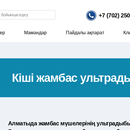
ісі
+7 (702) 25
ер
Мамандар
Пайдалы ақпарат
Кл
Кіші жамбас ультра
Алматыда жамбас мүшелерінің ультрадыбы