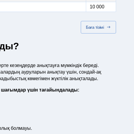
10 000
Баға тізімі
ады?
рте кезеңдерде анықтауға мүмкіндік береді.
алардың ауруларын анықтау үшін, сондай-ақ
традыбыстық көмегімен жүктілік анықталады.
і шағымдар үшін тағайындалады:
толық болмауы.