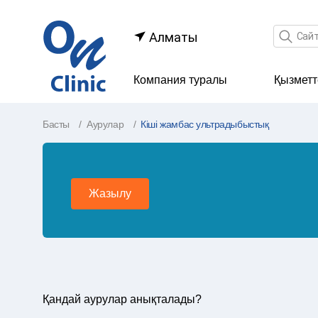
Іздеу өр
Алматы
Компания туралы
Қызметт
Басты
Аурулар
Кіші жамбас ультрадыбыстық
Жазылу
Қандай аурулар анықталады?