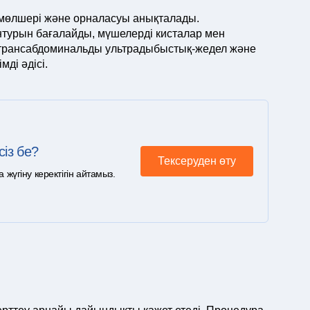
 мөлшері және орналасуы анықталады.
урын бағалайды, мүшелерді кисталар мен
е трансабдоминальды ультрадыбыстық-жедел және
ді әдісі.
сіз бе?
Тексеруден өту
үгіну керектігін айтамыз.