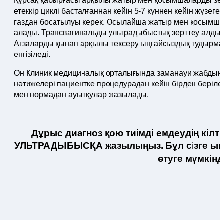
Құрсақ қабырғасы арқылы жатыр мен қосымшаларды зе
етеккір циклі басталғаннан кейін 5-7 күннен кейін жүз
газдан босатылуы керек. Осылайша жатыр мен қосымшал
алады. Трансвагинальды ультрадыбыстық зерттеу алды
Ағзаларды қынап арқылы тексеру ыңғайсыздық тудыр
енгізіледі.
Он Клиник медициналық орталығында заманауи жабдықт
нәтижелері пациентке процедурадан кейін бірден беріл
мен нормадан ауытқулар жазылады.
Дұрыс диагноз қою тиімді емдеудің кі
УЛЬТРАДЫБЫСҚА жазылыңыз. Бұл сізге ыңғ
өтуге мүмкінд