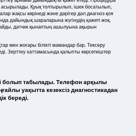
рттеу арнайы дайындықты қажет етеді. Процедура
еге асырылады. Қуық толтырылып, ішек босатылып,
ар жақсы көрінеді және дәрігер дәл диагноз қоя
нда дайындық шараларына жүгінудің қажеті жоқ.
майды, датчик қынаптың ашылуына ақырын
ар мен жоғары білікті мамандар бар. Тексеру
еді. Зерттеу хаттамасында қалыпты көрсеткіштер
лті болып табылады. Телефон арқылы
айлы уақытта кезексіз диагностикадан
ік береді.