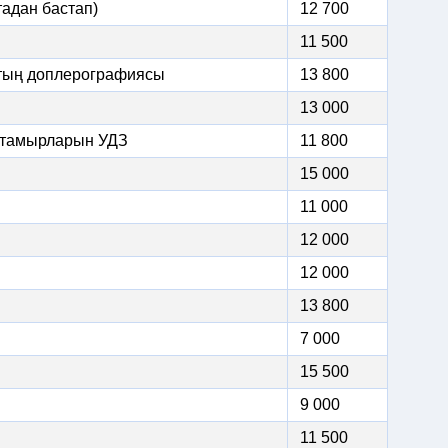
птадан бастап)
12 700
11 500
тың доплерографиясы
13 800
13 000
 тамырларын УДЗ
11 800
15 000
11 000
12 000
12 000
13 800
7 000
15 500
9 000
11 500