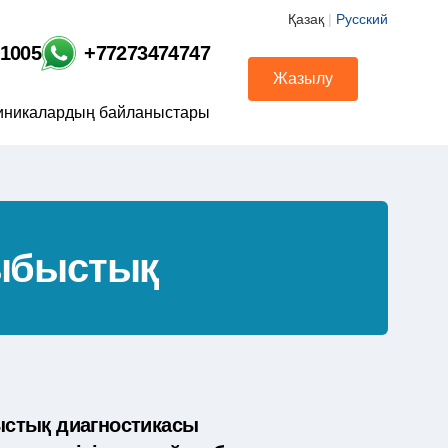
Қазақ
|
Русский
01005
+77273474747
Жазылу
иникалардың байланыстары
дыбыстық
стық диагностикасы