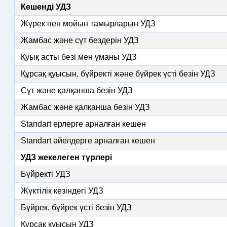
Кешенді УДЗ
Жүрек пен мойын тамырларын УДЗ
Жамбас және сүт бездерін УДЗ
Қуық асты безі мен ұманы УДЗ
Құрсақ қуысын, бүйректі және бүйрек үсті безін УДЗ
Сүт және қалқанша безін УДЗ
Жамбас және қалқанша безін УДЗ
Standart ерлерге арналған кешен
Standart әйелдерге арналған кешен
УДЗ жекелеген түрлері
Бүйректі УДЗ
Жүктілік кезіндегі УДЗ
Бүйрек, бүйрек үсті безін УДЗ
Құрсақ қуысын УДЗ