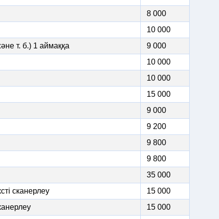
8 000
10 000
не т. б.) 1 аймаққа
9 000
10 000
10 000
15 000
9 000
9 200
9 800
9 800
35 000
сті сканерлеу
15 000
канерлеу
15 000