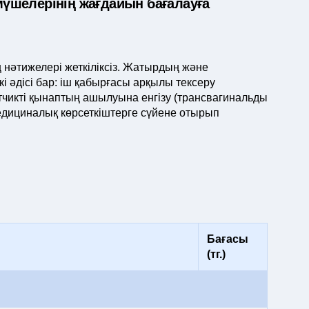
үшелерінің жағдайын бағалауға
 нәтижелері жеткіліксіз. Жатырдың және
і әдісі бар: іш қабырғасы арқылы тексеру
тчикті қынаптың ашылуына енгізу (трансвагинальды
едициналық көрсеткіштерге сүйене отырып
Бағасы
(тг.)