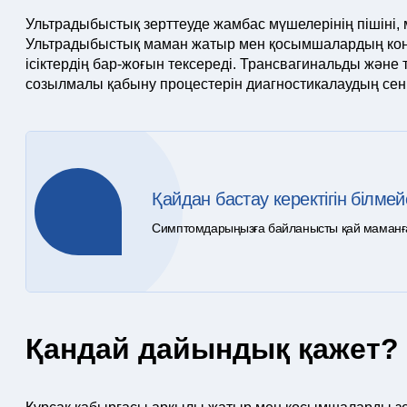
Ультрадыбыстық зерттеуде жамбас мүшелерінің пішіні,
Ультрадыбыстық маман жатыр мен қосымшалардың конт
ісіктердің бар-жоғын тексереді. Трансвагинальды жән
созылмалы қабыну процестерін диагностикалаудың сенім
Қайдан бастау керектігін білмей
Симптомдарыңызға байланысты қай маманға ж
Қандай дайындық қажет?