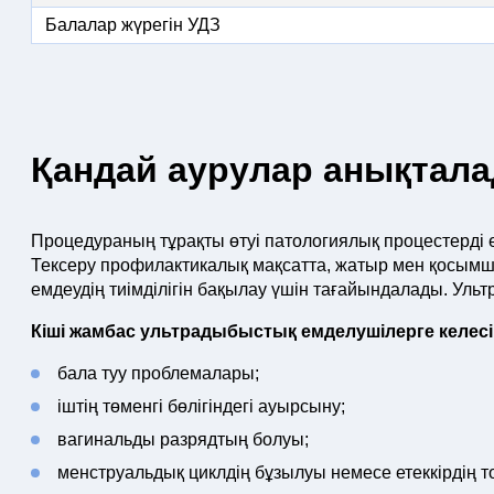
Балалар жүрегін УДЗ
Қандай аурулар анықтал
Процедураның тұрақты өтуі патологиялық процестерді е
Тексеру профилактикалық мақсатта, жатыр мен қосымш
емдеудің тиімділігін бақылау үшін тағайындалады. Уль
Кіші жамбас ультрадыбыстық емделушілерге келес
бала туу проблемалары;
іштің төменгі бөлігіндегі ауырсыну;
вагинальды разрядтың болуы;
менструальдық циклдің бұзылуы немесе етеккірдің 