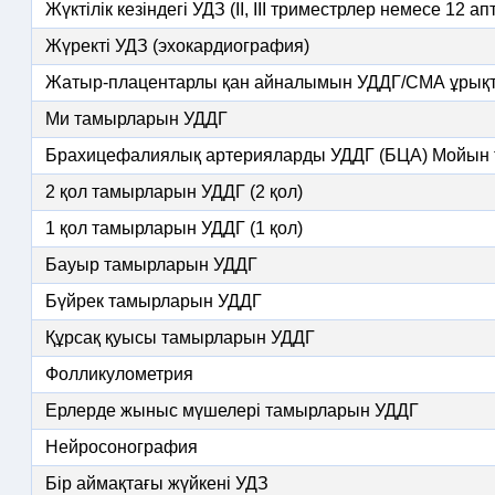
Жүктілік кезіндегі УДЗ (II, III триместрлер немесе 12 а
Жүректі УДЗ (эхокардиография)
Жатыр-плацентарлы қан айналымын УДДГ/СМА ұрық
Ми тамырларын УДДГ
Брахицефалиялық артерияларды УДДГ (БЦА) Мойын
2 қол тамырларын УДДГ (2 қол)
1 қол тамырларын УДДГ (1 қол)
Бауыр тамырларын УДДГ
Бүйрек тамырларын УДДГ
Құрсақ қуысы тамырларын УДДГ
Фолликулометрия
Ерлерде жыныс мүшелері тамырларын УДДГ
Нейросонография
Бір аймақтағы жүйкені УДЗ