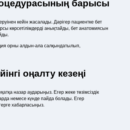
процедурасының барысы
еруінен кейін жасалады. Дәрігер пациентке бет
арсы көрсетілімдерді анықтайды, бет анатомиясын
йды.
ция орны алдын-ала салқындатылып,
інгі оңалту кезеңі
қатқа назар аударыңыз. Егер жеке төзімсіздік
арда немесе күнде пайда болады. Егер
ігерге хабарласыңыз.