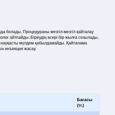
айда болады. Процедураны мезгіл-мезгіл қайталау
толог айтпайды. Біреудің әсері бір жылға созылады,
кс науқасты мүлдем қабылдамайды. Қайталама
н инъекция жасау.
Бағасы
(тг.)