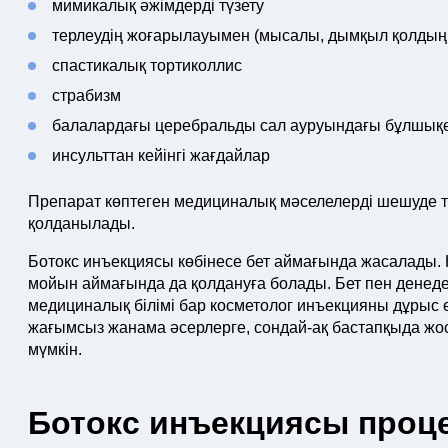
мимикалық әжімдерді түзету
терлеудің жоғарылауымен (мысалы, дымқыл қолдың 
спастикалық тортиколлис
страбизм
балалардағы церебральды сал ауруындағы бұлшық
инсульттан кейінгі жағдайлар
Препарат көптеген медициналық мәселелерді шешуде ти
қолданылады.
Ботокс инъекциясы көбінесе бет аймағында жасалады. 
мойын аймағында да қолдануға болады. Бет пен денеде
медициналық білімі бар косметолог инъекцияны дұрыс е
жағымсыз жанама әсерлерге, сондай-ақ бастапқыда жос
мүмкін.
Ботокс инъекциясы проце