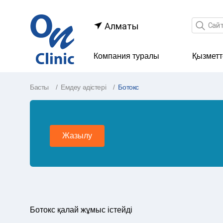
Іздеу өр
Алматы
Компания туралы
Қызметт
Басты
Емдеу әдістері
Ботокс
Жазылу
Ботокс қалай жұмыс істейді