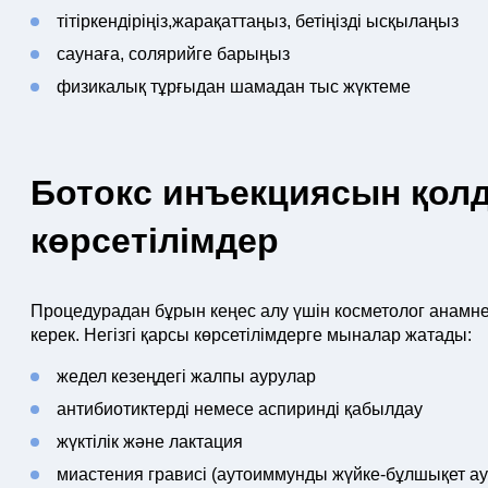
тітіркендіріңіз,жарақаттаңыз, бетіңізді ысқылаңыз
саунаға, солярийге барыңыз
физикалық тұрғыдан шамадан тыс жүктеме
Ботокс инъекциясын қолд
көрсетілімдер
Процедурадан бұрын кеңес алу үшін косметолог анамне
керек. Негізгі қарсы көрсетілімдерге мыналар жатады:
жедел кезеңдегі жалпы аурулар
антибиотиктерді немесе аспиринді қабылдау
жүктілік және лактация
миастения грависі (аутоиммунды жүйке-бұлшықет а