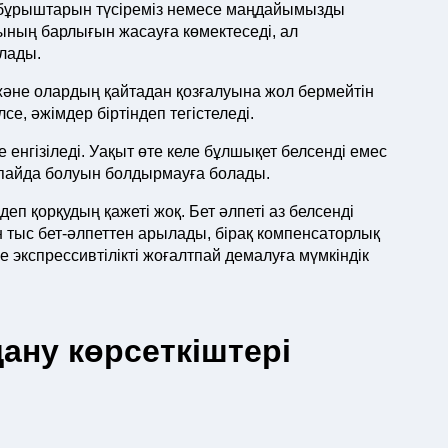
ің бұрыштарын түсіреміз немесе маңдайымызды
ының барлығын жасауға көмектеседі, ал
лады.
және олардың қайтадан қозғалуына жол бермейтін
лсе, әжімдер біртіндеп тегістеледі.
енгізіледі. Уақыт өте келе бұлшықет белсенді емес
 пайда болуын болдырмауға болады.
 қорқудың қажеті жоқ. Бет әлпеті аз белсенді
н тыс бет-әлпеттен арылады, бірақ компенсаторлық
е экспрессивтілікті жоғалтпай демалуға мүмкіндік
ану көрсеткіштері