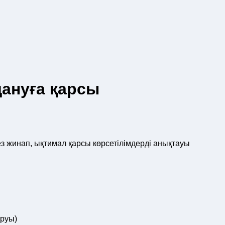
ануға қарсы
з жинап, ықтимал қарсы көрсетілімдерді анықтауы
уруы)