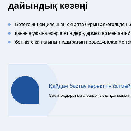
дайындық кезеңі
Ботокс инъекциясынан екі апта бұрын алкогольден 
қанның ұюына әсер ететін дәрі-дәрмектер мен анти
бетіңізге қан ағынын тудыратын процедуралар мен
Қайдан бастау керектігін білмей
Симптомдарыңызға байланысты қай маманға ж