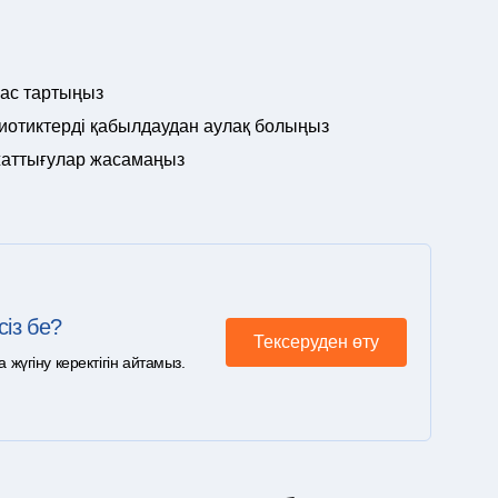
бас тартыңыз
биотиктерді қабылдаудан аулақ болыңыз
 жаттығулар жасамаңыз
сіз бе?
Тексеруден өту
үгіну керектігін айтамыз.