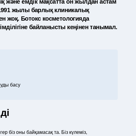
ық және емдік мақсатта он жылдан астам
 1991 жылы барлық клиникалық
кен жоқ. Ботокс косметологияда
імділігіне байланысты кеңінен танымал.
уды басу
ді
ер біз оны байқамасақ та. Біз күлеміз,