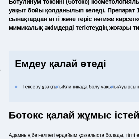
Ботулинум токсині (ботокс) косметологиял
уақыт бойы қолданылып келеді. Препарат
сынақтардан өтті және теріс нәтиже көрсет
мимикалық әжімдерді тегістеудің жоғары ти
Емдеу қалай өтеді
р
Тексеру ұзақтығы
Клиникада болу уақыты
Ауырсын
Ботокс қалай жұмыс істей
Адамның бет-әлпеті әрдайым қозғалыста болады, тіпті ег