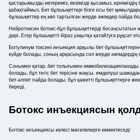
қастарымызды көтереміз, көзімізді қысамыз, ернімізд
қабақтаймыз. Бет бұлшықеттері бізге осы бет қимылдар
бұлшықеттер ең көп тартылған жерде әжімдер пайда бо
Нейротоксин ботокс-бұл бұлшықеттерді босаңсытатын 
дәрі. Егер бұлшықетті біраз уақытқа қатайтуға рұқсат еті
Ботулинум токсині инъекция арқылы бет бұлшықеттеріне 
күйде болады, соның арқасында сол жерде әжімдердің
Сонымен қатар, бет толығымен иммобилизацияланады деп
болады, бұл тегіс бет терісіне жақсы. емделуші шамада
бет-әлпет пайда болады, бұл қажетті бұлшықеттерге жек
береді.
Ботокс инъекциясын қолд
Ботокс инъекциясы келесі мәселелерге көмектеседі: