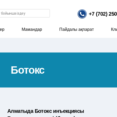
ісі
+7 (702) 25
ер
Мамандар
Пайдалы ақпарат
Кл
Ботокс
Алматыда Ботокс инъекциясы