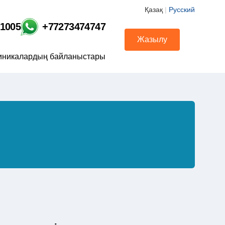
Қазақ
|
Русский
01005
+77273474747
Жазылу
иникалардың байланыстары