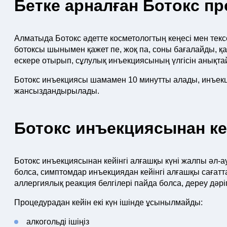
Бетке арналған Ботокс 
Алматыда Ботокс әдетте косметологтың кеңесі мен текс
ботоксы шынымен қажет пе, жоқ па, соны бағалайды, қ
ескере отырып, сұлулық инъекциясының үлгісін анықта
Ботокс инъекциясы шамамен 10 минутты алады, инъек
жансыздандырылады.
Ботокс инъекциясынан кей
Ботокс инъекциясынан кейінгі алғашқы күні жалпы әл-ау
болса, симптомдар инъекциядан кейінгі алғашқы сағатт
аллергиялық реакция белгілері пайда болса, дереу дәр
Процедурадан кейін екі күн ішінде ұсынылмайды:
алкогольді ішіңіз