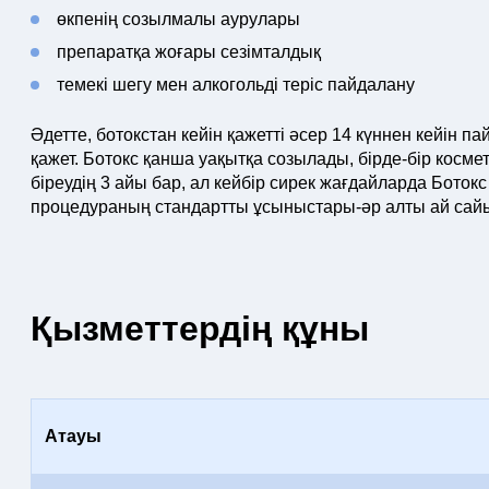
өкпенің созылмалы аурулары
препаратқа жоғары сезімталдық
темекі шегу мен алкогольді теріс пайдалану
Әдетте, ботокстан кейін қажетті әсер 14 күннен кейін п
қажет. Ботокс қанша уақытқа созылады, бірде-бір косме
біреудің 3 айы бар, ал кейбір сирек жағдайларда Бото
процедураның стандартты ұсыныстары-әр алты ай сайы
Қызметтердің құны
Атауы