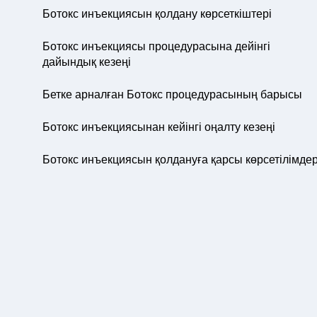
Ботокс инъекциясын қолдану көрсеткіштері
Ботокс инъекциясы процедурасына дейінгі
дайындық кезеңі
Бетке арналған Ботокс процедурасының барысы
Ботокс инъекциясынан кейінгі оңалту кезеңі
Ботокс инъекциясын қолдануға қарсы көрсетілімде