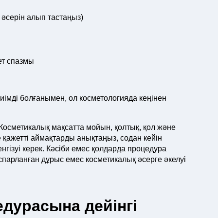
әсерін алып тастаңыз)
ет спазмы
імді болғанымен, ол косметологияда кеңінен
Косметикалық мақсатта мойын, қолтық, қол және
 қажетті аймақтарды анықтаңыз, содан кейін
нгізуі керек. Кәсіби емес қолдарда процедура
парланған дұрыс емес косметикалық әсерге әкелуі
дурасына дейінгі