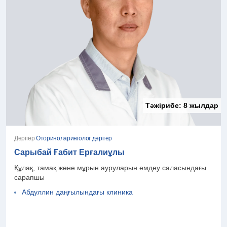
Тәжірибе:
8 жылдар
Дәрігер
Оториноларинголог дәрігер
Сарыбай Ғабит Ерғалиұлы
Құлақ, тамақ және мұрын ауруларын емдеу саласындағы
сарапшы
Абдуллин даңғылындағы клиника