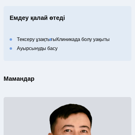
Емдеу қалай өтеді
Тексеру ұзақтығы
Клиникада болу уақыты
Ауырсынуды басу
Мамандар