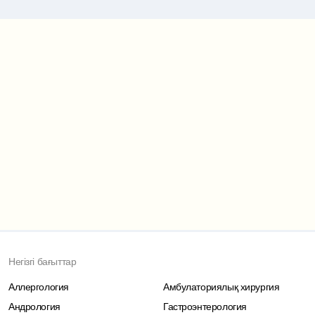
Маршрут картасы
Негізгі бағыттар
Аллергология
Амбулаториялық хирургия
Андрология
Гастроэнтерология