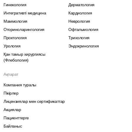
Гинекология
Дерматология
Интегративті медицина
Кардиология
Маммология
Неврология
Оториноларингология
Офтальмология
Проктология
Трихология
Урология
Эндокринология
Қан тамыр хирургиясы
(Флебология)
Ақпарат
Компания туралы
Пікірлер
Лицензиялар мен сертификаттар
Акциялар
Пациенттерге
Байланыс