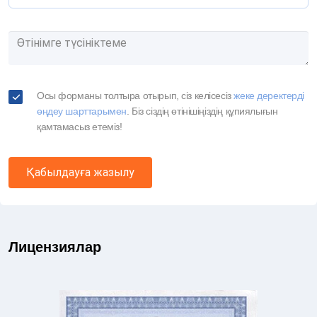
Осы форманы толтыра отырып, сіз келісесіз
жеке деректерді
өңдеу шарттарымен
. Біз сіздің өтінішіңіздің құпиялығын
қамтамасыз етеміз!
Қабылдауға жазылу
Лицензиялар