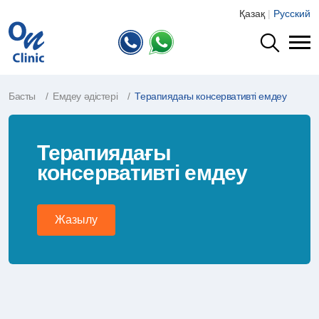
Қазақ
|
Русский
Басты
Емдеу әдістері
Терапиядағы консервативті емдеу
Терапиядағы
консервативті емдеу
Жазылу