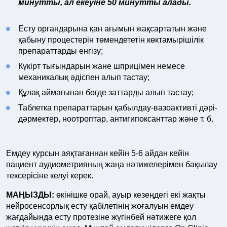
минутты, ал екеуіне 50 минутты алады.
Есту органдарына қан ағымын жақсартатын және
қабыну процестерін төмендететін көктамырішілік
препараттарды енгізу;
Күкірт тығындарын жане шприцімен немесе
механикалық әдіспен алып тастау;
Құлақ аймағынан бөгде заттарды алып тастау;
Таблетка препараттарын қабылдау-вазоактивті дәрі-
дәрмектер, ноотроптар, антигипоксанттар және т. б.
Емдеу курсын аяқтағаннан кейін 5-6 айдан кейін
пациент аудиометрияның жаңа нәтижелерімен бақылау
тексерісіне келуі керек.
МАҢЫЗДЫ:
өкінішке орай, ауыр кезеңдегі екі жақты
нейросенсорлық есту қабілетінің жоғалуын емдеу
жағдайында есту протезіне жүгінбей нәтижеге қол