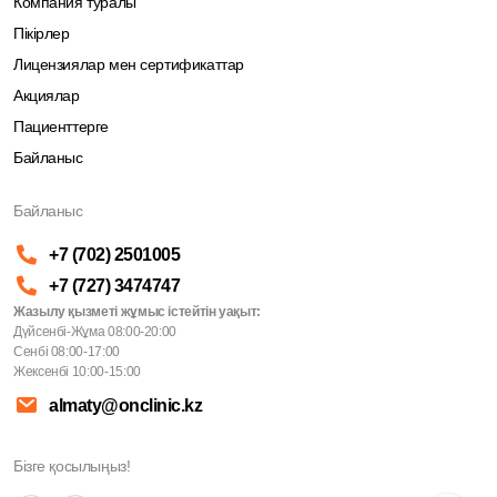
Компания туралы
Пікірлер
Лицензиялар мен сертификаттар
Акциялар
Пациенттерге
Байланыс
Байланыс
+7 (702) 2501005
+7 (727) 3474747
Жазылу қызметі жұмыс істейтін уақыт:
Дүйсенбі-Жұма 08:00-20:00
Сенбі 08:00-17:00
Жексенбі 10:00-15:00
almaty@onclinic.kz
Бізге қосылыңыз!