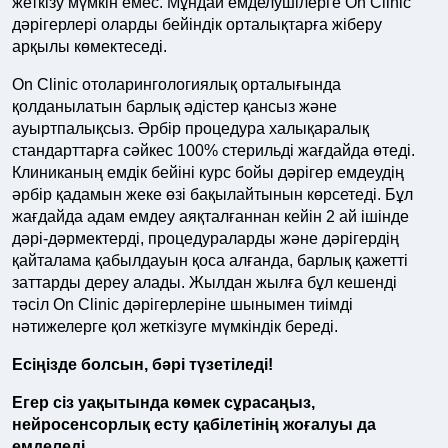
жеткізу мүмкін емес. Мұндай емделушілерге On Clinic
дәрігерлері оларды бейіндік орталықтарға жіберу
арқылы көмектеседі.
On Clinic отоларингологиялық орталығында
қолданылатын барлық әдістер қансыз және
ауыртпалықсыз. Әрбір процедура халықаралық
стандарттарға сәйкес 100% стерильді жағдайда өтеді.
Клиниканың емдік бейіні курс бойы дәрігер емдеудің
әрбір қадамын жеке өзі бақылайтынын көрсетеді. Бұл
жағдайда адам емдеу аяқталғаннан кейін 2 ай ішінде
дәрі-дәрмектерді, процедураларды және дәрігердің
қайталама қабылдауын қоса алғанда, барлық қажетті
заттарды дереу алады. Жылдан жылға бұл кешенді
тәсіл On Clinic дәрігерлеріне шынымен тиімді
нәтижелерге қол жеткізуге мүмкіндік береді.
Есіңізде болсын, бәрі түзетіледі!
Егер сіз уақытында көмек сұрасаңыз,
нейросенсорлық есту қабілетінің жоғалуы да
емделеді.