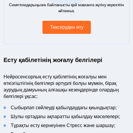
Симптомдарыңызға байланысты қай маманға жүгіну керектігін
айтамыз.
Тексеруден өту
Есту қабілетінің жоғалу белгілері
Нейросенсорлық есту қабілетінің жоғалуы мен
өткізгіштігінің белгілері әртүрлі болуы мүмкін, бірақ
аурудың дамуының алғашқы кезеңдерінде олардың
белгілері ұқсас:
Сыбырлап сөйлеуді қабылдаудағы қиындықтар;
Шулы ортадағы ақпаратты қабылдау мәселелері;
Тұрақты есту кернеуінен Стресс және шаршау;