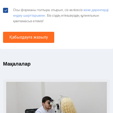
Осы форманы толтыра отырып, сіз келісесіз
жеке деректерді
өңдеу шарттарымен
. Біз сіздің өтінішіңіздің құпиялығын
қамтамасыз етеміз!
Қабылдауға жазылу
Мақалалар