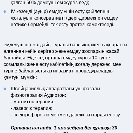
қалған 50% демеуші ем жүргізіледі;
IV кезеңді (ауыр) емдеу үшін есту қабілетінің
жоғалуын консервативті / дәрі-дәрмекпен емдеу
нәтиже бермейді, тек есту протезі көмектеседі.
емделушінің жағдайы туралы барлық қажетті ақпаратты
алғаннан кейін дәрігер жеке емдеу жоспарын жасай
бастайды. Әдетте, орташа емдеу курсы 10 күнге
созылады және есту қабілетінің жоғалу дәрежесі мен
түріне байланысты аз инвазивті процедураларды
қамтуы мүмкін:
Швейцариялық аппараттағы үш фазалы
физиотерапия Аудиотон:
- магниттік терапия;
- лазерлік терапия;
- электрофорез көмегімен дәрілік заттарды енгізу.
Орташа алғанда, 1 процедура бір құлаққа 30