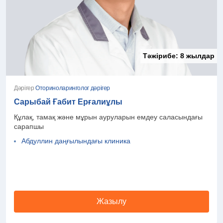
Тәжірибе:
8 жылдар
Дәрігер
Оториноларинголог дәрігер
Сарыбай Ғабит Ерғалиұлы
Құлақ, тамақ және мұрын ауруларын емдеу саласындағы
сарапшы
Абдуллин даңғылындағы клиника
Жазылу