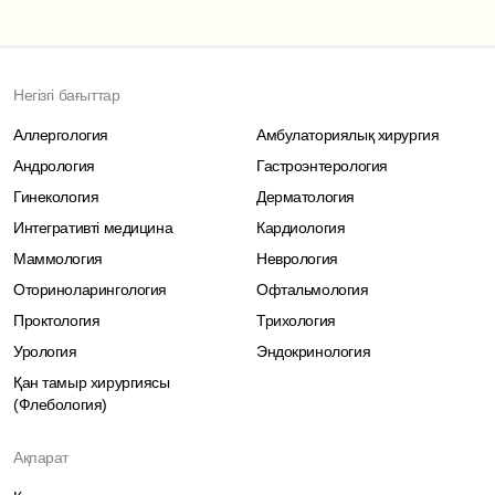
Негізгі бағыттар
Аллергология
Амбулаториялық хирургия
Андрология
Гастроэнтерология
Гинекология
Дерматология
Интегративті медицина
Кардиология
Маммология
Неврология
Оториноларингология
Офтальмология
Проктология
Трихология
Урология
Эндокринология
Қан тамыр хирургиясы
(Флебология)
Ақпарат