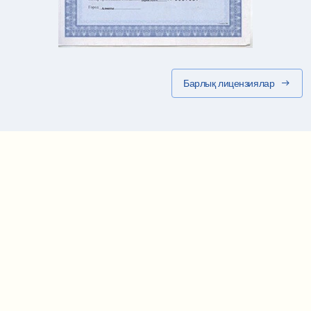
Барлық лицензиялар
Маршрут картасы