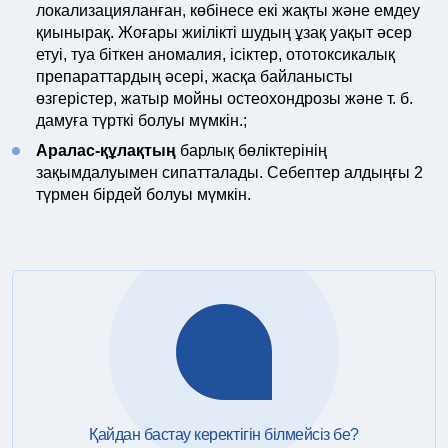
локализацияланған, көбінесе екі жақты және емдеу
қиынырақ. Жоғары жиілікті шудың ұзақ уақыт әсер
етуі, туа біткен аномалия, ісіктер, ототоксикалық
препараттардың әсері, жасқа байланысты
өзгерістер, жатыр мойны остеохондрозы және т. б.
дамуға түрткі болуы мүмкін.;
Аралас-құлақтың
барлық бөліктерінің
зақымдалуымен сипатталады. Себептер алдыңғы 2
түрмен бірдей болуы мүмкін.
Қайдан бастау керектігін білмейсіз бе?