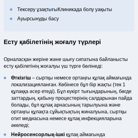
Тексеру ұзақтығы
Клиникада болу уақыты
Ауырсынуды басу
Есту қабілетінің жоғалу түрлері
Орналасқан жеріне және шығу сипатына байланысты
есту қабілетінің жоғалуы үш түрге бөлінеді:
Өткізгіш
– сыртқы немесе ортаңғы құлақ аймағында
локализацияланған. Көбінесе бұл бір жақты (тек 1
құлаққа әсер етеді). Бұл күкірт тығындарының, бөгде
заттардың, қабыну процестерінің салдарынан пайда
болады, бұл құлақ арнасының тарылуына және
ортаңғы құлақта сұйықтықтың жиналуына, сыртқы
отит медиасына немесе құлақ инфекцияларына
әкеледі;
Нейросенсорлық-ішкі
құлақ аймағында