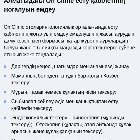
Алматыдағы On Clinic есту қабілетінің
жоғалуын емдеу
On Clinic отоларингологиялық орталығында есту
қабілетінің жоғалуын емдеу емделушінің жасы, аурудың
даму кезеңі мен формасы, қатар жүретін аурулардың
болуы және т. б. сияқты маңызды көрсеткіштерге сүйене
отырып жеке таңдалады.:
Дәрігердің кеңесі, шағымдар мен анамнезді жинау;
Маманның бетіндегі ісінудің бар-жоғын Көзбен
тексеру;
Мұрын, тамақ немесе құлақтың иісін тексеру;
Сыбырлап сөйлеу әдісімен қашықтықтан есту
қабілетін тексеру;
Эндоскопиялық тексеру: - риноскопия (мұрынды
тексеру); - Отоскопия (құлақты, атап айтқанда құлақ
арнасын және құлақ қалқанын тексеру).