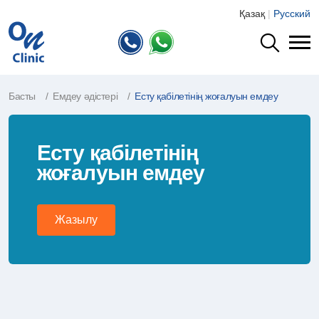
Қазақ
|
Русский
Басты
Емдеу әдістері
Есту қабілетінің жоғалуын емдеу
Есту қабілетінің
жоғалуын емдеу
Жазылу