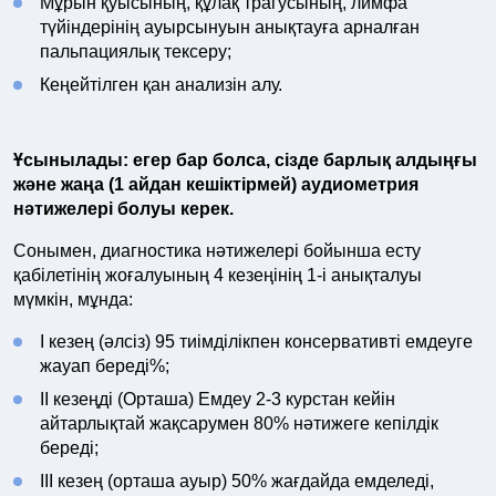
Мұрын қуысының, құлақ трагусының, лимфа
түйіндерінің ауырсынуын анықтауға арналған
пальпациялық тексеру;
Кеңейтілген қан анализін алу.
Ұсынылады: егер бар болса, сізде барлық алдыңғы
және жаңа (1 айдан кешіктірмей) аудиометрия
нәтижелері болуы керек.
Сонымен, диагностика нәтижелері бойынша есту
қабілетінің жоғалуының 4 кезеңінің 1-і анықталуы
мүмкін, мұнда:
I кезең (әлсіз) 95 тиімділікпен консервативті емдеуге
жауап береді%;
II кезеңді (Орташа) Емдеу 2-3 курстан кейін
айтарлықтай жақсарумен 80% нәтижеге кепілдік
береді;
III кезең (орташа ауыр) 50% жағдайда емделеді,