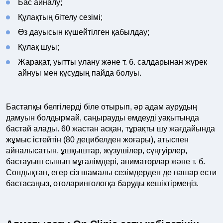
Бас айналу;
Құлақтың бітелу сезімі;
Өз дауысын күшейтілген қабылдау;
Құлақ шуы;
Жарақат, уытты улану және т. б. салдарынан жүрек
айнуы мен құсудың пайда болуы.
Бастапқы белгілерді біле отырып, әр адам аурудың
дамуын болдырмай, саңырауды емдеуді уақытында
бастай алады. 60 жастан асқан, тұрақты шу жағдайында
жұмыс істейтін (80 децибелден жоғары), атыспен
айналысатын, ұшқыштар, жүзушілер, сүңгуірлер,
бастауыш сынып мұғалімдері, аниматорлар және т. б.
Сондықтан, егер сіз шамалы сезімдерден де нашар ести
бастасаңыз, отоларингологқа баруды кешіктірмеңіз.