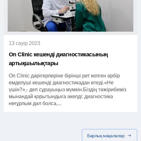
13 сәуір 2023
On Clinic кешенді диагностикасының
артықшылықтары
On Clinic дәрігерлеріне бірінші рет келген әрбір
емделуші кешенді диагностикадан өтеді.«Не
үшін?»,- деп сұрауыңыз мүмкін.Біздің тәжірибеміз
мынандай қорытындыға әкелді: диагностика
неғұрлым дәл болса,...
Барлық мақалалар