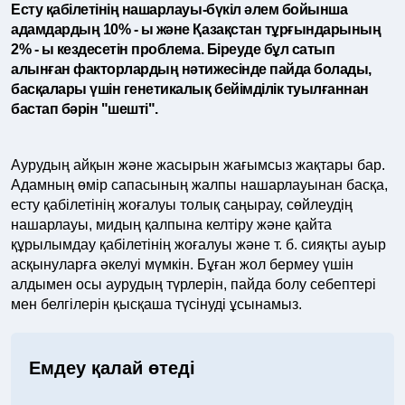
Есту қабілетінің нашарлауы-бүкіл әлем бойынша
адамдардың 10% - ы және Қазақстан тұрғындарының
2% - ы кездесетін проблема. Біреуде бұл сатып
алынған факторлардың нәтижесінде пайда болады,
басқалары үшін генетикалық бейімділік туылғаннан
бастап бәрін "шешті".
Аурудың айқын және жасырын жағымсыз жақтары бар.
Адамның өмір сапасының жалпы нашарлауынан басқа,
есту қабілетінің жоғалуы толық саңырау, сөйлеудің
нашарлауы, мидың қалпына келтіру және қайта
құрылымдау қабілетінің жоғалуы және т. б. сияқты ауыр
асқынуларға әкелуі мүмкін. Бұған жол бермеу үшін
алдымен осы аурудың түрлерін, пайда болу себептері
мен белгілерін қысқаша түсінуді ұсынамыз.
Емдеу қалай өтеді