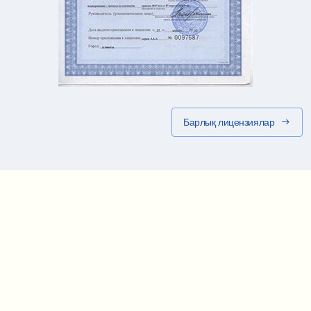
Барлық лицензиялар
Маршрут картасы