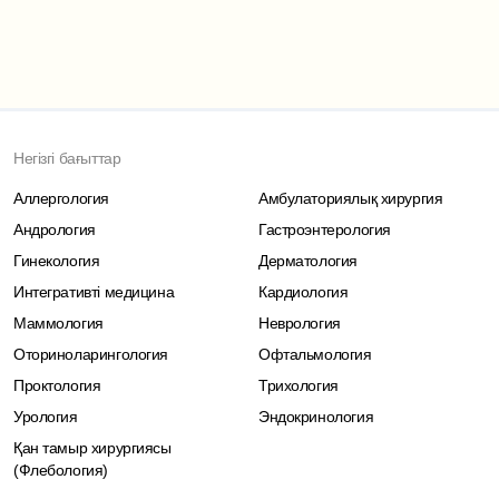
Негізгі бағыттар
Аллергология
Амбулаториялық хирургия
Андрология
Гастроэнтерология
Гинекология
Дерматология
Интегративті медицина
Кардиология
Маммология
Неврология
Оториноларингология
Офтальмология
Проктология
Трихология
Урология
Эндокринология
Қан тамыр хирургиясы
(Флебология)