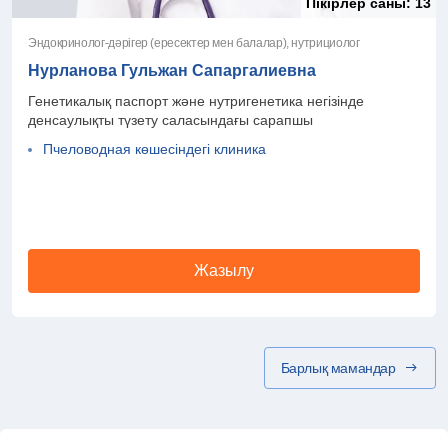
Пікірлер саны:
13
Эндокринолог-дәрігер (ересектер мен балалар), нутрициолог
Нурланова Гульжан Сапаргалиевна
Генетикалық паспорт және нутригенетика негізінде
денсаулықты түзету саласындағы сарапшы
Пчеловодная көшесіндегі клиника
Жазылу
Барлық мамандар