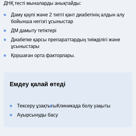
ДНҚ тесті мыналарды анықтайды:
Даму қаупі және 2 типті қант диабетінің алдын алу
бойынша негізгі ұсыныстар
ДМ дамыту тетіктері
Диабетке қарсы препараттардың тиімділігі және
ұсыныстары
Қоршаған орта факторлары.
Емдеу қалай өтеді
Тексеру ұзақтығы
Клиникада болу уақыты
Ауырсынуды басу