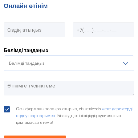
Онлайн өтінім
Бөлімді таңдаңыз
Бөлімді таңдаңыз
Осы форманы толтыра отырып, сіз келісесіз
жеке деректерді
өңдеу шарттарымен
. Біз сіздің өтінішіңіздің құпиялығын
қамтамасыз етеміз!