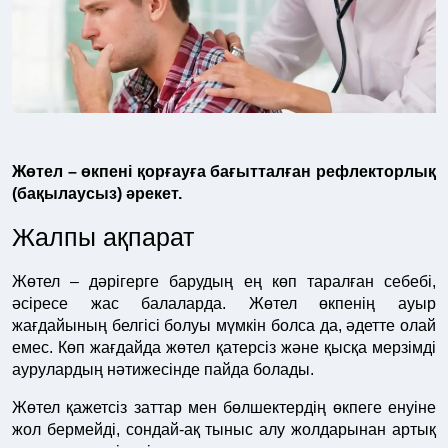
Жөтел – өкпені қорғауға бағытталған рефлекторлық
(бақылаусыз) әрекет.
Жалпы ақпарат
Жөтел – дәрігерге барудың ең көп таралған себебі,
әсіресе жас балаларда. Жөтел өкпенің ауыр
жағдайының белгісі болуы мүмкін болса да, әдетте олай
емес. Көп жағдайда жөтел қатерсіз және қысқа мерзімді
аурулардың нәтижесінде пайда болады.
Жөтел қажетсіз заттар мен бөлшектердің өкпеге енуіне
жол бермейді, сондай-ақ тыныс алу жолдарынан артық