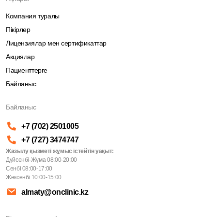
Компания туралы
Пікірлер
Лицензиялар мен сертификаттар
Акциялар
Пациенттерге
Байланыс
Байланыс
+7 (702) 2501005
+7 (727) 3474747
Жазылу қызметі жұмыс істейтін уақыт:
Дүйсенбі-Жұма 08:00-20:00
Сенбі 08:00-17:00
Жексенбі 10:00-15:00
almaty@onclinic.kz