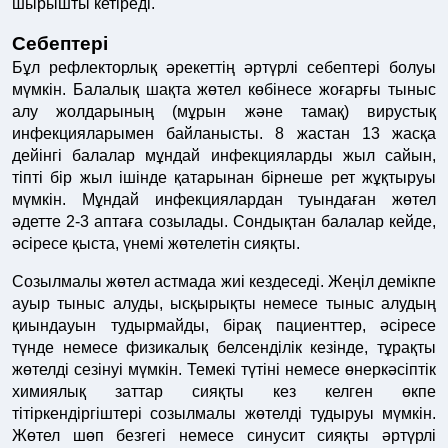
шырышты кетіреді.
Себептері
Бұл рефлекторлық әрекеттің әртүрлі себептері болуы
мүмкін. Балалық шақта жөтел көбінесе жоғарғы тыныс
алу жолдарының (мұрын және тамақ) вирустық
инфекцияларымен байланысты. 8 жастан 13 жасқа
дейінгі балалар мұндай инфекцияларды жыл сайын,
тіпті бір жыл ішінде қатарынан бірнеше рет жұқтыруы
мүмкін. Мұндай инфекциялардан туындаған жөтел
әдетте 2-3 аптаға созылады. Сондықтан балалар кейде,
әсіресе қыста, үнемі жөтелетін сияқты.
Созылмалы жөтел астмада жиі кездеседі. Жеңіл демікпе
ауыр тыныс алуды, ысқырықты немесе тыныс алудың
қиындауын тудырмайды, бірақ пациенттер, әсіресе
түнде немесе физикалық белсенділік кезінде, тұрақты
жөтелді сезінуі мүмкін. Темекі түтіні немесе өнеркәсіптік
химиялық заттар сияқты кез келген өкпе
тітіркендіргіштері созылмалы жөтелді тудыруы мүмкін.
Жөтел шөп безгегі немесе синусит сияқты әртүрлі