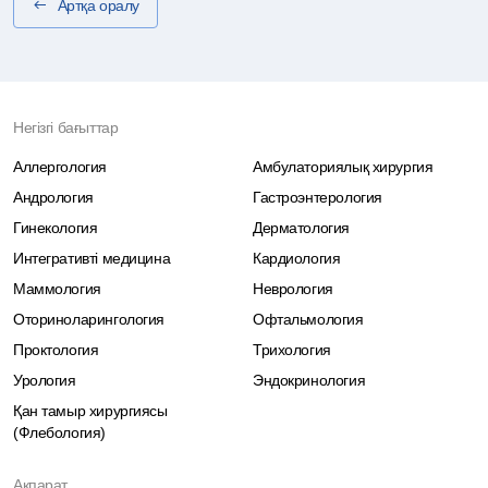
Артқа оралу
Негізгі бағыттар
Аллергология
Амбулаториялық хирургия
Андрология
Гастроэнтерология
Гинекология
Дерматология
Интегративті медицина
Кардиология
Маммология
Неврология
Оториноларингология
Офтальмология
Проктология
Трихология
Урология
Эндокринология
Қан тамыр хирургиясы
(Флебология)
Ақпарат