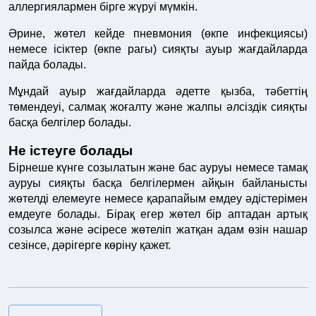
аллергиялармен бірге жүруі мүмкін.
Әрине, жөтел кейде пневмония (өкпе инфекциясы)
немесе ісіктер (өкпе рагы) сияқты ауыр жағдайларда
пайда болады.
Мұндай ауыр жағдайларда әдетте қызба, тәбеттің
төмендеуі, салмақ жоғалту және жалпы әлсіздік сияқты
басқа белгілер болады.
Не істеуге болады
Бірнеше күнге созылатын және бас ауруы немесе тамақ
ауруы сияқты басқа белгілермен айқын байланысты
жөтелді елемеуге немесе қарапайым емдеу әдістерімен
емдеуге болады. Бірақ егер жөтел бір аптадан артық
созылса және әсіресе жөтеліп жатқан адам өзін нашар
сезінсе, дәрігерге көріну қажет.