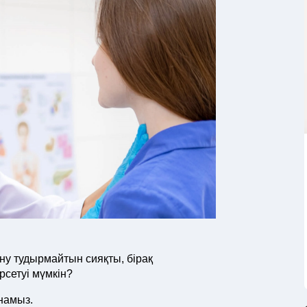
ну тудырмайтын сияқты, бірақ
рсетуі мүмкін?
намыз.