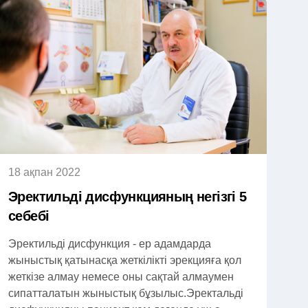
18 ақпан 2022
Эректильді дисфункцияның негізгі 5
себебі
Эректильді дисфункция - ер адамдарда
жыныстық қатынасқа жеткілікті эрекцияға қол
жеткізе алмау немесе оны сақтай алмаумен
сипатталатын жыныстық бұзылыс.Эректальді