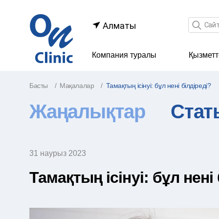
Іздеу өр
Алматы
Компания туралы
Қызметт
Басты
Мақалалар
Тамақтың ісінуі: бұл нені білдіреді?
Жаңалықтар
Стат
31 наурыз 2023
Тамақтың ісінуі: бұл нені