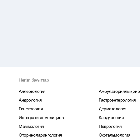
Негізгі бағыттар
Аллергология
Амбулаториялық хир
Андрология
Гастроэнтерология
Гинекология
Дерматология
Интегративті медицина
Кардиология
Маммология
Неврология
Оториноларингология
Офтальмология