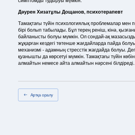
симптомды тудыруы мүмкін.
Дәурен Хизатұлы Дощанов, психотерапевт
Тамақтағы түйін психологиялық проблемалар мен п
бірі болып табылады. Бұл терең реніш, кінә, қызғ
байланысты болуы мүмкін. Ол сондай-ақ мазасызд
жұқарған кездегі төтенше жағдайларда пайда болуы 
механизмі - адамның стресстік жағдайда болуы. Д
қуанышты да көрсетуі мүмкін. Тамақтағы түйін көбі
алмайтын немесе айта алмайтын нәрсені білдіреді.
Артқа оралу