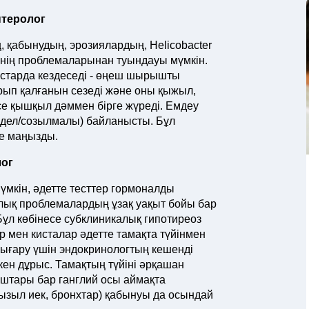
нтеролог
, қабынудың, эрозиялардың, Helicobacter
інің проблемаларынан туындауы мүмкін.
астарда кездеседі - өңеш шырышты
рып қалғанын сезеді және оны қыжыл,
се қышқыл дәммен бірге жүреді. Емдеу
(жедел/созылмалы) байланысты. Бұл
е маңызды.
лог
мүмкін, әдетте тесттер гормоналды
калық проблемалардың ұзақ уақыт бойы бар
 Бұл көбінесе субклиникалық гипотиреоз
р мен кисталар әдетте тамақта түйінмен
шығару үшін эндокринологтың кешенді
кен дұрыс. Тамақтың түйіні әрқашан
ұштары бар ганглий осы аймақта
қызыл иек, бронхтар) қабынуы да осындай