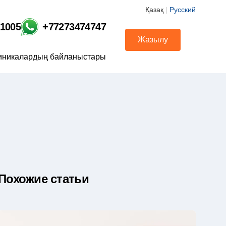
Қазақ
|
Русский
01005
+77273474747
Жазылу
иникалардың байланыстары
Похожие статьи