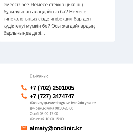
емессіз бе? Немесе етеккір циклінің
бұзылуынан алаңдайсыз ба? Немесе
гинекологыңыз сізде инфекция бар деп
күдіктенуі мүмкін бе? Осы жағдайлардың
барлығында дәрі...
Байланыс
+7 (702) 2501005
+7 (727) 3474747
Жазылу қызметі жұмыс істейтін уақыт:
Дүйсенбі-Жұма 08:00-20:00
Сенбі 08:00-17:00
Жексенбі 10:00-15:00
almaty@onclinic.kz