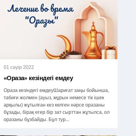
01 сәуір 2022
«Ораза» кезіндегі емдеу
Ораза кезіндегі емдеуШариғат заңы бойынша,
табиғи жолмен (ауыз, мұрын немесе тік ішек
арқылы) жұтылған кез келген нәрсе оразаны
бұзады, бірақ егер бір зат сырттан жұтылса, ол
оразаны бұзбайды. Бұл тур...