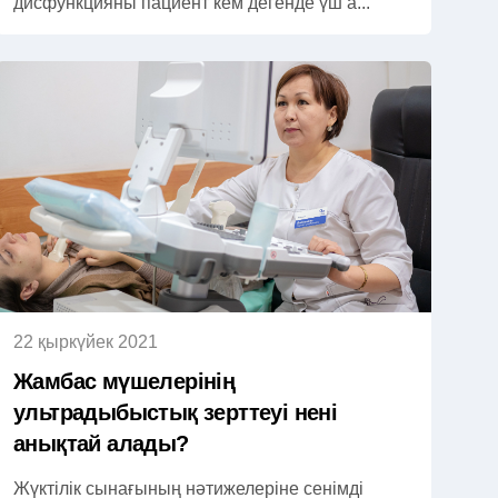
дисфункцияны пациент кем дегенде үш а...
22 қыркүйек 2021
Жамбас мүшелерінің
ультрадыбыстық зерттеуі нені
анықтай алады?
Жүктілік сынағының нәтижелеріне сенімді