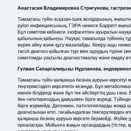
Анастасия Владимировна Стригунова, гастроэ
Тамақтағы түйін асқазан-ішек жолдарының, өңештің
pylori инфекциясының, ГЭРА немесе Барретт өңеш
Бұл симптом көбінесе эзофагитпен ауыратын науқ
қабығының қабынуы. Науқас тамағында түйіннің тұ
жүрек айну және құсу мазалайды. Кекіру ащы неме
тәсілі диагноз қойылған түрі мен аурудың түріне 
симптомды уақтылы диагностикалау және емдеу өт
Гүлжан Сапарғалиқызы Нұрланова, эндокрино
Тамақтағы түйін қалқанша безінің ауруын көрсетуі 
теңгерімсіздікті көрсететін кезеңде. Бұл метаболи
екенін білдіреді және бұл тек айсбергтің ұшы ғана.
бен гипотиреоздың дамуымен бірге жүреді. Түйінде
бірге жүрмейді. Дегенмен, патологияларды жоққа 
диагнозынан өтіп, тағайындалған тексерулерден өт
қалқанша безінің ауруын көрсете бермейді. Жүйке 
орналасқан. Мойынға жақын органдардың (тістер, 