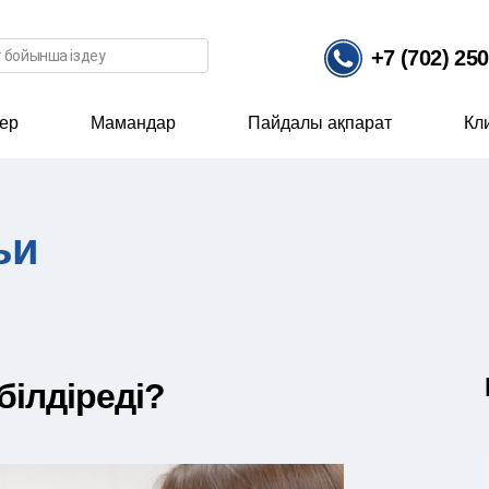
ісі
+7 (702) 25
ер
Мамандар
Пайдалы ақпарат
Кл
ьи
 білдіреді?