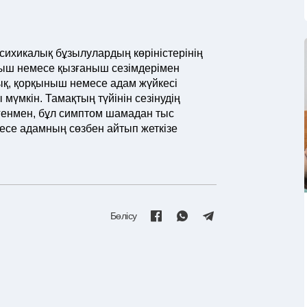
сихикалық бұзылулардың көріністерінің
аныш немесе қызғаныш сезімдерімен
ық, қорқыныш немесе адам жүйкесі
мүмкін. Тамақтың түйінін сезінудің
егенмен, бұл симптом шамадан тыс
несе адамның сөзбен айтып жеткізе
Бөлісу