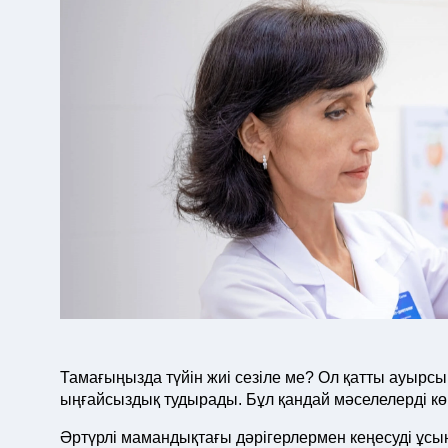
Тамағыңызда түйін жиі сезіле ме? Ол қатты ауырсы
ыңғайсыздық тудырады. Бұл қандай мәселелерді кө
Әртүрлі мамандықтағы дәрігерлермен кеңесуді ұсы