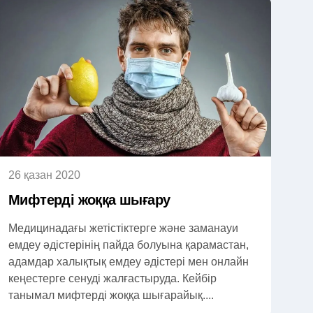
26 қазан 2020
Мифтерді жоққа шығару
Медицинадағы жетістіктерге және заманауи
емдеу әдістерінің пайда болуына қарамастан,
адамдар халықтық емдеу әдістері мен онлайн
кеңестерге сенуді жалғастыруда. Кейбір
танымал мифтерді жоққа шығарайық....