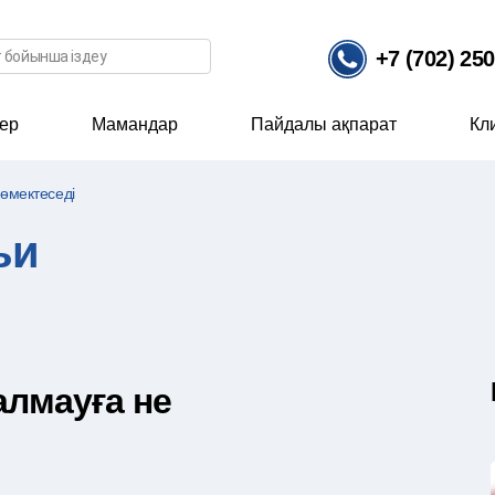
ісі
+7 (702) 25
ер
Мамандар
Пайдалы ақпарат
Кл
көмектеседі
ьи
 алмауға не