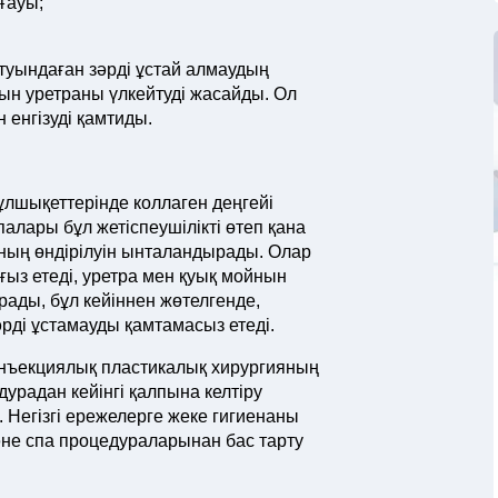
ғауы;
 туындаған зәрді ұстай алмаудың
н уретраны үлкейтуді жасайды. Ол
енгізуді қамтиды.
лшықеттерінде коллаген деңгейі
лары бұл жетіспеушілікті өтеп қана
ның өндірілуін ынталандырады. Олар
ыз етеді, уретра мен қуық мойнын
ады, бұл кейіннен жөтелгенде,
әрді ұстамауды қамтамасыз етеді.
инъекциялық пластикалық хирургияның
урадан кейінгі қалпына келтіру
 Негізгі ережелерге жеке гигиенаны
әне спа процедураларынан бас тарту