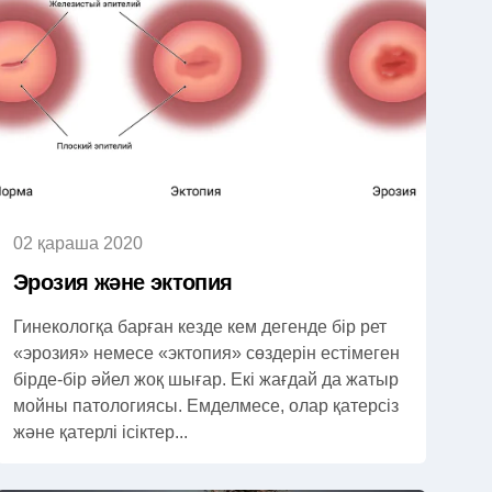
02 қараша 2020
Эрозия және эктопия
Гинекологқа барған кезде кем дегенде бір рет
«эрозия» немесе «эктопия» сөздерін естімеген
бірде-бір әйел жоқ шығар. Екі жағдай да жатыр
мойны патологиясы. Емделмесе, олар қатерсіз
және қатерлі ісіктер...