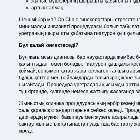
жыныс мүшелерінің шырышты қабығының құр
артық салмақ
Шешімі бар ма? On Clinic гинекологтары стресстен
минималды инвазивті процедурасы болып табылаты
уретраның шырышты қабатына гиалурон қышқылын 
Бұл қалай көмектеседі?
Бұл жағымсыз диагнозы бар науқастарда жамбас бұ
қалыптыдан төмен болады. Гиалурон қышқылы қоспа
қоймай, сонымен қатар жаңа коллаген талшықтары
бұлшықеттер мен байламдарды толығырақ және тығ
нығайтады. Процедура уретрадағы қысымды арттыр
түшкіргенде, күлгенде немесе жаттығу жасағанда з
Жыныстық клиника процедурасының әрбір кезеңі 
халықаралық стандарттарына сәйкес келеді. Процед
дәрігердің мұқият бақылауымен жүзеге асырылады.
сақтау, жыныстық қатынастан уақытша бас тарту ж
кіреді.