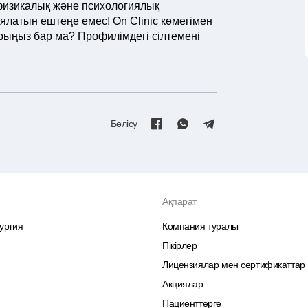
изикалық және психологиялық
ялатын ештеңе емес! On Clinic көмегімен
тарыңыз бар ма? Профилімдегі сілтемені
Бөлісу
Ақпарат
ургия
Компания туралы
Пікірлер
Лицензиялар мен сертификаттар
Акциялар
Пациенттерге