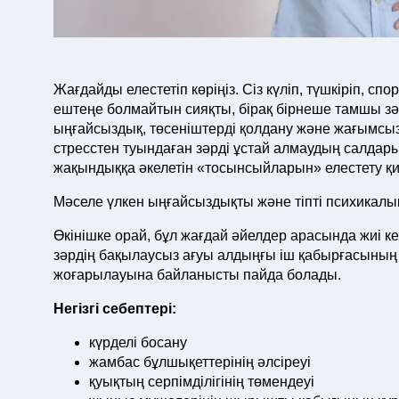
Жағдайды елестетіп көріңіз. Сіз күліп, түшкіріп, с
ештеңе болмайтын сияқты, бірақ бірнеше тамшы зәр 
ыңғайсыздық, төсеніштерді қолдану және жағымсыз 
стресстен туындаған зәрді ұстай алмаудың салдары
жақындыққа әкелетін «тосынсыйларын» елестету қи
Мәселе үлкен ыңғайсыздықты және тіпті психикалық
Өкінішке орай, бұл жағдай әйелдер арасында жиі к
зәрдің бақылаусыз ағуы алдыңғы іш қабырғасының 
жоғарылауына байланысты пайда болады.
Негізгі себептері:
күрделі босану
жамбас бұлшықеттерінің әлсіреуі
қуықтың серпімділігінің төмендеуі