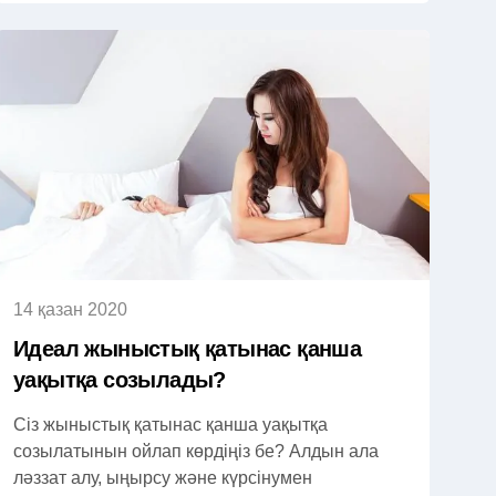
14 қазан 2020
Идеал жыныстық қатынас қанша
уақытқа созылады?
Сіз жыныстық қатынас қанша уақытқа
созылатынын ойлап көрдіңіз бе? Алдын ала
ләззат алу, ыңырсу және күрсінумен