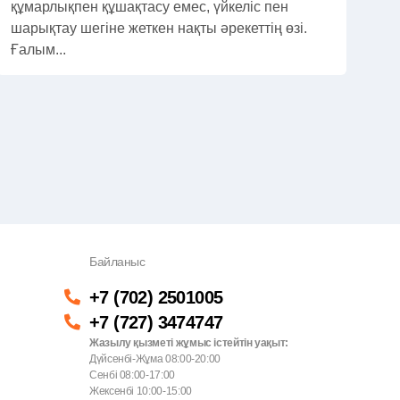
құмарлықпен құшақтасу емес, үйкеліс пен
шарықтау шегіне жеткен нақты әрекеттің өзі.
Ғалым...
Байланыс
+7 (702) 2501005
+7 (727) 3474747
Жазылу қызметі жұмыс істейтін уақыт:
Дүйсенбі-Жұма 08:00-20:00
Сенбі 08:00-17:00
Жексенбі 10:00-15:00