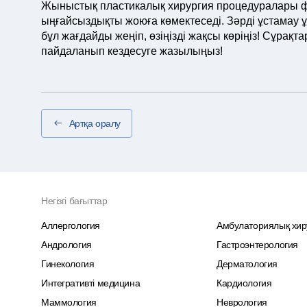
Жыныстық пластикалық хирургия процедуралары ф
ыңғайсыздықты жоюға көмектеседі. Зәрді ұстамау ұ
бұл жағдайды жеңіп, өзіңізді жақсы көріңіз! Сұрақ
пайдаланып кездесуге жазылыңыз!
Артқа оралу
Негізгі бағыттар
Аллергология
Амбулаториялық хир
Андрология
Гастроэнтерология
Гинекология
Дерматология
Интегративті медицина
Кардиология
Маммология
Неврология