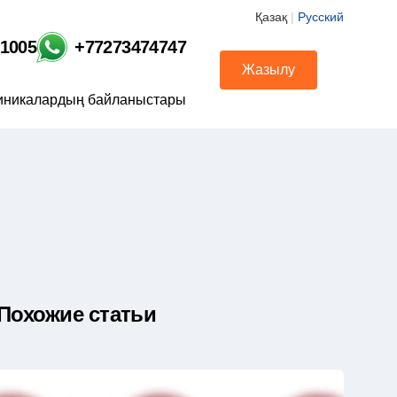
Қазақ
|
Русский
01005
+77273474747
Жазылу
иникалардың байланыстары
Похожие статьи