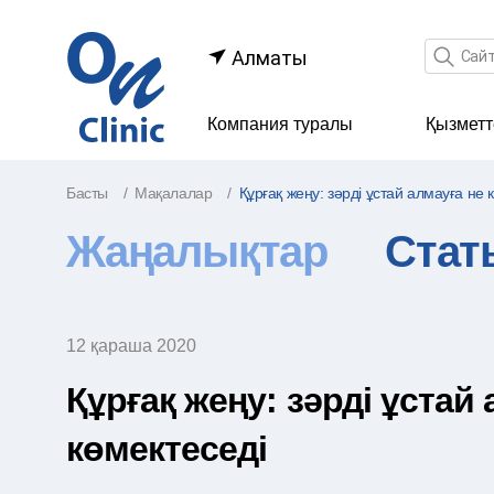
Іздеу өр
Алматы
Компания туралы
Қызметт
Басты
Мақалалар
Құрғақ жеңу: зәрді ұстай алмауға не 
Жаңалықтар
Стат
12 қараша 2020
Құрғақ жеңу: зәрді ұстай
көмектеседі