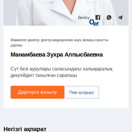
Бөлісу
Маммолог дәрігер, доктор медицинских наук, жоғары санатты
дәрігер
Манамбаева Зухра Алпысбаевна
Сүт безі аурулары саласындағы халықаралық
деңгейдегі танылған сарапшы
Дәрігерге жазылу
Пікір қалдыру
Негізгі ақпарат