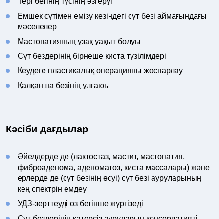
Тері бетінің түсінің өзгеруі
Емшек сүтімен емізу кезіндегі сүт безі аймағындағы
мәселелер
Мастопатияның ұзақ уақыт болуы
Сүт бездерінің бірнеше киста түзілімдері
Кеудеге пластикалық операцияны жоспарлау
Қалқанша безінің ұлғаюы
Кәсіби дағдылар
Әйелдерде де (лактостаз, мастит, мастопатия,
фиброаденома, аденоматоз, киста массалары) және
ерлерде де (сүт безінің өсуі) сүт безі ауруларының
кең спектрін емдеу
УДЗ-зерттеуді өз бетінше жүргізеді
Сүт бездерінің қатерсіз ауруларын консервативті