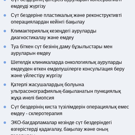
емдеуді жүргізу
Сүт бездеріне пластикалық және реконструктивті
операциялардан кейінгі бақылау
Климактериялық кезеңдегі ауруларды
диагностикалау және емдеу
Туа біткен сүт безінің даму бұзылыстары мен
ауруларын емдеу
Шетелдік клиникаларда онкологиялық ауруларды
емдеуден өткен емделушілерге консультация беру
және үйлестіру жүргізу
Қатерлі жасушалардың болуына
ультрасонографиялық-бақыланатын пункциялық
жұқа инелі биопсия
Сүт бездерінің киста түзілімдерін операциялық емес
емдеу - склеротерапия
ЭКО-бағдарламалар кезінде сүт бездеріндегі
өзгерістерді қадағалау, бақылау және оның