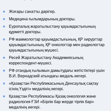
Жоғары санатты дәрігер.
Медицина ғылымдарының докторы.
Еуропалық жаратылыстану қауымдастығының
құрметті докторы.
РФ маммологтар қауымдастығының, ҚР хирургтар
қауымдастығының, ҚР онкологтар мен радиологтар
қауымдастығының мүшесі.
Ресей Жаратылыстану Академиясының
корреспондент-мүшесі.
РФ отандық ғылымын дамытудағы жетістіктері үшін
В.И. Вернадский атындағы медаль иегері.
«Қазақстан Республикасының Денсаулық сақтау
ісінің Үздігі» медалінің иегері.
Қазақстан Республикасы Қазақ онкология және
радиология ҒЗИ «Бірлік бар жерде тірлік бар»
медалінің иегері.