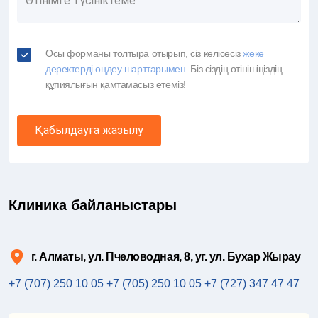
Осы форманы толтыра отырып, сіз келісесіз
жеке
деректерді өңдеу шарттарымен
. Біз сіздің өтінішіңіздің
құпиялығын қамтамасыз етеміз!
Қабылдауға жазылу
Клиника байланыстары
г. Алматы, ул. Пчеловодная, 8, уг. ул. Бухар Жырау
+7 (707) 250 10 05
+7 (705) 250 10 05
+7 (727) 347 47 47