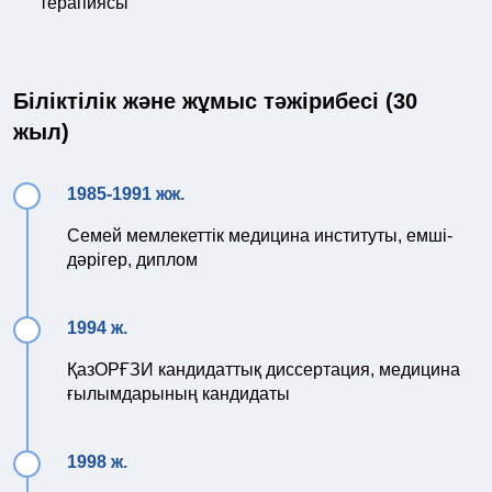
терапиясы
Біліктілік және жұмыс тәжірибесі (30
жыл)
1985-1991 жж.
Семей мемлекеттік медицина институты, емші-
дәрігер, диплом
1994 ж.
ҚазОРҒЗИ кандидаттық диссертация, медицина
ғылымдарының кандидаты
1998 ж.