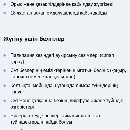
Орыс және қазақ тілдерінде қабылдау жүргізеді.
18 жастан асқан емделушілерді қабылдайды.
Жүгіну үшін белгілер
Пальпация кезіндегі ауырсыну сезімдері (сипап
қарау)
Сүт бездерінің емізіктерінен шығатын бөлініс (қоңыр,
сарғыш немесе қан қосылған)
Қолтықта, мойында, бұғанада лимфа түйіндерінің
ісінуі
Сүт және қалқанша безінің диффузды және түйіндік
өзгерістері
Ерлердің кеуде бездері аймағында тығыз
түйіншектердің пайда болуы