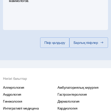
маммологов.
Пікір қалдыру
Барлық пікірлер
Негізгі бағыттар
Аллергология
Амбулаториялық хирургия
Андрология
Гастроэнтерология
Гинекология
Дерматология
Интегративті медицина
Кардиология