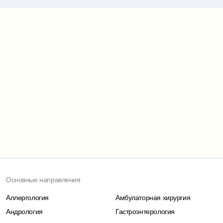
Карта проезда
Основные направления
Аллергология
Амбулаторная хирургия
Андрология
Гастроэнтерология