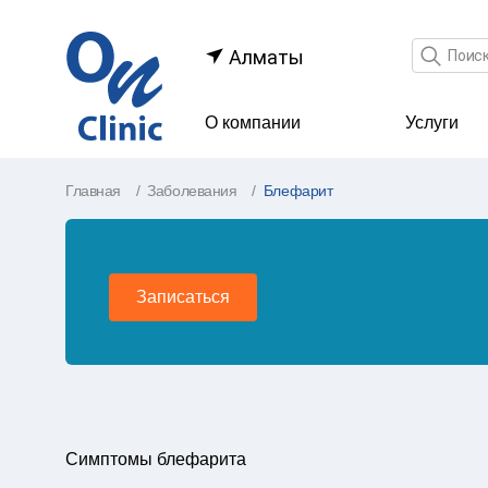
Поле по
Алматы
О компании
Услуги
Главная
Заболевания
Блефарит
Записаться
Симптомы блефарита