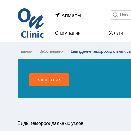
Поле по
Алматы
О компании
Услуги
Главная
Заболевания
Выпадение геморроидальных уз
Записаться
Виды геморроидальных узлов