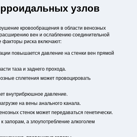
орроидальных узлов
арушение кровообращения в области венозных
, расширению вен и ослаблению соединительной
 факторы риска включают:
кации повышается давление на стенки вен прямой
асти таза и заднего прохода.
нозные сплетения может провоцировать
ает внутрибрюшное давление.
грузке на вены анального канала.
нозных стенок может передаваться генетически.
 к запорам, а злоупотребление алкоголем