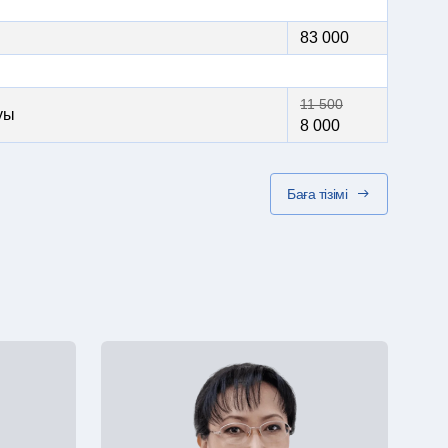
83 000
11 500
уы
8 000
Баға тізімі