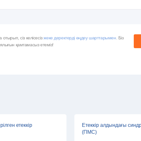
отырып, сіз келісесіз
жеке деректерді өңдеу шарттарымен
. Біз
ұпиялығын қамтамасыз етеміз!
рілген етеккір
Етеккір алдындағы синд
(ПМС)