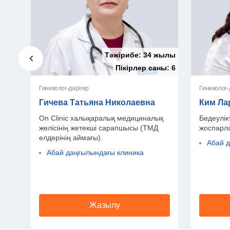
Тәжірибе:
34 жылы
Пікірлер саны:
6
Гинеколог-дәрігер
Гичева Татьяна Николаевна
Ким Ла
On Clinic халықаралық медициналық
Бедеулікт
желісінің жетекші сарапшысы (ТМД
жоспарл
елдерінің аймағы).
Абай 
Абай даңғылындағы клиника
Жазылу