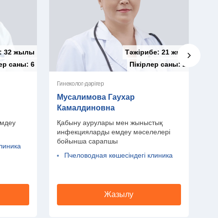
:
32 жылы
Тәжірибе:
21 жыл
лер саны:
6
Пікірлер саны:
2
Гинеколог-дәрігер
Гин
Мусалимова Гаухар
Ке
Камалдиновна
С
емдеу
Қабыну аурулары мен жыныстық
Ги
инфекцияларды емдеу мәселелері
бо
бойынша сарапшы
линика
Пчеловодная көшесіндегі клиника
Жазылу