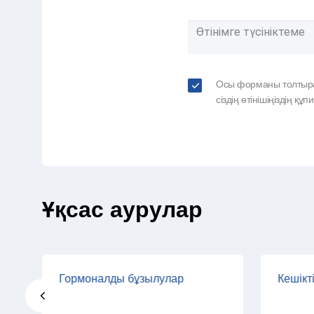
Осы форманы толтыра 
сіздің өтінішіңіздің қ
Ұқсас аурулар
Гормоналды бұзылулар
Кешікті