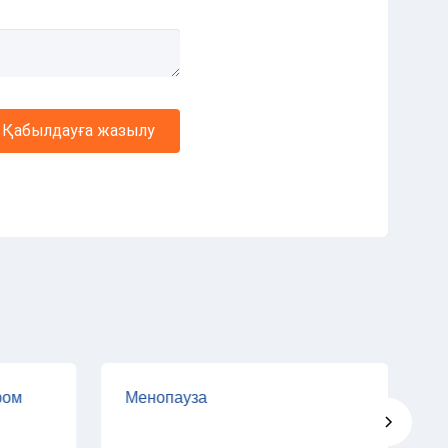
Қабылдауға жазылу
ром
Менопауза
П