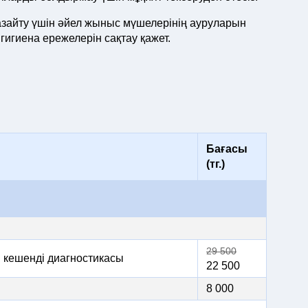
зайту үшін әйел жыныс мүшелерінің ауруларын
гигиена ережелерін сақтау қажет.
Бағасы
(тг.)
29 500
ы кешенді диагностикасы
22 500
8 000