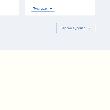
Толығырақ
Барлық аурулар