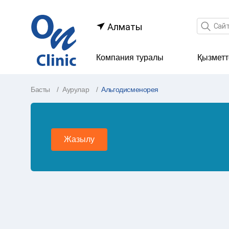
Іздеу өр
Алматы
Компания туралы
Қызметт
Басты
Аурулар
Альгодисменорея
Жазылу