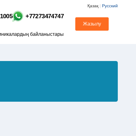
Қазақ
|
Русский
01005
+77273474747
Жазылу
иникалардың байланыстары