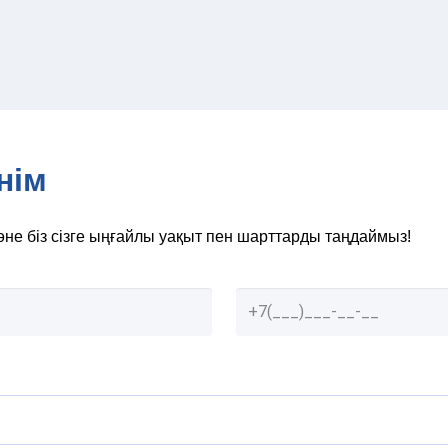
нім
әне біз сізге ыңғайлы уақыт пен шарттарды таңдаймыз!