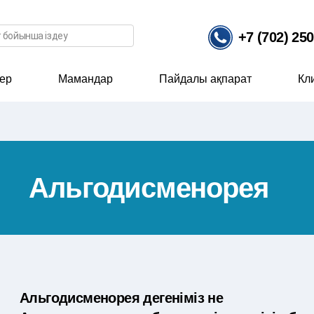
ісі
+7 (702) 25
ер
Мамандар
Пайдалы ақпарат
Кл
Альгодисменорея
Альгодисменорея дегеніміз не