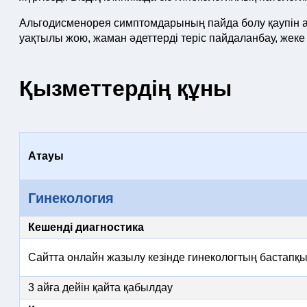
Альгодисменорея симптомдарының пайда болу қаупін а
уақтылы жою, жаман әдеттерді теріс пайдаланбау, жеке 
Қызметтердің құны
Атауы
Гинекология
Кешенді диагностика
Сайтта онлайн жазылу кезінде гинекологтың бастапқ
3 айға дейін қайта қабылдау