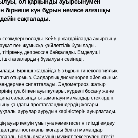
ұзылуы, ол қарқынды ауырсынумен
йін бірнеше күн бұрын немесе алғашқы
 дейін сақталады.
у сезімдері болады. Кейбір жағдайларда ауырсыну
уқат пен жұмысқа қабілеттілік бұзылады.
 тітіркену, депрессия байқалады. Емделуші
 ішкі ағзалардың бұзылуын сезінеді.
лады. Бірінші жағдайда біз бұрын гинекологиялық
йтып отырмыз. Салдарлық дисменорея әйел жыныс
езеңдермен сипатталады. Эндометриоз, жатыр
інің туа біткен ауытқулары, күрделі босану және
цина саласындағы заманауи мамандар етеккірдің
рсыну қандағы простагландиндердің жоғары
қпалы аурулар аурудың көріністерін ауырлатады.
дің ауыр келуін ұмытуға көмектесетін тиімді емдеу
дәл диагностиканы жоғары білікті мамандар
гияларды болдырмау үшін мұқият тексеруден өтесіз.