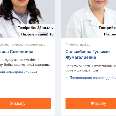
Тәжірибе:
22 жылы
Тәжірибе
Пікірлер саны:
10
Пікір
Гинеколог-дәрігер, гинеколог-эндокринолог, гинеколог-эстетисттің
Гинеколог дәрігер
риса Семеновна
Салыкбаева Гульжан
Жумагалиевна
і емдеу және жүктілікті
ау бойынша жетекші сарапшы
Гинекологиялық ауруларды 
бойынша сарапшы
даңғылындағы клиника
Пчеловодная көшесіндегі к
Жазылу
Жазылу