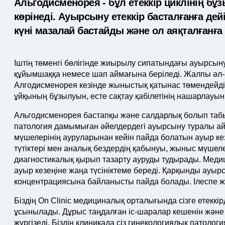
Альгодисменорея - бұл етеккір циклінің б
көрінеді. Ауырсыну етеккір басталғанға де
күні мазалай бастайды және ол аяқталғанға
Іштің төменгі бөлігінде жиырылу сипатындағы ауырсын
құйымшаққа немесе шап аймағына беріледі. Жалпы әл-а
Алгодисменорея кезінде жыныстық қатынас төмендейді,
ұйқының бұзылуын, есте сақтау қабілетінің нашарлауын,
Альгодисменорея бастапқы және салдарлық болып табы
патология дамымыған әйелдердегі ауырсыну туралы а
мүшелерінің ауруларынан кейін пайда болатын ауыр к
түтіктері мен аналық бездердің қабынуы, жыныс мүшелер
диагностикалық қырып тазарту ауруды тудырады. Меди
ауыр кезеңіне жаңа түсініктеме береді. Қарқынды ауы
концентрациясына байланысты пайда болады. Ілеспе жұ
Біздің On Clinic медициналық орталығында сізге етеккір
ұсынылады. Дұрыс таңдалған іс-шаралар кешенін және 
жүргізеді. Біздің клиникада сіз гинекологиялық патоло