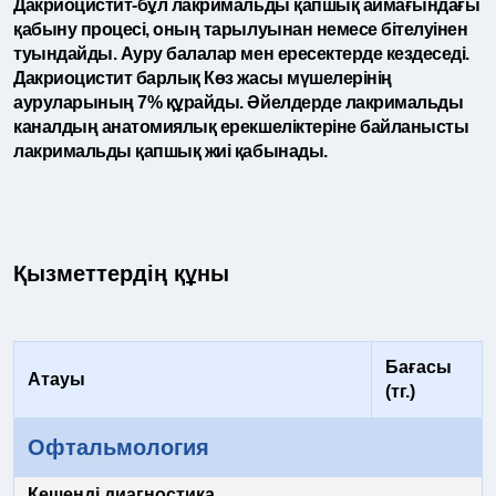
Дакриоцистит-бұл лакримальды қапшық аймағындағы
қабыну процесі, оның тарылуынан немесе бітелуінен
туындайды. Ауру балалар мен ересектерде кездеседі.
Дакриоцистит барлық Көз жасы мүшелерінің
ауруларының 7% құрайды. Әйелдерде лакримальды
каналдың анатомиялық ерекшеліктеріне байланысты
лакримальды қапшық жиі қабынады.
Қызметтердің құны
Бағасы
Атауы
(тг.)
Офтальмология
Кешенді диагностика