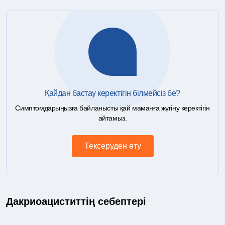
Қайдан бастау керектігін білмейсіз бе?
Симптомдарыңызға байланысты қай маманға жүгіну керектігін
айтамыз.
Тексеруден өту
Дакриоациститтің себептері