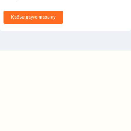
Қабылдауға жазылу
Маршрут картасы