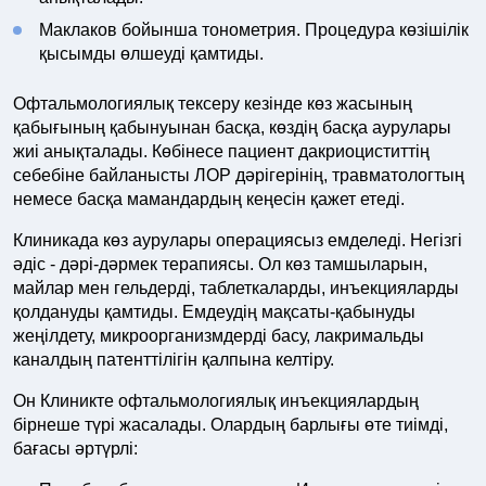
Маклаков бойынша тонометрия. Процедура көзішілік
қысымды өлшеуді қамтиды.
Офтальмологиялық тексеру кезінде көз жасының
қабығының қабынуынан басқа, көздің басқа аурулары
жиі анықталады. Көбінесе пациент дакриоциститтің
себебіне байланысты ЛОР дәрігерінің, травматологтың
немесе басқа мамандардың кеңесін қажет етеді.
Клиникада көз аурулары операциясыз емделеді. Негізгі
әдіс - дәрі-дәрмек терапиясы. Ол көз тамшыларын,
майлар мен гельдерді, таблеткаларды, инъекцияларды
қолдануды қамтиды. Емдеудің мақсаты-қабынуды
жеңілдету, микроорганизмдерді басу, лакримальды
каналдың патенттілігін қалпына келтіру.
Он Клиникте офтальмологиялық инъекциялардың
бірнеше түрі жасалады. Олардың барлығы өте тиімді,
бағасы әртүрлі: