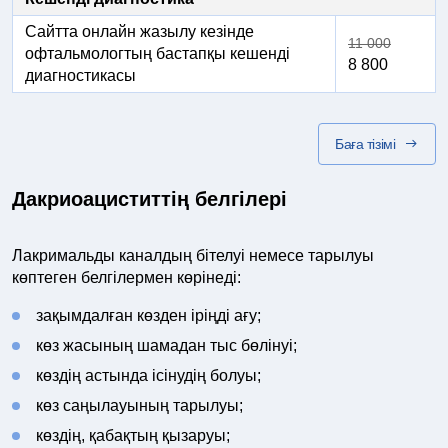
Сайтта онлайн жазылу кезінде
11 000
офтальмологтың бастапқы кешенді
8 800
диагностикасы
Баға тізімі
Дакриоациститтің белгілері
Лакримальды каналдың бітелуі немесе тарылуы
көптеген белгілермен көрінеді:
зақымдалған көзден іріңді ағу;
көз жасының шамадан тыс бөлінуі;
көздің астында ісінудің болуы;
көз саңылауының тарылуы;
көздің, қабақтың қызаруы;