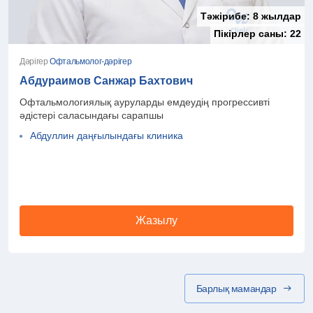
Тәжірибе:
8 жылдар
Пікірлер саны:
22
Дәрігер
Офтальмолог-дәрігер
Абдураимов Санжар Бахтович
Офтальмологиялық ауруларды емдеудің прогрессивті
әдістері саласындағы сарапшы
Абдуллин даңғылындағы клиника
Жазылу
Барлық мамандар