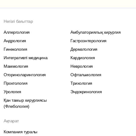
Негізгі бағыттар
Аллергология
Амбулаториялық хирургия
Андрология
Гастроэнтерология
Гинекология
Дерматология
Интегративті медицина
Кардиология
Маммология
Неврология
Оториноларингология
Офтальмология
Проктология
Трихология
Урология
Эндокринология
Қан тамыр хирургиясы
(Флебология)
Ақпарат
Компания туралы