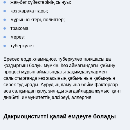
жақ-бет сүйектерінің сынуы;
көз жарақаттары;
мұрын ісіктері, полиптер;
трахома;
мерез;
туберкулез.
Ересектерде хламидиоз, туберкулез таяқшасы да
қоздырғыш болуы мүмкін. Көз аймағындағы қабыну
процесі мұрын аймағындағы зақымданулармен
салыстырғанда көз жасының қабығының қабынуын
сирек тудырады. Аурудың дамуына бейім факторлар-
аса салқындап қалу, зиянды жағдайларда жұмыс, қант
диабеті, иммунитеттің әлсіреуі, аллергия.
Дакриоциститті қалай емдеуге болады