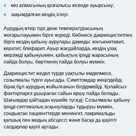
көз алмасының қозғалысы кезінде ауырсыну;
зақымдалған көздің ісінуі.
Аурудың өткір түрі дене температурасының
жоғарылауымен бірге жүреді. Көбінесе дакриоциститпен
бірге көздің қабыну аурулары дамиды: конъюнктивит,
кератит, блефарит. Ауыр жағдайларда, көздің ұзақ
мерзімді қабынуымен, қабықтың іріңді жарасының
пайда болуы, бөртпенің пайда болуы мүмкін.
Дакриоцистит жедел түрде уақтылы емделмесе,
созылмалы түрге ауысады. Симптомдар жеңілдейді,
бірақ бұл аурудың жойылғанын білдірмейді. Қолайсыз
факторларға ұшыраған сайын өршу пайда болады.
Шағымдар қайтадан күшейе түседі. Созылмалы қабыну
іріңді-септикалық асқынуларды тудыруы мүмкін,
сондықтан пациенттерде менингит, лакримальды
қапшық пен мидың абсцессі және басқа да қауіпті
салдарлар қаупі артады.