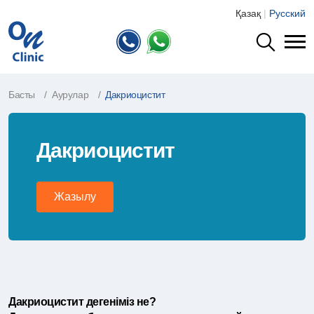
Қазақ
|
Русский
Басты
Аурулар
Дакриоцистит
Дакриоцистит
Жазылу
Дакриоцистит дегеніміз не?