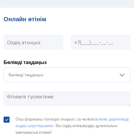
Онлайн өтінім
Бөлімді таңдаңыз
Бөлімді таңдаңыз
Осы форманы толтыра отырып, сіз келісесіз
жеке деректерді
өңдеу шарттарымен
. Біз сіздің өтінішіңіздің құпиялығын
қамтамасыз етеміз!