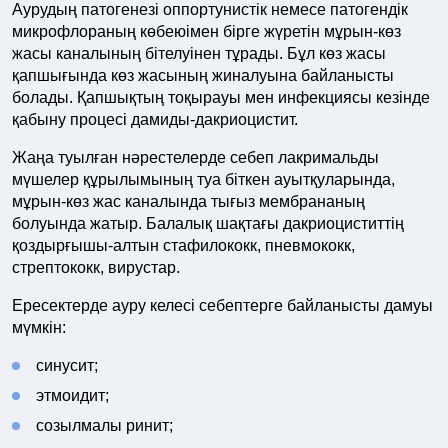
Аурудың патогенезі оппортунистік немесе патогендік
микрофлораның көбеюімен бірге жүретін мұрын-көз
жасы каналының бітелуінен тұрады. Бұл көз жасы
қапшығында көз жасының жиналуына байланысты
болады. Қапшықтың тоқырауы мен инфекциясы кезінде
қабыну процесі дамиды-дакриоцистит.
Жаңа туылған нәрестелерде себеп лакримальды
мүшелер құрылымының туа біткен ауытқуларында,
мұрын-көз жас каналында тығыз мембрананың
болуында жатыр. Балалық шақтағы дакриоциститтің
қоздырғышы-алтын стафилококк, пневмококк,
стрептококк, вирустар.
Ересектерде ауру келесі себептерге байланысты дамуы
мүмкін:
синусит;
этмоидит;
созылмалы ринит;