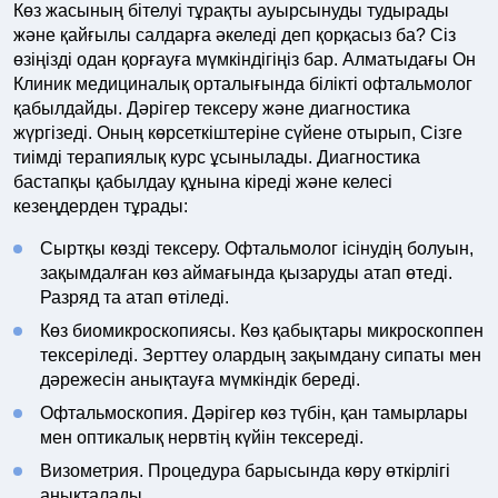
Көз жасының бітелуі тұрақты ауырсынуды тудырады
және қайғылы салдарға әкеледі деп қорқасыз ба? Сіз
өзіңізді одан қорғауға мүмкіндігіңіз бар. Алматыдағы Он
Клиник медициналық орталығында білікті офтальмолог
қабылдайды. Дәрігер тексеру және диагностика
жүргізеді. Оның көрсеткіштеріне сүйене отырып, Сізге
тиімді терапиялық курс ұсынылады. Диагностика
бастапқы қабылдау құнына кіреді және келесі
кезеңдерден тұрады:
Сыртқы көзді тексеру. Офтальмолог ісінудің болуын,
зақымдалған көз аймағында қызаруды атап өтеді.
Разряд та атап өтіледі.
Көз биомикроскопиясы. Көз қабықтары микроскоппен
тексеріледі. Зерттеу олардың зақымдану сипаты мен
дәрежесін анықтауға мүмкіндік береді.
Офтальмоскопия. Дәрігер көз түбін, қан тамырлары
мен оптикалық нервтің күйін тексереді.
Визометрия. Процедура барысында көру өткірлігі
анықталады.