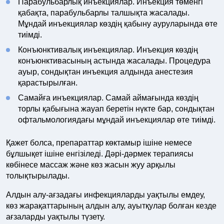
Парабульбарлық инъекциялар. Инъекция төменгі
қабақта, парабульбарлы талшықта жасалады.
Мұндай инъекциялар көздің қабыну ауруларында өте
тиімді.
Конъюнктивалық инъекциялар. Инъекция көздің
конъюнктивасының астында жасалады. Процедура
ауыр, сондықтан инъекция алдында анестезия
қарастырылған.
Самайға инъекциялар. Самай аймағында көздің
торлы қабығына жауап беретін нүкте бар, сондықтан
офтальмологиядағы мұндай инъекциялар өте тиімді.
Қажет болса, препараттар көктамыр ішіне немесе
бұлшықет ішіне енгізіледі. Дәрі-дәрмек терапиясы
көбінесе массаж және көз жасын жуу арқылы
толықтырылады.
Алдын алу-ағзадағы инфекцияларды уақтылы емдеу,
көз жарақаттарының алдын алу, ауытқулар болған кезде
ағзаларды уақтылы түзету.