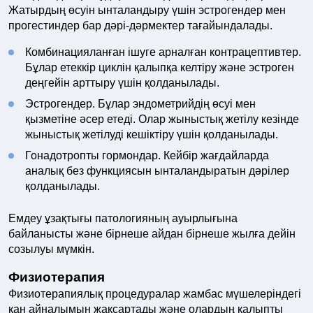
Жатырдың өсуін ынталандыру үшін эстрогендер мен
прогестиндер бар дәрі-дәрмектер тағайындалады.
Комбинацияланған ішуге арналған контрацептивтер.
Бұлар етеккір циклін қалыпқа келтіру және эстроген
деңгейін арттыру үшін қолданылады.
Эстрогендер. Бұлар эндометрийдің өсуі мен
қызметіне әсер етеді. Олар жыныстық жетілу кезінде
жыныстық жетілуді кешіктіру үшін қолданылады.
Гонадотропты гормондар. Кейбір жағдайларда
аналық без функциясын ынталандыратын дәрілер
қолданылады.
Емдеу ұзақтығы патологияның ауырлығына
байланысты және бірнеше айдан бірнеше жылға дейін
созылуы мүмкін.
Физиотерапия
Физиотерапиялық процедуралар жамбас мүшелеріндегі
қан айналымын жақсартады және олардың қалыпты