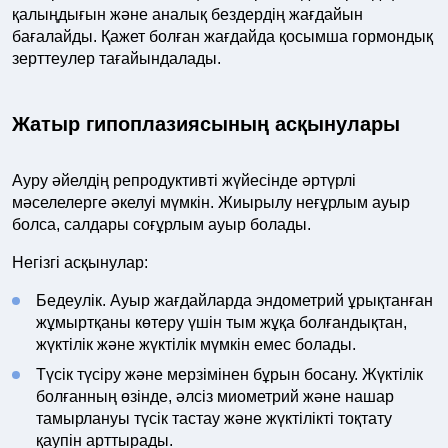
қалыңдығын және аналық бездердің жағдайын
бағалайды. Қажет болған жағдайда қосымша гормондық
зерттеулер тағайындалады.
Жатыр гипоплазиясының асқынулары
Ауру әйелдің репродуктивті жүйесінде әртүрлі
мәселелерге әкелуі мүмкін. Жиырылу неғұрлым ауыр
болса, салдары соғұрлым ауыр болады.
Негізгі асқынулар:
Бедеулік. Ауыр жағдайларда эндометрий ұрықтанған
жұмыртқаны көтеру үшін тым жұқа болғандықтан,
жүктілік және жүктілік мүмкін емес болады.
Түсік түсіру және мерзімінен бұрын босану. Жүктілік
болғанның өзінде, әлсіз миометрий және нашар
тамырлануы түсік тастау және жүктілікті тоқтату
қаупін арттырады.