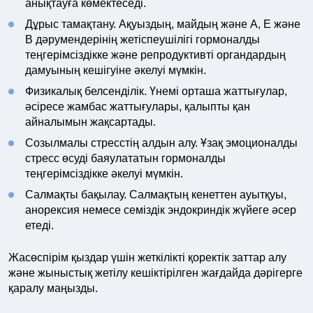
анықтауға көмектеседі.
Дұрыс тамақтану. Ақуыздың, майдың және А, Е және
В дәрумендерінің жетіспеушілігі гормоналды
теңгерімсіздікке және репродуктивті органдардың
дамуының кешігуіне әкелуі мүмкін.
Физикалық белсенділік. Үнемі орташа жаттығулар,
әсіресе жамбас жаттығулары, қалыпты қан
айналымын жақсартады.
Созылмалы стресстің алдын алу. Ұзақ эмоционалды
стресс өсуді баяулататын гормоналды
теңгерімсіздікке әкелуі мүмкін.
Салмақты бақылау. Салмақтың кенеттен ауытқуы,
анорексия немесе семіздік эндокриндік жүйеге әсер
етеді.
Жасөспірім қыздар үшін жеткілікті қоректік заттар алу
және жыныстық жетілу кешіктірілген жағдайда дәрігерге
қаралу маңызды.