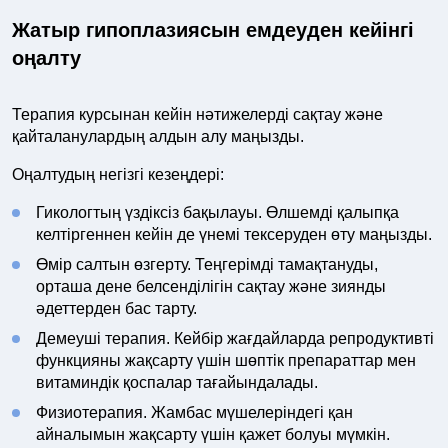
Жатыр гипоплазиясын емдеуден кейінгі
оңалту
Терапия курсынан кейін нәтижелерді сақтау және
қайталанулардың алдын алу маңызды.
Оңалтудың негізгі кезеңдері:
Гикологтың үздіксіз бақылауы. Өлшемді қалыпқа
келтіргеннен кейін де үнемі тексеруден өту маңызды.
Өмір салтын өзгерту. Теңгерімді тамақтануды,
орташа дене белсенділігін сақтау және зиянды
әдеттерден бас тарту.
Демеуші терапия. Кейбір жағдайларда репродуктивті
функцияны жақсарту үшін шөптік препараттар мен
витаминдік қоспалар тағайындалады.
Физиотерапия. Жамбас мүшелеріндегі қан
айналымын жақсарту үшін қажет болуы мүмкін.