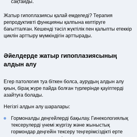
сақтайды.
Жатыр гипоплазиясы қалай емделеді? Терапия
репродуктивті функцияны қалпына келтіруге
бағытталған. Кешенді тәсіл жүктілік пен қалыпты етеккір
циклін арттыру мүмкіндігін арттырады.
Әйелдерде жатыр гипоплазиясының
алдын алу
Егер патология туа біткен болса, аурудың алдын алу
қиын, бірақ жүре пайда болған түрлерінде қауіптерді
азайтуға болады.
Негізгі алдын алу шаралары:
Гормоналды деңгейлерді бақылау. Гинекологиялық
тексерулерді үнемі жүргізу және жыныстық
гормондар деңгейін тексеру теңгерімсіздікті ерте