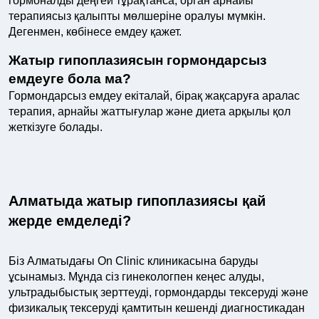
гормоналды деңгей тұрақтанса, орган арнайы
терапиясыз қалыпты мөлшеріне оралуы мүмкін.
Дегенмен, көбінесе емдеу қажет.
Жатыр гипоплазиясын гормондарсыз
емдеуге бола ма?
Гормондарсыз емдеу екіталай, бірақ жақсаруға аралас
терапия, арнайы жаттығулар және диета арқылы қол
жеткізуге болады.
Алматыда жатыр гипоплазиясы қай
жерде емделеді?
Біз Алматыдағы On Clinic клиникасына баруды
ұсынамыз. Мұнда сіз гинекологпен кеңес алуды,
ультрадыбыстық зерттеуді, гормондарды тексеруді және
физикалық тексеруді қамтитын кешенді диагностикадан