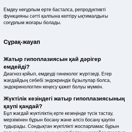
Емдеу неғұрлым ерте басталса, репродуктивті
функцияны сәтті қалпына келтіру ықтималдығы
соғұрлым жоғары болады.
Сұрақ-жауап
Жатыр гипоплазиясын қай дәрігер
емдейді?
Диагноз қойып, емдеуді гинеколог жүргізеді. Егер
жағдайдың себебі эндокриндік бұзылулар болса,
эндокринологпен кеңесу қажет болуы мүмкін.
Жүктілік кезіндегі жатыр гипоплазиясының
қаупі қандай?
Бұл жағдай жүктіліктің ерте кезеңінде түсік тастау,
мерзімінен бұрын босану және әлсіз босану қаупін
тудырады. Сондықтан жүктілікті жоспарламас бұрын