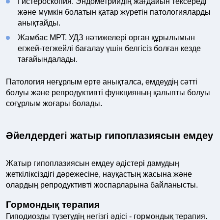
Гистероскопия. Эндометрийдің жағдайын тексереді
және мүмкін болатын қатар жүретін патологияларды
анықтайды.
Жамбас МРТ. УДЗ нәтижелері орган құрылымын
егжей-тегжейлі бағалау үшін белгісіз болған кезде
тағайындалады.
Патология неғұрлым ерте анықталса, емдеудің сәтті
болуы және репродуктивті функцияның қалыпты болуы
соғұрлым жоғары болады.
Әйелдердегі жатыр гипоплазиясын емдеу
Жатыр гипоплазиясын емдеу әдістері дамудың
жеткіліксіздігі дәрежесіне, науқастың жасына және
олардың репродуктивті жоспарларына байланысты.
Гормондық терапия
Гиподиозды түзетудің негізгі әдісі - гормондық терапия.