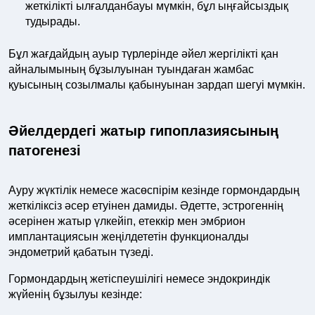
жеткілікті ылғалданбауы мүмкін, бұл ыңғайсыздық
тудырады.
Бұл жағдайдың ауыр түрлерінде әйел жергілікті қан
айналымының бұзылуынан туындаған жамбас
қуысының созылмалы қабынуынан зардап шегуі мүмкін.
Әйелдердегі жатыр гипоплазиясының
патогенезі
Ауру жүктілік немесе жасөспірім кезінде гормондардың
жеткіліксіз әсер етуінен дамиды. Әдетте, эстрогеннің
әсерінен жатыр үлкейіп, етеккір мен эмбрион
имплантациясын жеңілдететін функционалды
эндометрий қабатын түзеді.
Гормондардың жетіспеушілігі немесе эндокриндік
жүйенің бұзылуы кезінде: