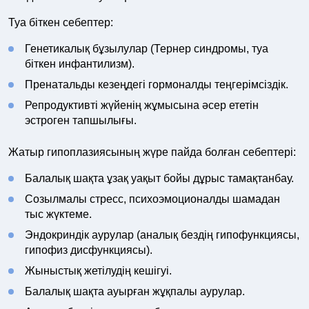
Туа біткен себептер:
Генетикалық бұзылулар (Тернер синдромы, туа
біткен инфантилизм).
Пренатальды кезеңдегі гормоналды теңгерімсіздік.
Репродуктивті жүйенің жұмысына әсер ететін
эстроген тапшылығы.
Жатыр гипоплазиясының жүре пайда болған себептері:
Балалық шақта ұзақ уақыт бойы дұрыс тамақтанбау.
Созылмалы стресс, психоэмоционалды шамадан
тыс жүктеме.
Эндокриндік аурулар (аналық бездің гипофункциясы,
гипофиз дисфункциясы).
Жыныстық жетілудің кешігуі.
Балалық шақта ауырған жұқпалы аурулар.