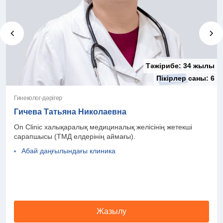
Тәжірибе:
34 жылы
Пікірлер саны:
6
Гинеколог-дәрігер
Гичева Татьяна Николаевна
On Clinic халықаралық медициналық желісінің жетекші
сарапшысы (ТМД елдерінің аймағы).
Абай даңғылындағы клиника
Жазылу