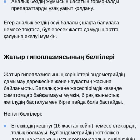
Аналық бездің жұмысын басатын гормоналды
препараттарды ұзақ уақыт қолдану.
Егер аналық бездің өсуі балалық шақта баяуласа
немесе тоқтаса, бұл ересек жаста дамудың артта
қалуына әкелуі мүмкін.
Жатыр гипоплазиясының белгілері
Жатыр гипоплазиясының көріністері эндометрийдің
дамымау дәрежесіне және науқастың жасына
байланысты. Балалық және жасөспірімдік кезеңде
симптомдар байқалмауы мүмкін, бірақ жыныстық
жетілудің басталуымен бірге пайда бола бастайды.
Негізгі белгілері:
Етеккірдің кешігуі (16 жастан кейін) немесе етеккірдің
толық болмауы. Бұл эндометрийдің жеткіліксіз
дамуына және жыныстық гормондардың өндірілуінің