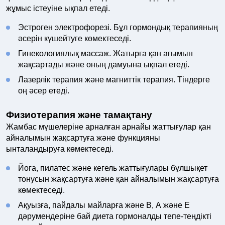
жұмыс істеуіне ықпал етеді.
Эстроген электрофорезі. Бұл гормондық терапияның
әсерін күшейтуге көмектеседі.
Гинекологиялық массаж. Жатырға қан ағымын
жақсартады және оның дамуына ықпал етеді.
Лазерлік терапия және магниттік терапия. Тіндерге
оң әсер етеді.
Физиотерапия және тамақтану
Жамбас мүшелеріне арналған арнайы жаттығулар қан
айналымын жақсартуға және функцияны
ынталандыруға көмектеседі.
Йога, пилатес және кегель жаттығулары бұлшықет
тонусын жақсартуға және қан айналымын жақсартуға
көмектеседі.
Ақуызға, пайдалы майларға және В, А және Е
дәрумендеріне бай диета гормоналды тепе-теңдікті