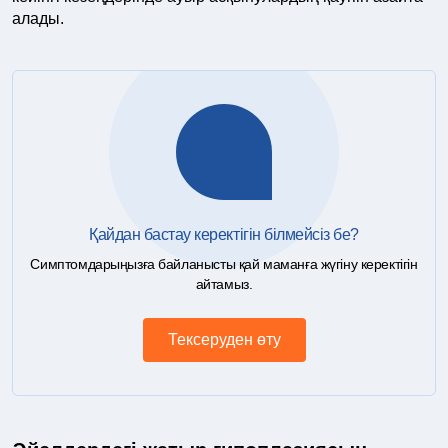
алады.
Қайдан бастау керектігін білмейсіз бе?
Симптомдарыңызға байланысты қай маманға жүгіну керектігін
айтамыз.
Тексеруден өту