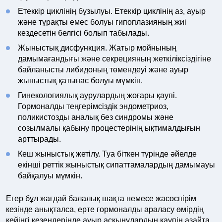
Етеккір циклінің бұзылуы. Етеккір циклінің аз, ауыр
және тұрақты емес болуы гипоплазияның жиі
кездесетін белгісі болып табылады.
Жыныстық дисфункция. Жатыр мойнының
дамымағандығы және секрецияның жеткіліксіздігіне
байланысты либидоның төмендеуі және ауыр
жыныстық қатынас болуы мүмкін.
Гинекологиялық аурулардың жоғары қаупі.
Гормоналды теңгерімсіздік эндометриоз,
поликистозды аналық без синдромы және
созылмалы қабыну процестерінің ықтималдығын
арттырады.
Кеш жыныстық жетілу. Туа біткен түрінде әйелде
екінші реттік жыныстық сипаттамалардың дамымауы
байқалуы мүмкін.
Егер бұл жағдай балалық шақта немесе жасөспірім
кезінде анықталса, ерте гормоналды араласу өмірдің
кейінгі кезеңдерінде ауыр асқынулардың қаупін азайта