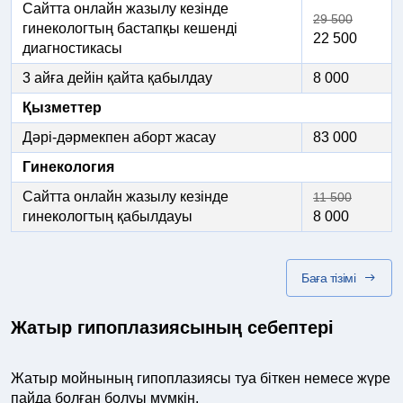
Сайтта онлайн жазылу кезінде
29 500
гинекологтың бастапқы кешенді
22 500
диагностикасы
3 айға дейін қайта қабылдау
8 000
Қызметтер
Дәрі-дәрмекпен аборт жасау
83 000
Гинекология
Сайтта онлайн жазылу кезінде
11 500
гинекологтың қабылдауы
8 000
Баға тізімі
Жатыр гипоплазиясының себептері
Жатыр мойнының гипоплазиясы туа біткен немесе жүре
пайда болған болуы мүмкін.