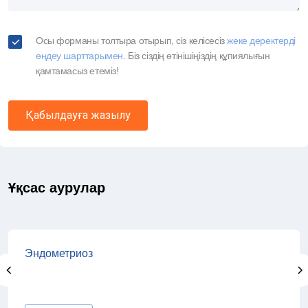
Осы форманы толтыра отырып, сіз келісесіз
жеке деректерді
өңдеу шарттарымен
. Біз сіздің өтінішіңіздің құпиялығын
қамтамасыз етеміз!
Қабылдауға жазылу
Ұқсас аурулар
Эндометриоз