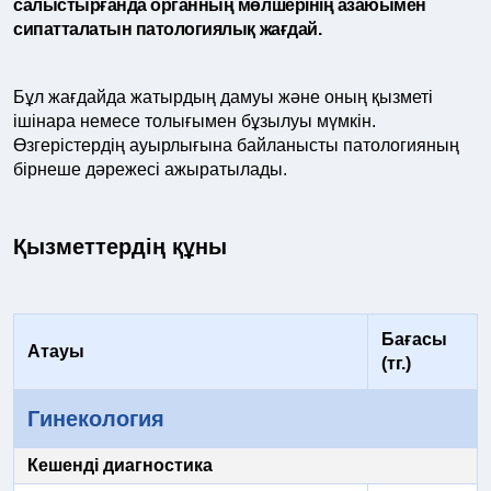
салыстырғанда органның мөлшерінің азаюымен
сипатталатын патологиялық жағдай.
Бұл жағдайда жатырдың дамуы және оның қызметі
ішінара немесе толығымен бұзылуы мүмкін.
Өзгерістердің ауырлығына байланысты патологияның
бірнеше дәрежесі ажыратылады.
Қызметтердің құны
Бағасы
Атауы
(тг.)
Гинекология
Кешенді диагностика