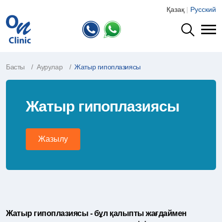
Қазақ
|
Русский
Басты
Аурулар
Жатыр гипоплазиясы
Жатыр гипоплазиясы
Жазылу
Жатыр гипоплазиясы - бұл қалыпты жағдаймен