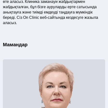
өте аласыз. Клиника заманауи жабдықтармен
жабдықталған, бұл бізге ауруларды ерте сатысында
анықтауға және тиімді емдеуді таңдауға мүмкіндік
береді. Сіз On Clinic веб-сайтында кездесуге жазыла
аласыз.
Мамандар