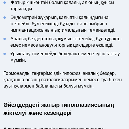
Жатыр кішкентай болып қалады, ал оның қуысы
тарылады.
Эндометрий жұқарып, қалыпты қалыңдығына
жетпейді, бұл етеккірді бұзады және эмбрион
имплантациясының ықтималдығын төмендетеді.
Аналық бездер толық жұмыс істемейді, бұл тұрақты
емес немесе ановуляторлық циклдерге әкеледі.
Ұрықтану төмендейді, бедеулік немесе түсік тастау
мүмкін.
Гормоналды теңгерімсіздік гипофиз, аналық бездер,
қалқанша безінің патологияларымен немесе туа біткен
ауытқулармен байланысты болуы мүмкін.
Әйелдердегі жатыр гипоплазиясының
жіктелуі және кезеңдері