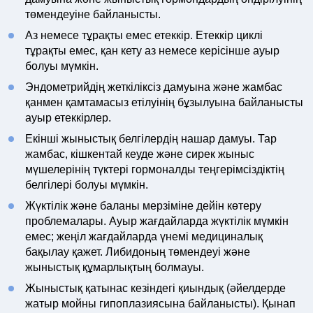
төмендеуіне байланысты.
Аз немесе тұрақты емес етеккір. Етеккір циклі
тұрақты емес, қан кету аз немесе керісінше ауыр
болуы мүмкін.
Эндометрийдің жеткіліксіз дамуына және жамбас
қанмен қамтамасыз етілуінің бұзылуына байланысты
ауыр етеккірлер.
Екінші жыныстық белгілердің нашар дамуы. Тар
жамбас, кішкентай кеуде және сирек жыныс
мүшелерінің түктері гормоналды теңгерімсіздіктің
белгілері болуы мүмкін.
Жүктілік және баланы мерзіміне дейін көтеру
проблемалары. Ауыр жағдайларда жүктілік мүмкін
емес; жеңіл жағдайларда үнемі медициналық
бақылау қажет. Либидоның төмендеуі және
жыныстық құмарлықтың болмауы.
Жыныстық қатынас кезіндегі қиындық (әйелдерде
жатыр мойны гипоплазиясына байланысты). Қынап