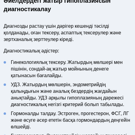
Әйелдердегі жатыр гипоплазиясын
диагностикалау
Диагнозды растау үшін дәрігер кешенді тәсілді
қолданады, оған тексеру, аспаптық тексерулер және
зертханалық зерттеулер кіреді.
Диагностикалық әдістер:
Гинекологиялық тексеру. Жатырдың мөлшері мен
пішінін, сондай-ақ жатыр мойнының денеге
қатынасын бағалайды.
УДЗ. Жатырдың мөлшерін, эндометрийдің
қалыңдығын және аналық бездердің жағдайын
анықтайды. УДЗ арқылы гипоплазияның дәрежесі
диагностикалық негізгі критерий болып табылады.
Гормоналды талдау. Эстроген, прогестерон, ФСГ, ЛГ
және өсуге әсер ететін басқа гормондардың деңгейін
өлшейді.