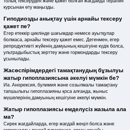
толық тексеруден және қажет болған жағдайда терапия
курсынан өту маңызды.
Гиподиозды анықтау үшін арнайы тексеру
қажет пе?
Егер етеккір циклінде шағымдар немесе ауытқулар
болмаса, арнайы тексеру қажет емес. Дегенмен, егер
репродуктивті жүйенің дамуының кешігуіне күдік болса,
ультрадыбыстық зерттеу және гормондарды тексеру
ұсынылады.
Жасөспірімдердегі тамақтанудың бұзылуы
жатыр гипоплазиясына әкелуі мүмкін бе?
Иә. Анорексия, булимия және созылмалы тамақтану
тапшылығы гипоплазияны қоса алғанда, жыныс
мүшелерінің дамуының кешігуіне әкелуі мүмкін.
Жатыр гипоплазиясы емделусіз жазыла ала
ма?
Сирек жағдайларда, егер жағдай жеңіл болса және