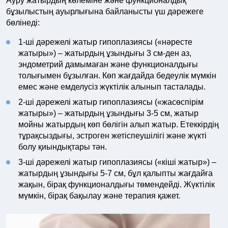
Ауру жатырдың көлеміне және функционалдық
бұзылыстың ауырлығына байланысты үш дәрежеге
бөлінеді:
1-ші дәрежелі жатыр гипоплазиясы («нәресте
жатыры») – жатырдың ұзындығы 3 см-ден аз,
эндометрий дамымаған және функционалдығы
толығымен бұзылған. Көп жағдайда бедеулік мүмкін
емес және емделусіз жүктілік алынып тасталады.
2-ші дәрежелі жатыр гипоплазиясы («жасөспірім
жатыры») – жатырдың ұзындығы 3-5 см, жатыр
мойны жатырдың көп бөлігін алып жатыр. Етеккірдің
тұрақсыздығы, эстроген жетіспеушілігі және жүкті
болу қиындықтары тән.
3-ші дәрежелі жатыр гипоплазиясы («кіші жатыр») –
жатырдың ұзындығы 5-7 см, бұл қалыпты жағдайға
жақын, бірақ функционалдығы төмендейді. Жүктілік
мүмкін, бірақ бақылау және терапия қажет.