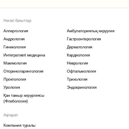
Негізгі бағыттар
Аллергология
Амбулаториялық хирургия
Андрология
Гастроэнтерология
Гинекология
Дерматология
Интегративті медицина
Кардиология
Маммология
Неврология
Оториноларингология
Офтальмология
Проктология
Трихология
Урология
Эндокринология
Қан тамыр хирургиясы
(Флебология)
Ақпарат
Компания туралы