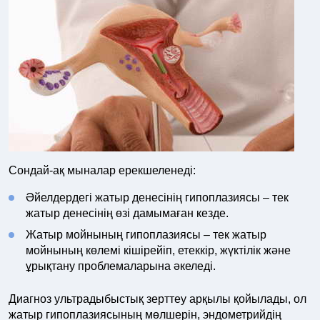
Сондай-ақ мыналар ерекшеленеді:
Әйелдердегі жатыр денесінің гипоплазиясы – тек
жатыр денесінің өзі дамымаған кезде.
Жатыр мойнының гипоплазиясы – тек жатыр
мойнының көлемі кішірейіп, етеккір, жүктілік және
ұрықтану проблемаларына әкеледі.
Диагноз ультрадыбыстық зерттеу арқылы қойылады, ол
жатыр гипоплазиясының мөлшерін, эндометрийдің