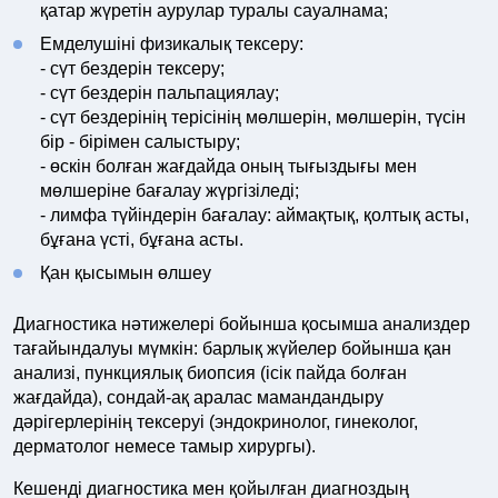
қатар жүретін аурулар туралы сауалнама;
Емделушіні физикалық тексеру:
- сүт бездерін тексеру;
- сүт бездерін пальпациялау;
- сүт бездерінің терісінің мөлшерін, мөлшерін, түсін
бір - бірімен салыстыру;
- өскін болған жағдайда оның тығыздығы мен
мөлшеріне бағалау жүргізіледі;
- лимфа түйіндерін бағалау: аймақтық, қолтық асты,
бұғана үсті, бұғана асты.
Қан қысымын өлшеу
Диагностика нәтижелері бойынша қосымша анализдер
тағайындалуы мүмкін: барлық жүйелер бойынша қан
анализі, пункциялық биопсия (ісік пайда болған
жағдайда), сондай-ақ аралас мамандандыру
дәрігерлерінің тексеруі (эндокринолог, гинеколог,
дерматолог немесе тамыр хирургы).
Кешенді диагностика мен қойылған диагноздың