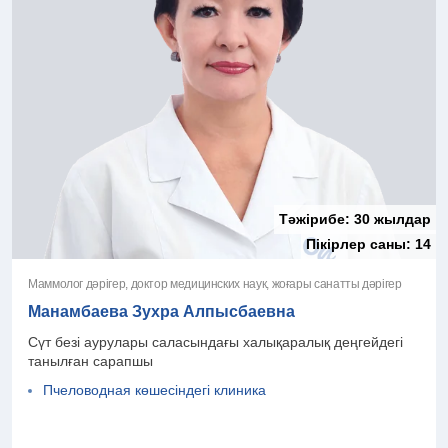
Тәжірибе:
30 жылдар
Пікірлер саны:
14
Маммолог дәрігер, доктор медицинских наук, жоғары санатты дәрігер
Манамбаева Зухра Алпысбаевна
Сүт безі аурулары саласындағы халықаралық деңгейдегі
танылған сарапшы
Пчеловодная көшесіндегі клиника