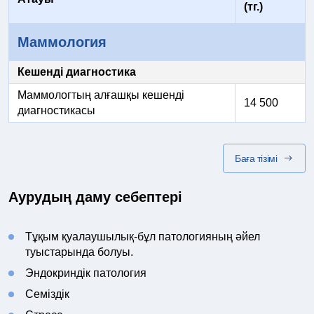
(тг.)
Маммология
Кешенді диагностика
Маммологтың алғашқы кешенді
14 500
диагностикасы
Баға тізімі
Аурудың даму себептері
Тұқым қуалаушылық-бұл патологияның әйел
туыстарында болуы.
Эндокриндік патология
Семіздік