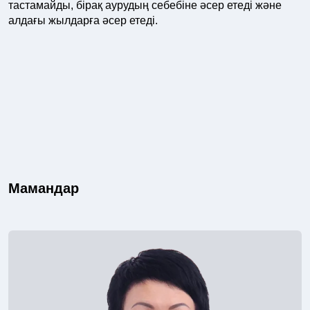
тастамайды, бірақ аурудың себебіне әсер етеді және
алдағы жылдарға әсер етеді.
Мамандар