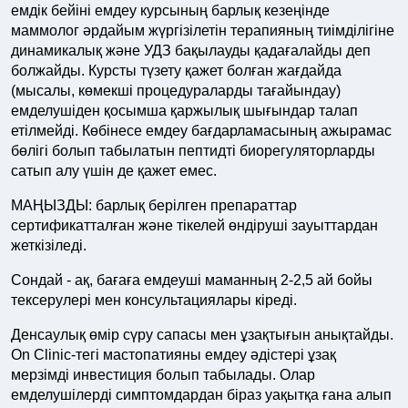
емдік бейіні емдеу курсының барлық кезеңінде
маммолог әрдайым жүргізілетін терапияның тиімділігіне
динамикалық және УДЗ бақылауды қадағалайды деп
болжайды. Курсты түзету қажет болған жағдайда
(мысалы, көмекші процедураларды тағайындау)
емделушіден қосымша қаржылық шығындар талап
етілмейді. Көбінесе емдеу бағдарламасының ажырамас
бөлігі болып табылатын пептидті биорегуляторларды
сатып алу үшін де қажет емес.
МАҢЫЗДЫ: барлық берілген препараттар
сертификатталған және тікелей өндіруші зауыттардан
жеткізіледі.
Сондай - ақ, бағаға емдеуші маманның 2-2,5 ай бойы
тексерулері мен консультациялары кіреді.
Денсаулық өмір сүру сапасы мен ұзақтығын анықтайды.
On Clinic-тегі мастопатияны емдеу әдістері ұзақ
мерзімді инвестиция болып табылады. Олар
емделушілерді симптомдардан біраз уақытқа ғана алып