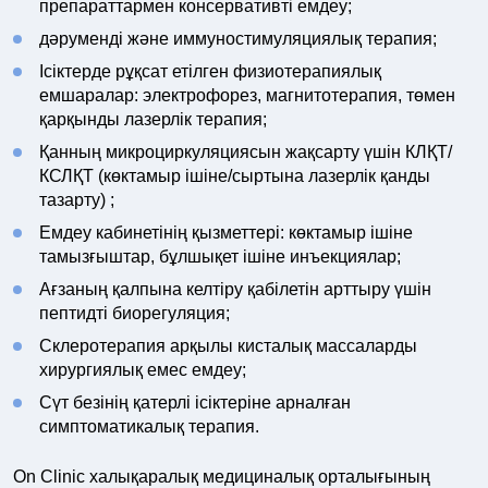
препараттармен консервативті емдеу;
дәруменді және иммуностимуляциялық терапия;
Ісіктерде рұқсат етілген физиотерапиялық
емшаралар: электрофорез, магнитотерапия, төмен
қарқынды лазерлік терапия;
Қанның микроциркуляциясын жақсарту үшін КЛҚТ/
КСЛҚТ (көктамыр ішіне/сыртына лазерлік қанды
тазарту) ;
Емдеу кабинетінің қызметтері: көктамыр ішіне
тамызғыштар, бұлшықет ішіне инъекциялар;
Ағзаның қалпына келтіру қабілетін арттыру үшін
пептидті биорегуляция;
Склеротерапия арқылы кисталық массаларды
хирургиялық емес емдеу;
Сүт безінің қатерлі ісіктеріне арналған
симптоматикалық терапия.
On Clinic халықаралық медициналық орталығының