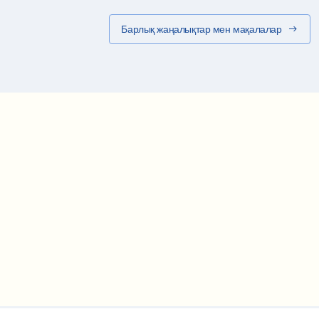
Барлық жаңалықтар мен мақалалар
Маршрут картасы