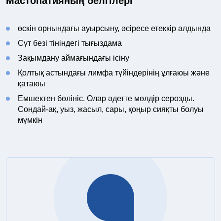
Мастопатияның белгілері
өскін орнындағы ауырсыну, әсіресе етеккір алдында
Сүт безі тініндегі тығыздама
Зақымдану аймағындағы ісіну
Қолтық астындағы лимфа түйіндерінің ұлғаюы және
қатаюы
Емшектен бөлініс. Олар әдетте мөлдір серозды.
Сондай-ақ, уыз, жасыл, сары, қоңыр сияқты болуы
мүмкін