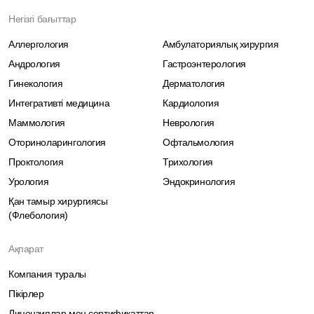
Негізгі бағыттар
Аллергология
Амбулаториялық хирургия
Андрология
Гастроэнтерология
Гинекология
Дерматология
Интегративті медицина
Кардиология
Маммология
Неврология
Оториноларингология
Офтальмология
Проктология
Трихология
Урология
Эндокринология
Қан тамыр хирургиясы
(Флебология)
Ақпарат
Компания туралы
Пікірлер
Лицензиялар мен сертификаттар