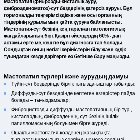
Мастопатия (фиброзды-кисталық ауру,
фиброаденоматоз)-сүт бездерінің қатерсіз ауруы. Бұл
гормоналды теңгерімсіздікке және осы органның
тіндерінің құрылымын қайта құруға байланысты.
Мастопатия-сүт безінің кең таралған патологиялық
жағдайларының бірі. Қазіргі әйелдердің 60% - дан
астамы ерте ме, кеш пе бұл диагнозға тап болады.
Сондықтан оның негізгі көріністерін білу және күдік
туындаған кезде дәрігерге өз бетінше бару маңызды.
Мастопатия түрлері және аурудың дамуы
Түйін-сүт бездерінде бірлік тығыздағыштар табылды;
Диффузды-сүт бездерінде көптеген өзгерістер пайда
болады – тығыздамалар;
Фиброцистозды-диффузды мастопатияның бір түрі,
кисталардың, фиброаденнің, сүт безінің ішілік
папилломасының болуымен бірге жүреді.
Ошақты мастопатия-көлденең жазықтықта
тығыздағышпен тығыз серпімді немесе серпімді