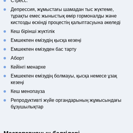
Стресс.
Депрессия, жұмыстағы шамадан тыс жүктеме,
тұрақты емес жыныстық өмір гормоналды және
кистозды өскінді процестің қалыптасуына әкеледі
Кеш бірінші жүктілік
Емшекпен емізудің қысқа кезеңі
Емшекпен емізуден бас тарту
Аборт
Кейінгі менархе
Емшекпен емізудің болмауы, қысқа немесе ұзақ
кезеңі
Кеш менопауза
Репродуктивті жүйе органдарының жұмысындағы
бұзушылықтар