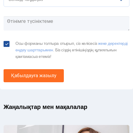
Осы форманы толтыра отырып, сіз келісесіз
жеке деректерді
өңдеу шарттарымен
. Біз сіздің өтінішіңіздің құпиялығын
қамтамасыз етеміз!
Қабылдауға жазылу
Жаңалықтар мен мақалалар