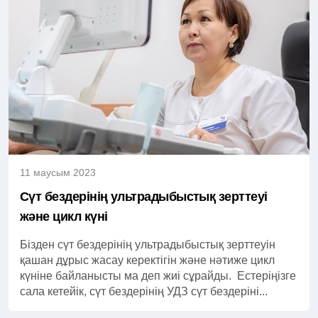
11 маусым 2023
Сүт бездерінің ультрадыбыстық зерттеуі
және цикл күні
Бізден сүт бездерінің ультрадыбыстық зерттеуін
қашан дұрыс жасау керектігін және нәтиже цикл
күніне байланысты ма деп жиі сұрайды. Естеріңізге
сала кетейік, сүт бездерінің УДЗ сүт бездеріні...