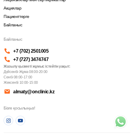
Акциялар
Пациенттерге
Байланыс
Байланыс
+7 (702) 2501005
+7 (727) 3474747
Жазылу қызметі жұмыс істейтін уақыт:
Дүйсенбі-Жұма 08:00-20:00
Сенбі 08:00-17:00
Жексенбі 10:00-15:00
almaty@onclinic.kz
Бізге қосылыңыз!