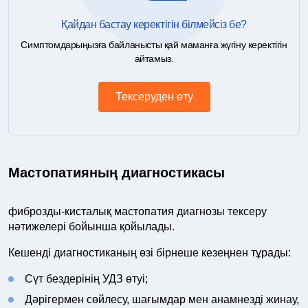
Қайдан бастау керектігін білмейсіз бе?
Симптомдарыңызға байланысты қай маманға жүгіну керектігін
айтамыз.
Тексеруден өту
Мастопатияның диагностикасы
фиброзды-кисталық мастопатия диагнозы тексеру
нәтижелері бойынша қойылады.
Кешенді диагностиканың өзі бірнеше кезеңнен тұрады:
Сүт бездерінің УДЗ өтуі;
Дәрігермен сөйлесу, шағымдар мен анамнезді жинау,