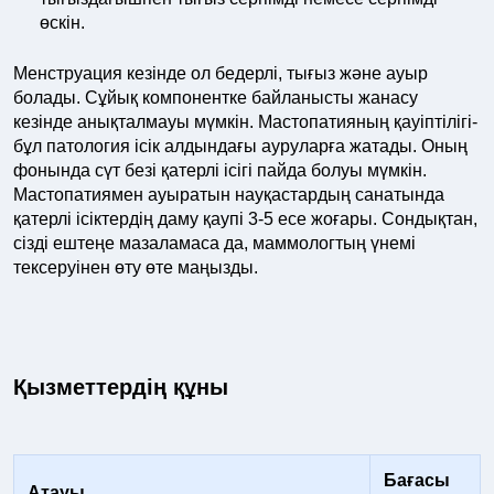
өскін.
Менструация кезінде ол бедерлі, тығыз және ауыр
болады. Сұйық компонентке байланысты жанасу
кезінде анықталмауы мүмкін. Мастопатияның қауіптілігі-
бұл патология ісік алдындағы ауруларға жатады. Оның
фонында сүт безі қатерлі ісігі пайда болуы мүмкін.
Мастопатиямен ауыратын науқастардың санатында
қатерлі ісіктердің даму қаупі 3-5 есе жоғары. Сондықтан,
сізді ештеңе мазаламаса да, маммологтың үнемі
тексеруінен өту өте маңызды.
Қызметтердің құны
Бағасы
Атауы