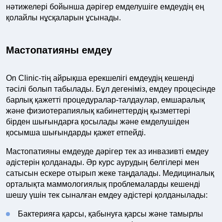
нәтижелері бойынша дәрігер емделушіге емдеудің ең
қолайлы нұсқаларын ұсынады.
Мастопатияны емдеу
On Clinic-тің айрықша ерекшелігі емдеудің кешенді
тәсілі болып табылады. Бұл дегеніміз, емдеу процесінде
барлық қажетті процедуралар-талдаулар, емшаралық
және физиотерапиялық кабинеттердің қызметтері
бірден шығындарға қосылады және емделушіден
қосымша шығындарды қажет етпейді.
Мастопатияны емдеуде дәрігер тек аз инвазивті емдеу
әдістерін қолданады. Әр курс аурудың белгілері мен
сатысын ескере отырып жеке таңдалады. Медициналық
орталықта маммологиялық проблемаларды кешенді
шешу үшін тек сыналған емдеу әдістері қолданылады:
Бактерияға қарсы, қабынуға қарсы және тамырлы