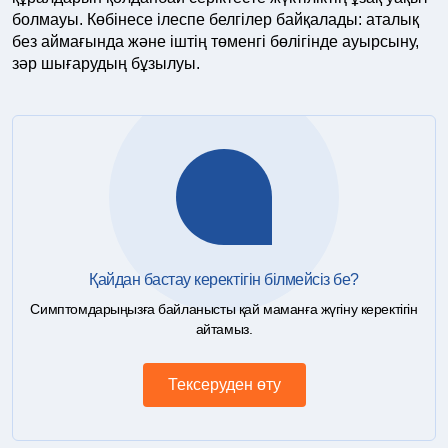
болмауы. Көбінесе ілеспе белгілер байқалады: аталық
без аймағында және іштің төменгі бөлігінде ауырсыну,
зәр шығарудың бұзылуы.
Қайдан бастау керектігін білмейсіз бе?
Симптомдарыңызға байланысты қай маманға жүгіну керектігін
айтамыз.
Тексеруден өту