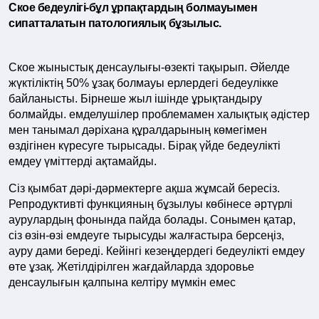
Ское бедеулігі-бұл ұрпақтардың болмауымен
сипатталатын патологиялық бұзылыс.
Ское жыныстық денсаулығы-өзекті тақырып. Әйелде
жүктіліктің 50% ұзақ болмауы ерлердегі бедеулікке
байланысты. Бірнеше жыл ішінде ұрықтандыру
болмайды. емделушілер проблемамен халықтық әдістер
мен танымал дәріхана құралдарының көмегімен
өздігінен күресуге тырысады. Бірақ үйде бедеулікті
емдеу үміттерді ақтамайды.
Сіз қымбат дәрі-дәрмектерге ақша жұмсай бересіз.
Репродуктивті функцияның бұзылуы көбінесе әртүрлі
аурулардың фонында пайда болады. Сонымен қатар,
сіз өзін-өзі емдеуге тырысуды жалғастыра берсеңіз,
ауру дами береді. Кейінгі кезеңдердегі бедеулікті емдеу
өте ұзақ. Жетілдірілген жағдайларда здоровье
денсаулығын қалпына келтіру мүмкін емес