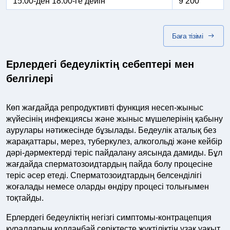
15:00-ден 18:00-ге дейін
9 200
Баға тізімі
Ерлердегі бедеуліктің себептері мен
белгілері
Көп жағдайда репродуктивті функция несеп-жыныс
жүйесінің инфекциясы және жыныс мүшелерінің қабыну
аурулары нәтижесінде бұзылады. Бедеулік аталық без
жарақаттары, мерез, туберкулез, алкогольді және кейбір
дәрі-дәрмектерді теріс пайдалану аясында дамиды. Бұл
жағдайда сперматозоидтардың пайда болу процесіне
теріс әсер етеді. Сперматозоидтардың белсенділігі
жоғалады немесе оларды өндіру процесі толығымен
тоқтайды.
Ерлердегі бедеуліктің негізгі симптомы-контрацепция
құралдарын қолданбай серіктесте жүктіліктің ұзақ уақыт