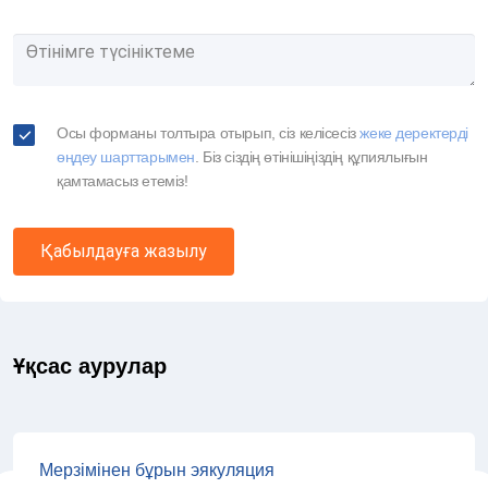
Осы форманы толтыра отырып, сіз келісесіз
жеке деректерді
өңдеу шарттарымен
. Біз сіздің өтінішіңіздің құпиялығын
қамтамасыз етеміз!
Қабылдауға жазылу
Ұқсас аурулар
Мерзімінен бұрын эякуляция