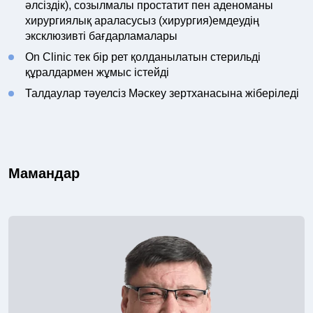
әлсіздік), созылмалы простатит пен аденоманы
хирургиялық араласусыз (хирургия)емдеудің
эксклюзивті бағдарламалары
On Clinic тек бір рет қолданылатын стерильді
құралдармен жұмыс істейді
Талдаулар тәуелсіз Мәскеу зертханасына жіберіледі
Мамандар