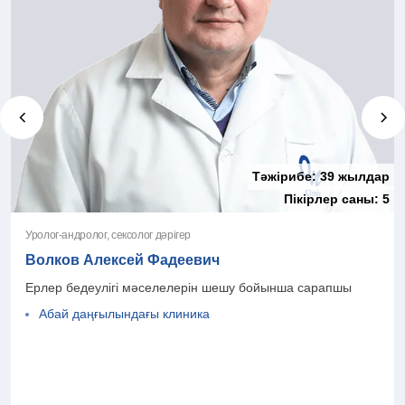
Тәжірибе:
39 жылдар
Пікірлер саны:
5
Уролог-андролог, сексолог дәрігер
Волков Алексей Фадеевич
Ерлер бедеулігі мәселелерін шешу бойынша сарапшы
Абай даңғылындағы клиника