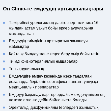
On Clinic-те емдеудің артықшылықтары
Тәжірибелі урологиялық дәрігерлер - клиника 16
жылдан астам уақыт бойы ерлер ауруларына
маманданған
Емдеудің тиімділігін арттыратын заманауи
жабдықтар
Қайта қабылдау және кеңес беру өмір бойы тегін
Тиімді физиотерапиялық емшаралар
Толық құпиялылық
Емделушіге емдеу кезеңінде жеке таңдалған
дозаларда берілетін сертификатталған түпнұсқа
медициналық препараттар
Емдеуді бақылау, дәрігер әрдайым емделушімен оң
нәтиже алғанға дейін байланыста болады
Эректильді дисфункцияны (ерлердегі жыныстық