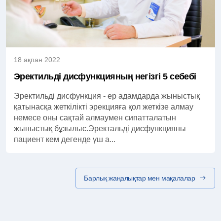
18 ақпан 2022
Эректильді дисфункцияның негізгі 5 себебі
Эректильді дисфункция - ер адамдарда жыныстық
қатынасқа жеткілікті эрекцияға қол жеткізе алмау
немесе оны сақтай алмаумен сипатталатын
жыныстық бұзылыс.Эректальді дисфункцияны
пациент кем дегенде үш а...
Барлық жаңалықтар мен мақалалар