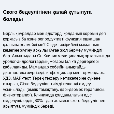
Ского бедеулігінен қалай құтылуға
болады
Барлық құралдар мен әдістерді қолданып көремін деп
қорқасыз ба және репродуктивті функция ешқашан
қалпына келмейді ме? Сізде тәжірибелі маманның
көмегіне жүгіну арқылы бұған жол бермеу мүмкіндігі
бар. Алматыдағы Он Клиник медициналық орталығында
уролог-андрологтардың жоғары білікті дәрігерлері
қабылдайды. Мамандар себебін анықтайды,
диагностика жүргізеді: инфекциялар мен гормондарға,
УДЗ, МАР-тест. Терең тексеру нәтижелеріне сүйене
отырып, Сізге бедеулікті тиімді кешенді емдеу
ұсынылады (емдік тамақтану, дәрі-дәрмек терапиясы,
физиотерапия). Клиникада қолданылатын әдіс
емделушілердің 80% - дан астамынского бедеулігінен
арылтуға мүмкіндік береді.