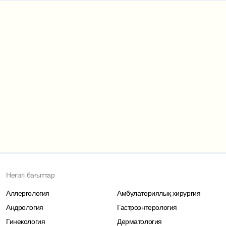
Маршрут картасы
Негізгі бағыттар
Аллергология
Амбулаториялық хирургия
Андрология
Гастроэнтерология
Гинекология
Дерматология