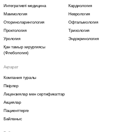
Интегративті медицина
Кардиология
Маммология
Неврология
Оториноларингология
Офтальмология
Проктология
Трихология
Урология
Эндокринология
Қан тамыр хирургиясы
(Флебология)
Ақпарат
Компания туралы
Пікірлер
Лицензиялар мен сертификаттар
Акциялар
Пациенттерге
Байланыс