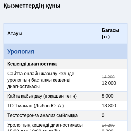
Қызметтердің құны
Бағасы
Атауы
(тг.)
Урология
Кешенді диагностика
Сайтта онлайн жазылу кезінде
14 200
урологтың бастапқы кешенді
12 000
диагностикасы
Қайта қабылдау (әрқашан тегін)
8 000
ТОП маман (Дыбов Ю. А.)
13 800
Тестостеронға анализ сыйлыққа
0
Урологтың кешенді диагностикасы
14 200