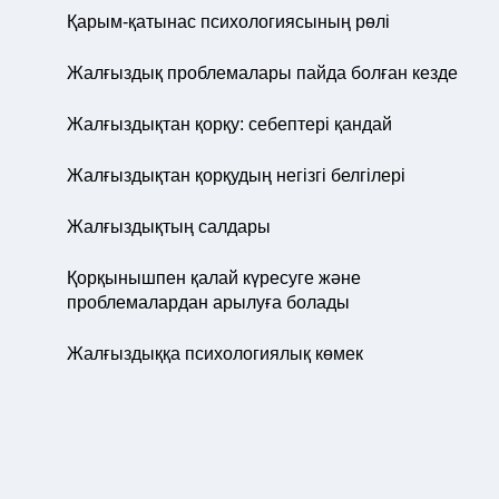
Қарым-қатынас психологиясының рөлі
Жалғыздық проблемалары пайда болған кезде
Жалғыздықтан қорқу: себептері қандай
Жалғыздықтан қорқудың негізгі белгілері
Жалғыздықтың салдары
Қорқынышпен қалай күресуге және
проблемалардан арылуға болады
Жалғыздыққа психологиялық көмек