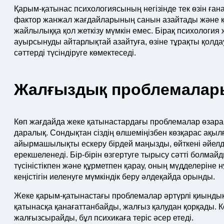
Қарым-қатынас психологиясының негізінде тек өзін ға
фактор жанжал жағдайларының санын азайтады және қа
жайлылыққа қол жеткізу мүмкін емес. Бірақ психологи
ауырсынуды айтарлықтай азайтуға, өзіне тұрақты қолдау
сәттерді түсіндіруге көмектеседі.
Жалғыздық проблемалары
Көп жағдайда жеке қатынастардағы проблемалар өзара 
даралық. Сондықтан сіздің өлшеміңізбен көзқарас ақ
айырмашылықты ескеру бірдей маңызды, өйткені әйелд
ерекшеленеді. Бір-бірін өзгертуге тырысу сәтті болмайд
түсіністікпен және құрметпен қарау, оның мүдделеріне нұ
кеңістігін иеленуге мүмкіндік беру әлдеқайда орынды.
Жеке қарым-қатынастағы проблемалар әртүрлі қиындық
қатынасқа қанағаттанбайды, жалғыз қалудан қорқады. 
жалғызсырайды, бұл психикаға теріс әсер етеді.