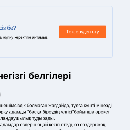
сіз бе?
Тексеруден өту
үгіну керектігін айтамыз.
гізгі белгілері
і.
н шешімсіздік болмаған жағдайда, тұлға күшті мінезді
рқу адамды "басқа біреудің үлгісі"бойынша әрекет
н алаңдаушылық тудырады.
дамдар өздерін оңай кесіп өтеді, өз сөздері жоқ,