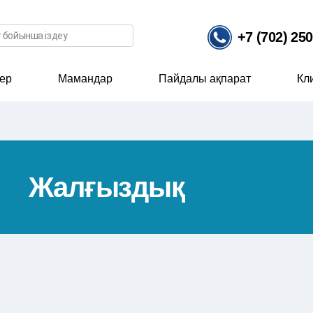
ісі
+7 (702) 25
ер
Мамандар
Пайдалы ақпарат
Кл
Жалғыздық