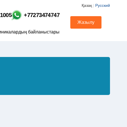
Қазақ
|
Русский
01005
+77273474747
Жазылу
иникалардың байланыстары