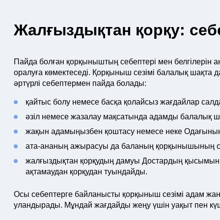
Жалғыздықтан қорқу: себ
Пайда болған қорқыныштың себептері мен белгілерін а
оралуға көмектеседі. Қорқыныш сезімі балалық шақта д
әртүрлі себептермен пайда болады:
қайтыс болу немесе басқа қолайсыз жағдайлар са
әзіл немесе жазалау мақсатында адамды балалық ш
жақын адамыңызбен қоштасу немесе неке Одағыны
ата-ананың ажырасуы да баланың қорқынышының с
жалғыздықтан қорқудың дамуы Достардың қысымын
ақтамаудан қорқудан туындайды.
Осы себептерге байланысты қорқыныш сезімі адам жа
уландырады. Мұндай жағдайды жеңу үшін уақыт пен күш