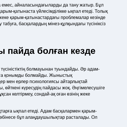
на емес, айналасындағыларды да тану жатыр. Бұл
рым-қатынаста үйлесімділікке ықпал етеді. Толық
я жеке қарым-қатынастардағы проблемалар кезінде
 табуға, басқалардың мінез-құлқындағы түсініксіз
 пайда болған кезде
түсіністіктің болмауынан туындайды. Әр адам-
ылға қонымды болмайды. Жыныстық
ер мен ерлер психологиясы айтарлықтай
ы, өйткені күресудің пайдасы жоқ. Әңгімелесушіге
қсан келтірмеу, сондай-ақ оған өзінің жеке
тарға ықпал етеді. Адам басқалармен қарым-
Көбінесе бұл алаңдаушылықтар расталады. Ол