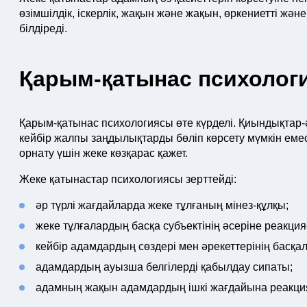
өзімшілдік, іскерлік, жақын және жақын, өркениетті және
білдіреді.
Қарым-қатынас психолог
Қарым-қатынас психологиясы өте күрделі. Қиындықтар-ә
кейбір жалпы заңдылықтарды бөліп көрсету мүмкін емес
орнату үшін жеке көзқарас қажет.
Жеке қатынастар психологиясы зерттейді:
әр түрлі жағдайларда жеке тұлғаның мінез-құлқы;
жеке тұлғалардың басқа субъектінің әсеріне реакция
кейбір адамдардың сөздері мен әрекеттерінің басқал
адамдардың ауызша белгілерді қабылдау сипаты;
адамның жақын адамдардың ішкі жағдайына реакци