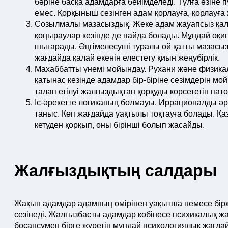
бәріне басқа адамдарға бейімделеді. Тұлға өзіне п
емес. Қорқыныш сезінген адам қорлауға, қорлауға 
Созылмалы мазасыздық. Жеке адам жауапсыз қал
қоңыраулар кезінде де пайда болады. Мұндай оқиғ
шығарады. Әңгімелесуші туралы ой қатты мазасыз
жағдайда қалай екенін елестету қиын жеңубірлік.
Махаббатты үнемі мойындау. Рухани және физик
қатынас кезінде адамдар бір-біріне сезімдерін мо
талап етілуі жалғыздықтан қорқуды көрсететін п
Іс-әрекетте логиканың болмауы. Иррационалды әре
таныс. Көп жағдайда уақтылы тоқтауға болады. Қаз
кетуден қорқып, оны бірінші болып жасайды.
Жалғыздықтың салдары
Жақын адамдар адамның өмірінен уақытша немесе біржо
сезінеді. Жалғызбасты адамдар көбінесе психикалық ж
босаңсумен бірге жүретін мұндай психологиялық жағда