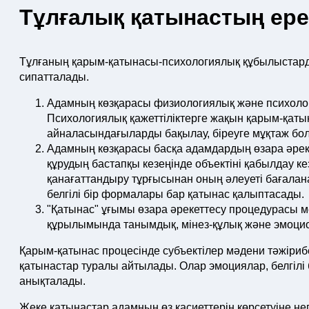
Тұлғалық қатынастың ере
Тұлғаның қарым-қатынасы-психологиялық құбылыстарды
сипатталады.
Адамның көзқарасы физиологиялық және психолог
Психологиялық қажеттіліктерге жақын қарым-қатына
айналасындағыларды бақылау, біреуге мұқтаж болу
Адамның көзқарасы басқа адамдардың өзара әрек
құрудың бастапқы кезеңінде объектіні қабылдау ке
қанағаттандыру тұрғысынан оның әлеуеті бағалана
белгілі бір формалары бар қатынас қалыптасады.
"Қатынас" ұғымы өзара әрекеттесу процедурасы 
құрылымында танымдық, мінез-құлық және эмоцио
Қарым-қатынас процесінде субъектілер мәдени тәжіри
қатынастар туралы айтылады. Олар эмоциялар, белгілі 
анықталады.
Жеке қатынастар адамның өз қасиеттерін көрсетуіне нег