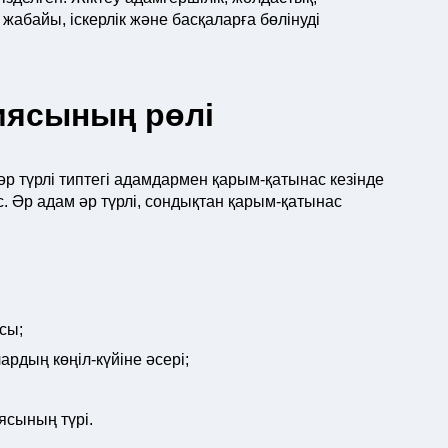
 жабайы, іскерлік және басқаларға бөлінуді
иясының рөлі
р түрлі типтегі адамдармен қарым-қатынас кезінде
. Әр адам әр түрлі, сондықтан қарым-қатынас
сы;
ардың көңіл-күйіне әсері;
ясының түрі.