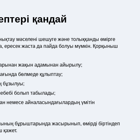
ептері қандай
нықтау мәселені шешуге және толыққанды өмірге
а, ересек жаста да пайда болуы мүмкін. Қорқыныш
лдарынан жақын адамынан айырылу;
ағында бөлмеде құлыптау;
ң бұзылуы;
ебебі болып табылады;
ан немесе айналасындағылардың үмітін
нының бұрыштарында жасырынып, өмірді біртіндеп
 қажет.