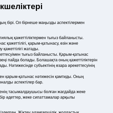
кшеліктері
ң бірі. Ол бірнеше маңызды аспектілермен
иялық қажеттіліктермен тығыз байланысты.
с қажеттілігі, қарым-қатынасу, өзін және
 қажеттілігі жатады.
еттесуімен тығыз байланысты. Қарым-қатынас
зеңі пайда болады. Болашақта оның қажеттіліктерін
ды. Нәтижесінде субъектінің өзара әрекеттесуінің
мен қарым-қатынас нәтижесін қамтиды. Оның
налды аспектілер бар.
бенің тасымалдаушысы болған жағдайда жеке
бір әдеттер, жеке сипаттамалар арқылы
ізделген. Жіктеу адамгершілік, жолдастық,