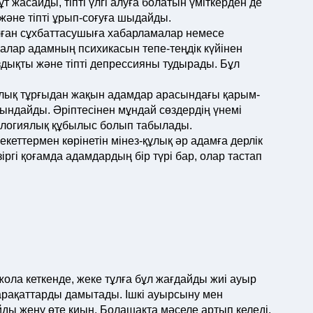
ұт жасайды, тіпті үлгі алуға болатын үміткерден де
және тіпті ұрып-соғуға шыдайды.
ған сұхбаттасушыға хабарламалар немесе
алар адамның психикасын тепе-теңдік күйінен
дықты және тіпті депрессияны тудырады. Бұл
алық тұрғыдан жақын адамдар арасындағы қарым-
йындайды. Әріптесінен мұндай сөздердің үнемі
атологиялық құбылыс болып табылады.
кеттермен көрінетін мінез-құлық әр адамға дерлік
іргі қоғамда адамдардың бір түрі бар, олар тастап
ла кеткенде, жеке тұлға бұл жағдайды жиі ауыр
арақаттарды дамытады. Ішкі ауырсыну мен
йды жеңу өте қиын. Болашақта мәселе артып келеді.