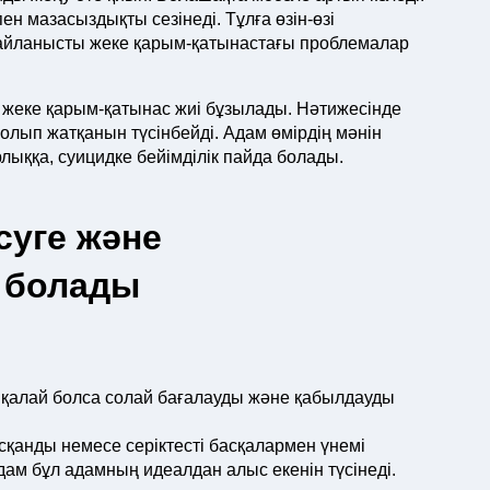
н мазасыздықты сезінеді. Тұлға өзін-өзі
айланысты жеке қарым-қатынастағы проблемалар
жеке қарым-қатынас жиі бұзылады. Нәтижесінде
олып жатқанын түсінбейді. Адам өмірдің мәнін
ыққа, суицидке бейімділік пайда болады.
суге және
 болады
н қалай болса солай бағалауды және қабылдауды
уысқанды немесе серіктесті басқалармен үнемі
дам бұл адамның идеалдан алыс екенін түсінеді.