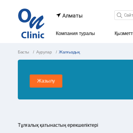
Іздеу өр
Алматы
Компания туралы
Қызметт
Басты
Аурулар
Жалғыздық
Жазылу
Тұлғалық қатынастың ерекшеліктері