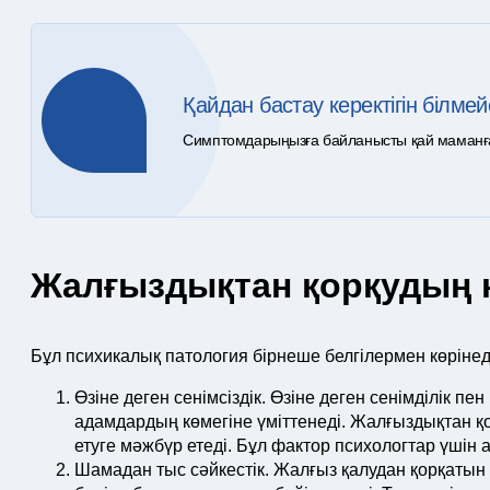
Қайдан бастау керектігін білмей
Симптомдарыңызға байланысты қай маманға ж
Жалғыздықтан қорқудың не
Бұл психикалық патология бірнеше белгілермен көрінед
Өзіне деген сенімсіздік. Өзіне деген сенімділік пе
адамдардың көмегіне үміттенеді. Жалғыздықтан қо
етуге мәжбүр етеді. Бұл фактор психологтар үші
Шамадан тыс сәйкестік. Жалғыз қалудан қорқатын а