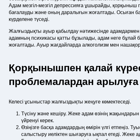
Адам мезгіл-мезгіл депрессияға ұшырайды, қорқыныш пе
бағалауды және оның даралығын жоғалтады. Осыған б
күрделене түседі.
Жалғыздықты ауыр қабылдау нәтижесінде адамдармен 
адамның психикасы қатты бұзылады, адам неге бұлай б
жоғалтады. Ауыр жағдайларда алкоголизм мен нашақорл
Қорқынышпен қалай күре
проблемалардан арылуға
Келесі ұсыныстар жалғыздықты жеңуге көмектеседі.
Түсіну және кешіру. Жеке адам өзінің жақындары
үйренуі керек.
Өзіңізге басқа адамдардың өмірін үлгі етпеңіз. Т
салыстыру иеліктен шығаруға ықпал етеді. Жеке а