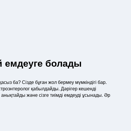
й емдеуге болады
асыз ба? Сізде бұған жол бермеу мүмкіндігі бар.
строэнтеролог қабылдайды. Дәрігер кешенді
 анықтайды және сізге тиімді емдеуді ұсынады. Әр