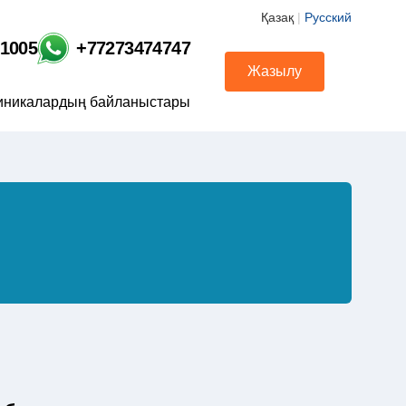
Қазақ
|
Русский
01005
+77273474747
Жазылу
иникалардың байланыстары