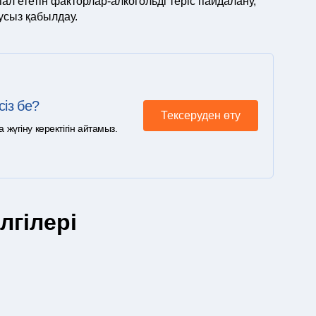
л ететін факторлар-алкогольді теріс пайдалану,
усыз қабылдау.
сіз бе?
Тексеруден өту
үгіну керектігін айтамыз.
гілері