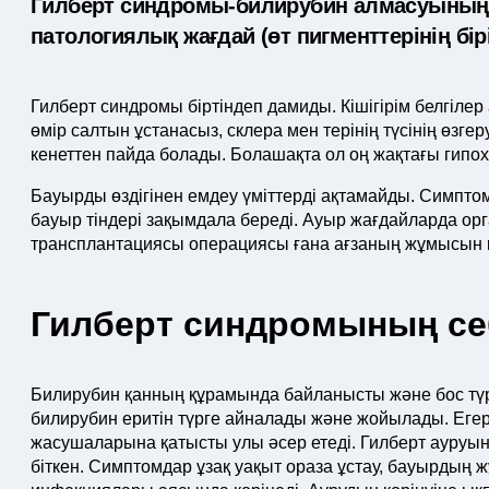
Гилберт синдромы-билирубин алмасуының
патологиялық жағдай (өт пигменттерінің бірі
Гилберт синдромы біртіндеп дамиды. Кішігірім белгіле
өмір салтын ұстанасыз, склера мен терінің түсінің өзг
кенеттен пайда болады. Болашақта ол оң жақтағы гип
Бауырды өздігінен емдеу үміттерді ақтамайды. Симпто
бауыр тіндері зақымдала береді. Ауыр жағдайларда ор
трансплантациясы операциясы ғана ағзаның жұмысын қа
Гилберт синдромының се
Билирубин қанның құрамында байланысты және бос тү
билирубин еритін түрге айналады және жойылады. Егер 
жасушаларына қатысты улы әсер етеді. Гилберт ауруыны
біткен. Симптомдар ұзақ уақыт ораза ұстау, бауырдың 