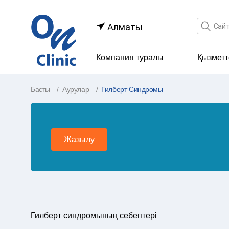
Іздеу өр
Алматы
Компания туралы
Қызметт
Басты
Аурулар
Гилберт Синдромы
Жазылу
Гилберт синдромының себептері