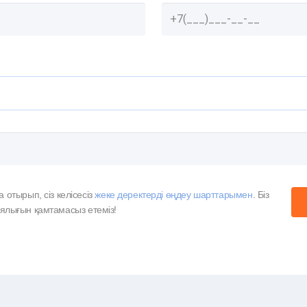
отырып, сіз келісесіз
жеке деректерді өңдеу шарттарымен
. Біз
ұпиялығын қамтамасыз етеміз!