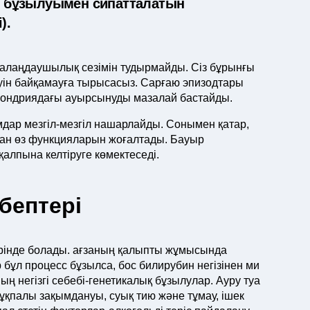
 бұзылуымен сипатталатын
).
р алаңдаушылық сезімін тудырмайды. Сіз бұрынғы
еруін байқамауға тырысасыз. Сарғаю эпизодтары
охондриядағы ауырсынуды мазалай бастайды.
мдар мезгіл-мезгіл нашарлайды. Сонымен қатар,
ган өз функцияларын жоғалтады. Бауыр
лпына келтіруге көмектеседі.
бептері
рінде болады. ағзаның қалыпты жұмысында
бұл процесс бұзылса, бос билирубин негізінен ми
ң негізгі себебі-генетикалық бұзылулар. Ауру туа
жұқпалы зақымдануы, суық тию және тұмау, ішек