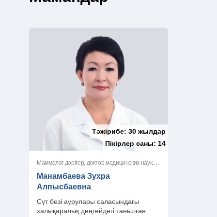
Тәжірибе:
30 жылдар
Пікірлер саны:
14
Маммолог дәрігер, доктор медицинских наук, жоғары санатты дәрігер
Манамбаева Зухра
Алпысбаевна
Сүт безі аурулары саласындағы
халықаралық деңгейдегі танылған