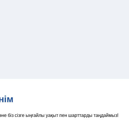
нім
әне біз сізге ыңғайлы уақыт пен шарттарды таңдаймыз!