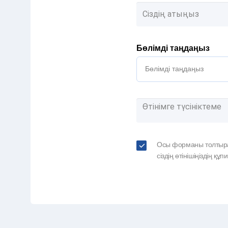
Бөлімді таңдаңыз
Бөлімді таңдаңыз
Осы форманы толтыра 
сіздің өтінішіңіздің қ