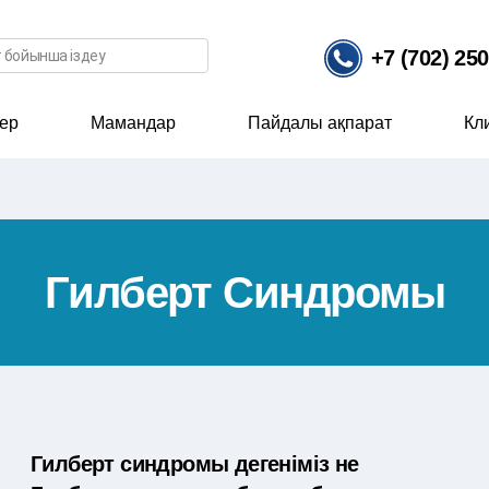
ісі
+7 (702) 25
ер
Мамандар
Пайдалы ақпарат
Кл
Гилберт Синдромы
Гилберт синдромы дегеніміз не