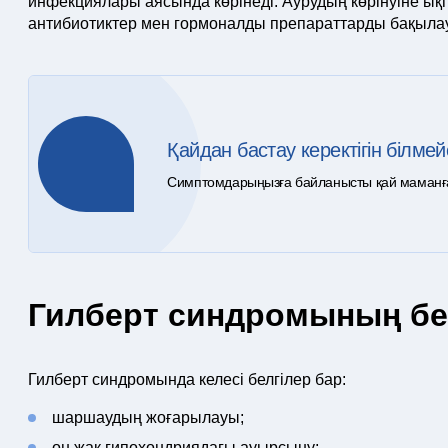
инфекциялары аясында көрінеді. Аурудың көрінуіне ықпа
антибиотиктер мен гормоналды препараттарды бақыла
Қайдан бастау керектігін білмей
Симптомдарыңызға байланысты қай маманға ж
Гилберт синдромының бел
Гилберт синдромында келесі белгілер бар:
шаршаудың жоғарылауы;
оң жақ гипохондриядағы ауырсыну;