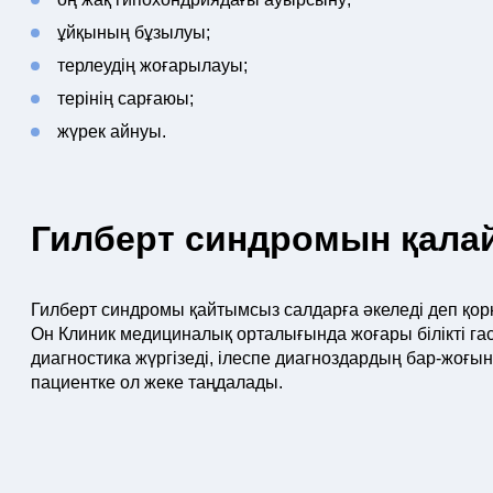
ұйқының бұзылуы;
терлеудің жоғарылауы;
терінің сарғаюы;
жүрек айнуы.
Гилберт синдромын қала
Гилберт синдромы қайтымсыз салдарға әкеледі деп қорқ
Он Клиник медициналық орталығында жоғары білікті га
диагностика жүргізеді, ілеспе диагноздардың бар-жоғын
пациентке ол жеке таңдалады.