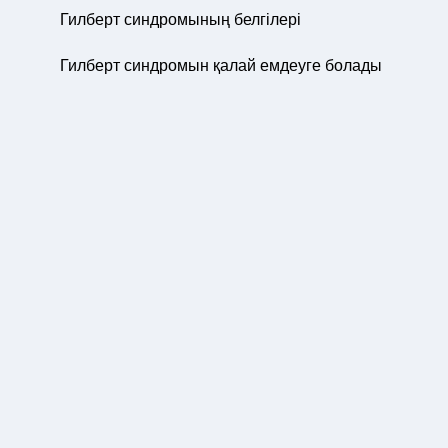
Гилберт синдромының белгілері
Гилберт синдромын қалай емдеуге болады