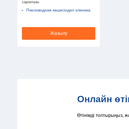
сарапшы
Пчеловодная көшесіндегі клиника
Жазылу
Онлайн өті
Өтінімді толтырыңыз, ж