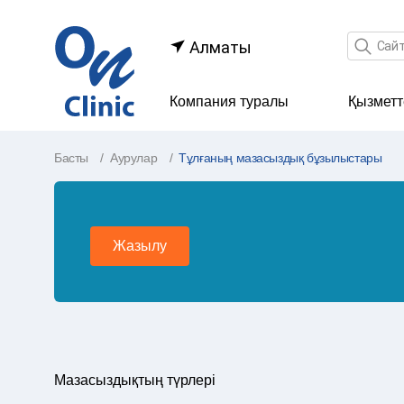
Іздеу өр
Алматы
Компания туралы
Қызметт
Басты
Аурулар
Тұлғаның мазасыздық бұзылыстары
Жазылу
Мазасыздықтың түрлері