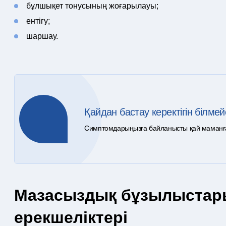
бұлшықет тонусының жоғарылауы;
ентігу;
шаршау.
Қайдан бастау керектігін білмей
Симптомдарыңызға байланысты қай маманға ж
Мазасыздық бұзылыстары
ерекшеліктері