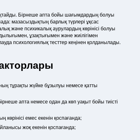
ықтайды. Бірнеше апта бойы шағымдардың болуы
ада: мазасыздықтың барлық түрлері ұқсас
алық және психикалық аурулардың көрінісі болуы
ндылығымен, ұзақтығымен және жиілігімен
ауда психологиялық тесттер кеңінен қолданылады.
акторлары
ның тұрақты жүйке бұзылуы немесе қатты
неше апта немесе одан да көп уақыт бойы тиісті
 көрінісі емес екенін қоспағанда;
йланысы жоқ екенін қоспағанда;