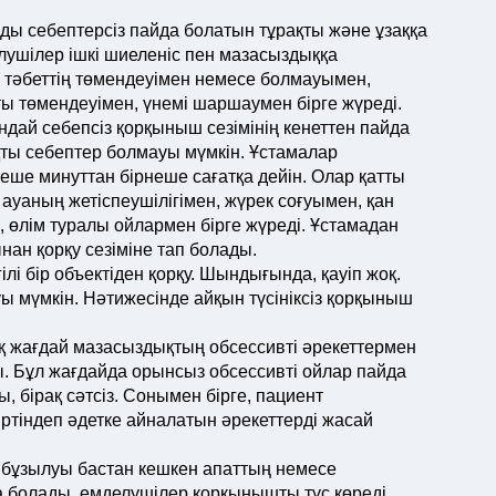
ы себептерсіз пайда болатын тұрақты және ұзаққа
лушілер ішкі шиеленіс пен мазасыздыққа
 тәбеттің төмендеуімен немесе болмауымен,
ақты төмендеуімен, үнемі шаршаумен бірге жүреді.
дай себепсіз қорқыныш сезімінің кенеттен пайда
ты себептер болмауы мүмкін. Ұстамалар
рнеше минуттан бірнеше сағатқа дейін. Олар қатты
ауаның жетіспеушілігімен, жүрек соғуымен, қан
өлім туралы ойлармен бірге жүреді. Ұстамадан
нан қорқу сезіміне тап болады.
і бір объектіден қорқу. Шындығында, қауіп жоқ.
уы мүмкін. Нәтижесінде айқын түсініксіз қорқыныш
қ жағдай мазасыздықтың обсессивті әрекеттермен
. Бұл жағдайда орынсыз обсессивті ойлар пайда
 бірақ сәтсіз. Сонымен бірге, пациент
ртіндеп әдетке айналатын әрекеттерді жасай
ы бұзылуы бастан кешкен апаттың немесе
 болады. емделушілер қорқынышты түс көреді,