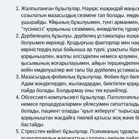
Жалпыланған бұзылулар. Науқас ешқандай маңызд
созылатын мазасыздық сезіміне тап болады. емде
ұшырайды. Ұйқының бұзылуымен, түнгі арманмен,
"түсініксіз" қорқыныш сезімімен, өнімділіктің тұр
Дүрбелеңнің бұзылуы. дүрбелең ұстамалары ешқан
болуымен көрінеді. Қоздырғыш факторлар мен нақ
көріністердің күші бойынша әр түрлі, ұзақтығы бі
қорқынышпен, жалпы әлсіздікпен немесе қозумен, 
қысымының жоғарылауымен, айқын тершеңдікпен, 
кейін емделушілер жиі тағы бір дүрбелең ұстамасы
Мазасыздық-фобиялық бұзылулар. Фобия-бұл белгіл
Адам жәндіктерден, жыландардан, биіктіктен қорқ
пайда болады. Болдырмау оны тек күшейтеді.
Обсессивті-компульсивті бұзылулар. Патологиялы
немесе процедуралармен үйлесуімен сипатталады
болады, пациент оларды "қуып жіберуге" тырысады,
қорқыныштан жағдайға тікелей қатысы жоқ және бі
бастайды
Стресстен кейінгі бұзылулар. Психиканың тұрақт
психологиялық жарақаттың салдары ретінде пайда