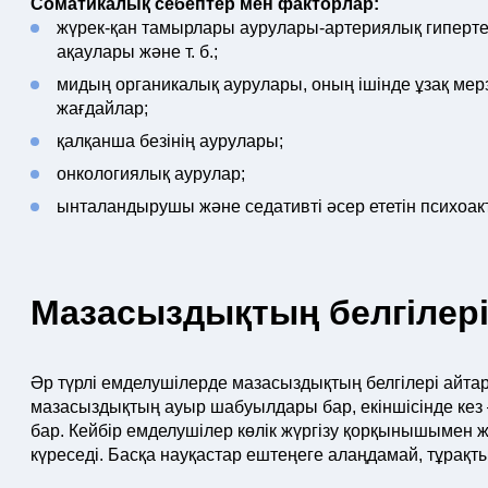
Соматикалық себептер мен факторлар:
жүрек-қан тамырлары аурулары-артериялық гипертен
ақаулары және т. б.;
мидың органикалық аурулары, оның ішінде ұзақ мерзім
жағдайлар;
қалқанша безінің аурулары;
онкологиялық аурулар;
ынталандырушы және седативті әсер ететін психоак
Мазасыздықтың белгілері 
Әр түрлі емделушілерде мазасыздықтың белгілері айтарл
мазасыздықтың ауыр шабуылдары бар, екіншісінде кез 
бар. Кейбір емделушілер көлік жүргізу қорқынышымен 
күреседі. Басқа науқастар ештеңеге алаңдамай, тұрақты 