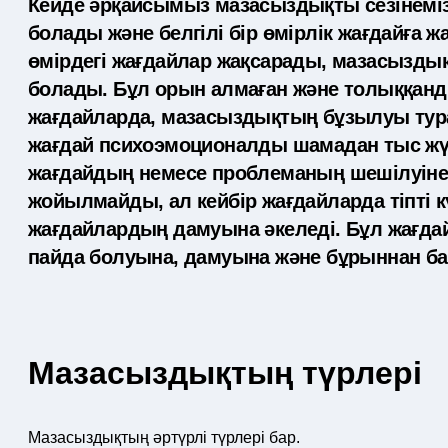
Кейде әрқайсымыз мазасыздықты сезінеміз.
болады және белгілі бір өмірлік жағдайға 
өмірдегі жағдайлар жақсарады, мазасызды
болады. Бұл орын алмаған және толыққанд
жағдайларда, мазасыздықтың бұзылуы тур
жағдай психоэмоционалды шамадан тыс жүк
жағдайдың немесе проблеманың шешілуіне 
жойылмайды, ал кейбір жағдайларда тіпті к
жағдайлардың дамуына әкеледі. Бұл жағдай
пайда болуына, дамуына және бұрыннан ба
Мазасыздықтың түрлері
Мазасыздықтың әртүрлі түрлері бар.