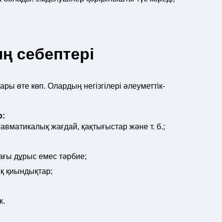
 себептері
ы өте көп. Олардың негізгілері әлеуметтік-
р:
равматикалық жағдай, қақтығыстар және т. б.;
ағы дұрыс емес тәрбие;
қ қиындықтар;
к.