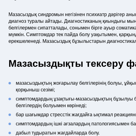
Мазасыздық синдромын негізінен психиатр дәрігер ан
диагноз туралы айтады. Диагностиканың қиындығы мын
белгілермен сипатталады, сонымен бірге ауыр соматик
мүмкін. Симптомдар тек пайда болу уақытымен, қарқы
ерекшеленеді. Мазасыздық бұзылыстарын диагностикал
Мазасыздықты тексеру ф
мазасыздықтың жоғарылау белгілерінің болуы, ұйқы
қорқыныш сезімі;
симптомдардың ұзақтығы-мазасыздықтың бұзылуы бір
белгілердің болуымен көрінеді;
бар шағымдар стресстік жағдайға ықтимал реакцияның
симптомдардың ішкі ағзалардың патологиясымен ба
дабыл тудыратын жағдайларда болу.