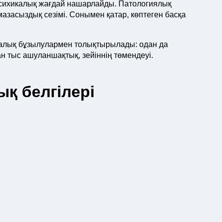
 психикалық жағдай нашарлайды. Патологиялық
азасыздық сезімі. Сонымен қатар, көптеген басқа
калық бұзылулармен толықтырылады: одан да
ан тыс ашуланшақтық, зейіннің төмендеуі.
қ белгілері