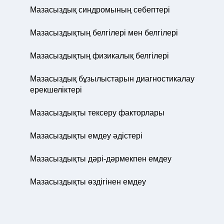
Мазасыздық синдромының себептері
Мазасыздықтың белгілері мен белгілері
Мазасыздықтың физикалық белгілері
Мазасыздық бұзылыстарын диагностикалау
ерекшеліктері
Мазасыздықты тексеру факторлары
Мазасыздықты емдеу әдістері
Мазасыздықты дәрі-дәрмекпен емдеу
Мазасыздықты өздігінен емдеу