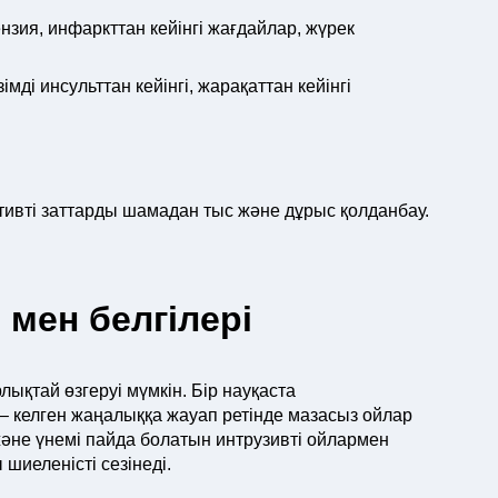
зия, инфаркттан кейінгі жағдайлар, жүрек
ді инсульттан кейінгі, жарақаттан кейінгі
тивті заттарды шамадан тыс және дұрыс қолданбау.
мен белгілері
ықтай өзгеруі мүмкін. Бір науқаста
– келген жаңалыққа жауап ретінде мазасыз ойлар
және үнемі пайда болатын интрузивті ойлармен
шиеленісті сезінеді.