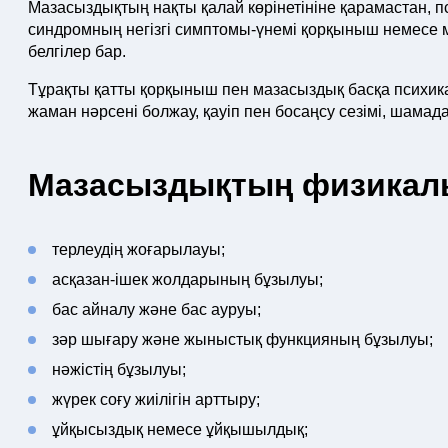
Мазасыздықтың нақты қалай көрінетініне қарамастан,
синдромның негізгі симптомы-үнемі қорқыныш немесе м
белгілер бар.
Тұрақты қатты қорқыныш пен мазасыздық басқа психи
жаман нәрсені болжау, қауіп пен босаңсу сезімі, шамад
Мазасыздықтың физикалы
терлеудің жоғарылауы;
асқазан-ішек жолдарының бұзылуы;
бас айналу және бас ауруы;
зәр шығару және жыныстық функцияның бұзылуы;
нәжістің бұзылуы;
жүрек соғу жиілігін арттыру;
ұйқысыздық немесе ұйқышылдық;