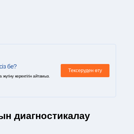
сіз бе?
Тексеруден өту
үгіну керектігін айтамыз.
н диагностикалау