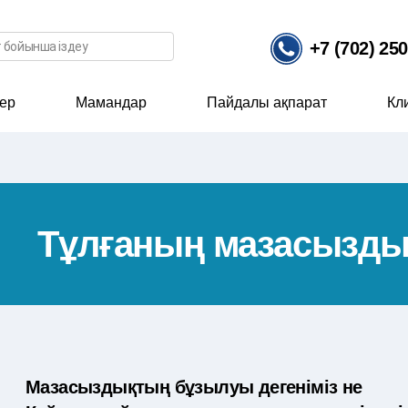
ісі
+7 (702) 25
ер
Мамандар
Пайдалы ақпарат
Кл
Тұлғаның мазасызд
Мазасыздықтың бұзылуы дегеніміз не