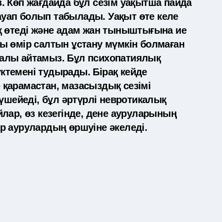
 Көп жағдайда бұл сезім уақытша пайда
жауап болып табылады. Уақыт өте келе
қ өтеді және адам жан тыныштығына ие
ы өмір салтын ұстану мүмкін болмаған
алы айтамыз. Бұл психопатиялық
темені тудырады. Бірақ кейде
қарамастан, мазасыздық сезімі
үшейеді, бұл әртүрлі невротикалық
лар, өз кезегінде, дене ауруларының
р аурулардың өршуіне әкеледі.