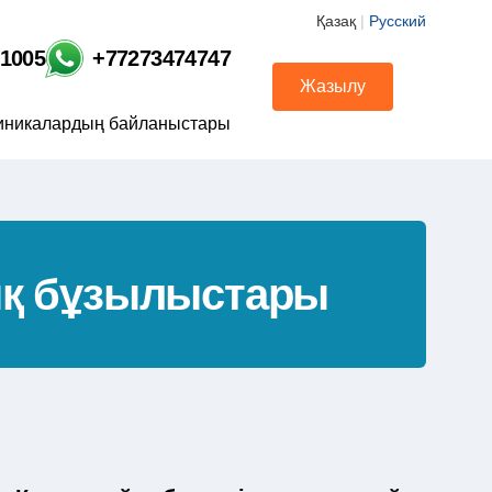
Қазақ
|
Русский
01005
+77273474747
Жазылу
иникалардың байланыстары
ық бұзылыстары