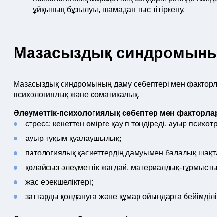
ұйқының бұзылуы, шамадан тыс тітіркену.
Мазасыздық синдромының
Мазасыздық синдромының даму себептері мен факторлар
психологиялық және соматикалық.
Әлеуметтік-психологиялық себептер мен факторла
стресс: кенеттен өмірге қауіп төндіреді, ауыр психот
ауыр тұқым қуалаушылық;
патологиялық қасиеттердің дамуымен балалық шақт
қолайсыз әлеуметтік жағдай, материалдық-тұрмысты
жас ерекшеліктері;
заттарды қолдануға және құмар ойындарға бейімділі