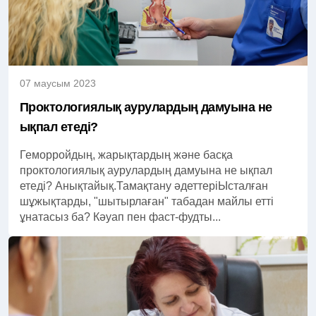
07 маусым 2023
Проктологиялық аурулардың дамуына не
ықпал етеді?
Геморройдың, жарықтардың және басқа
проктологиялық аурулардың дамуына не ықпал
етеді? Анықтайық.Тамақтану әдеттеріЫсталған
шұжықтарды, "шытырлаған" табадан майлы етті
ұнатасыз ба? Кәуап пен фаст-фудты...