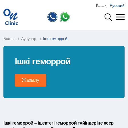
Қазақ
|
Русский
Басты
Аурулар
Ішкі геморрой
Ішкі геморрой
Жазылу
Ішкі геморрой – ішектегі геморрой түйіндеріне әсер