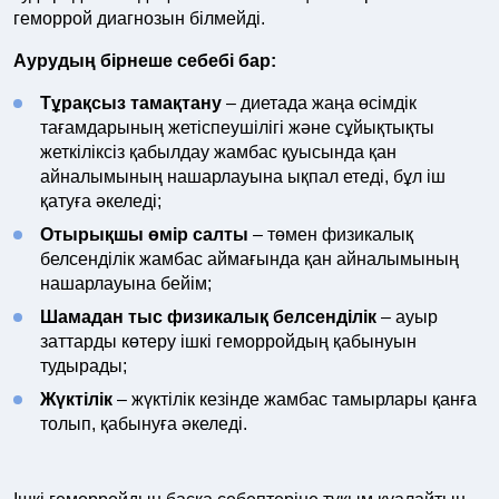
геморрой диагнозын білмейді.
Аурудың бірнеше себебі бар:
Тұрақсыз тамақтану
– диетада жаңа өсімдік
тағамдарының жетіспеушілігі және сұйықтықты
жеткіліксіз қабылдау жамбас қуысында қан
айналымының нашарлауына ықпал етеді, бұл іш
қатуға әкеледі;
Отырықшы өмір салты
– төмен физикалық
белсенділік жамбас аймағында қан айналымының
нашарлауына бейім;
Шамадан тыс физикалық белсенділік
– ауыр
заттарды көтеру ішкі геморройдың қабынуын
тудырады;
Жүктілік
– жүктілік кезінде жамбас тамырлары қанға
толып, қабынуға әкеледі.