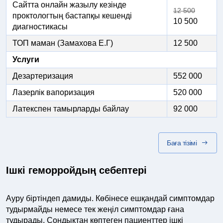
Сайтта онлайн жазылу кезінде
12 500
проктологтың бастапқы кешенді
10 500
диагностикасы
ТОП маман (Замахова Е.Г)
12 500
Услуги
Дезартеризация
552 000
Лазерлік вапоризация
520 000
Латекспен тамырларды байлау
92 000
Баға тізімі
Ішкі геморройдың себептері
Ауру біртіндеп дамиды. Көбінесе ешқандай симптомдар
тудырмайды немесе тек жеңіл симптомдар ғана
тудырады. Сондықтан көптеген пациенттер ішкі