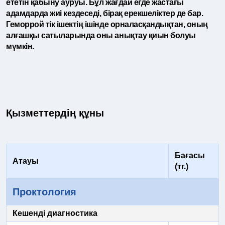
ететін қабыну ауруы. Бұл жағдай егде жастағы
адамдарда жиі кездеседі, бірақ ерекшеліктер де бар.
Геморрой тік ішектің ішінде орналасқандықтан, оның
алғашқы сатыларында оны анықтау қиын болуы
мүмкін.
Қызметтердің құны
Бағасы
Атауы
(тг.)
Проктология
Кешенді диагностика