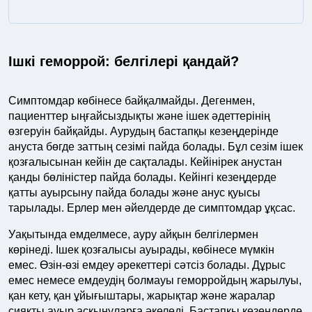
Ішкі геморрой: белгілері қандай?
Симптомдар көбінесе байқалмайды. Дегенмен,
пациенттер ыңғайсыздықты және ішек әдеттерінің
өзгеруін байқайды. Аурудың бастапқы кезеңдерінде
ануста бөгде заттың сезімі пайда болады. Бұл сезім ішек
қозғалысынан кейін де сақталады. Кейінірек анустан
қанды бөліністер пайда болады. Кейінгі кезеңдерде
қатты ауырсыну пайда болады және анус қуысы
тарылады. Ерлер мен әйелдерде де симптомдар ұқсас.
Уақытында емделмесе, ауру айқын белгілермен
көрінеді. Ішек қозғалысы ауырады, көбінесе мүмкін
емес. Өзін-өзі емдеу әрекеттері сәтсіз болады. Дұрыс
емес немесе емдеудің болмауы геморройдың жарылуы,
қан кету, қан ұйығыштары, жарықтар және жаралар
сияқты ауыр асқынуларға әкеледі. Бастапқы кезеңдерде