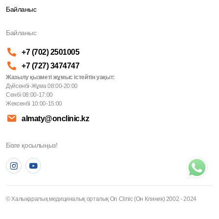
Байланыс
Байланыс
+7 (702) 2501005
+7 (727) 3474747
Жазылу қызметі жұмыс істейтін уақыт:
Дүйсенбі-Жұма 08:00-20:00
Сенбі 08:00-17:00
Жексенбі 10:00-15:00
almaty@onclinic.kz
Бізге қосылыңыз!
© Халықаралық медициналық орталық On Clinic (Он Клиник) 2002 - 2024