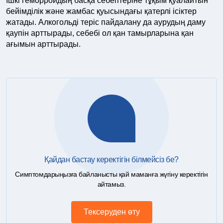
Ішкі геморройдың басқа себептеріне тұқым қуалайтын
бейімділік және жамбас қуысындағы қатерлі ісіктер
жатады. Алкогольді теріс пайдалану да аурудың даму
қаупін арттырады, себебі ол қан тамырларына қан
ағымын арттырады.
Қайдан бастау керектігін білмейсіз бе?
Симптомдарыңызға байланысты қай маманға жүгіну керектігін
айтамыз.
Тексеруден өту