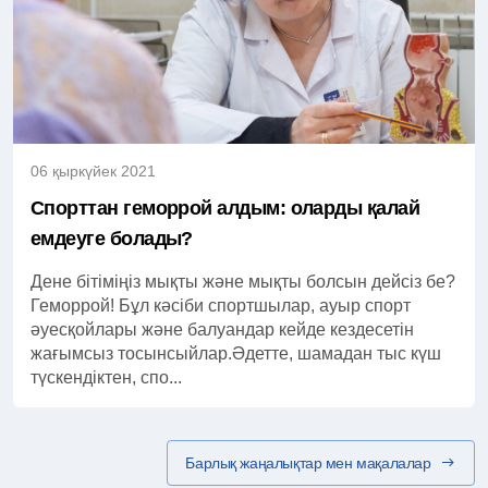
06 қыркүйек 2021
Спорттан геморрой алдым: оларды қалай
емдеуге болады?
Дене бітіміңіз мықты және мықты болсын дейсіз бе?
Геморрой! Бұл кәсіби спортшылар, ауыр спорт
әуесқойлары және балуандар кейде кездесетін
жағымсыз тосынсыйлар.Әдетте, шамадан тыс күш
түскендіктен, спо...
Барлық жаңалықтар мен мақалалар