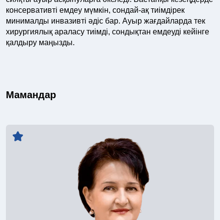
консервативті емдеу мүмкін, сондай-ақ тиімдірек
минималды инвазивті әдіс бар. Ауыр жағдайларда тек
хирургиялық араласу тиімді, сондықтан емдеуді кейінге
қалдыру маңызды.
Мамандар