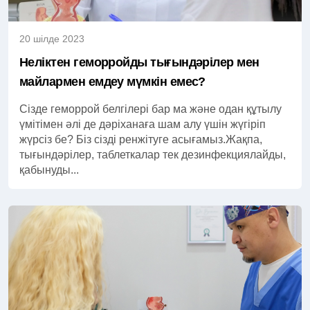
20 шілде 2023
Неліктен геморройды тығындәрілер мен
майлармен емдеу мүмкін емес?
Сізде геморрой белгілері бар ма және одан құтылу
үмітімен әлі де дәріханаға шам алу үшін жүгіріп
жүрсіз бе? Біз сізді ренжітуге асығамыз.Жақпа,
тығындәрілер, таблеткалар тек дезинфекциялайды,
қабынуды...