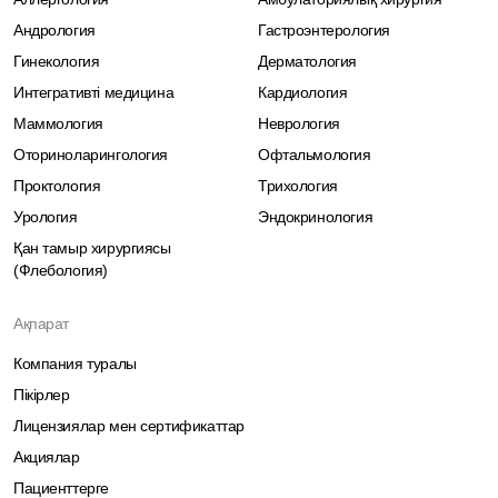
Андрология
Гастроэнтерология
Гинекология
Дерматология
Интегративті медицина
Кардиология
Маммология
Неврология
Оториноларингология
Офтальмология
Проктология
Трихология
Урология
Эндокринология
Қан тамыр хирургиясы
(Флебология)
Ақпарат
Компания туралы
Пікірлер
Лицензиялар мен сертификаттар
Акциялар
Пациенттерге