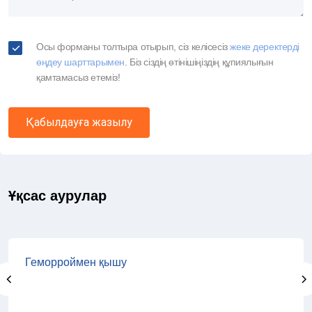
Осы форманы толтыра отырып, сіз келісесіз
жеке деректерді
өңдеу шарттарымен
. Біз сіздің өтінішіңіздің құпиялығын
қамтамасыз етеміз!
Қабылдауға жазылу
Ұқсас аурулар
Геморроймен қышу