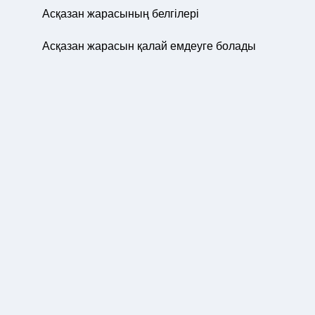
Асқазан жарасының белгілері
Асқазан жарасын қалай емдеуге болады