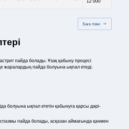
12 000
Баға тізімі
тері
стрит пайда болады. Ұзақ қабыну процесі
е жаралардың пайда болуына ықпал етеді.
 болуына ықпал ететін қабынуға қарсы дәрі-
 спазмы пайда болады, асқазан аймағында қанмен