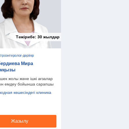
Тәжірибе:
30 жылдар
строэнтеролог-дәрігер
ердиева Мира
имқызы
ішек жолы және ішкі ағзалар
ын емдеу бойынша сарапшы
одная көшесіндегі клиника
Жазылу