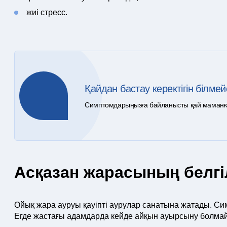
жиі стресс.
Қайдан бастау керектігін білмей
Симптомдарыңызға байланысты қай маманға ж
Асқазан жарасының белгі
Ойық жара ауруы қауіпті аурулар санатына жатады. 
Егде жастағы адамдарда кейде айқын ауырсыну болма