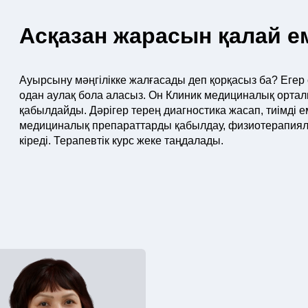
Асқазан жарасын қалай е
Ауырсыну мәңгілікке жалғасады деп қорқасыз ба? Егер
одан аулақ бола аласыз. Он Клиник медициналық орталы
қабылдайды. Дәрігер терең диагностика жасап, тиімді е
медициналық препараттарды қабылдау, физиотерапиялы
кіреді. Терапевтік курс жеке таңдалады.