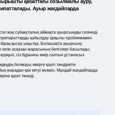
л шырышты қабаттағы созылмалы ауру,
сипатталады. Ауыр жағдайларда
ол жақ субакуталық аймақта ауырсынуды сезінеді.
ық препараттарды қабылдау арқылы проблемамен
, бірақ қысқа уақытқа. Болашақта ауырсыну
те келе асқазан жарасының белгілері басылады,
қорқып, сіз бұрынғы өмір салтын ұстанасыз.
деудің болмауы өмірге қауіп төндіретін
ойық жарадан қан кетуі мүмкін. Мұндай жағдайларда
ріне қауіп төнеді.