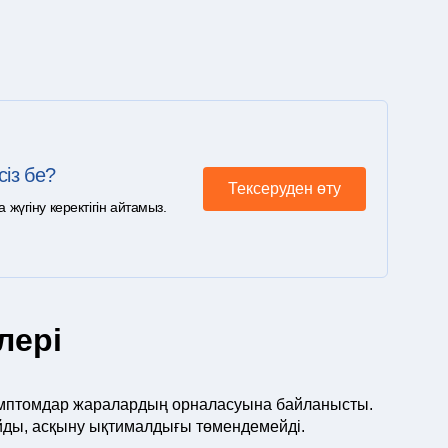
сіз бе?
Тексеруден өту
үгіну керектігін айтамыз.
лері
Симптомдар жаралардың орналасуына байланысты.
йды, асқыну ықтималдығы төмендемейді.