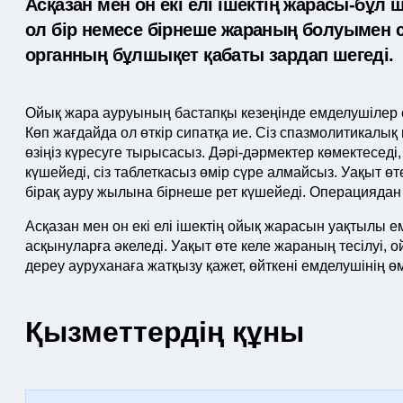
Асқазан мен он екі елі ішектің жарасы-бұ
ол бір немесе бірнеше жараның болуымен 
органның бұлшықет қабаты зардап шегеді.
Ойық жара ауруының бастапқы кезеңінде емделушілер с
Көп жағдайда ол өткір сипатқа ие. Сіз спазмолитикал
өзіңіз күресуге тырысасыз. Дәрі-дәрмектер көмектеседі
күшейеді, сіз таблеткасыз өмір сүре алмайсыз. Уақыт ө
бірақ ауру жылына бірнеше рет күшейеді. Операциядан 
Асқазан мен он екі елі ішектің ойық жарасын уақтылы ем
асқынуларға әкеледі. Уақыт өте келе жараның тесілуі, 
дереу ауруханаға жатқызу қажет, өйткені емделушінің өмі
Қызметтердің құны