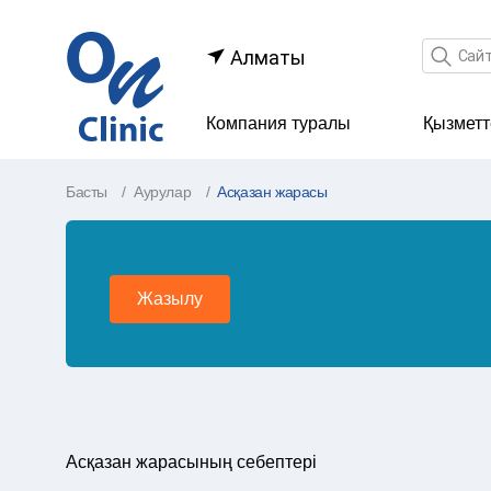
Іздеу өр
Алматы
Компания туралы
Қызметт
Басты
Аурулар
Асқазан жарасы
Жазылу
Асқазан жарасының себептері