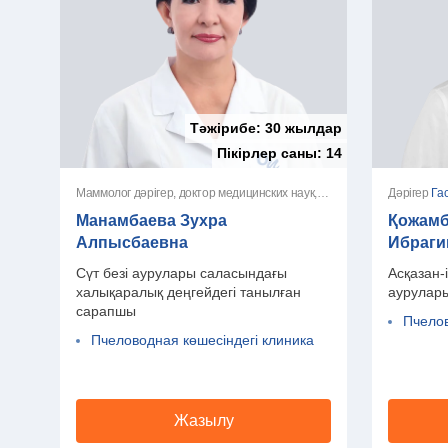
Тәжірибе:
30 жылдар
Пікірлер саны:
14
Маммолог дәрігер, доктор медицинских наук, жоғары санатты дәрігер
Дәрігер
Га
Манамбаева Зухра
Қожамб
Алпысбаевна
Ибраг
Сүт безі аурулары саласындағы
Асқазан-
халықаралық деңгейдегі танылған
аурулар
сарапшы
Пчелов
Пчеловодная көшесіндегі клиника
Жазылу