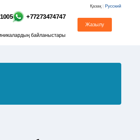
Қазақ
|
Русский
01005
+77273474747
Жазылу
иникалардың байланыстары