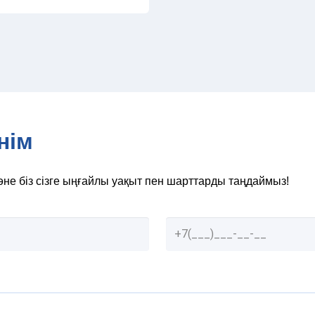
нім
әне біз сізге ыңғайлы уақыт пен шарттарды таңдаймыз!