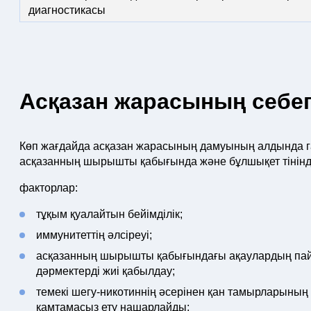
диагностикасы
Асқазан жарасының себеп
Көп жағдайда асқазан жарасының дамуының алдында га
асқазанның шырышты қабығында және бұлшықет тінінд
факторлар:
тұқым қуалайтын бейімділік;
иммунитеттің әлсіреуі;
асқазанның шырышты қабығындағы ақаулардың пайда
дәрмектерді жиі қабылдау;
темекі шегу-никотиннің әсерінен қан тамырларының
қамтамасыз ету нашарлайды;