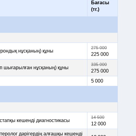
Бағасы
(тг.)
275 000
трондық нұсқаның) құны
225 000
335 000
ып шығарылған нұсқаның) құны
275 000
5 000
14 500
астапқы кешенді диагностикасы
12 000
теролог дәрігердің алғашқы кешенді