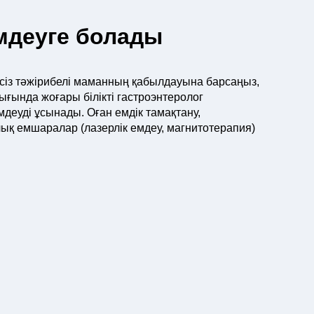
мдеуге болады
 сіз тәжірибелі маманның қабылдауына барсаңыз,
ғында жоғары білікті гастроэнтеролог
мдеуді ұсынады. Оған емдік тамақтану,
қ емшаралар (лазерлік емдеу, магнитотерапия)