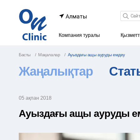
Іздеу өр
Алматы
Компания туралы
Қызметт
Басты
Мақалалар
Ауыздағы ащы ауруды емдеу
Жаңалықтар
Стат
05 ақпан 2018
Ауыздағы ащы ауруды е