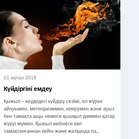
01 ақпан 2018
Күйдіргіні емдеу
Қыжыл – кеудедегі күйдіру сезімі, ол жүрек
айнуымен, метеоризммен, кекірумен және ауыз
бен тамақта ащы немесе қышқыл дәммен қатар
жүруі мүмкін. Қыжыл көбінесе көп
тамақтанғаннан кейін және жатқанда па...