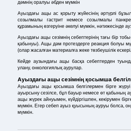
дәмнің оралуы әбден мүмкін
Ауыздағы ащы ас қорыту жүйесінің әртүрлі бұзы
созылмалы гастрит немесе созылмалы панкре
құрамының өзгеруіне әкелуі мүмкін, нәтижесінде а
Ауыздағы ащы сезімнің себептерінің тағы бір тобы
қабынуы). Ащы дәм протездерге реакция болуы мү
(олар жасалған материалға жеке төзбеушілік ескері
Кейде аузындағы ащы басқа себептерден туындай
улану, онкологиялық аурулар.
Ауыздағы ащы сезімнің қосымша белгіл
Ауыздағы ащы қосымша белгілермен бірге жүруі
ауырсыну сезілсе, бұл бауыр немесе өт қабының а
ащы жүрек айнуымен, күйдіргішпен, кекірумен бір
мүмкін. Егер себеп ауыз қуысының ауруы болса, он
мүмкін.