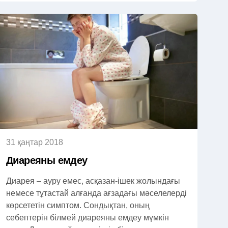
31 қаңтар 2018
Диареяны емдеу
Диарея – ауру емес, асқазан-ішек жолындағы
немесе тұтастай алғанда ағзадағы мәселелерді
көрсететін симптом. Сондықтан, оның
себептерін білмей диареяны емдеу мүмкін