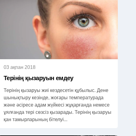
03 ақпан 2018
Терінің қызаруын емдеу
Терінің қызаруы жиі кездесетін құбылыс. Дене
шынықтыру кезінде, жоғары температурада
және әсіресе адам жүйкесі жұқарғанда немесе
ұялғанда тері сөзсіз қызарады. Терінің қызаруы
қан тамырларының бітелуі...