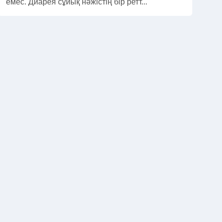
емес. Диарея сұйық нәжістің бір ретт...