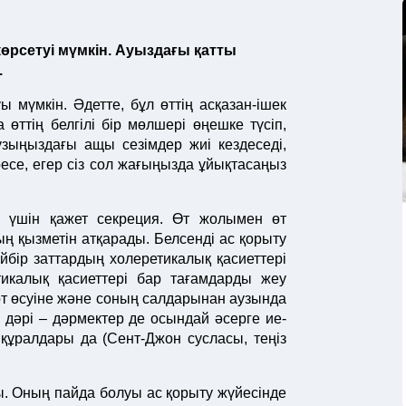
өрсетуі мүмкін. Ауыздағы қатты
.
мүмкін. Әдетте, бұл өттің асқазан-ішек
өттің белгілі бір мөлшері өңешке түсіп,
зыңыздағы ащы сезімдер жиі кездеседі,
іресе, егер сіз сол жағыңызда ұйықтасаңыз
 үшін қажет секреция. Өт жолымен өт
ың қызметін атқарады. Белсенді ас қорыту
Кейбір заттардың холеретикалық қасиеттері
тикалық қасиеттері бар тағамдарды жеу
рт өсуіне және соның салдарынан аузында
р дәрі – дәрмектер де осындай әсерге ие-
құралдары да (Сент-Джон сусласы, теңіз
. Оның пайда болуы ас қорыту жүйесінде