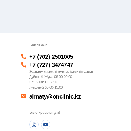
Байланыс
+7 (702) 2501005
+7 (727) 3474747
Жазылу қызметі жұмыс істейтін уақыт:
Дүйсенбі-Жұма 08:00-20:00
Сенбі 08:00-17:00
Жексенбі 10:00-15:00
almaty@onclinic.kz
Бізге қосылыңыз!