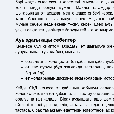
бәрі жақсы емес екенін көрсетеді. Мысалы, ащы 
кейін пайда болуы мүмкін. Майлы тағамдар 
шығарылған өт асқазан мен өңешке енбеуі керек, 
қажет болғанша шығарылуы керек. Ащының пайд
Мұның себебі неде екенін түсіну керек. Егер ау
уақыт сақталса, дәрігерге баруды кейінге қалдырм
Ауыздағы ащы себептер
Көбінесе бұл симптом ағзадағы өт шығаруға жән
ауруларынан туындайды, мысалы:
созылмалы холецистит (өт қабының қабынуы)
өт тас ауруы (бұл жағдайда тастардың пай
бермейді);
өт жолдарының дискинезиясы (олардың мото
Кейде СКД немесе өт қабының қабынуы салда
холецистэктомия (өт қабын алып тастау операция
оралуына таң қалады. Бірақ аузындағы ащы дәм ө
өйткені өт әлі де өндіріліп, асқазанға, одан өңе
тастаса, бірақ тамақтану әдеттерін өзгертпесе, 