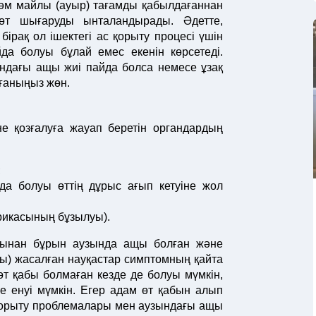
дәм майлы (ауыр) тағамды қабылдағаннан
өт шығаруды ынталандырады. Әдетте,
бірақ ол ішектегі ас қорыту процесі үшін
а болуы бұлай емес екенін көрсетеді.
зындағы ащы жиі пайда болса немесе ұзақ
ағаныңыз жөн.
е қозғалуға жауап беретін органдардың
;
да болуы өттің дұрыс ағып кетуіне жол
рикасының бұзылуы).
рынан бұрын аузында ащы болған және
сы) жасалған науқастар симптомның қайта
т қабы болмаған кезде де болуы мүмкін,
шке енуі мүмкін. Егер адам өт қабын алып
ас қорыту проблемалары мен аузындағы ащы