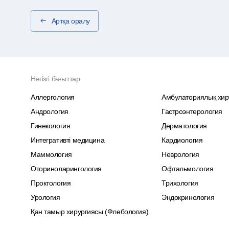
Артқа оралу
Негізгі бағыттар
Аллергология
Амбулаториялық хир
Андрология
Гастроэнтерология
Гинекология
Дерматология
Интегративті медицина
Кардиология
Маммология
Неврология
Оториноларингология
Офтальмология
Проктология
Трихология
Урология
Эндокринология
Қан тамыр хирургиясы (Флебология)