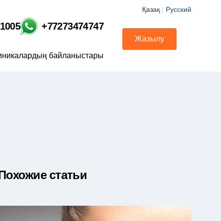
Қазақ
|
Русский
01005
+77273474747
Жазылу
иникалардың байланыстары
Похожие статьи