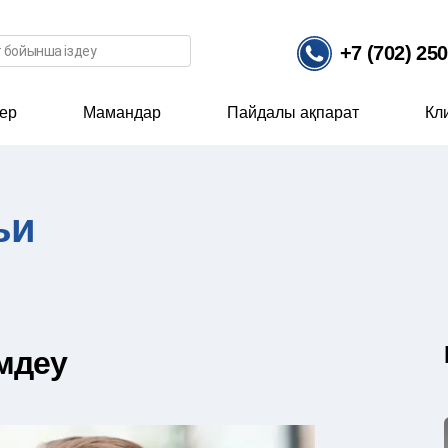
ісі
+7 (702) 25
ер
Мамандар
Пайдалы ақпарат
Кл
ьи
мдеу