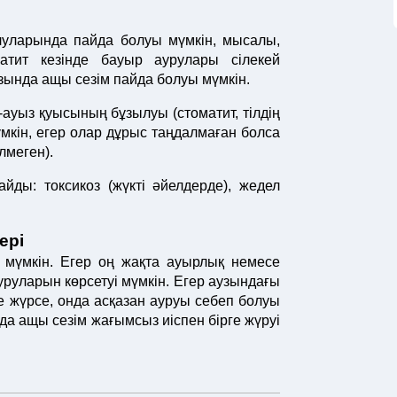
луларында пайда болуы мүмкін, мысалы,
атит кезінде бауыр аурулары сілекей
узында ащы сезім пайда болуы мүмкін.
-ауыз қуысының бұзылуы (стоматит, тілдің
мкін, егер олар дұрыс таңдалмаған болса
лмеген).
ды: токсикоз (жүкті әйелдерде), жедел
ері
 мүмкін. Егер оң жақта ауырлық немесе
уруларын көрсетуі мүмкін. Егер аузындағы
ге жүрсе, онда асқазан ауруы себеп болуы
да ащы сезім жағымсыз иіспен бірге жүруі