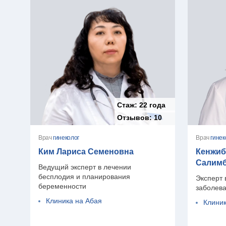
Стаж:
22 года
Отзывов:
10
Врач
гинеколог
Врач
гинек
Ким Лариса Семеновна
Кенжиб
Салим
Ведущий эксперт в лечении
бесплодия и планирования
Эксперт 
беременности
заболев
Клиника на Абая
Клини