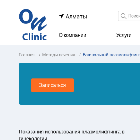
Поле по
Алматы
О компании
Услуги
Главная
Методы лечения
Вагинальный плазмолифтин
Записаться
Показания использования плазмолифтинга в
гинекологии