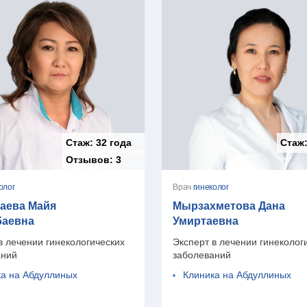
Стаж:
32 года
Стаж
Отзывов:
3
олог
Врач
гинеколог
аева Майя
Мырзахметова Дана
баевна
Умиртаевна
в лечении гинекологических
Эксперт в лечении гинеколог
аний
заболеваний
ка на Абдуллиных
Клиника на Абдуллиных