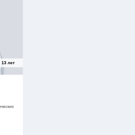
:
13 лет
ических