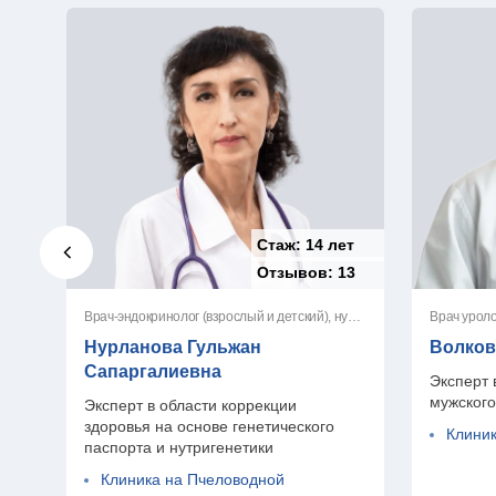
Стаж:
14 лет
Отзывов:
13
Врач-эндокринолог (взрослый и детский), нутрициолог
Врач уроло
Нурланова Гульжан
Волков
Сапаргалиевна
Эксперт 
мужског
Эксперт в области коррекции
здоровья на основе генетического
Клиник
паспорта и нутригенетики
Клиника на Пчеловодной