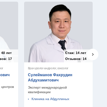
:
40 лет
Стаж:
14 лет
вов:
17
Отзывов:
14
лог
Врач уролог-андролог, сексолог
Вра
рович
Сулейманов Фахрудин
И
Абдухамитович
Л
 центров
Эксперт международной
От
квалификации
Клиника на Абдуллиных