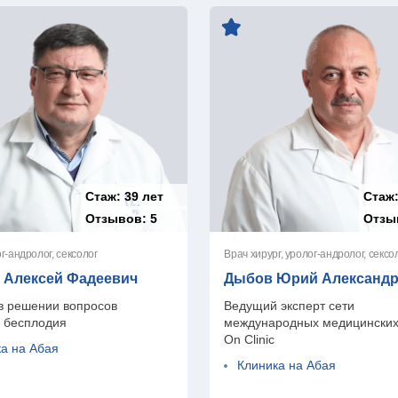
Стаж:
39 лет
Стаж
Отзывов:
5
Отзы
г-андролог, сексолог
Врач хирург, уролог-андролог, сексо
 Алексей Фадеевич
Дыбов Юрий Александ
в решении вопросов
Ведущий эксперт сети
о бесплодия
международных медицинских
On Clinic
а на Абая
Клиника на Абая