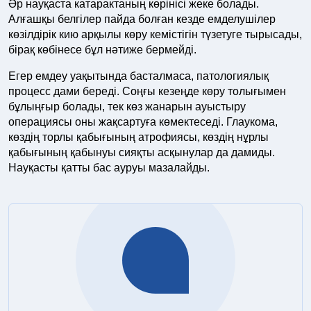
Әр науқаста катарактаның көрінісі жеке болады.
Алғашқы белгілер пайда болған кезде емделушілер
көзілдірік кию арқылы көру кемістігін түзетуге тырысады,
бірақ көбінесе бұл нәтиже бермейді.
Егер емдеу уақытында басталмаса, патологиялық
процесс дами береді. Соңғы кезеңде көру толығымен
бұлыңғыр болады, тек көз жанарын ауыстыру
операциясы оны жақсартуға көмектеседі. Глаукома,
көздің торлы қабығының атрофиясы, көздің нұрлы
қабығының қабынуы сияқты асқынулар да дамиды.
Науқасты қатты бас ауруы мазалайды.