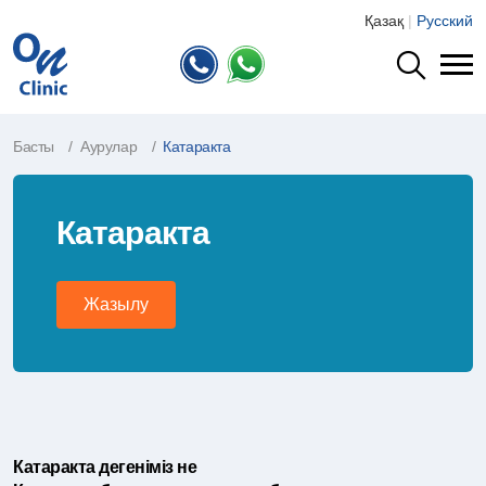
Қазақ
|
Русский
Басты
Аурулар
Катаракта
Катаракта
Жазылу
Катаракта дегеніміз не