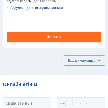
әдістері саласындағы сарапшы
Абдуллин даңғылындағы клиника
Жазылу
Барлық мамандар
Онлайн өтінім