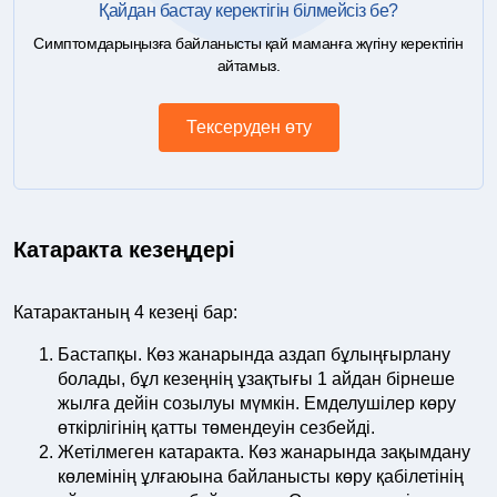
Қайдан бастау керектігін білмейсіз бе?
Симптомдарыңызға байланысты қай маманға жүгіну керектігін
айтамыз.
Тексеруден өту
Катаракта кезеңдері
Катарактаның 4 кезеңі бар:
Бастапқы. Көз жанарында аздап бұлыңғырлану
болады, бұл кезеңнің ұзақтығы 1 айдан бірнеше
жылға дейін созылуы мүмкін. Емделушілер көру
өткірлігінің қатты төмендеуін сезбейді.
Жетілмеген катаракта. Көз жанарында зақымдану
көлемінің ұлғаюына байланысты көру қабілетінің