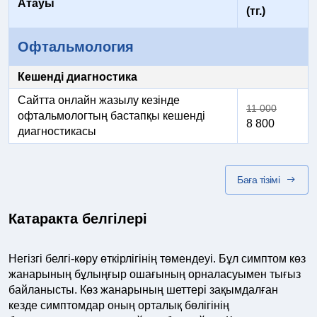
Атауы
(тг.)
Офтальмология
Кешенді диагностика
Сайтта онлайн жазылу кезінде
11 000
офтальмологтың бастапқы кешенді
8 800
диагностикасы
Баға тізімі
Катаракта белгілері
Негізгі белгі-көру өткірлігінің төмендеуі. Бұл симптом көз
жанарының бұлыңғыр ошағының орналасуымен тығыз
байланысты. Көз жанарының шеттері зақымдалған
кезде симптомдар оның орталық бөлігінің