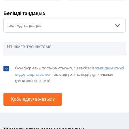
Бөлімді таңдаңыз
Бөлімді таңдаңыз
Осы форманы толтыра отырып, сіз келісесіз
жеке деректерді
өңдеу шарттарымен
. Біз сіздің өтінішіңіздің құпиялығын
қамтамасыз етеміз!
Қабылдауға жазылу