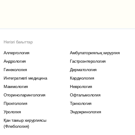
Негізгі бағыттар
Аллергология
Амбулаториялық хирургия
Андрология
Гастроэнтерология
Гинекология
Дерматология
Интегративті медицина
Кардиология
Маммология
Неврология
Оториноларингология
Офтальмология
Проктология
Трихология
Урология
Эндокринология
Қан тамыр хирургиясы
(Флебология)