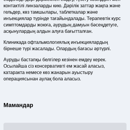
контактілі линзаларды кию. Дәрілік заттар жақпа және
гельдер, көз тамшылары, таблеткалар және
инъекциялар түрінде тағайындалады. Терапевтік курс
симптомдарды жоюға, аурудың дамуын бәсеңдетуге,
асқынулардың алдын алуға бағытталған.
Клиникада офтальмологиялық инъекциялардың
бірнеше түрі жасалады. Олардың бағасы әртүрлі.
Ауруды бастапқы белгілер кезінен емдеу керек.
Осылайша сіз консервативті ем жасай аласыз,
катаракта немесе көз жанарын ауыстыру
операциясынан аулақ бола аласыз.
Мамандар