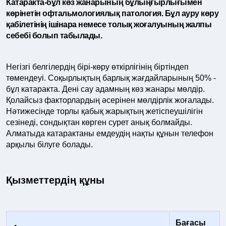
Катаракта-бұл көз жанарының бұлыңғырлығымен
көрінетін офтальмологиялық патология. Бұл ауру көру
қабілетінің ішінара немесе толық жоғалуының жалпы
себебі болып табылады.
Негізгі белгілердің бірі-көру өткірлігінің біртіндеп
төмендеуі. Соқырлықтың барлық жағдайларының 50% -
бұл катаракта. Дені сау адамның көз жанары мөлдір.
Қолайсыз факторлардың әсерінен мөлдірлік жоғалады.
Нәтижесінде торлы қабық жарықтың жетіспеушілігін
сезінеді, сондықтан көрген сурет анық болмайды.
Алматыда катарактаны емдеудің нақты құнын телефон
арқылы білуге ​​болады.
Қызметтердің құны
Бағасы