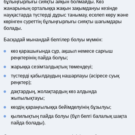
бұлыңғырлығы сияқты айқын болмайды. Көз
жанарының орталыққа жақын зақымдануы кезінде
науқастарда түстерді дұрыс танымау, еселеп көру және
көрінген суреттің бұлыңғырлығы сияқты шағымдары
болады.
Басқадай мынандай белгілер болуы мүмкін:
көз қарашығында сұр, ақшыл немесе сарғыш
реңктерінің пайда болуы;
жарыққа сезімталдықтың төмендеуі;
түстерді қабылдаудың нашарлауы (әсіресе суық
реңктер);
дақтардың, жолақтардың көз алдында
жыпылықтауы;
көздің қараңғылыққа бейімделуінің бұзылуы;
қылилықтың пайда болуы (бұл белгі балалық шақта
пайда болады).