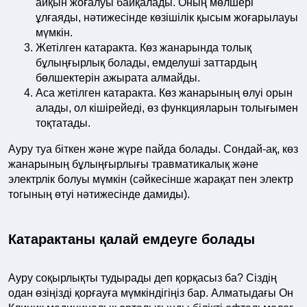
айқын жоғалуы байқалады. Оның мөлшері
ұлғаяды, нәтижесінде көзішілік қысым жоғарылауы
мүмкін.
Жетілген катаракта. Көз жанарында толық
бұлыңғырлық болады, емделуші заттардың
бөлшектерін ажырата алмайды.
Аса жетілген катаракта. Көз жанарының өлуі орын
алады, ол кішірейеді, өз функцияларын толығымен
тоқтатады.
Ауру туа біткен және жүре пайда болады. Сондай-ақ, көз
жанарының бұлыңғырлығы травматикалық және
электрлік болуы мүмкін (сәйкесінше жарақат пен электр
тогының өтуі нәтижесінде дамиды).
Катарактаны қалай емдеуге болады
Ауру соқырлықты тудырады деп қорқасыз ба? Сіздің
одан өзіңізді қорғауға мүмкіндігіңіз бар. Алматыдағы Он