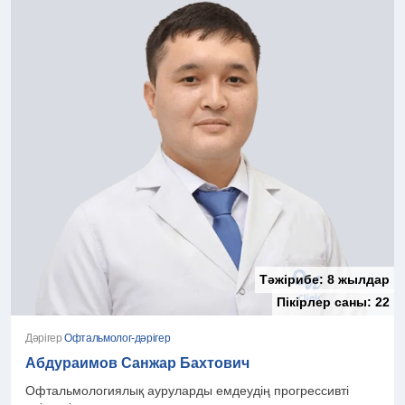
Тәжірибе:
8 жылдар
Пікірлер саны:
22
Дәрігер
Офтальмолог-дәрігер
Абдураимов Санжар Бахтович
Офтальмологиялық ауруларды емдеудің прогрессивті