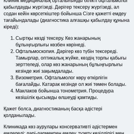
Клиник медициналық орталығынды білікті офтальмолог
қабылдауды жүргізеді. Дәрігер тексеру жүргізеді, ал
содан кейін көрсеткіштер бойынша Сізге қажетті емдеу
тағайындалады (диагностика алғашқы қабылдау құнына
кіреді):
Сыртқы көзді тексеру. Көз жанарының
бұлыңғырлығы көзбен көрінеді.
Офтальмоскопия. Дәрігер көз түбін тексереді.
Тамырлар, оптикалық жүйке, көздің торлы қабығы
зерттеледі, олар көз жанарының бұлыңғырлығы
кезінде жиі зақымдалады.
Визометрия. Офтальмолог көру өткірлігін
бағалайды. Катарак кезінде ол жиі төмен болады.
Маклаков бойынша тонометрия. Процедура
көзішілік қысымды өлшеуді қамтиды.
Қажет болса, диагностиканың басқа әдістері
қолданылады.
Клиникада көз аурулары консервативті әдістермен
емделеді: дәрі-дәрмекпен емдеу, түзету көзілдірігі мен