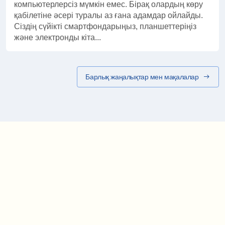
компьютерлерсіз мүмкін емес. Бірақ олардың көру
қабілетіне әсері туралы аз ғана адамдар ойлайды.
Сіздің сүйікті смартфондарыңыз, планшеттеріңіз
және электронды кіта...
Барлық жаңалықтар мен мақалалар
Маршрут картасы