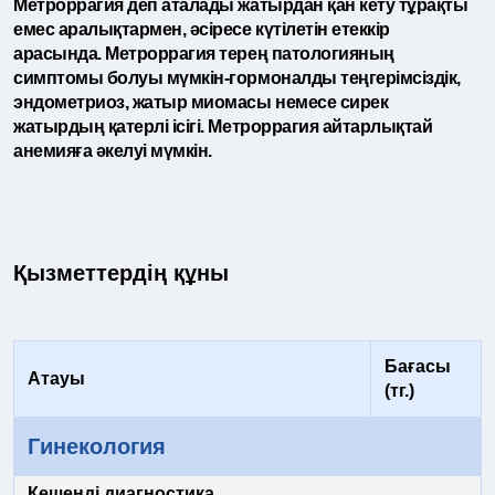
Метроррагия деп аталады жатырдан қан кету тұрақты
емес аралықтармен, әсіресе күтілетін етеккір
арасында. Метроррагия терең патологияның
симптомы болуы мүмкін-гормоналды теңгерімсіздік,
эндометриоз, жатыр миомасы немесе сирек
жатырдың қатерлі ісігі. Метроррагия айтарлықтай
анемияға әкелуі мүмкін.
Қызметтердің құны
Бағасы
Атауы
(тг.)
Гинекология
Кешенді диагностика