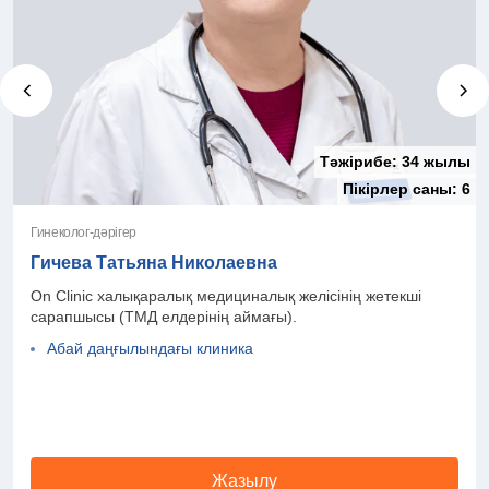
Тәжірибе:
34 жылы
Пікірлер саны:
6
Гинеколог-дәрігер
Гичева Татьяна Николаевна
On Clinic халықаралық медициналық желісінің жетекші
сарапшысы (ТМД елдерінің аймағы).
Абай даңғылындағы клиника
Жазылу