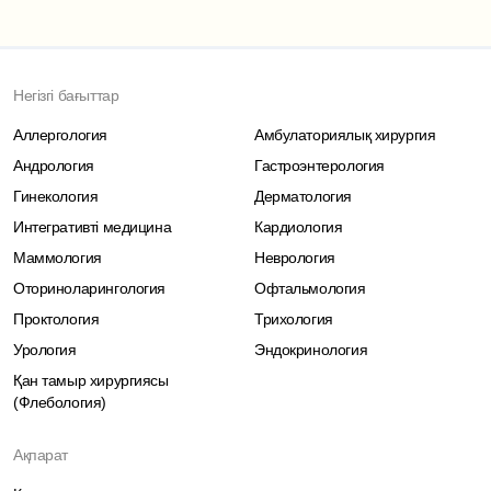
Негізгі бағыттар
Аллергология
Амбулаториялық хирургия
Андрология
Гастроэнтерология
Гинекология
Дерматология
Интегративті медицина
Кардиология
Маммология
Неврология
Оториноларингология
Офтальмология
Проктология
Трихология
Урология
Эндокринология
Қан тамыр хирургиясы
(Флебология)
Ақпарат