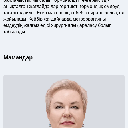
байланысты. Мысалы, гормоналды теңгерімсіздік
анықталған жағдайда дәрігер тиісті гормондық емдеуді
тағайындайды. Егер мәселенің себебі спираль болса, ол
жойылады. Кейбір жағдайларда метроррагияны
емдеудің жалғыз әдісі хирургиялық араласу болып
табылады.
Мамандар