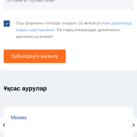
Осы форманы толтыра отырып, сіз келісесіз
жеке деректерді
өңдеу шарттарымен
. Біз сіздің өтінішіңіздің құпиялығын
қамтамасыз етеміз!
Қабылдауға жазылу
Ұқсас аурулар
Миома