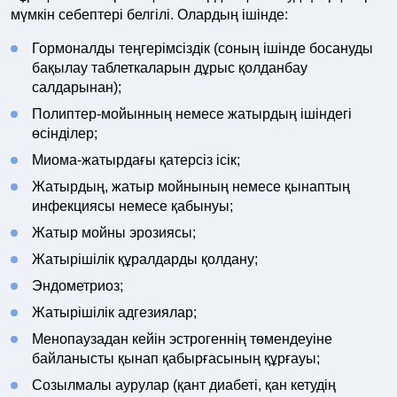
мүмкін себептері белгілі. Олардың ішінде:
Гормоналды теңгерімсіздік (соның ішінде босануды
бақылау таблеткаларын дұрыс қолданбау
салдарынан);
Полиптер-мойынның немесе жатырдың ішіндегі
өсінділер;
Миома-жатырдағы қатерсіз ісік;
Жатырдың, жатыр мойнының немесе қынаптың
инфекциясы немесе қабынуы;
Жатыр мойны эрозиясы;
Жатырішілік құралдарды қолдану;
Эндометриоз;
Жатырішілік адгезиялар;
Менопаузадан кейін эстрогеннің төмендеуіне
байланысты қынап қабырғасының құрғауы;
Созылмалы аурулар (қант диабеті, қан кетудің