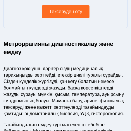
Тексеруден өту
Метроррагияны диагностикалау және
емдеу
Диагноз қою үшін дәрігер сіздің медициналық
тарихыңызды зерттейді, етеккір циклі туралы сұрайды.
Сізден күнделік жүргізуді, қан кету болатын немесе
болмайтын күндерді жазуды, басқа көрсеткіштерді
жазуды сұрауы мүмкін: қысым, температура, ауырсыну
синдромының болуы. Маманға бару, әрине, физикалық
тексеруді және қажетті зерттеулерді тағайындауды
қамтиды: эндометриялық биопсия, УДЗ, гистероскопия.
Тағайындалған емдеу түрі мәселенің себебіне