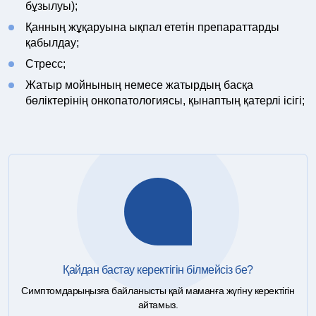
бұзылуы);
Қанның жұқаруына ықпал ететін препараттарды
қабылдау;
Стресс;
Жатыр мойнының немесе жатырдың басқа
бөліктерінің онкопатологиясы, қынаптың қатерлі ісігі;
Қайдан бастау керектігін білмейсіз бе?
Симптомдарыңызға байланысты қай маманға жүгіну керектігін
айтамыз.