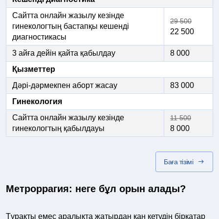
Сайтта онлайн жазылу кезінде
29 500
гинекологтың бастапқы кешенді
22 500
диагностикасы
3 айға дейін қайта қабылдау
8 000
Қызметтер
Дәрі-дәрмекпен аборт жасау
83 000
Гинекология
Сайтта онлайн жазылу кезінде
11 500
гинекологтың қабылдауы
8 000
Баға тізімі
Метроррагия: неге бұл орын алады?
Тұрақты емес аралықта жатырдан қан кетудің бірқатар