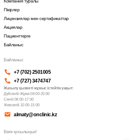
Компания туралы
Пікірлер
Лицензиялар мен сертификаттар
Акциялар
Пациенттерге
Байланыс
Байланыс
+7 (702) 2501005
+7 (727) 3474747
Жазылу қызметі жұмыс істейтін уақыт:
Дүйсенбі-Жұма 08:00-20:00
Сенбі 08:00-17:00
Жексенбі 10:00-15:00
almaty@onclinic.kz
Бізге қосылыңыз!