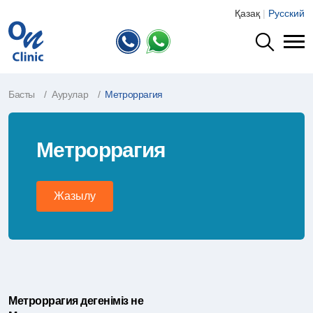
Қазақ
|
Русский
Басты
Аурулар
Метроррагия
Метроррагия
Жазылу
Метроррагия дегеніміз не