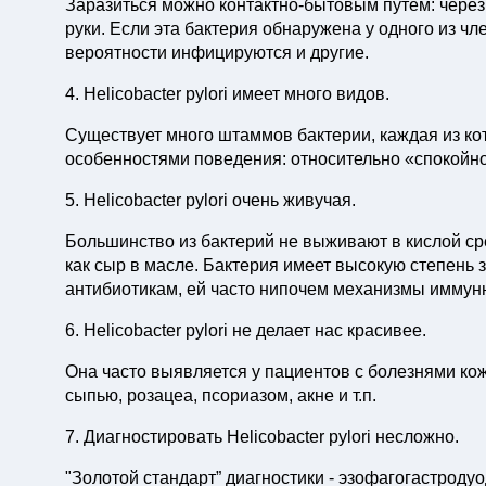
Заразиться можно контактно-бытовым путем: через
руки. Если эта бактерия обнаружена у одного из чл
вероятности инфицируются и другие.
4. Helicobacter pylori имеет много видов.
Существует много штаммов бактерии, каждая из ко
особенностями поведения: относительно «спокойно
5. Helicobacter pylori очень живучая.
Большинство из бактерий не выживают в кислой среде
как сыр в масле. Бактерия имеет высокую степень 
антибиотикам, ей часто нипочем механизмы иммун
6. Helicobacter pylori не делает нас красивее.
Она часто выявляется у пациентов с болезнями ко
сыпью, розацеа, псориазом, акне и т.п.
7. Диагностировать Helicobacter pylori несложно.
"Золотой стандарт” диагностики - эзофагогастроду