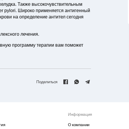
желудка. Также высокочувствительным
er pylori. Широко применяется антигенный
 крови на определение антител сегодня
плексного лечения.
ивную программу терапии вам поможет
Поделиться
Информация
гия
О компании