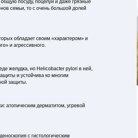
 общую посуду, поцелуи и даже грязные
енов семьи, то с очень большой долей
торых обладает своим «характером» и
го» и агрессивного.
 желудка, но Helicobacter pylori в ней,
защиты и устойчива ко многим
ной защиты.
жи: атопическим дерматитом, угревой
оденоскопия с гистологическим