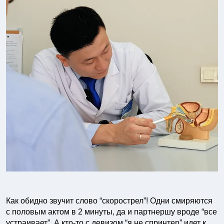
Как обидно звучит слово “скорострел”! Одни смиряются
с половым актом в 2 минуты, да и партнершу вроде “все
устраивает”. А кто-то с девизом “я не спринтер” идет к